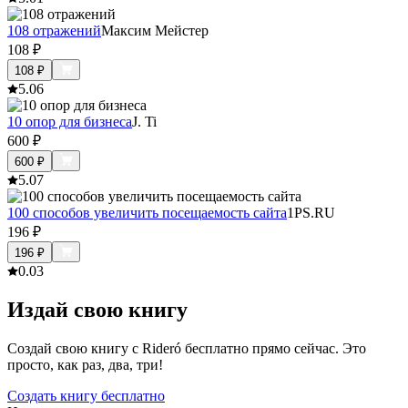
108 отражений
Максим Мейстер
108
₽
108
₽
5.0
6
10 опор для бизнеса
J. Ti
600
₽
600
₽
5.0
7
100 способов увеличить посещаемость сайта
1PS.RU
196
₽
196
₽
0.0
3
Издай свою книгу
Создай свою книгу с Rideró бесплатно прямо сейчас. Это
просто, как раз, два, три!
Создать книгу бесплатно