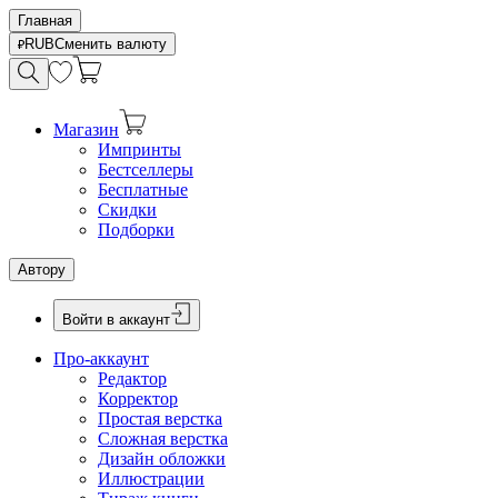
Главная
RUB
Сменить валюту
Магазин
Импринты
Бестселлеры
Бесплатные
Скидки
Подборки
Автору
Войти в аккаунт
Про-аккаунт
Редактор
Корректор
Простая верстка
Сложная верстка
Дизайн обложки
Иллюстрации