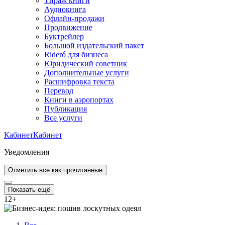
Тираж книги
Аудиокнига
Офлайн-продажи
Продвижение
Буктрейлер
Большой издательский пакет
Rideró для бизнеса
Юридический советник
Дополнительные услуги
Расшифровка текста
Перевод
Книги в аэропортах
Публикация
Все услуги
Кабинет
Кабинет
Уведомления
Отметить все как прочитанные
Показать ещё
12
+