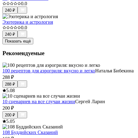
0.0
240
₽
Эзотерика и астрология
0.0
240
₽
Показать ещё
Рекомендуемые
100 рецептов для аэрогриля: вкусно и легко
Наталья Бибекина
288
₽
288
₽
5.0
8
10 сценариев на все случаи жизни
Сергей Ларин
200
₽
200
₽
5.0
5
108 Буддийских Сказаний