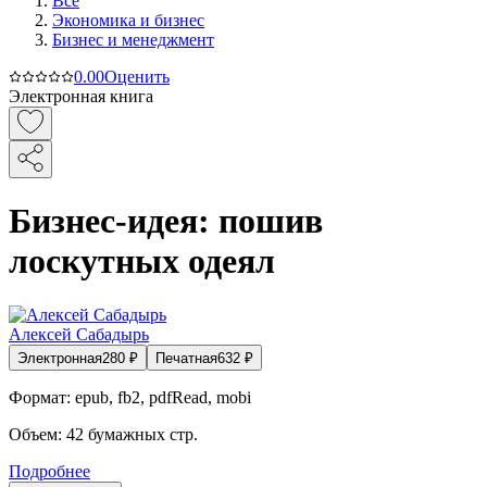
Все
Экономика и бизнес
Бизнес и менеджмент
0.0
0
Оценить
Электронная книга
Бизнес-идея: пошив
лоскутных одеял
Алексей Сабадырь
Электронная
280
₽
Печатная
632
₽
Формат:
epub, fb2, pdfRead, mobi
Объем:
42
бумажных стр.
Подробнее