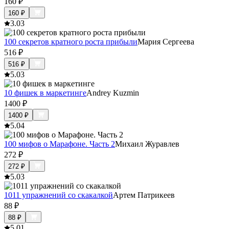
160
₽
160
₽
3.0
3
100 секретов кратного роста прибыли
Мария Сергеева
516
₽
516
₽
5.0
3
10 фишек в маркетинге
Andrey Kuzmin
1400
₽
1400
₽
5.0
4
100 мифов о Марафоне. Часть 2
Михаил Журавлев
272
₽
272
₽
5.0
3
1011 упражнений со скакалкой
Артем Патрикеев
88
₽
88
₽
5.0
1