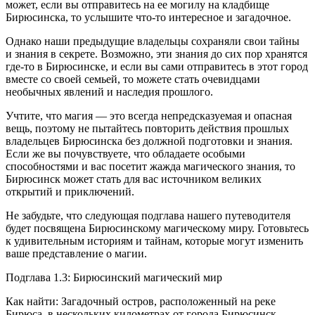
может, если вы отправитесь на ее могилу на кладбище
Бирюсинска, то услышите что-то интересное и загадочное.
Однако наши предыдущие владельцы сохраняли свои тайны
и знания в секрете. Возможно, эти знания до сих пор хранятся
где-то в Бирюсинске, и если вы сами отправитесь в этот город
вместе со своей семьей, то можете стать очевидцами
необычных явлений и наследия прошлого.
Учтите, что магия — это всегда непредсказуемая и опасная
вещь, поэтому не пытайтесь повторить действия прошлых
владельцев Бирюсинска без должной подготовки и знания.
Если же вы почувствуете, что обладаете особыми
способностями и вас посетит жажда магического знания, то
Бирюсинск может стать для вас источником великих
открытий и приключений.
Не забудьте, что следующая подглава нашего путеводителя
будет посвящена Бирюсинскому магическому миру. Готовьтесь
к удивительным историям и тайнам, которые могут изменить
ваше представление о магии.
Подглава 1.3: Бирюсинский магический мир
Как найти: Загадочный остров, расположенный на реке
Бирюса, в нескольких километрах от города Бирюсинск