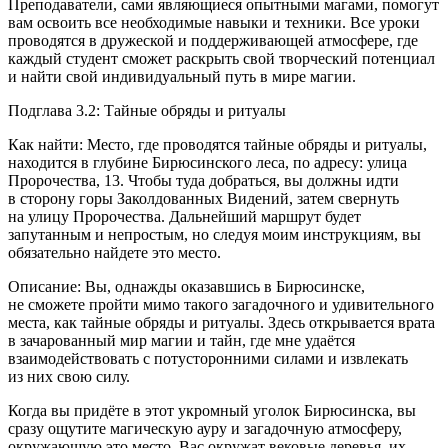
Преподаватели, сами являющиеся опытными магами, помогут
вам освоить все необходимые навыки и техники. Все уроки
проводятся в дружеской и поддерживающей атмосфере, где
каждый студент сможет раскрыть свой творческий потенциал
и найти свой индивидуальный путь в мире магии.
Подглава 3.2: Тайные обряды и ритуалы
Как найти: Место, где проводятся тайные обряды и ритуалы,
находится в глубине Бирюсинского леса, по адресу: улица
Пророчества, 13. Чтобы туда добраться, вы должны идти
в сторону горы Заколдованных Видений, затем свернуть
на улицу Пророчества. Дальнейший маршрут будет
запутанным и непростым, но следуя моим инструкциям, вы
обязательно найдете это место.
Описание: Вы, однажды оказавшись в Бирюсинске,
не сможете пройти мимо такого загадочного и удивительного
места, как тайные обряды и ритуалы. Здесь открывается врата
в зачарованный мир магии и тайн, где мне удаётся
взаимодействовать с потусторонними силами и извлекать
из них свою силу.
Когда вы придёте в этот укромный уголок Бирюсинска, вы
сразу ощутите магическую ауру и загадочную атмосферу,
окружающую это место. Вас окружат вековые деревья, их