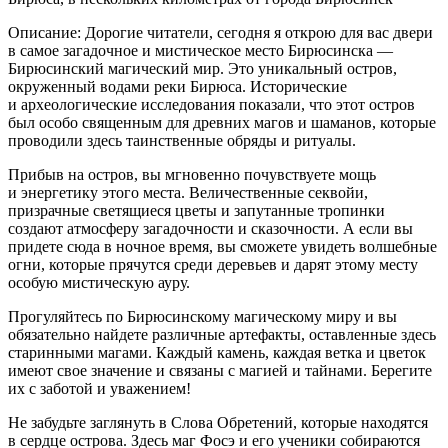
Описание: Дорогие читатели, сегодня я открою для вас двери
в самое загадочное и мистическое место Бирюсинска —
Бирюсинский магический мир. Это уникальный остров,
окруженный водами реки Бирюса. Исторические
и археологические исследования показали, что этот остров
был особо священным для древних магов и шаманов, которые
проводили здесь таинственные обряды и ритуалы.
Прибыв на остров, вы мгновенно почувствуете мощь
и энергетику этого места. Величественные секвойи,
призрачные светящиеся цветы и запутанные тропинки
создают атмосферу загадочности и сказочности. А если вы
придете сюда в ночное время, вы сможете увидеть волшебные
огни, которые прячутся среди деревьев и дарят этому месту
особую мистическую ауру.
Прогуляйтесь по Бирюсинскому магическому миру и вы
обязательно найдете различные артефакты, оставленные здесь
старинными магами. Каждый камень, каждая ветка и цветок
имеют свое значение и связаны с магией и тайнами. Берегите
их с заботой и уважением!
Не забудьте заглянуть в Слова Обретений, которые находятся
в сердце острова. Здесь маг Фосэ и его ученики собираются