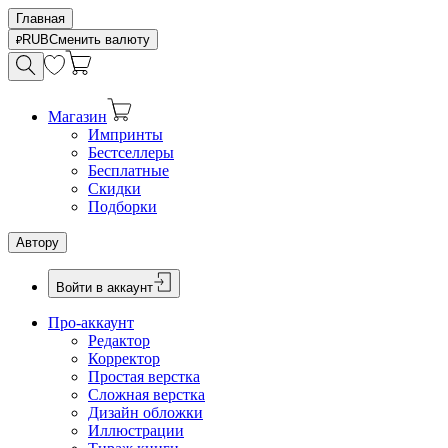
Главная
RUB
Сменить валюту
Магазин
Импринты
Бестселлеры
Бесплатные
Скидки
Подборки
Автору
Войти в аккаунт
Про-аккаунт
Редактор
Корректор
Простая верстка
Сложная верстка
Дизайн обложки
Иллюстрации