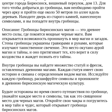
центре города Бирюсинск, вишневый переулок, дом 13. Для
того чтобы добраться до гробницы, вам необходимо пройти
через арку и пройти еще около 50 метров по аллее вдоль
деревьев. Находите дверь из старого камней, нанесенную
символами, и вы попадете внутрь гробницы.
Описание: Гробницы бирюсинских магов — это древнее
место силы, где покоятся мощные черные маги. Вам
открывается возможность проникнуть в мир магии и загадок.
Стены гробницы украшены гравюрами и рунами, которые
излучают таинственное свечение. Это место окутано аурой
магии и тайны, и оно притягивает тех, кто верит в силу
колдовства и жаждет познать его тайны.
Внутри гробницы вы найдете множество статуй и фресок,
оставленных древними магами. Каждая статуя имеет свою
историю и связана с определенным видом магии. Исследуйте
каждую гробницу, расшифруйте символы и проникните
в древнюю бирюсинскую магическую культуру.
Будьте осторожны во время своего путешествия по гробнице,
уважайте каждое место и символы, так как это священное
место для черных магов. Откройте свои чакры и погрузитесь
в мир тайн и чудес, который открывает гробница
бирюсинских магов.