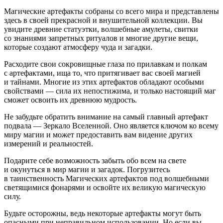
Магические артефакты собраны со всего мира и представлены
здесь в своей прекрасной и внушительной коллекции. Вы
увидите древние статуэтки, волшебные амулеты, свитки
со знаниями запретных ритуалов и многие другие вещи,
которые создают атмосферу чуда и загадки.
Расходите свои сокровищные глаза по прилавкам и полкам
с артефактами, ища то, что притягивает вас своей магией
и тайнами. Многие из этих артефактов обладают особыми
свойствами — сила их непостижима, и только настоящий маг
сможет освоить их древнюю мудрость.
Не забудьте обратить внимание на самый главный артефакт
подвала — Зеркало Вселенной. Оно является ключом ко всему
миру магии и может предоставить вам видение других
измерений и реальностей.
Подарите себе возможность забыть обо всем на свете
и окунуться в мир магии и загадок. Погрузитесь
в таинственность Магических артефактов под волшебными
светящимися фонарями и освойте их великую магическую
силу.
Будьте осторожны, ведь некоторые артефакты могут быть
опасными при неправильном использовании. Но если вы