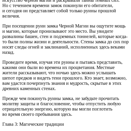
искусство черной магии и раскрывали тайны темных сил.
Но с течением времени замок покинули его обитатели,
и сегодня он представляет собой только руины прошлой
величия.
При посещении руин замка Черной Магии вы ощутите мощь
и магию, которые пронизывают это место. Вы увидите
развалины башен, стен и подземных тоннелей, которые когда-
то были полны жизни и деятельности. Стены замка до сих пор
носят следы огней и заклинаний, исполненных здесь веками
назад.
Проведите время, изучая эти руины и пытаясь представить,
какими они были во времена их процветания. Местные
жители рассказывают, что ночью здесь можно услышать
шепот предков и видеть тени прошлого. Кто знает, возможно,
вам удастся почерпнуть знания и мудрость, скрытые в этих
древних каменных стенах.
Прежде чем покинуть руины замка, не забудьте прочитать
молитву защиты и благословение, чтобы отпустить любую
отрицательную энергию, которую вы могли поглотить
во время своего пребывания здесь.
Глава 3: Магические традиции