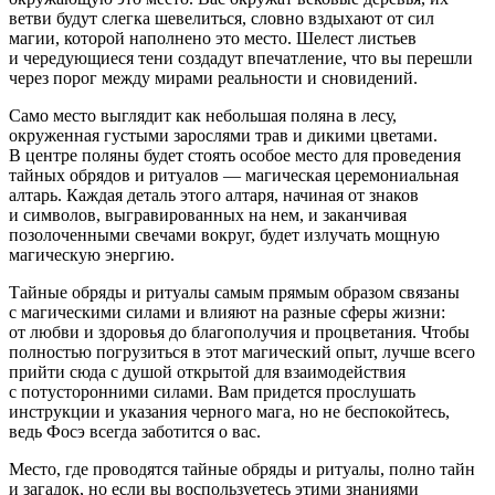
ветви будут слегка шевелиться, словно вздыхают от сил
магии, которой наполнено это место. Шелест листьев
и чередующиеся тени создадут впечатление, что вы перешли
через порог между мирами реальности и сновидений.
Само место выглядит как небольшая поляна в лесу,
окруженная густыми зарослями трав и дикими цветами.
В центре поляны будет стоять особое место для проведения
тайных обрядов и ритуалов — магическая церемониальная
алтарь. Каждая деталь этого алтаря, начиная от знаков
и символов, выгравированных на нем, и заканчивая
позолоченными свечами вокруг, будет излучать мощную
магическую энергию.
Тайные обряды и ритуалы самым прямым образом связаны
с магическими силами и влияют на разные сферы жизни:
от любви и здоровья до благополучия и процветания. Чтобы
полностью погрузиться в этот магический опыт, лучше всего
прийти сюда с душой открытой для взаимодействия
с потусторонними силами. Вам придется прослушать
инструкции и указания черного мага, но не беспокойтесь,
ведь Фосэ всегда заботится о вас.
Место, где проводятся тайные обряды и ритуалы, полно тайн
и загадок, но если вы воспользуетесь этими знаниями