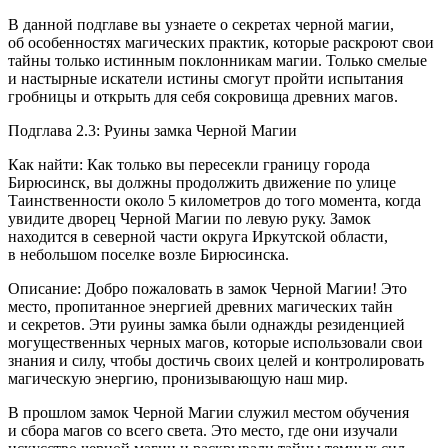
В данной подглаве вы узнаете о секретах черной магии,
об особенностях магических практик, которые раскроют свои
тайны только истинным поклонникам магии. Только смелые
и настырные искатели истины смогут пройти испытания
гробницы и открыть для себя сокровища древних магов.
Подглава 2.3: Руины замка Черной Магии
Как найти: Как только вы пересекли границу города
Бирюсинск, вы должны продолжить движение по улице
Таинственности около 5 километров до того момента, когда
увидите дворец Черной Магии по левую руку. Замок
находится в северной части округа Иркутской области,
в небольшом поселке возле Бирюсинска.
Описание: Добро пожаловать в замок Черной Магии! Это
место, пропитанное энергией древних магических тайн
и секретов. Эти руины замка были однажды резиденцией
могущественных черных магов, которые использовали свои
знания и силу, чтобы достичь своих целей и контролировать
магическую энергию, пронизывающую наш мир.
В прошлом замок Черной Магии служил местом обучения
и сбора магов со всего света. Это место, где они изучали