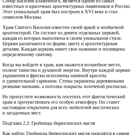
Собор Василия Блаженного, является одним из самых
известных и красочных архитектурных памятников в
Росси
и.
Этот уникальный храм был построен в XVI веке и стал
символом Москвы.
Храм Святого Василия известен своей яркой и необычной
архитектурой. Он состоит из девяти отдельных церквей,
каждая из которых выполнена в своем уникальном стиле.
Церкви различаются по форме, цвету и архитектурным
деталям. Каждая церковь имеет свое название и посвящена
определенному святому.
Когда вы войдете в храм, вам окажется волшебное место,
полное таинства и духовной энергии. Внутри каждой церкви
украшения и фрески исполнены наивной красоты
и удивительной гармонии. Стены украшены деревянными
резными иконами, а потолки покрыты золоченой росписью.
Не пропустите возможность посетить этот фантастический
храм и прочувствовать его особую атмосферу. Он станет
настоящим открытием для всех любителей мистических
и загадочных мест.
Подглава 2.2: Гробницы бирюсинских магов
Как найти: Гробницы бирюсинских магов находятся в самом