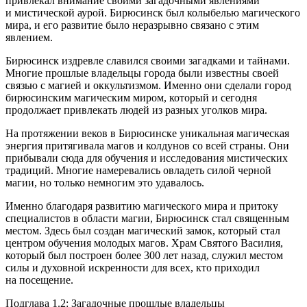
привлекал внимание своими загадочными явлениями
и мистической аурой. Бирюсинск был колыбелью магического
мира, и его развитие было неразрывно связано с этим
явлением.
Бирюсинск издревле славился своими загадками и тайнами.
Многие прошлые владельцы города были известны своей
связью с магией и оккультизмом. Именно они сделали город
бирюсинским магическим миром, который и сегодня
продолжает привлекать людей из разных уголков мира.
На протяжении веков в Бирюсинске уникальная магическая
энергия притягивала магов и колдунов со всей страны. Они
прибывали сюда для обучения и исследования мистических
традиций. Многие намеревались овладеть силой черной
магии, но только немногим это удавалось.
Именно благодаря развитию магического мира и притоку
специалистов в области магии, Бирюсинск стал священным
местом. Здесь был создан магический замок, который стал
центром обучения молодых магов. Храм Святого Василия,
который был построен более 300 лет назад, служил местом
силы и духовной искренности для всех, кто приходил
на посещение.
Подглава 1.2: Загадочные прошлые владельцы