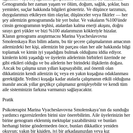
Genogramda her zaman yaşam ve ölüm, doğum, sağlık, şoklar, bazı
yeminler, suçlar hakkında bilgileri gösteririz. Ve düşünce tarzımızı,
duygularımızı etkileyen tüm olaylar, düşünceler veya fikirler — her
şey ailemizin genogramında bir yer bulur. Ve vakaların %100'ünde
cinsin genogramının teşhisi, atalardan kalma enerji akışını, doğru
sırayı geri yükler ve bizi %100 atalarımızın kökleriyle hizalar.
Klanın genogramı araştırmacısı Marina Vyacheslavovna
Smolenskaya Rus bilim adamı, bu tür şecere çalışmalarının amacının
ailemizdeki her kişi, ailemizin bir parçası olan her aile hakkında bilgi
toplamak ve kimin iyi yaşadığını bulmak olduğunu iddia ediyor.
kimlerin kötü yaşadığı ve üyelerin ailelerinin birbirleri üzerinde ne
gibi etkileri olduğu ve bu ailelerin her birindeki ilişkilerin doğası.
Ancak bu çalışma uzun yılları kapsayabilir, asıl önemli olan
dikkatinizin kendi ailenizin üç veya en yakın kuşağına odaklanması
gerektiğidir. Yedinci kuşağa kadar atalarla çalışmanın etkili olduğuna
inanılır ancak yıllar geçtikçe çalışmanız genişleyebilir ve kendi tüm
aile sisteminizin farkına varmanızı sağlayacaktır.
Pratik
Psikoterapist Marina Vyacheslavovna Smolenskaya’nın da sunduğu
yardımcı egzersizlerden birini size önerebilirim. Aile üyelerinizin her
birine genogram eklenmiş mektuplar yazabilirsiniz ve bunları
herhangi birine göndermeden önce, bunları dikkatlice yeniden
okuyun; yakın bir kişiden, iyi bir arkadaşınızdan veya kız