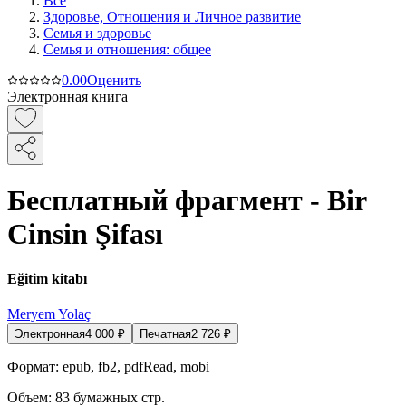
Все
Здоровье, Отношения и Личное развитие
Семья и здоровье
Семья и отношения: общее
0.0
0
Оценить
Электронная книга
Бесплатный фрагмент - Bir
Cinsin Şifası
Eğitim kitabı
Meryem Yolaç
Электронная
4 000
₽
Печатная
2 726
₽
Формат:
epub, fb2, pdfRead, mobi
Объем:
83
бумажных стр.