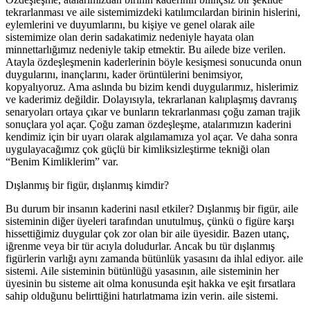
tekrarlanması ve aile sistemimizdeki katılımcılardan birinin hislerini,
eylemlerini ve duyumlarını, bu kişiye ve genel olarak aile
sistemimize olan derin sadakatimiz nedeniyle hayata olan
minnettarlığımız nedeniyle takip etmektir. Bu ailede bize verilen.
Atayla özdeşleşmenin kaderlerinin böyle kesişmesi sonucunda onun
duygularını, inançlarını, kader örüntülerini benimsiyor,
kopyalıyoruz. Ama aslında bu bizim kendi duygularımız, hislerimiz
ve kaderimiz değildir. Dolayısıyla, tekrarlanan kalıplaşmış davranış
senaryoları ortaya çıkar ve bunların tekrarlanması çoğu zaman trajik
sonuçlara yol açar. Çoğu zaman özdeşleşme, atalarımızın kaderini
kendimiz için bir uyarı olarak algılamamıza yol açar. Ve daha sonra
uygulayacağımız çok güçlü bir kimliksizleştirme tekniği olan
“Benim Kimliklerim” var.
Dışlanmış bir figür, dışlanmış kimdir?
Bu durum bir insanın kaderini nasıl etkiler? Dışlanmış bir figür, aile
sisteminin diğer üyeleri tarafından unutulmuş, çünkü o figüre karşı
hissettiğimiz duygular çok zor olan bir aile üyesidir. Bazen utanç,
iğrenme veya bir tür acıyla doludurlar. Ancak bu tür dışlanmış
figürlerin varlığı aynı zamanda bütünlük yasasını da ihlal ediyor. aile
sistemi. Aile sisteminin bütünlüğü yasasının, aile sisteminin her
üyesinin bu sisteme ait olma konusunda eşit hakka ve eşit fırsatlara
sahip olduğunu belirttiğini hatırlatmama izin verin. aile sistemi.