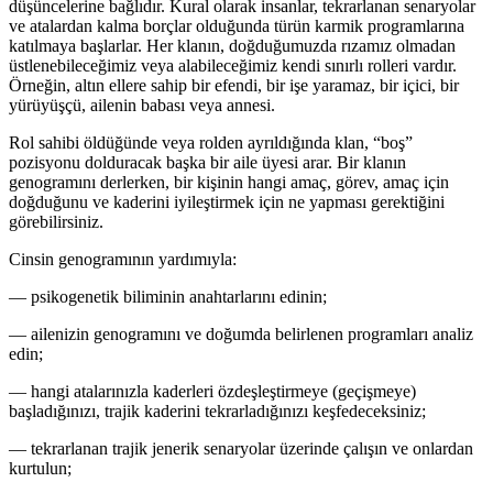
düşüncelerine bağlıdır. Kural olarak insanlar, tekrarlanan senaryolar
ve atalardan kalma borçlar olduğunda türün karmik programlarına
katılmaya başlarlar. Her klanın, doğduğumuzda rızamız olmadan
üstlenebileceğimiz veya alabileceğimiz kendi sınırlı rolleri vardır.
Örneğin, altın ellere sahip bir efendi, bir işe yaramaz, bir içici, bir
yürüyüşçü, ailenin babası veya annesi.
Rol sahibi öldüğünde veya rolden ayrıldığında klan, “boş”
pozisyonu dolduracak başka bir aile üyesi arar. Bir klanın
genogramını derlerken, bir kişinin hangi amaç, görev, amaç için
doğduğunu ve kaderini iyileştirmek için ne yapması gerektiğini
görebilirsiniz.
Cinsin genogramının yardımıyla:
— psikogenetik biliminin anahtarlarını edinin;
— ailenizin genogramını ve doğumda belirlenen programları analiz
edin;
— hangi atalarınızla kaderleri özdeşleştirmeye (geçişmeye)
başladığınızı, trajik kaderini tekrarladığınızı keşfedeceksiniz;
— tekrarlanan trajik jenerik senaryolar üzerinde çalışın ve onlardan
kurtulun;