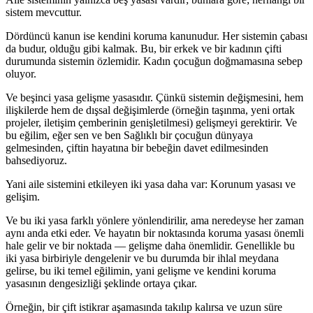
sistem mevcuttur.
Dördüncü kanun ise
kendini koruma kanunudur
. Her sistemin çabası
da budur, olduğu gibi kalmak. Bu, bir erkek ve bir kadının çifti
durumunda sistemin özlemidir. Kadın çocuğun doğmamasına sebep
oluyor.
Ve beşinci yasa
gelişme yasasıdır.
Çünkü sistemin değişmesini, hem
ilişkilerde hem de dışsal değişimlerde (örneğin taşınma, yeni ortak
projeler, iletişim çemberinin genişletilmesi) gelişmeyi gerektirir. Ve
bu eğilim, eğer sen ve ben Sağlıklı bir çocuğun dünyaya
gelmesinden, çiftin hayatına bir bebeğin davet edilmesinden
bahsediyoruz.
Yani aile sistemini etkileyen iki yasa daha var: Korunum yasası ve
gelişim.
Ve bu iki yasa farklı yönlere yönlendirilir, ama neredeyse her zaman
aynı anda etki eder. Ve hayatın bir noktasında koruma yasası önemli
hale gelir ve bir noktada — gelişme daha önemlidir. Genellikle bu
iki yasa birbiriyle dengelenir ve bu durumda bir ihlal meydana
gelirse, bu iki temel eğilimin, yani gelişme ve kendini koruma
yasasının dengesizliği şeklinde ortaya çıkar.
Örneğin, bir çift istikrar aşamasında takılıp kalırsa ve uzun süre