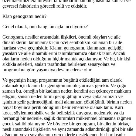
özelliklerimizdeki bireysel farklılıklarımızın oluşmasında kalıtsal ve
çevresel faktörlerin göreceli rolü ve etkisidir.
Klan genogramı nedir?
Genel olarak, onu hangi amaçla inceliyoruz?
Genogram, nesiller arasındaki ilişkileri, önemli olayları ve aile
dinamiklerini tanımlamak için özel sembolizm kullanan bir aile
haritası veya geçmişidir. Klanın genogramı, klanımızın geliştiği
yasaları ve aile dinamiklerini tanımlamamıza olanak tanır. Ancak
olanların neden olduğunu hiçbir mantık açıklamıyor. Ve bu, bir kişi
sıklıkla selefleri, ataları tarafından belirlenen senaryolara ve
programlara göre yaşamaya devam ederse olur.
Ve geçmişin hangi programının bugünü etkilediğini tam olarak
anlamak için klanın bir genogramını oluşturmak gerekir. Ve çoğu
zaman bu, örneğin bir kadının neden kendini acı çekmeye mahkum
ettiğini, şansın neden birini geçip gittiğini veya çabalarınızın ve
işinizin gelir getirmediğini, mali alanınızın çöktüğünü, birinin neden
hayat boyunca perili olduğunu belirlememize olanak tanır. Karı-
koca, söylenmemişlik ya da belirsizlik duygusu nedeniyle ya da
herhangi bir nedenle, sağlık durumları mükemmel olmasına rağmen
çocuk sahibi olamıyor. Ve böylece bir genogram, bir ailenin birkaç
nesli arasındaki ilişkilerin ve aynı zamanda adlandırıldığı gibi bir aile
ağacının veya soyağacının gerçeklerle desteklenen bir haritasıdır.