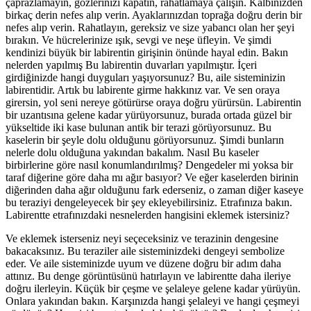
çaprazlamayın, gözlerinizi kapatın, rahatlamaya çalışın. Kalbinizden
birkaç derin nefes alıp verin. Ayaklarınızdan toprağa doğru derin bir
nefes alıp verin. Rahatlayın, gereksiz ve size yabancı olan her şeyi
bırakın. Ve hücrelerinize ışık, sevgi ve neşe üfleyin. Ve şimdi
kendinizi büyük bir labirentin girişinin önünde hayal edin. Bakın
nelerden yapılmış Bu labirentin duvarları yapılmıştır. İçeri
girdiğinizde hangi duyguları yaşıyorsunuz? Bu, aile sisteminizin
labirentidir. Artık bu labirente girme hakkınız var. Ve sen oraya
girersin, yol seni nereye götürürse oraya doğru yürürsün. Labirentin
bir uzantısına gelene kadar yürüyorsunuz, burada ortada güzel bir
yükseltide iki kase bulunan antik bir terazi görüyorsunuz. Bu
kaselerin bir şeyle dolu olduğunu görüyorsunuz. Şimdi bunların
nelerle dolu olduğuna yakından bakalım. Nasıl Bu kaseler
birbirlerine göre nasıl konumlandırılmış? Dengedeler mi yoksa bir
taraf diğerine göre daha mı ağır basıyor? Ve eğer kaselerden birinin
diğerinden daha ağır olduğunu fark ederseniz, o zaman diğer kaseye
bu teraziyi dengeleyecek bir şey ekleyebilirsiniz. Etrafınıza bakın.
Labirentte etrafınızdaki nesnelerden hangisini eklemek istersiniz?
Ve eklemek isterseniz neyi seçeceksiniz ve terazinin dengesine
bakacaksınız. Bu teraziler aile sisteminizdeki dengeyi sembolize
eder. Ve aile sisteminizde uyum ve düzene doğru bir adım daha
attınız. Bu denge görüntüsünü hatırlayın ve labirentte daha ileriye
doğru ilerleyin. Küçük bir çeşme ve şelaleye gelene kadar yürüyün.
Onlara yakından bakın. Karşınızda hangi şelaleyi ve hangi çeşmeyi