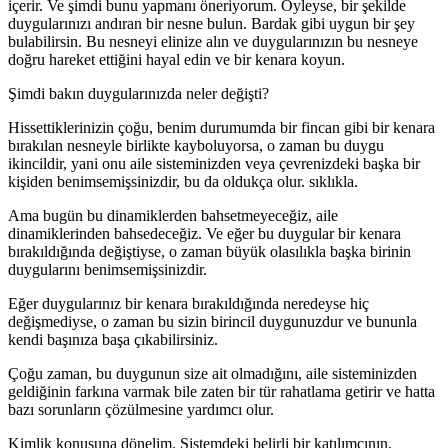
içerir. Ve şimdi bunu yapmanı öneriyorum. Öyleyse, bir şekilde
duygularınızı andıran bir nesne bulun. Bardak gibi uygun bir şey
bulabilirsin. Bu nesneyi elinize alın ve duygularınızın bu nesneye
doğru hareket ettiğini hayal edin ve bir kenara koyun.
Şimdi bakın duygularınızda neler değişti?
Hissettiklerinizin çoğu, benim durumumda bir fincan gibi bir kenara
bırakılan nesneyle birlikte kayboluyorsa, o zaman bu duygu
ikincildir, yani onu aile sisteminizden veya çevrenizdeki başka bir
kişiden benimsemişsinizdir, bu da oldukça olur. sıklıkla.
Ama bugün bu dinamiklerden bahsetmeyeceğiz, aile
dinamiklerinden bahsedeceğiz. Ve eğer bu duygular bir kenara
bırakıldığında değiştiyse, o zaman büyük olasılıkla başka birinin
duygularını benimsemişsinizdir.
Eğer duygularınız bir kenara bırakıldığında neredeyse hiç
değişmediyse, o zaman bu sizin birincil duygunuzdur ve bununla
kendi başınıza başa çıkabilirsiniz.
Çoğu zaman, bu duygunun size ait olmadığını, aile sisteminizden
geldiğinin farkına varmak bile zaten bir tür rahatlama getirir ve hatta
bazı sorunların çözülmesine yardımcı olur.
Kimlik konusuna dönelim. Sistemdeki belirli bir katılımcının,