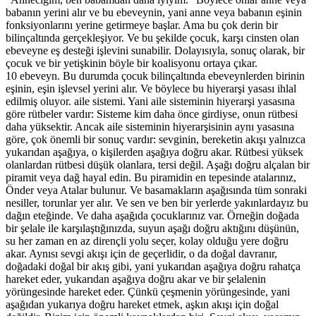
babanın yerini alır ve bu ebeveynin, yani anne veya babanın eşinin
fonksiyonlarını yerine getirmeye başlar. Ama bu çok derin bir
bilinçaltında gerçekleşiyor. Ve bu şekilde çocuk, karşı cinsten olan
ebeveyne eş desteği işlevini sunabilir. Dolayısıyla, sonuç olarak, bir
çocuk ve bir yetişkinin böyle bir koalisyonu ortaya çıkar.
10 ebeveyn. Bu durumda çocuk bilinçaltında ebeveynlerden birinin
eşinin, eşin işlevsel yerini alır. Ve böylece bu hiyerarşi yasası ihlal
edilmiş oluyor. aile sistemi. Yani aile sisteminin hiyerarşi yasasına
göre rütbeler vardır: Sisteme kim daha önce girdiyse, onun rütbesi
daha yüksektir. Ancak aile sisteminin hiyerarşisinin aynı yasasına
göre, çok önemli bir sonuç vardır: sevginin, bereketin akışı yalnızca
yukarıdan aşağıya, o kişilerden aşağıya doğru akar. Rütbesi yüksek
olanlardan rütbesi düşük olanlara, tersi değil. Aşağı doğru alçalan bir
piramit veya dağ hayal edin. Bu piramidin en tepesinde atalarınız,
Önder veya Atalar bulunur. Ve basamakların aşağısında tüm sonraki
nesiller, torunlar yer alır. Ve sen ve ben bir yerlerde yakınlardayız bu
dağın eteğinde. Ve daha aşağıda çocuklarınız var. Örneğin doğada
bir şelale ile karşılaştığınızda, suyun aşağı doğru aktığını düşünün,
su her zaman en az dirençli yolu seçer, kolay olduğu yere doğru
akar. Aynısı sevgi akışı için de geçerlidir, o da doğal davranır,
doğadaki doğal bir akış gibi, yani yukarıdan aşağıya doğru rahatça
hareket eder, yukarıdan aşağıya doğru akar ve bir şelalenin
yörüngesinde hareket eder. Çünkü çeşmenin yörüngesinde, yani
aşağıdan yukarıya doğru hareket etmek, aşkın akışı için doğal