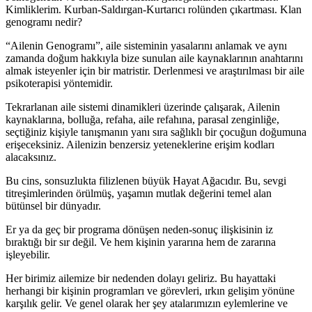
Kimliklerim. Kurban-Saldırgan-Kurtarıcı rolünden çıkartması. Klan
genogramı nedir?
“Ailenin Genogramı”, aile sisteminin yasalarını anlamak ve aynı
zamanda doğum hakkıyla bize sunulan aile kaynaklarının anahtarını
almak isteyenler için bir matristir. Derlenmesi ve araştırılması bir aile
psikoterapisi yöntemidir.
Tekrarlanan aile sistemi dinamikleri üzerinde çalışarak, Ailenin
kaynaklarına, bolluğa, refaha, aile refahına, parasal zenginliğe,
seçtiğiniz kişiyle tanışmanın yanı sıra sağlıklı bir çocuğun doğumuna
erişeceksiniz. Ailenizin benzersiz yeteneklerine erişim kodları
alacaksınız.
Bu cins, sonsuzlukta filizlenen büyük Hayat Ağacıdır. Bu, sevgi
titreşimlerinden örülmüş, yaşamın mutlak değerini temel alan
bütünsel bir dünyadır.
Er ya da geç bir programa dönüşen neden-sonuç ilişkisinin iz
bıraktığı bir sır değil. Ve hem kişinin yararına hem de zararına
işleyebilir.
Her birimiz ailemize bir nedenden dolayı geliriz. Bu hayattaki
herhangi bir kişinin programları ve görevleri, ırkın gelişim yönüne
karşılık gelir. Ve genel olarak her şey atalarımızın eylemlerine ve