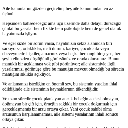
Aile kanunlarını gözden geçirelim, beş aile kanunundan en az
üçünü.
Hepsinden bahsedeceğiz ama üçü üzerinde daha detaylı duracağız
çünkü bu yasalar hem fizikte hem psikolojide hem de genel olarak
hayatımızda işliyor.
Ve eğer sizde bir sorun varsa, hayatınızın sekiz alanından biri
sarkıyorsa, ortaklıklar, mali durum, kariyer, çocuklarla veya
ebeveynlerle ilişkiler, amacınız veya başka herhangi bir şeyse, her
şeyin elinizden düştüğünü görürsünüz ve orada olursunuz. Bunun
mantıklı bir açıklaması yok gibi görünüyor; aile sistemiyle ilgili
yasalarımız, görünüşe göre bu mantığın mevcut olmadığı bu sürecin
mantığını sıklıkla açıklıyor.
Ve anlamanızı istediğim en önemli şey, bu sistemin yasaları ihlal
edildiğinde aile sisteminin kaynaklarının tükendiğidir.
Ve uzun süredir çocuk planlayan ancak bebeğin acelesi olmayan,
doğmayan bir çift için, örneğin sağlıklı bir çocuk doğurmak için
gerçekleşmemiş bir arzu ortaya çıkar. Yani çocuk sahibi olma
arzusunun karşılanamaması, aile sistemi yasalarının ihlali sonucu
ortaya çıkar.