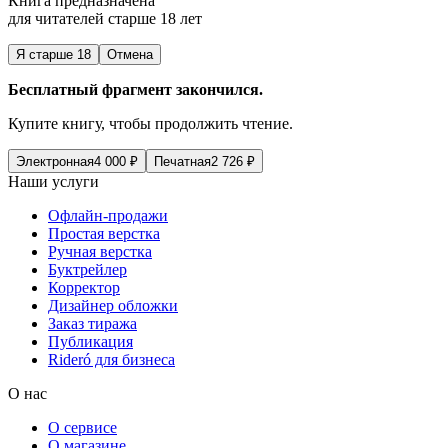
Книга предназначена
для читателей старше 18 лет
Я старше 18
Отмена
Бесплатный фрагмент закончился.
Купите книгу, чтобы продолжить чтение.
Электронная
4 000
₽
Печатная
2 726
₽
Наши услуги
Офлайн-продажи
Простая верстка
Ручная верстка
Буктрейлер
Корректор
Дизайнер обложки
Заказ тиража
Публикация
Rideró для бизнеса
О нас
О сервисе
О магазине