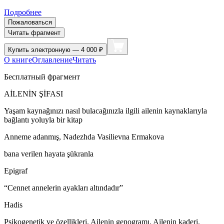
Подробнее
Пожаловаться
Читать фрагмент
Купить
электронную — 4 000 ₽
О книге
Оглавление
Читать
Бесплатный фрагмент
AİLENİN ŞİFASI
Yaşam kaynağınızı nasıl bulacağınızla ilgili ailenin kaynaklarıyla
bağlantı yoluyla bir kitap
Anneme adanmış, Nadezhda Vasilievna Ermakova
bana verilen hayata şükranla
Epigraf
“Cennet annelerin ayakları altındadır”
Hadis
Psikogenetik ve özellikleri. Ailenin genogramı. Ailenin kaderi.