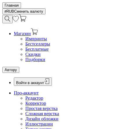
Главная
RUB
Сменить валюту
Магазин
Импринты
Бестселлеры
Бесплатные
Скидки
Подборки
Автору
Войти в аккаунт
Про-аккаунт
Редактор
Корректор
Простая верстка
Сложная верстка
Дизайн обложки
Иллюстрации