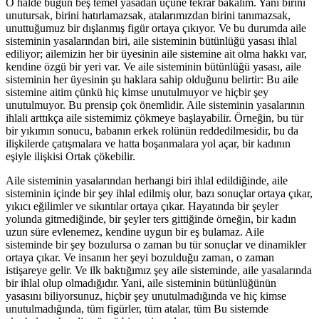
O halde bugün beş temel yasadan üçüne tekrar bakalım. Yani birini
unutursak, birini hatırlamazsak, atalarımızdan birini tanımazsak,
unuttuğumuz bir dışlanmış figür ortaya çıkıyor. Ve bu durumda aile
sisteminin yasalarından biri, aile sisteminin bütünlüğü yasası ihlal
ediliyor; ailemizin her bir üyesinin aile sistemine ait olma hakkı var,
kendine özgü bir yeri var. Ve aile sisteminin bütünlüğü yasası, aile
sisteminin her üyesinin şu haklara sahip olduğunu belirtir: Bu aile
sistemine aitim çünkü hiç kimse unutulmuyor ve hiçbir şey
unutulmuyor. Bu prensip çok önemlidir. Aile sisteminin yasalarının
ihlali arttıkça aile sistemimiz çökmeye başlayabilir. Örneğin, bu tür
bir yıkımın sonucu, babanın erkek rolünün reddedilmesidir, bu da
ilişkilerde çatışmalara ve hatta boşanmalara yol açar, bir kadının
eşiyle ilişkisi Ortak çökebilir.
Aile sisteminin yasalarından herhangi biri ihlal edildiğinde, aile
sisteminin içinde bir şey ihlal edilmiş olur, bazı sonuçlar ortaya çıkar,
yıkıcı eğilimler ve sıkıntılar ortaya çıkar. Hayatında bir şeyler
yolunda gitmediğinde, bir şeyler ters gittiğinde örneğin, bir kadın
uzun süre evlenemez, kendine uygun bir eş bulamaz. Aile
sisteminde bir şey bozulursa o zaman bu tür sonuçlar ve dinamikler
ortaya çıkar. Ve insanın her şeyi bozulduğu zaman, o zaman
istişareye gelir. Ve ilk baktığımız şey aile sisteminde, aile yasalarında
bir ihlal olup olmadığıdır. Yani, aile sisteminin bütünlüğünün
yasasını biliyorsunuz, hiçbir şey unutulmadığında ve hiç kimse
unutulmadığında, tüm figürler, tüm atalar, tüm Bu sistemde