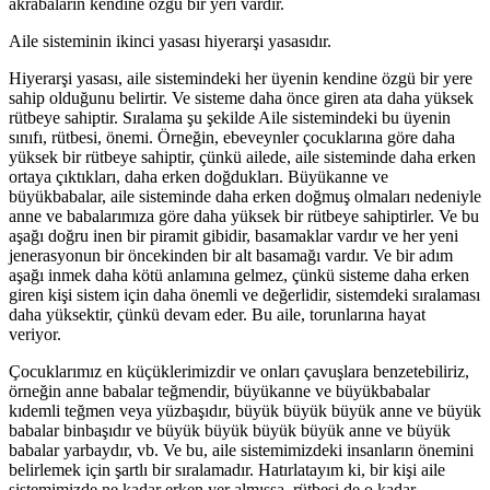
akrabaların kendine özgü bir yeri vardır.
Aile sisteminin
ikinci yasası
hiyerarşi yasasıdır.
Hiyerarşi yasası, aile sistemindeki her üyenin kendine özgü bir yere
sahip olduğunu belirtir. Ve sisteme daha önce giren ata daha yüksek
rütbeye sahiptir. Sıralama şu şekilde Aile sistemindeki bu üyenin
sınıfı, rütbesi, önemi. Örneğin, ebeveynler çocuklarına göre daha
yüksek bir rütbeye sahiptir, çünkü ailede, aile sisteminde daha erken
ortaya çıktıkları, daha erken doğdukları. Büyükanne ve
büyükbabalar, aile sisteminde daha erken doğmuş olmaları nedeniyle
anne ve babalarımıza göre daha yüksek bir rütbeye sahiptirler. Ve bu
aşağı doğru inen bir piramit gibidir, basamaklar vardır ve her yeni
jenerasyonun bir öncekinden bir alt basamağı vardır. Ve bir adım
aşağı inmek daha kötü anlamına gelmez, çünkü sisteme daha erken
giren kişi sistem için daha önemli ve değerlidir, sistemdeki sıralaması
daha yüksektir, çünkü devam eder. Bu aile, torunlarına hayat
veriyor.
Çocuklarımız en küçüklerimizdir ve onları çavuşlara benzetebiliriz,
örneğin anne babalar teğmendir, büyükanne ve büyükbabalar
kıdemli teğmen veya yüzbaşıdır, büyük büyük büyük anne ve büyük
babalar binbaşıdır ve büyük büyük büyük büyük anne ve büyük
babalar yarbaydır, vb. Ve bu, aile sistemimizdeki insanların önemini
belirlemek için şartlı bir sıralamadır. Hatırlatayım ki, bir kişi aile
sistemimizde ne kadar erken yer almışsa, rütbesi de o kadar