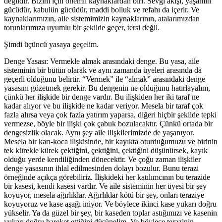
değildir. Bizim için önemli kaynaklardan biri. Sevgi akışı, yaşamın
gücüdür, kabulün gücüdür, maddi bolluk ve refahı da içerir. Ve
kaynaklarımızın, aile sistemimizin kaynaklarının, atalarımızdan
torunlarımıza uyumlu bir şekilde geçer, tersi değil.
Şimdi
üçüncü yasaya
geçelim.
Denge Yasası: Vermekle almak arasındaki denge. Bu yasa, aile
sisteminin bir bütün olarak ve aynı zamanda üyeleri arasında da
geçerli olduğunu belirtir. “Vermek” ile “almak” arasındaki denge
yasasını gözetmek gerekir. Bu dengenin ne olduğunu hatırlayalım,
çünkü her ilişkide bir denge vardır. Bu ilişkiden her iki taraf ne
kadar alıyor ve bu ilişkide ne kadar veriyor. Mesela bir taraf çok
fazla alırsa veya çok fazla yatırım yaparsa, diğeri hiçbir şekilde tepki
vermezse, böyle bir ilişki çok çabuk bozulacaktır. Çünkü ortada bir
dengesizlik olacak. Aynı şey aile ilişkilerimizde de yaşanıyor.
Mesela bir karı-koca ilişkisinde, bir kayıkta oturduğumuzu ve birinin
tek kürekle kürek çektiğini, çektiğini, çektiğini düşünürsek, kayık
olduğu yerde kendiliğinden dönecektir. Ve çoğu zaman ilişkiler
denge yasasının ihlal edilmesinden dolayı bozulur. Bunu terazi
örneğinde açıkça görebiliriz. İlişkideki her katılımcının bu terazide
bir kasesi, kendi kasesi vardır. Ve aile sisteminin her üyesi bir şey
koyuyor, mesela ağırlıklar. Ağırlıklar kötü bir şey, onları teraziye
koyuyoruz ve kase aşağı iniyor. Ve böylece ikinci kase yukarı doğru
yükselir. Ya da güzel bir şey, bir kaseden toplar astığımızı ve kasenin
yukarı doğru hareket ettiğini düşünelim. Ve böylece terazinin