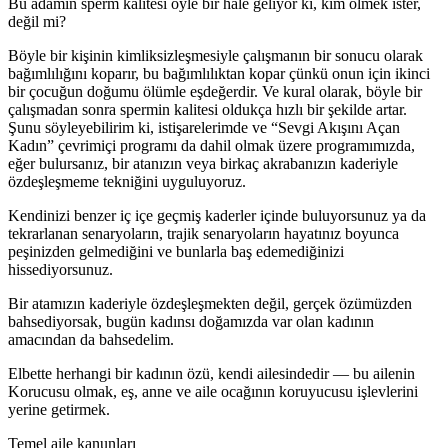
Bu adamın sperm kalitesi öyle bir hale geliyor ki, kim ölmek ister,
değil mi?
Böyle bir kişinin kimliksizleşmesiyle çalışmanın bir sonucu olarak
bağımlılığını koparır, bu bağımlılıktan kopar çünkü onun için ikinci
bir çocuğun doğumu ölümle eşdeğerdir. Ve kural olarak, böyle bir
çalışmadan sonra spermin kalitesi oldukça hızlı bir şekilde artar.
Şunu söyleyebilirim ki, istişarelerimde ve “Sevgi Akışını Açan
Kadın” çevrimiçi programı da dahil olmak üzere programımızda,
eğer bulursanız, bir atanızın veya birkaç akrabanızın kaderiyle
özdeşleşmeme tekniğini uyguluyoruz.
Kendinizi benzer iç içe geçmiş kaderler içinde buluyorsunuz ya da
tekrarlanan senaryoların, trajik senaryoların hayatınız boyunca
peşinizden gelmediğini ve bunlarla baş edemediğinizi
hissediyorsunuz.
Bir atamızın kaderiyle özdeşleşmekten değil, gerçek özümüzden
bahsediyorsak, bugün kadınsı doğamızda var olan kadının
amacından da bahsedelim.
Elbette herhangi bir kadının özü, kendi ailesindedir — bu ailenin
Korucusu olmak, eş, anne ve aile ocağının koruyucusu işlevlerini
yerine getirmek.
Temel aile kanunları