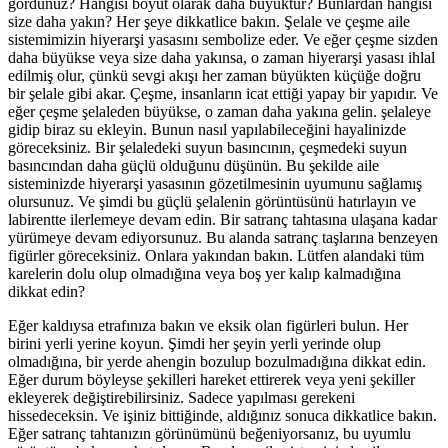
gördünüz? Hangisi boyut olarak daha büyüktür? Bunlardan hangisi
size daha yakın? Her şeye dikkatlice bakın. Şelale ve çeşme aile
sistemimizin hiyerarşi yasasını sembolize eder. Ve eğer çeşme sizden
daha büyükse veya size daha yakınsa, o zaman hiyerarşi yasası ihlal
edilmiş olur, çünkü sevgi akışı her zaman büyükten küçüğe doğru
bir şelale gibi akar. Çeşme, insanların icat ettiği yapay bir yapıdır. Ve
eğer çeşme şelaleden büyükse, o zaman daha yakına gelin. şelaleye
gidip biraz su ekleyin. Bunun nasıl yapılabileceğini hayalinizde
göreceksiniz. Bir şelaledeki suyun basıncının, çeşmedeki suyun
basıncından daha güçlü olduğunu düşünün. Bu şekilde aile
sisteminizde hiyerarşi yasasının gözetilmesinin uyumunu sağlamış
olursunuz. Ve şimdi bu güçlü şelalenin görüntüsünü hatırlayın ve
labirentte ilerlemeye devam edin. Bir satranç tahtasına ulaşana kadar
yürümeye devam ediyorsunuz. Bu alanda satranç taşlarına benzeyen
figürler göreceksiniz. Onlara yakından bakın. Lütfen alandaki tüm
karelerin dolu olup olmadığına veya boş yer kalıp kalmadığına
dikkat edin?
Eğer kaldıysa etrafınıza bakın ve eksik olan figürleri bulun. Her
birini yerli yerine koyun. Şimdi her şeyin yerli yerinde olup
olmadığına, bir yerde ahengin bozulup bozulmadığına dikkat edin.
Eğer durum böyleyse şekilleri hareket ettirerek veya yeni şekiller
ekleyerek değiştirebilirsiniz. Sadece yapılması gerekeni
hissedeceksin. Ve işiniz bittiğinde, aldığınız sonuca dikkatlice bakın.
Eğer satranç tahtanızın görünümünü beğeniyorsanız, bu uyumlu