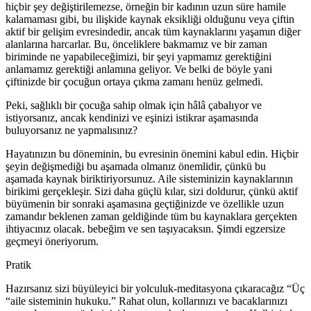
hiçbir şey değiştirilemezse, örneğin bir kadının uzun süre hamile
kalamaması gibi, bu ilişkide kaynak eksikliği olduğunu veya çiftin
aktif bir gelişim evresindedir, ancak tüm kaynaklarını yaşamın diğer
alanlarına harcarlar. Bu, önceliklere bakmamız ve bir zaman
biriminde ne yapabileceğimizi, bir şeyi yapmamız gerektiğini
anlamamız gerektiği anlamına geliyor. Ve belki de böyle yani
çiftinizde bir çocuğun ortaya çıkma zamanı henüz gelmedi.
Peki, sağlıklı bir çocuğa sahip olmak için hâlâ çabalıyor ve
istiyorsanız, ancak kendinizi ve eşinizi istikrar aşamasında
buluyorsanız ne yapmalısınız?
Hayatınızın bu döneminin, bu evresinin önemini kabul edin. Hiçbir
şeyin değişmediği bu aşamada olmanız önemlidir, çünkü bu
aşamada kaynak biriktiriyorsunuz. Aile sisteminizin kaynaklarının
birikimi gerçekleşir. Sizi daha güçlü kılar, sizi doldurur, çünkü aktif
büyümenin bir sonraki aşamasına geçtiğinizde ve özellikle uzun
zamandır beklenen zaman geldiğinde tüm bu kaynaklara gerçekten
ihtiyacınız olacak. bebeğim ve sen taşıyacaksın. Şimdi egzersize
geçmeyi öneriyorum.
Pratik
Hazırsanız sizi büyüleyici bir yolculuk-meditasyona çıkaracağız “Üç
“aile sisteminin hukuku.” Rahat olun, kollarınızı ve bacaklarınızı