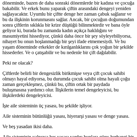
döneminde, bazen de daha sonraki dönemlerde bir kadına ve çocuğa
bakabilir. Ve erkek bunu yaparak çiftin arasındaki dengeyi yeniden
sağlayacaktır. Uyumlu bir çiftte denge her zaman çabuk sağlanır ve
bu da ilişkinin korunmasını sağlar. Ancak, bir çocuğun doğumundan
sonra çiftlerin sıklıkla bir krize düştüğü bilinmektedir ve bana öyle
geliyor ki, burada bu zamanda kadın açıkça haklılığını ve
masumiyetini hissediyor, çünkü daha önce bir şey söyleyebiliyorsa,
nihayet bu onun hoşlanmadığı bir şeyi ifade etmemesiydi. Ve bu
yaşam döneminde erkekler de kırılganlıklarını çok yoğun bir şekilde
hissederler. Ve o çatışabilir ve bu nedenle bir çift dağılabilir.
Peki ne olacak?
Çiftlerde belirli bir dengesizlik birikmişse veya çift çocuk sahibi
olmayı hayal ediyorsa, bu durumda çocuk sahibi olma hayali çoğu
zaman gerçekleşmez, çünkü bu, çiftin ortak bir paydada
buluşmasına yardımcı olur. İlişkilerin temel dengeleyicisi, bu
ilişkilerdeki dengeleyicisi.
İşte aile sisteminin üç yasası, bu şekilde işliyor.
Aile sisteminin bütünlüğü yasası, hiyerarşi yasası ve denge yasası.
Ve beş yasadan ikisi daha.
Aile sisteminin yalnızca beş yasası vardır; bunlara göre; herhangi bir