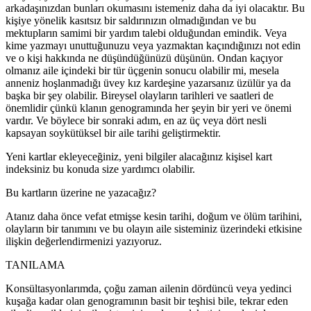
arkadaşınızdan bunları okumasını istemeniz daha da iyi olacaktır. Bu
kişiye yönelik kasıtsız bir saldırınızın olmadığından ve bu
mektupların samimi bir yardım talebi olduğundan emindik. Veya
kime yazmayı unuttuğunuzu veya yazmaktan kaçındığınızı not edin
ve o kişi hakkında ne düşündüğünüzü düşünün. Ondan kaçıyor
olmanız aile içindeki bir tür üçgenin sonucu olabilir mi, mesela
anneniz hoşlanmadığı üvey kız kardeşine yazarsanız üzülür ya da
başka bir şey olabilir. Bireysel olayların tarihleri ve saatleri de
önemlidir çünkü klanın genogramında her şeyin bir yeri ve önemi
vardır. Ve böylece bir sonraki adım, en az üç veya dört nesli
kapsayan soykütüksel bir aile tarihi geliştirmektir.
Yeni kartlar ekleyeceğiniz, yeni bilgiler alacağınız kişisel kart
indeksiniz bu konuda size yardımcı olabilir.
Bu kartların üzerine ne yazacağız?
Atanız daha önce vefat etmişse kesin tarihi, doğum ve ölüm tarihini,
olayların bir tanımını ve bu olayın aile sisteminiz üzerindeki etkisine
ilişkin değerlendirmenizi yazıyoruz.
TANILAMA
Konsültasyonlarımda, çoğu zaman ailenin dördüncü veya yedinci
kuşağa kadar olan genogramının basit bir teşhisi bile, tekrar eden