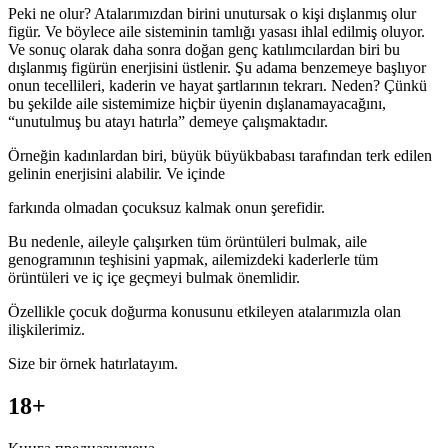
Peki ne olur? Atalarımızdan birini unutursak o kişi dışlanmış olur
figür. Ve böylece aile sisteminin tamlığı yasası ihlal edilmiş oluyor.
Ve sonuç olarak daha sonra doğan genç katılımcılardan biri bu
dışlanmış figürün enerjisini üstlenir. Şu adama benzemeye başlıyor
onun tecellileri, kaderin ve hayat şartlarının tekrarı. Neden? Çünkü
bu şekilde aile sistemimize hiçbir üyenin dışlanamayacağını,
“unutulmuş bu atayı hatırla” demeye çalışmaktadır.
Örneğin kadınlardan biri, büyük büyükbabası tarafından terk edilen
gelinin enerjisini alabilir. Ve içinde
farkında olmadan çocuksuz kalmak onun şerefidir.
Bu nedenle, aileyle çalışırken tüm örüntüleri bulmak, aile
genogramının teşhisini yapmak, ailemizdeki kaderlerle tüm
örüntüleri ve iç içe geçmeyi bulmak önemlidir.
Özellikle çocuk doğurma konusunu etkileyen atalarımızla olan
ilişkilerimiz.
Size bir örnek hatırlatayım.
18+