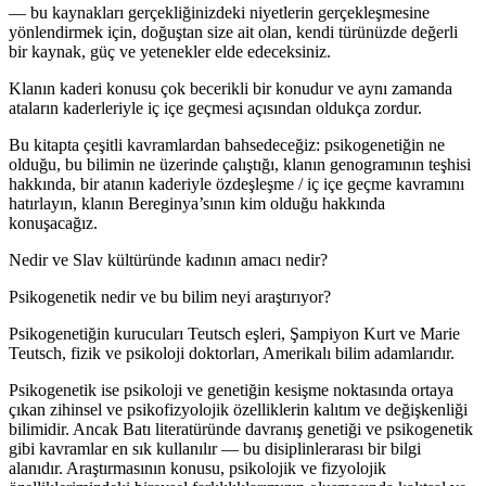
— bu kaynakları gerçekliğinizdeki niyetlerin gerçekleşmesine
yönlendirmek için, doğuştan size ait olan, kendi türünüzde değerli
bir kaynak, güç ve yetenekler elde edeceksiniz.
Klanın kaderi konusu çok becerikli bir konudur ve aynı zamanda
ataların kaderleriyle iç içe geçmesi açısından oldukça zordur.
Bu kitapta çeşitli kavramlardan bahsedeceğiz: psikogenetiğin ne
olduğu, bu bilimin ne üzerinde çalıştığı, klanın genogramının teşhisi
hakkında, bir atanın kaderiyle özdeşleşme / iç içe geçme kavramını
hatırlayın, klanın Bereginya’sının kim olduğu hakkında
konuşacağız.
Nedir ve Slav kültüründe kadının amacı nedir?
Psikogenetik nedir ve bu bilim neyi araştırıyor?
Psikogenetiğin kurucuları Teutsch eşleri, Şampiyon Kurt ve Marie
Teutsch, fizik ve psikoloji doktorları, Amerikalı bilim adamlarıdır.
Psikogenetik ise psikoloji ve genetiğin kesişme noktasında ortaya
çıkan zihinsel ve psikofizyolojik özelliklerin kalıtım ve değişkenliği
bilimidir. Ancak Batı literatüründe davranış genetiği ve psikogenetik
gibi kavramlar en sık kullanılır — bu disiplinlerarası bir bilgi
alanıdır. Araştırmasının konusu, psikolojik ve fizyolojik