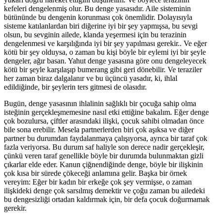
kefeleri dengelenmiş olur. Bu denge yasasıdır. Aile sisteminin
bütününde bu dengenin korunması çok önemlidir. Dolayısıyla
sisteme katılanlardan biri diğerine iyi bir şey yapmışsa, bu sevgi
olsun, bu sevginin ailede, klanda yeşermesi için bu terazinin
dengelenmesi ve karşılığında iyi bir şey yapılması gerekir.. Ve eğer
kötü bir şey olduysa, o zaman bu kişi böyle bir eylemi iyi bir şeyle
dengeler, ağır basan. Yahut denge yasasına göre onu dengeleyecek
kötü bir şeyle karşılaşıp bumerang gibi geri dönebilir. Ve teraziler
her zaman biraz dalgalanır ve bu üçüncü yasadır, ki, ihlal
edildiğinde, bir şeylerin ters gitmesi de olasıdır.
Bugün, denge yasasının ihlalinin sağlıklı bir çocuğa sahip olma
isteğinin gerçekleşmemesine nasıl etki ettiğine bakalım. Eğer denge
çok bozulursa, çiftler arasındaki ilişki, çocuk sahibi olmadan önce
bile sona erebilir. Mesela partnerlerden biri çok aşıksa ve diğer
partner bu durumdan faydalanmaya çalışıyorsa, ayrıca bir taraf çok
fazla veriyorsa. Bu durum saf haliyle son derece nadir gerçekleşir,
çünkü veren taraf genellikle böyle bir durumda bulunmaktan gizli
çıkarlar elde eder. Kanun çiğnendiğinde denge, böyle bir ilişkinin
çok kısa bir sürede çökeceği anlamına gelir. Başka bir örnek
vereyim: Eğer bir kadın bir erkeğe çok şey vermişse, o zaman
ilişkideki denge çok sarsılmış demektir ve çoğu zaman bu ailedeki
bu dengesizliği ortadan kaldırmak için, bir defa çocuk doğurmamak
gerekir.