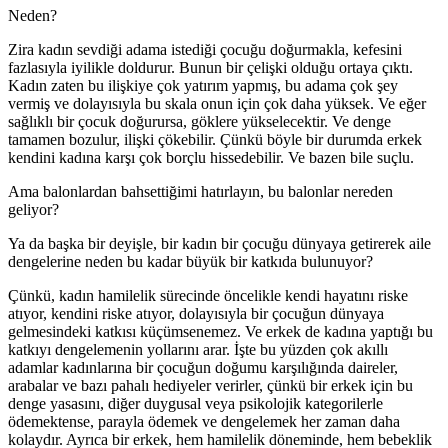
Neden?
Zira kadın sevdiği adama istediği çocuğu doğurmakla, kefesini
fazlasıyla iyilikle doldurur. Bunun bir çelişki olduğu ortaya çıktı.
Kadın zaten bu ilişkiye çok yatırım yapmış, bu adama çok şey
vermiş ve dolayısıyla bu skala onun için çok daha yüksek. Ve eğer
sağlıklı bir çocuk doğurursa, göklere yükselecektir. Ve denge
tamamen bozulur, ilişki çökebilir. Çünkü böyle bir durumda erkek
kendini kadına karşı çok borçlu hissedebilir. Ve bazen bile suçlu.
Ama balonlardan bahsettiğimi hatırlayın, bu balonlar nereden
geliyor?
Ya da başka bir deyişle, bir kadın bir çocuğu dünyaya getirerek aile
dengelerine neden bu kadar büyük bir katkıda bulunuyor?
Çünkü, kadın hamilelik sürecinde öncelikle kendi hayatını riske
atıyor, kendini riske atıyor, dolayısıyla bir çocuğun dünyaya
gelmesindeki katkısı küçümsenemez. Ve erkek de kadına yaptığı bu
katkıyı dengelemenin yollarını arar. İşte bu yüzden çok akıllı
adamlar kadınlarına bir çocuğun doğumu karşılığında daireler,
arabalar ve bazı pahalı hediyeler verirler, çünkü bir erkek için bu
denge yasasını, diğer duygusal veya psikolojik kategorilerle
ödemektense, parayla ödemek ve dengelemek her zaman daha
kolaydır. Ayrıca bir erkek, hem hamilelik döneminde, hem bebeklik