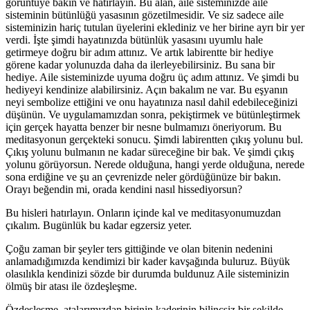
görüntüye bakın ve hatırlayın. Bu alan, aile sisteminizde aile
sisteminin bütünlüğü yasasının gözetilmesidir. Ve siz sadece aile
sisteminizin hariç tutulan üyelerini eklediniz ve her birine ayrı bir yer
verdi. İşte şimdi hayatınızda bütünlük yasasını uyumlu hale
getirmeye doğru bir adım attınız. Ve artık labirentte bir hediye
görene kadar yolunuzda daha da ilerleyebilirsiniz. Bu sana bir
hediye. Aile sisteminizde uyuma doğru üç adım attınız. Ve şimdi bu
hediyeyi kendinize alabilirsiniz. Açın bakalım ne var. Bu eşyanın
neyi sembolize ettiğini ve onu hayatınıza nasıl dahil edebileceğinizi
düşünün. Ve uygulamamızdan sonra, pekiştirmek ve bütünleştirmek
için gerçek hayatta benzer bir nesne bulmamızı öneriyorum. Bu
meditasyonun gerçekteki sonucu. Şimdi labirentten çıkış yolunu bul.
Çıkış yolunu bulmanın ne kadar süreceğine bir bak. Ve şimdi çıkış
yolunu görüyorsun. Nerede olduğuna, hangi yerde olduğuna, nerede
sona erdiğine ve şu an çevrenizde neler gördüğünüze bir bakın.
Orayı beğendin mi, orada kendini nasıl hissediyorsun?
Bu hisleri hatırlayın. Onların içinde kal ve meditasyonumuzdan
çıkalım. Bugünlük bu kadar egzersiz yeter.
Çoğu zaman bir şeyler ters gittiğinde ve olan bitenin nedenini
anlamadığımızda kendimizi bir kader kavşağında buluruz. Büyük
olasılıkla kendinizi sözde bir durumda buldunuz Aile sisteminizin
ölmüş bir atası ile özdeşleşme.
Özdeşleşme,
atalarımızdan birinin kaderinin bilinçsiz bir şekilde