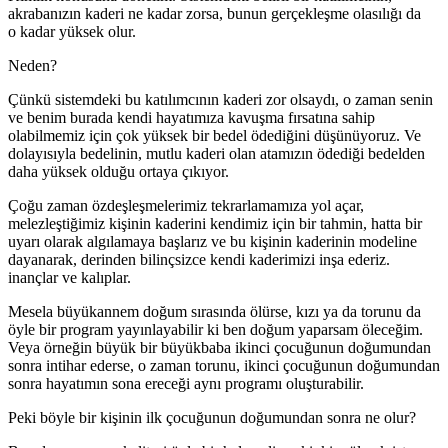
akrabanızın kaderi ne kadar zorsa, bunun gerçekleşme olasılığı da
o kadar yüksek olur.
Neden?
Çünkü sistemdeki bu katılımcının kaderi zor olsaydı, o zaman senin
ve benim burada kendi hayatımıza kavuşma fırsatına sahip
olabilmemiz için çok yüksek bir bedel ödediğini düşünüyoruz. Ve
dolayısıyla bedelinin, mutlu kaderi olan atamızın ödediği bedelden
daha yüksek olduğu ortaya çıkıyor.
Çoğu zaman özdeşleşmelerimiz tekrarlamamıza yol açar,
melezleştiğimiz kişinin kaderini kendimiz için bir tahmin, hatta bir
uyarı olarak algılamaya başlarız ve bu kişinin kaderinin modeline
dayanarak, derinden bilinçsizce kendi kaderimizi inşa ederiz.
inançlar ve kalıplar.
Mesela büyükannem doğum sırasında ölürse, kızı ya da torunu da
öyle bir program yayınlayabilir ki ben doğum yaparsam öleceğim.
Veya örneğin büyük bir büyükbaba ikinci çocuğunun doğumundan
sonra intihar ederse, o zaman torunu, ikinci çocuğunun doğumundan
sonra hayatımın sona ereceği aynı programı oluşturabilir.
Peki böyle bir kişinin ilk çocuğunun doğumundan sonra ne olur?