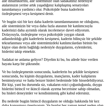
aile dinamiklerini, aile sisteminize olan sadakatiniz nedeniyle
atalarınızın yerine artık yaşadığınız kalıplaşmış senaryoları
tanımlamaya yardımcı olur. Psikolojide buna kaderlerin
özdeşleşmesi veya kesişmesi denir.
Ve bugün sizi bir kez daha kaderin tanımlanmasının ne olduğunu,
aile sisteminizin bir veya daha fazla atasının bir katılımcısıyla
kaderinizi daha ayrıntılı olarak incelemeye davet ediyorum.
Dolayısıyla, özdeşleşme veya psikolojide yaygın olarak
adlandırıldığı gibi kaderlerin kesişmesi, kaderin bilinçsiz bir şekilde
tekrarlanması veya aile sistemimizdeki katılımcılardan birinin bu
kişiye olan derin bağlılığı nedeniyle duygularını, eylemlerini,
hislerini takip etmektir.
Sadakat ne anlama geliyor? Diyelim ki bu, bu ailede bize verilen
hayata karşı bir şükrandır.
Ve bu özdeşleşmenin sonucunda, kaderlerin bu şekilde kesişmesi
sonucunda, bu kişinin duygularını, inançlarını, kader kalıplarını
benimsiyoruz ve hatta benzer hisleri bedeninde bile hissedebiliyoruz.
Bir kişi, yani bu durumda siz, vakaların ezici çoğunluğunda, duygu
hislerini birincil ve ikincil olarak ayırma becerisine sahip olmadan,
bu hisleri deneyimler ve kendisininmiş gibi kabul edersiniz.
Bu nedenle bugün birincil duyguların ne olduğu hakkında bir kez
daha konuşmayı öneriyorum. Ve bunlar her zaman temel neden olan