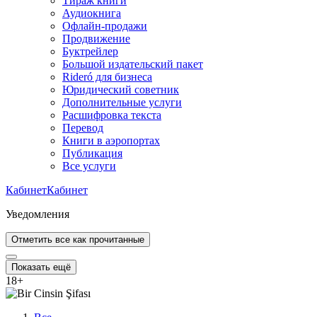
Тираж книги
Аудиокнига
Офлайн-продажи
Продвижение
Буктрейлер
Большой издательский пакет
Rideró для бизнеса
Юридический советник
Дополнительные услуги
Расшифровка текста
Перевод
Книги в аэропортах
Публикация
Все услуги
Кабинет
Кабинет
Уведомления
Отметить все как прочитанные
Показать ещё
18
+