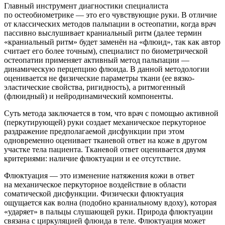
Главный инструмент диагностики специалиста
по остеобиометрике — это его чувствующие руки. В отличие
от классических методов пальпации в остеопатии, когда врач
пассивно выслушивает краниальный ритм (далее термин
«краниальный ритм» будет заменён на «флюид», так как автор
считает его более точным), специалист по биометрической
остеопатии применяет активный метод пальпации —
динамическую перцепцию флюида. В данной методологии
оценивается не физические параметры ткани (ее вязко-
эластические свойства, ригидность), а ритмогенный
(флюидный) и нейродинамический компоненты.
Суть метода заключается в том, что врач с помощью активной
(перкутирующей) руки создает механическое перкуторное
раздражение предполагаемой дисфункции при этом
одновременно оценивает тканевой ответ на коже в другом
участке тела пациента. Тканевой ответ оценивается двумя
критериями: наличие флюктуации и ее отсутствие.
Флюктуация
— это изменение натяжения кожи в ответ
на механическое перкуторное воздействие в области
соматической дисфункции. Физически флюктуация
ощущается как волна (подобно краниальному вдоху), которая
«ударяет» в пальцы слушающей руки. Природа флюктуации
связана с циркуляцией флюида в теле. Флюктуация может