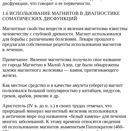
дисфункции, что говорит о ее первичности.
1.6 ИСПОЛЬЗОВАНИЕ МАГНИТОВ В ДИАГНОСТИКЕ
СОМАТИЧЕСКИХ ДИСФУНКЦИЙ
Магнитные свойства веществ и явления магнетизма известны
человечеству с глубокой древности. Магнит использовался
для борьбы с различными болезнями. Лекари прошлого
предлагали собственные рецепты использования магнитов
в лечении.
Примечание. Явление магнетизма получило свое название
от города Магнетии в Малой Азии, где были обнаружены
залежи магнитного железняка — камня, притягивающего
железо.
Как местное средство и в качестве амулета (оберега) магнит
пользовался большой популярностью у китайцев, индусов,
греков, арабов, римлян и др.
Аристотель (IV в. до н. э.) в своих трудах отмечал, что
природный минерал магнитный железняк использовался
в античном мире под названием «белый камень» для лечения
многих заболеваний. К этому времени относятся сведения
об использовании магнитов знаменитым Гиппократом (460–