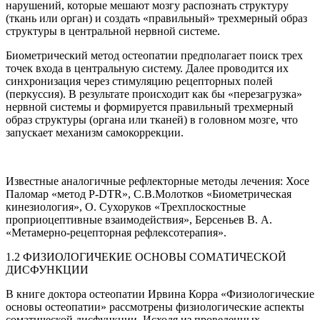
нарушений, которые мешают мозгу распознать структуру
(ткань или орган) и создать «правильный» трехмерный образ
структуры в центральной нервной системе.
Биометрический метод остеопатии предполагает поиск трех
точек входа в центральную систему. Далее проводится их
синхронизация через стимуляцию рецепторных полей
(перкуссия). В результате происходит как бы «перезагрузка»
нервной системы и формируется правильный трехмерный
образ структуры (органа или тканей) в головном мозге, что
запускает механизм самокоррекции.
Известные аналогичные рефлекторные методы лечения: Хосе
Паломар «метод P-DTR», С.В.Молотков «Биометрическая
кинезиология», О. Сухоруков «Трехплоскостные
проприоцептивные взаимодействия», Берсеньев В. А.
«Метамерно-рецепторная рефлексотерапия».
1.2 ФИЗИОЛОГИЧЕКИЕ ОСНОВЫ СОМАТИЧЕСКОЙ
ДИСФУНКЦИИ
В книге доктора остеопатии Ирвина Корра «Физиологические
основы остеопатии» рассмотрены физиологические аспекты
соматической дисфункции. Исходя из проведенных