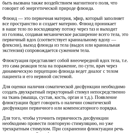
быть вызвана также воздействием магнитного поля, что
говорит об энергетической природе флюида.
Флюид
— это первичная материя, эфир, который заполняет
все пространство и создает материю. Флюид проникает
в наше тело по восходящему потоку через таз и выходит
из головы, создавая механическое расширение всего тела, это
первичный вдох (соответствует краниальному вдоху —
флексии), выход флюида из тела (выдох или краниальная
экстензия) сопровождается сужением тела.
Флюктуация представляет собой внеочередной вдох тела, т.е.
это сама реакция тела на поражение, по сути, врач через
динамическую перцепцию флюида ведет диалог с телом
пациента и его нервной системой.
Для оценки наличия соматической дисфункции необходимо
создать двухкратный перкуторный стимул непосредственно
на ткань (мышца, сустав, кость, орган и т.д.). Появление
флюктуации будет говорить о наличии соматической
дисфункции первичного или компенсаторного порядка.
Для того, чтобы уточнить первичность дисфункции
необходимо провести повторную стимуляцию, но уже
трехкратным стимулом. При сохранении флюктуации речь