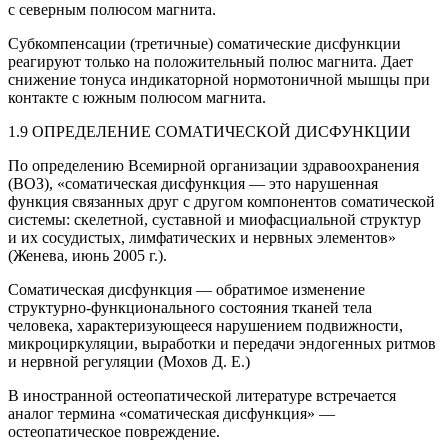
с северным полюсом магнита.
Субкомпенсации (третичные) соматические дисфункции
реагируют только на положительный полюс магнита. Дает
снижение тонуса индикаторной нормотоничной мышцы при
контакте с южным полюсом магнита.
1.9 ОПРЕДЕЛЕНИЕ СОМАТИЧЕСКОЙ ДИСФУНКЦИИ
По определению Всемирной организации здравоохранения
(ВОЗ),
«соматическая дисфункция — это нарушенная
функция связанных друг с другом компонентов соматической
системы: ске
летн
ой, суставной и миофасциальной структур
и их сосудистых, лимфатических и нервных элементов»
(Женева, июнь 2005 г.).
Соматическая дисфункция — обратимое изменение
структурно-функционального состояния тканей тела
человека, характеризующееся нарушением подвижности,
микроциркуляции, выработки и передачи эндогенных ритмов
и нервной регуляции
(Мохов Д. Е.)
В иностранной остеопатической литературе встречается
аналог термина «соматическая дисфункция» —
остеопатическое повреждение.