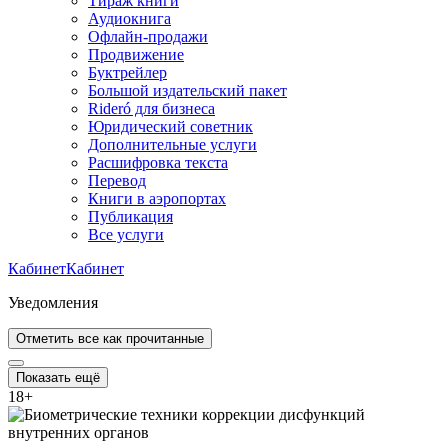
Тираж книги
Аудиокнига
Офлайн-продажи
Продвижение
Буктрейлер
Большой издательский пакет
Rideró для бизнеса
Юридический советник
Дополнительные услуги
Расшифровка текста
Перевод
Книги в аэропортах
Публикация
Все услуги
Кабинет
Кабинет
Уведомления
Отметить все как прочитанные
Показать ещё
18
+