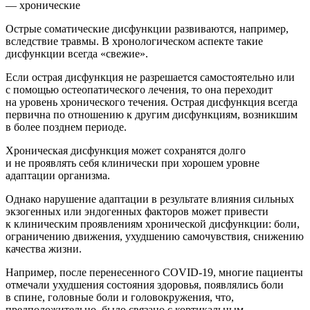
— хронические
Острые соматические дисфункции развиваются, например,
вследствие травмы. В хронологическом аспекте такие
дисфункции всегда «свежие».
Если острая дисфункция не разрешается самостоятельно или
с помощью остеопатического лечения, то она переходит
на уровень хронического течения. Острая дисфункция всегда
первична по отношению к другим дисфункциям, возникшим
в более позднем периоде.
Хроническая дисфункция может сохранятся долго
и не проявлять себя клинически при хорошем уровне
адаптации организма.
Однако нарушение адаптации в результате влияния сильных
экзогенных или эндогенных факторов может привести
к клиническим проявлениям хронической дисфункции: боли,
ограничению движения, ухудшению самочувствия, снижению
качества жизни.
Например, после перенесенного
COVID
-19, многие пациенты
отмечали ухудшения состояния здоровья, появлялись боли
в спине, головные боли и головокружения, что,
предположительно, было связано с кортикальным