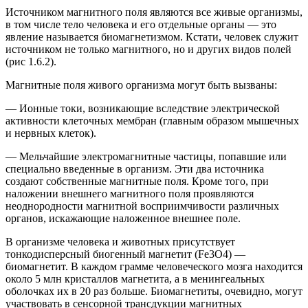
Источником магнитного поля являются все живые организмы,
в том числе тело человека и его отдельные органы — это
явление называется биомагнетизмом. Кстати, человек служит
источником не только магнитного, но и других видов полей
(рис 1.6.2).
Магнитные поля живого организма могут быть вызваны:
— Ионные токи, возникающие вследствие электрической
активности клеточных мембран (главным образом мышечных
и нервных клеток).
— Мельчайшие электромагнитные частицы, попавшие или
специально введенные в организм. Эти два источника
создают собственные магнитные поля. Кроме того, при
наложении внешнего магнитного поля проявляются
неоднородности магнитной восприимчивости различных
органов, искажающие наложенное внешнее поле.
В организме человека и животных присутствует
тонкодисперсный биогенный магнетит (Fe3O4) —
биомагнетит
. В каждом грамме человеческого мозга находится
около 5 млн кристаллов магнетита, а в менингеальных
оболочках их в 20 раз больше. Биомагнетиты, очевидно, могут
участвовать в сенсорной трансдукции магнитных