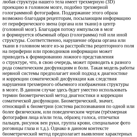
любая структура нашего тела имеет трехмерную (3D)
проекцию в головном мозге, подобно трехмерной
голограммной фотографии. Поддержание этого образа
возможно благодаря рецепторам, посылающим информацию
от периферического звена (органа или ткани) в центр
(головной мозг). Благодаря потоку импульсов в мозг
и формируется объемный образ (голограмма) той или иной
структуры. Соответственно, нарушение образа органа или
ткани в головном мозге из-за расстройства рецепторного поля
на периферии или проводников информации может
приводить к формированию ложного представления
о структуре, что, в свою очередь, может приводить к разного
рода соматическим дисфункциям и боли. Такая модель работы
нервной системы предполагает иной подход к диагностике
и коррекции соматической дисфункции как следствия
нарушения трехмерного объемного изображения структуры
в мозге. В данном случае здесь будет уместно использовать
термин биометрический метод диагностики и коррекции
соматической дисфункции. Биометрический, значит,
относящий к биометрии (система распознавания по одной или
более физическим, или поведенческим чертам (трёхмерная
фотография лица и/или тела, образец голоса, отпечатки
пальцев, рисунок вен руки, группа крови, специальное фото
роговицы глаза и т.д.). Однако в данном контексте
биометрический метод предполагает выявление характерных