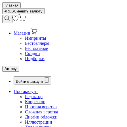
Главная
RUB
Сменить валюту
Магазин
Импринты
Бестселлеры
Бесплатные
Скидки
Подборки
Автору
Войти в аккаунт
Про-аккаунт
Редактор
Корректор
Простая верстка
Сложная верстка
Дизайн обложки
Иллюстрации