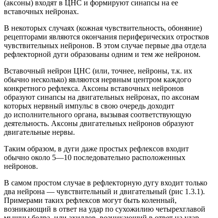
(аксоны) входят в ЦНС и формируют синапсы на ее
вставочных нейронах.
В некоторых случаях (кожная чувствительность, обоняние)
рецепторами являются окончания периферических отростков
чувствительных нейронов. В этом случае первые два отдела
рефлекторной дуги образованы одним и тем же нейроном.
Вставочный нейрон ЦНС (или, точнее, нейроны, т.к. их
обычно несколько) являются нервным центром каждого
конкретного рефлекса. Аксоны вставочных нейронов
образуют синапсы на двигательных нейронах, по аксонам
которых нервный импульс в свою очередь доходит
до исполнительного органа, вызывая соответствующую
деятельность. Аксоны двигательных нейронов образуют
двигательные нервы.
Таким образом, в дуги даже простых рефлексов входит
обычно около 5—10 последовательно расположенных
нейронов.
В самом простом случае в рефлекторную дугу входит только
два нейрона — чувствительный и двигательный (рис 1.3.1).
Примерами таких рефлексов могут быть коленный,
возникающий в ответ на удар по сухожилию четырехглавой
мышцы бедра, или ахиллов, возникающий в ответ на удар