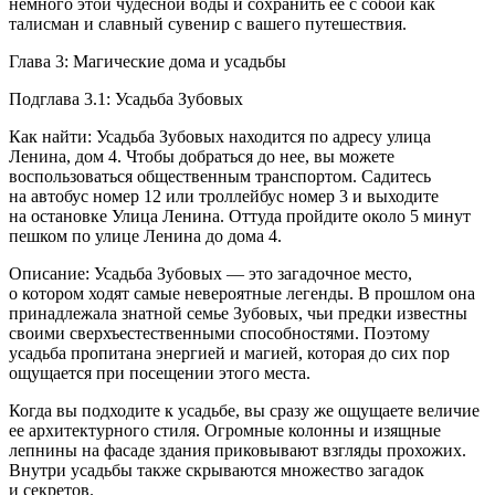
немного этой чудесной воды и сохранить ее с собой как
талисман и славный сувенир с вашего путешествия.
Глава 3: Магические дома и усадьбы
Подглава 3.1: Усадьба Зубовых
Как найти: Усадьба Зубовых находится по адресу улица
Ленина, дом 4. Чтобы добраться до нее, вы можете
воспользоваться общественным транспортом. Садитесь
на автобус номер 12 или троллейбус номер 3 и выходите
на остановке Улица Ленина. Оттуда пройдите около 5 минут
пешком по улице Ленина до дома 4.
Описание: Усадьба Зубовых — это загадочное место,
о котором ходят самые невероятные легенды. В прошлом она
принадлежала знатной семье Зубовых, чьи предки известны
своими сверхъестественными способностями. Поэтому
усадьба пропитана энергией и магией, которая до сих пор
ощущается при посещении этого места.
Когда вы подходите к усадьбе, вы сразу же ощущаете величие
ее архитектурного стиля. Огромные колонны и изящные
лепнины на фасаде здания приковывают взгляды прохожих.
Внутри усадьбы также скрываются множество загадок
и секретов.