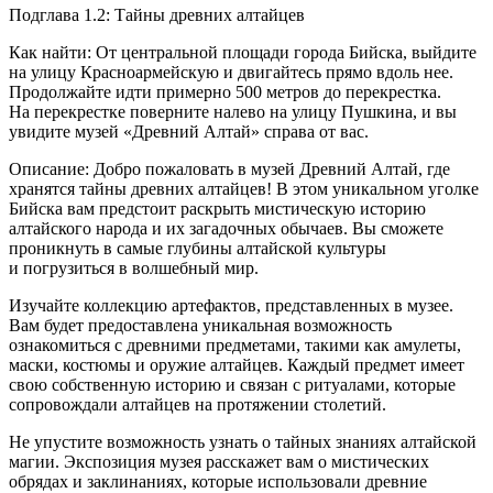
Подглава 1.2: Тайны древних алтайцев
Как найти: От центральной площади города Бийска, выйдите
на улицу Красноармейскую и двигайтесь прямо вдоль нее.
Продолжайте идти примерно 500 метров до перекрестка.
На перекрестке поверните налево на улицу Пушкина, и вы
увидите музей «Древний Алтай» справа от вас.
Описание: Добро пожаловать в музей Древний Алтай, где
хранятся тайны древних алтайцев! В этом уникальном уголке
Бийска вам предстоит раскрыть мистическую историю
алтайского народа и их загадочных обычаев. Вы сможете
проникнуть в самые глубины алтайской культуры
и погрузиться в волшебный мир.
Изучайте коллекцию артефактов, представленных в музее.
Вам будет предоставлена уникальная возможность
ознакомиться с древними предметами, такими как амулеты,
маски, костюмы и оружие алтайцев. Каждый предмет имеет
свою собственную историю и связан с ритуалами, которые
сопровождали алтайцев на протяжении столетий.
Не упустите возможность узнать о тайных знаниях алтайской
магии. Экспозиция музея расскажет вам о мистических
обрядах и заклинаниях, которые использовали древние