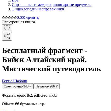
Все
Справочные и междисциплинарные предметы
Энциклопедии и справочники
0.0
0
Оценить
Электронная книга
Бесплатный фрагмент -
Бийск Алтайский край.
Мистический путеводитель
Борис Шабрин
Электронная
348
₽
Печатная
966
₽
Формат:
epub, fb2, pdfRead, mobi
Объем:
66
бумажных стр.