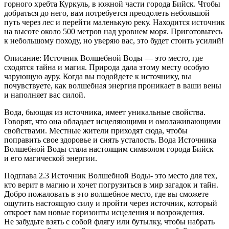
горного хребта Куркуль, в южной части города Бийск. Чтобы
добраться до него, вам потребуется преодолеть небольшой
путь через лес и перейти маленькую реку. Находится источник
на высоте около 500 метров над уровнем моря. Приготовьтесь
к небольшому походу, но уверяю вас, это будет стоить усилий!
Описание: Источник Волшебной Воды — это место, где
сходятся тайна и магия. Природа дала этому месту особую
чарующую ауру. Когда вы подойдете к источнику, вы
почувствуете, как волшебная энергия проникает в ваши
вены
и наполняет вас силой.
Вода, бьющая из источника, имеет уникальные свойства.
Говорят, что она обладает исцеляющими и омолаживающими
свойствами. Местные жители приходят сюда, чтобы
поправить свое здоровье и снять усталость. Вода Источника
Волшебной Воды стала настоящим символом города Бийск
и его магической энергии.
Подглава 2.3 Источник Волшебной Воды- это место для тех,
кто верит в магию и хочет погрузиться в мир загадок и тайн.
Добро пожаловать в это волшебное место, где вы сможете
ощутить настоящую силу и пройти через источник, который
откроет вам новые горизонты исцеления и возрождения.
Не забудьте взять с собой флягу или бутылку, чтобы набрать