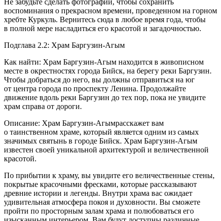
Не забудьте сделать фотографии, чтобы сохранить
воспоминания о прекрасном времени, проведенном на горном
хребте Куркуль. Вернитесь сюда в любое время года, чтобы
в полной мере насладиться его красотой и загадочностью.
Подглава 2.2: Храм Баргузин-Агым
Как найти: Храм Баргузин-Агым находится в живописном
месте в окрестностях города Бийск, на берегу реки Баргузин.
Чтобы добраться до него, вы должны отправиться на юг
от центра города по проспекту Ленина. Продолжайте
движение вдоль реки Баргузин до тех пор, пока не увидите
храм справа от дороги.
Описание: Храм Баргузин-Агымрасскажет вам
о таинственном храме, который является одним из самых
значимых святынь в городе Бийск. Храм Баргузин-Агым
известен своей уникальной архитектурой и величественной
красотой.
По прибытии к храму, вы увидите его величественные стены,
покрытые красочными фресками, которые рассказывают
древние истории и легенды. Внутри храма вас ожидает
удивительная атмосфера покоя и духовности. Вы сможете
пройти по просторным залам храма и полюбоваться его
изысканным интерьером. Вам будут доступны различные