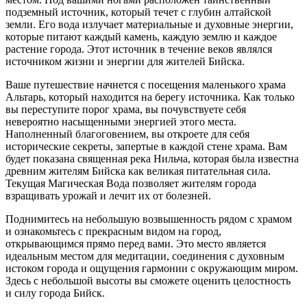
подземный источник, который течет с глубин алтайской
земли. Его вода излучает материальные и духовные энергии,
которые питают каждый камень, каждую землю и каждое
растение города. Этот источник в течение веков являлся
источником жизни и энергии для жителей Бийска.
Ваше путешествие начнется с посещения маленького храма
Альтарь, который находится на берегу источника. Как только
вы переступите порог храма, вы почувствуете себя
невероятно насыщенными энергией этого места.
Наполненный благоговением, вы откроете для себя
исторические секреты, запертые в каждой стене храма. Вам
будет показана священная река Нильча, которая была известна
древним жителям Бийска как великая питательная сила.
Текущая Магическая Вода позволяет жителям города
взращивать урожай и лечит их от болезней.
Поднимитесь на небольшую возвышенность рядом с храмом
и ознакомьтесь с прекрасным видом на город,
открывающимся прямо перед вами. Это место является
идеальным местом для медитации, соединения с духовным
истоком города и ощущения гармонии с окружающим миром.
Здесь с небольшой высоты вы сможете оценить целостность
и силу города Бийск.