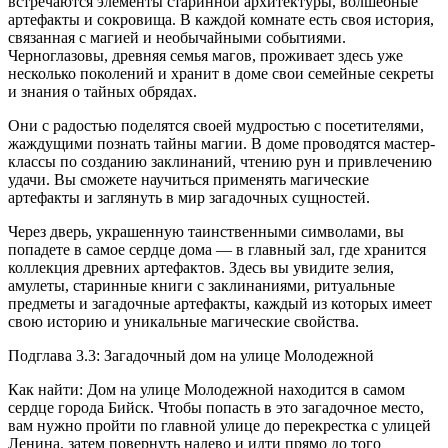
встречаются элементы старинной архитектуры, волшебные
артефакты и сокровища. В каждой комнате есть своя история,
связанная с магией и необычайными событиями.
Черноглазовы, древняя семья магов, проживает здесь уже
несколько поколений и хранит в доме свои семейные секреты
и знания о тайных обрядах.
Они с радостью поделятся своей мудростью с посетителями,
жаждущими познать тайны магии. В доме проводятся мастер-
классы по созданию заклинаний, чтению рун и привлечению
удачи. Вы сможете научиться применять магические
артефакты и заглянуть в мир загадочных сущностей.
Через дверь, украшенную таинственными символами, вы
попадете в самое сердце дома — в главный зал, где хранится
коллекция древних артефактов. Здесь вы увидите зелия,
амулеты, старинные книги с заклинаниями, ритуальные
предметы и загадочные артефакты, каждый из которых имеет
свою историю и уникальные магические свойства.
Подглава 3.3: Загадочный дом на улице Молодежной
Как найти: Дом на улице Молодежной находится в самом
сердце города Бийск. Чтобы попасть в это загадочное место,
вам нужно пройти по главной улице до перекрестка с улицей
Ленина, затем повернуть налево и идти прямо до того