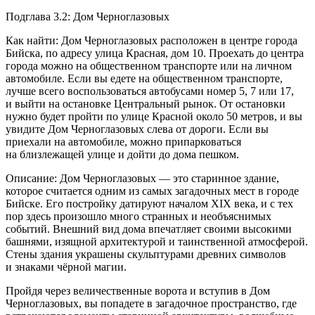
Подглава 3.2: Дом Черноглазовых
Как найти: Дом Черноглазовых расположен в центре города
Бийска, по адресу улица Красная, дом 10. Проехать до центра
города можно на общественном транспорте или на личном
автомобиле. Если вы едете на общественном транспорте,
лучше всего воспользоваться автобусами номер 5, 7 или 17,
и выйти на остановке Центральный рынок. От остановки
нужно будет пройти по улице Красной около 50 метров, и вы
увидите Дом Черноглазовых слева от дороги. Если вы
приехали на автомобиле, можно припарковаться
на близлежащей улице и дойти до дома пешком.
Описание: Дом Черноглазовых — это старинное здание,
которое считается одним из самых загадочных мест в городе
Бийске. Его постройку датируют началом XIX века, и с тех
пор здесь произошло много странных и необъяснимых
событий. Внешний вид дома впечатляет своими высокими
башнями, изящной архитектурой и таинственной атмосферой.
Стены здания украшены скульптурами древних символов
и знаками чёрной магии.
Пройдя через величественные ворота и вступив в Дом
Черноглазовых, вы попадете в загадочное пространство, где