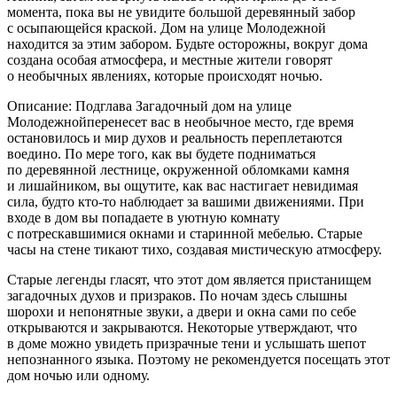
момента, пока вы не увидите большой деревянный забор
с осыпающейся краской. Дом на улице Молодежной
находится за этим забором. Будьте осторожны, вокруг дома
создана особая атмосфера, и местные жители говорят
о необычных явлениях, которые происходят ночью.
Описание: Подглава Загадочный дом на улице
Молодежнойперенесет вас в необычное место, где время
остановилось и мир духов и реальность переплетаются
воедино. По мере того, как вы будете подниматься
по деревянной лестнице, окруженной обломками камня
и лишайником, вы ощутите, как вас настигает невидимая
сила, будто кто-то наблюдает за вашими движениями. При
входе в дом вы попадаете в уютную комнату
с потрескавшимися окнами и старинной мебелью. Старые
часы на стене тикают тихо, создавая мистическую атмосферу.
Старые легенды гласят, что этот дом является пристанищем
загадочных духов и призраков. По ночам здесь слышны
шорохи и непонятные звуки, а двери и окна сами по себе
открываются и закрываются. Некоторые утверждают, что
в доме можно увидеть призрачные тени и услышать шепот
непознанного языка. Поэтому не рекомендуется посещать этот
дом ночью или одному.