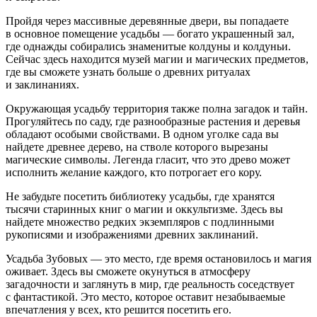
Пройдя через массивные деревянные двери, вы попадаете
в основное помещение усадьбы — богато украшенный зал,
где однажды собирались знаменитые колдуны и колдуньи.
Сейчас здесь находится музей магии и магических предметов,
где вы сможете узнать больше о древних ритуалах
и заклинаниях.
Окружающая усадьбу территория также полна загадок и тайн.
Прогуляйтесь по саду, где разнообразные растения и деревья
обладают особыми свойствами. В одном уголке сада вы
найдете древнее дерево, на стволе которого вырезаны
магические символы. Легенда гласит, что это древо может
исполнить желание каждого, кто потрогает его кору.
Не забудьте посетить библиотеку усадьбы, где хранятся
тысячи старинных книг о магии и оккультизме. Здесь вы
найдете множество редких экземпляров с подлинными
рукописями и изображениями древних заклинаний.
Усадьба Зубовых — это место, где время остановилось и магия
оживает. Здесь вы сможете окунуться в атмосферу
загадочности и заглянуть в мир, где реальность соседствует
с фантастикой. Это место, которое оставит незабываемые
впечатления у всех, кто решится посетить его.