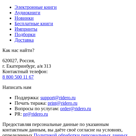
Электронные книги
Аудиокниги
Новинки
Бесплатные книги
Импринты
Подборки
Доставка
Как нас найти?
620027
,
Россия
,
г. Екатеринбург, а/я 313
Контактный телефон
:
8 800 500 11 67
Написать нам
Поддержка
:
support@ridero.ru
Печать тиража
:
print@ridero.ru
Вопросы по услугам
:
order@ridero.ru
PR
:
pr@ridero.ru
Предоставляя персональные данные по указанным
контактным данным, вы даёте своё согласие на условиях,
определенных
Политикой обработки персональных данных