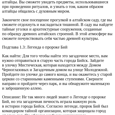
алтайцы. Вы сможете увидеть предметы, использовавшиеся
при проведении ритуалов, и узнать о том, каким образом
алтайцы общались с духовным миром.
Закончите свое посещение прогулкой в алтайском саду, где вы
сможете отдохнуть и насладиться тишиной. В саду вы найдете
тайные уголки и архитектурные сооружения, созданные
по образцу древних алтайских строений. В этой атмосфере вы
сможете почувствовать себя частью древней культуры.
Подглава 1.3: Легенда о пророке Бий
Как найти: Для того чтобы найти это загадочное место, вам
нужно отправиться в старую часть города Бийск. Зайдите
в улочку Мистическая, которая находится между Домом
Черноглазовых и Загадочным домом на улице Молодежной.
Пройдите по улочке до самого конца, и вы окажетесь у старой
церкви со старинными каменными ступенями. Сверните
направо и пройдите через парк, и вы обнаружите маленькую
и заброшенную аллею.
Описание: Не так много людей знают о Легенде о пророке
Бий, но эта загадочная личность играла важную роль
в истории города Бийск. Согласно легенде, пророк Бий был
командиром тайной организации, которая защищала город