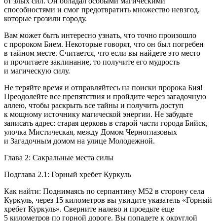
от злых сил. Он обладал особыми магическими
способностями и смог предотвратить множество невзгод,
которые грозили городу.
Вам может быть интересно узнать, что точно произошло
с пророком Бием. Некоторые говорят, что он был погребен
в тайном месте. Считается, что если вы найдете это место
и прочитаете заклинание, то получите его мудрость
и магическую силу.
Не теряйте время и отправляйтесь на поиски пророка Бия!
Преодолейте все препятствия и пройдите через загадочную
аллею, чтобы раскрыть все тайны и получить доступ
к мощному источнику магической энергии. Не забудьте
записать адрес: старая церковь в старой части города Бийск,
улочка Мистическая, между Домом Черноглазовых
и Загадочным домом на улице Молодежной.
Глава 2: Сакральные места силы
Подглава 2.1: Горный хр
ебет
Куркуль
Как найти: Поднимаясь по серпантину М52 в сторону села
Куркуль, через 15 километров вы увидите указатель «Горный
хр
ебет
Куркуль». Сверните налево и проедьте еще
5 километров по горной дороге. Вы попадете к округлой