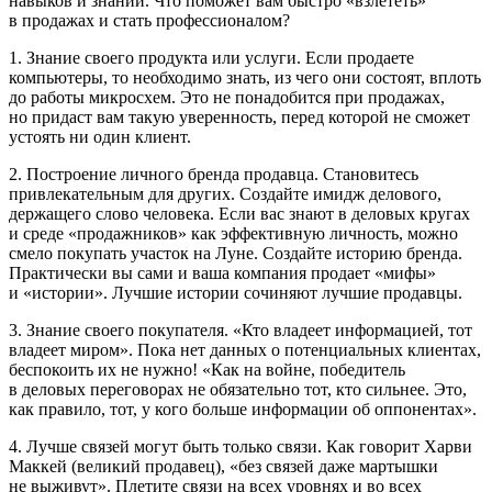
навыков и знаний. Что поможет вам быстро «взлететь»
в продажах и стать профессионалом?
1. Знание своего продукта или услуги. Если продаете
компьютеры, то необходимо знать, из чего они состоят, вплоть
до работы микросхем. Это не понадобится при продажах,
но придаст вам такую уверенность, перед которой не сможет
устоять ни один клиент.
2. Построение личного бренда продавца. Становитесь
привлекательным для других. Создайте имидж делового,
держащего слово человека. Если вас знают в деловых кругах
и среде «продажников» как эффективную личность, можно
смело покупать участок на Луне. Создайте историю бренда.
Практически вы сами и ваша компания продает «мифы»
и «истории». Лучшие истории сочиняют лучшие продавцы.
3. Знание своего покупателя. «Кто владеет информацией, тот
владеет миром». Пока нет данных о потенциальных клиентах,
беспокоить их не нужно! «Как на войне, победитель
в деловых переговорах не обязательно тот, кто сильнее. Это,
как правило, тот, у кого больше информации об оппонентах».
4. Лучше связей могут быть только связи. Как говорит Харви
Маккей (великий продавец), «без связей даже мартышки
не выживут». Плетите связи на всех уровнях и во всех