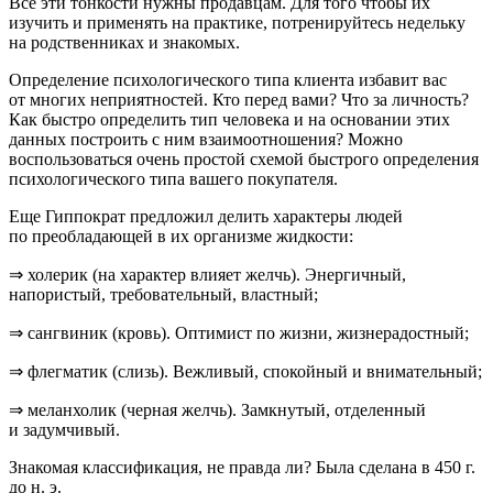
Все эти тонкости нужны продавцам. Для того чтобы их
изучить и применять на практике, потренируйтесь недельку
на родственниках и знакомых.
Определение психологического типа клиента
избавит вас
от многих неприятностей. Кто перед вами? Что за личность?
Как быстро определить тип человека и на основании этих
данных построить с ним взаимоотношения? Можно
воспользоваться очень простой схемой быстрого определения
психологического типа вашего покупателя.
Еще Гиппократ предложил делить характеры людей
по преобладающей в их организме жидкости:
⇒ холерик (на характер влияет желчь). Энергичный,
напористый, требовательный, властный;
⇒ сангвиник (кровь). Оптимист по жизни, жизнерадостный;
⇒ флегматик (слизь). Вежливый, спокойный и внимательный;
⇒ меланхолик (черная желчь). Замкнутый, отделенный
и задумчивый.
Знакомая классификация, не правда ли? Была сделана в 450 г.
до н. э.