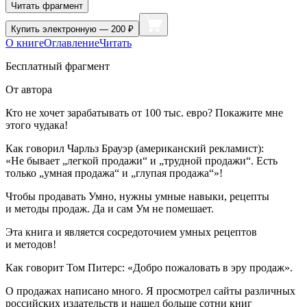
Читать фрагмент
Купить
электронную — 200 ₽
О книге
Оглавление
Читать
Бесплатный фрагмент
От автора
Кто не хочет зарабатывать от 100 тыс. евро? Покажите мне
этого чудака!
Как говорил Чарльз Брауэр (
америк
анский рекламист):
«Не бывает „легкой продажи“ и „трудной продажи“. Есть
только „умная продажа“ и „глупая продажа“»!
Чтобы продавать Умно, нужны умные навыки, рецепты
и методы продаж. Да и сам Ум не помешает.
Эта книга и является сосредоточием умных рецептов
и методов!
Как говорит Том Питерс: «Добро пожаловать в эру продаж».
О продажах написано много. Я просмотрел сайты различных
росси
йских издательств и нашел больше сотни книг