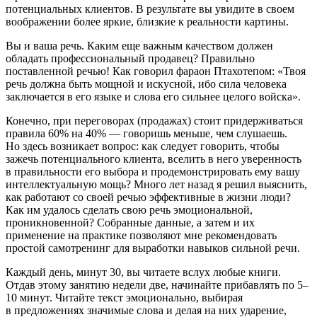
потенциальных клиентов. В результате вы увидите в своем
воображении более яркие, близкие к реальности картины.
Вы и ваша речь
. Каким еще важным качеством должен
обладать профессиональный продавец? Правильно
поставленной речью! Как говорил фараон Птахотепом: «Твоя
речь должна быть мощной и искусной, ибо сила человека
заключается в его языке и слова его сильнее целого войска».
Конечно, при переговорах (продажах) стоит придерживаться
правила 60% на 40% — говоришь меньше, чем слушаешь.
Но здесь возникает вопрос: как следует говорить, чтобы
зажечь потенциального клиента, вселить в него уверенность
в правильности его выбора и продемонстрировать ему вашу
интеллектуальную мощь? Много лет назад я решил выяснить,
как работают со своей речью эффективные в жизни люди?
Как им удалось сделать свою речь эмоциональной,
проникновенной? Собранные данные, а затем и их
применение на практике позволяют мне рекомендовать
простой самотренинг для выработки навыков сильной речи.
Каждый день, минут 30, вы читаете вслух любые книги.
Отдав этому занятию недели две, начинайте прибавлять по 5–
10 минут. Читайте текст эмоционально, выбирая
в предложениях значимые слова и делая на них ударение,