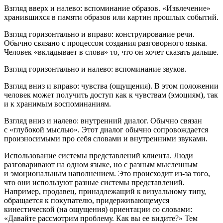
Взгляд вверх и налево
: вспоминание образов. «Извлечение»
хранившихся в памяти образов или картин прошлых событий.
Взгляд горизонтально и вправо
: конструирование речи.
Обычно связано с процессом создания разговорного языка.
Человек «вкладывает в слова» то, что он хочет сказать дальше.
Взгляд горизонтально и налево
: вспоминание звуков.
Взгляд вниз и вправо
: чувства (ощущения). В этом положении
человек может получить доступ как к чувствам (эмоциям), так
и к хранимым воспоминаниям.
Взгляд вниз и налево
: внутренний диалог. Обычно связан
с «глубокой мыслью». Этот диалог обычно сопровождается
произносимыми про себя словами и внутренними звуками.
Использование системы представлений клиента
. Люди
разговаривают на одном языке, но с разным мысленным
и эмоциональным наполнением. Это происходит из-за того,
что они используют разные системы представлений.
Например, продавец, принадлежащий к
визуальному типу
,
обращается к покупателю, придерживающемуся
кинестической
(на ощущения) ориентации со словами:
«Давайте рассмотрим проблему. Как вы ее видите?» Тем