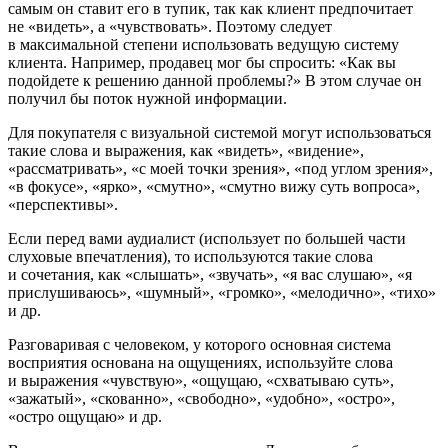
самым он ставит его в тупик, так как клиент предпочитает
не «видеть», а «чувствовать». Поэтому следует
в максимальной степени использовать ведущую систему
клиента. Например, продавец мог бы спросить: «Как вы
подойдете к решению данной проблемы?» В этом случае он
получил бы поток нужной информации.
Для покупателя с
визуальной
системой могут использоваться
такие слова и выражения, как «видеть», «видение»,
«рассматривать», «с моей точки зрения», «под углом зрения»,
«в фокусе», «ярко», «смутно», «смутно вижу суть вопроса»,
«перспективы».
Если перед вами
аудиалист
(использует по большей части
слуховые впечатления), то используются такие слова
и сочетания, как «слышать», «звучать», «я вас слушаю», «я
прислушиваюсь», «шумный», «громко», «мелодично», «тихо»
и др.
Разговаривая с человеком, у которого основная система
восприятия основана на
ощущениях
, используйте слова
и выражения «чувствую», «ощущаю, «схватываю суть»,
«зажатый», «скованно», «свободно», «удобно», «остро»,
«остро ощущаю» и др.