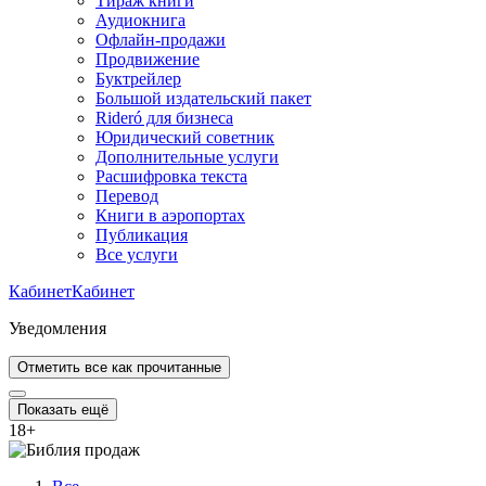
Тираж книги
Аудиокнига
Офлайн-продажи
Продвижение
Буктрейлер
Большой издательский пакет
Rideró для бизнеса
Юридический советник
Дополнительные услуги
Расшифровка текста
Перевод
Книги в аэропортах
Публикация
Все услуги
Кабинет
Кабинет
Уведомления
Отметить все как прочитанные
Показать ещё
18
+