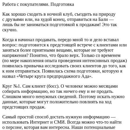
Работа с покупателями. Подготовка
Как хорошо сходить в ночной клуб, съездить на природу
с друзьями или, на худой конец, отправиться на Бали —
лишь бы не заниматься подготовкой к продажам! Это так
скучно.
Когда я начинал продавать, передо мной то и дело вставал
вопрос: подготовится к предстоящей встрече с клиентами или
заняться более приятными вещами, которые не требуют
напряжения? Понятно, что брало верх. Только со временем
(по мере накопления опыта проведения интенсивных продаж)
появилась привычка исследовать своих клиентов до того, как
к ним отправиться. Появилась схема подготовки, которую я
назвал
«Четыре круга предпродажного Ада»
.
Круг №1. Сам клиент (босс).
О человеке можно месяцами
собирать информацию, но так ничего ему и не продать.
Слишком много ненужных сведений. Поэтому искать нужно
данные, которые могут положительно повлиять на ход
предстоящих продаж.
Самый простой способ достать нужную информацию —
использовать Интернет и СМИ. Всегда можно что-то найти
о персоне, которая вам интересна. Наши потенциальные