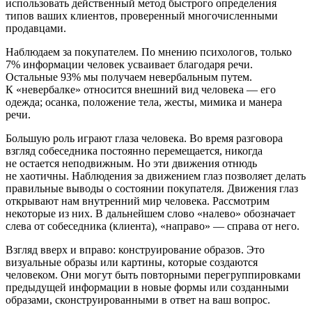
использовать действенный метод быстрого определения
типов ваших клиентов, проверенный многочисленными
продавцами.
Наблюдаем за покупателем
. По мнению психологов, только
7% информации человек усваивает благодаря речи.
Остальные 93% мы получаем невербальным путем.
К «невербалке» относится внешний вид человека — его
одежда; осанка, положение тела, жесты, мимика и манера
речи.
Большую роль играют глаза человека. Во время разговора
взгляд собеседника постоянно перемещается, никогда
не остается неподвижным. Но эти движения отнюдь
не хаотичны. Наблюдения за движением глаз позволяет делать
правильные выводы о состоянии покупателя. Движения глаз
открывают нам внутренний мир человека. Рассмотрим
некоторые из них. В дальнейшем слово «налево» обозначает
слева от собеседника (клиента), «направо» — справа от него.
Взгляд вверх и вправо
: конструирование образов. Это
визуальные образы или картины, которые создаются
человеком. Они могут быть повторными перегруппировками
предыдущей информации в новые формы или созданными
образами, сконструированными в ответ на ваш вопрос.