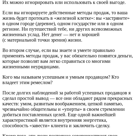
Их можно игнорировать или использовать к своей выгоде.
Если вы игнорируете действенные методы продаж, то ваша
жизнь будет протекать в «железной клетке»: вы «застрянете»
в одном городе (деревне), одном государстве или в одном
регионе. Ни путешествий тебе, ни других всевозможных
жизненных услад. Нет денег — нет и хорошей
(с материальной точки зрения) жизни.
Во втором случае, если вы знаете и умеете правильно
применять методы продаж, у вас обязательно появятся деньги,
которые позволят вам легко справиться со многими
жизненными неурядицами.
Кого мы называем
успешным и умным продавцом
? Кто
владеет этим ремеслом?
После долгих наблюдений за работой успешных продавцов я
сделал простой вывод —
все они обладают рядом прекрасных
качеств
: умом, развитым воображением, цепкой памятью,
чрезвычайно общительны и «уперты» в своем стремлении
добиться поставленных целей. Еще одной важнейшей
характеристикой является внутренняя энергетика,
способность «завести» клиента и заключить сделку.
Кроме того, эти люди постоянно совершенствуют свои