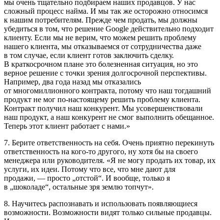
мы очень тщательно подбираем наших продавцов. У нас
сложный процесс найма. И мы так же осторожно относимся
к нашим потребителям. Прежде чем продать, мы должны
убедиться в том, что решение Google действительно подходит
клиенту. Если мы не верим, что можем решить проблему
нашего клиента, мы отказываемся от сотрудничества даже
в том случае, если клиент готов заключить сделку.
В краткосрочном плане это болезненная ситуация, но это
верное решение с точки зрения долгосрочной перспективы.
Например, два года назад мы отказались
от многомиллионного контракта, потому что наш тогдашний
продукт не мог по-настоящему решить проблему клиента.
Контракт получил наш конкурент. Мы усовершенствовали
наш продукт, а наш конкурент не смог выполнить обещанное.
Теперь этот клиент работает с нами.»
7. Берите ответственность на себя. Очень приятно перекинуть
ответственность на кого-то другого, ну хотя бы на своего
менеджера или руководителя. «Я не могу продать их товар, их
услуги, их идеи. Потому что все, что мне дают для
продажи, — просто „отстой“. И вообще, только я
в „шоколаде“, остальные зря землю топчут».
8. Научитесь распознавать и использовать появляющиеся
возможности. Возможности видят только сильные продавцы.