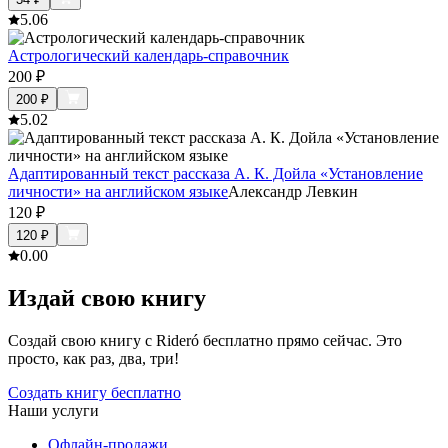
5.0
6
Астрологический календарь-справочник
200
₽
200
₽
5.0
2
Адаптированный текст рассказа А. К. Дойла «Установление
личности» на английском языке
Александр Левкин
120
₽
120
₽
0.0
0
Издай свою книгу
Создай свою книгу с Rideró бесплатно прямо сейчас. Это
просто, как раз, два, три!
Создать книгу бесплатно
Наши услуги
Офлайн-продажи