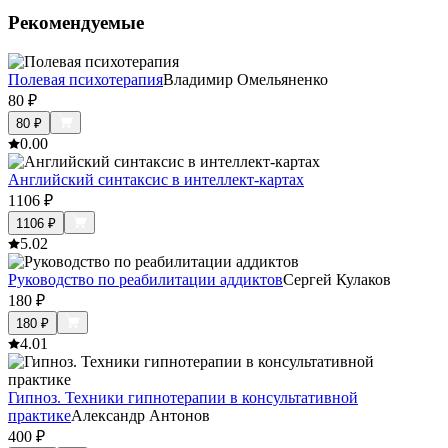
Рекомендуемые
Полевая психотерапия
Владимир Омельяненко
80
₽
80
₽
0.0
0
Английский синтаксис в интеллект-картах
1106
₽
1106
₽
5.0
2
Руководство по реабилитации аддиктов
Сергей Кулаков
180
₽
180
₽
4.0
1
Гипноз. Техники гипнотерапии в консультативной
практике
Александр Антонов
400
₽