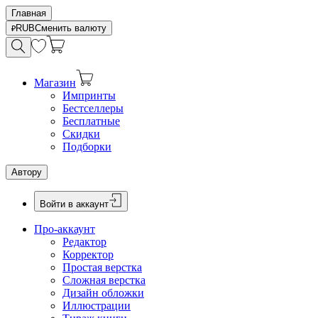
Главная
RUB
Сменить валюту
Магазин
Импринты
Бестселлеры
Бесплатные
Скидки
Подборки
Автору
Войти в аккаунт
Про-аккаунт
Редактор
Корректор
Простая верстка
Сложная верстка
Дизайн обложки
Иллюстрации