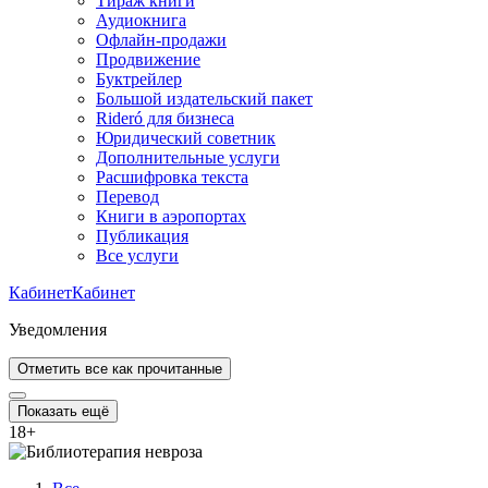
Тираж книги
Аудиокнига
Офлайн-продажи
Продвижение
Буктрейлер
Большой издательский пакет
Rideró для бизнеса
Юридический советник
Дополнительные услуги
Расшифровка текста
Перевод
Книги в аэропортах
Публикация
Все услуги
Кабинет
Кабинет
Уведомления
Отметить все как прочитанные
Показать ещё
18
+