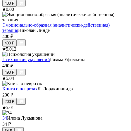
400
₽
0.0
0
Эмоционально-образная (аналитически-действенная)
терапия
Николай Линде
400
₽
400
₽
5.0
12
Психология украшений
Римма Ефимкина
490
₽
490
₽
5.0
4
Книга о неврозах
Л. Лордкипанидзе
200
₽
200
₽
5.0
1
34
Илона Лукьянова
34
₽
34
₽