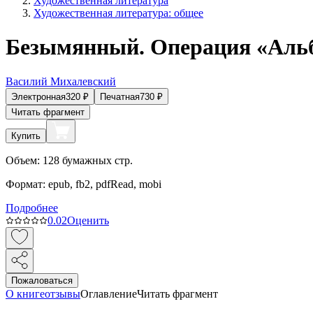
Художественная литература
Художественная литература: общее
Безымянный. Операция «Аль
Василий Михалевский
Электронная
320
₽
Печатная
730
₽
Читать фрагмент
Купить
Объем:
128
бумажных стр.
Формат:
epub, fb2, pdfRead, mobi
Подробнее
0.0
2
Оценить
Пожаловаться
О книге
отзывы
Оглавление
Читать фрагмент