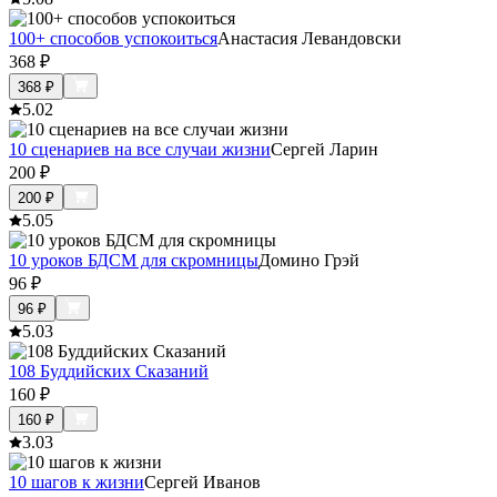
100+ способов успокоиться
Анастасия Левандовски
368
₽
368
₽
5.0
2
10 сценариев на все случаи жизни
Сергей Ларин
200
₽
200
₽
5.0
5
10 уроков БДСМ для скромницы
Домино Грэй
96
₽
96
₽
5.0
3
108 Буддийских Сказаний
160
₽
160
₽
3.0
3
10 шагов к жизни
Сергей Иванов