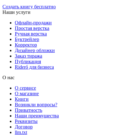
Создать книгу бесплатно
Наши услуги
Офлайн-продажи
Простая верстка
Ручная верстка
Буктрейлер
Корректор
Дизайнер обложки
Заказ тиража
Публикация
Rideró для бизнеса
О нас
О сервисе
О магазине
Книги
Возникли вопросы?
Приватность
Наши преимущества
Реквизиты
Договор
llm.txt