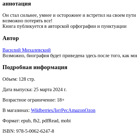
аннотация
Он стал сильнее, умнее и осторожнее и встретил на своем пути 
возможно потерять все!
Книга публикуется в авторской орфографии и пунктуации
Автор
Василий Михалевский
Возможно, биография будет приведена здесь после того, как м
Подробная информация
Объем:
128
стр.
Дата выпуска:
25 марта 2024 г.
Возрастное ограничение:
18
+
В магазинах:
Wildberries
ЛитРес
Amazon
Ozon
Формат:
epub, fb2, pdfRead, mobi
ISBN:
978-5-0062-6247-8