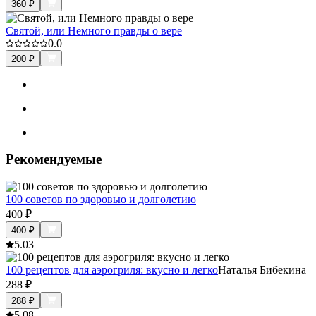
360
₽
Святой, или Немного правды о вере
0.0
200
₽
Рекомендуемые
100 советов по здоровью и долголетию
400
₽
400
₽
5.0
3
100 рецептов для аэрогриля: вкусно и легко
Наталья Бибекина
288
₽
288
₽
5.0
8