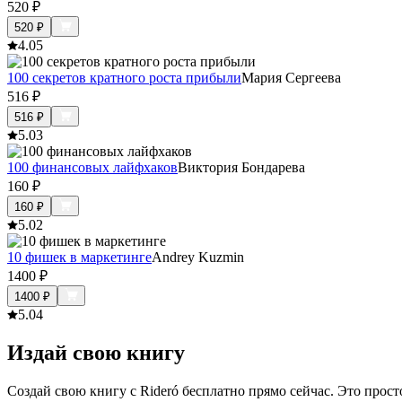
520
₽
520
₽
4.0
5
100 секретов кратного роста прибыли
Мария Сергеева
516
₽
516
₽
5.0
3
100 финансовых лайфхаков
Виктория Бондарева
160
₽
160
₽
5.0
2
10 фишек в маркетинге
Andrey Kuzmin
1400
₽
1400
₽
5.0
4
Издай свою книгу
Создай свою книгу с Rideró бесплатно прямо сейчас. Это просто,