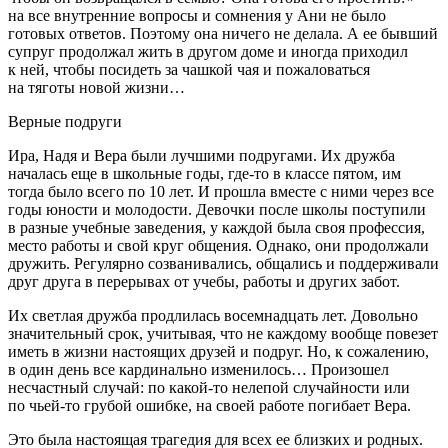
на все внутренние вопросы и сомнения у Ани не было
готовых ответов. Поэтому она ничего не делала. А ее бывший
супруг продолжал жить в другом доме и иногда приходил
к ней, чтобы посидеть за чашкой чая и пожаловаться
на тяготы новой жизни…
Верные подруги
Ира, Надя и Вера были лучшими подругами. Их дружба
началась еще в школьные годы, где-то в классе пятом, им
тогда было всего по 10 лет. И прошла вместе с ними через все
годы юности и молодости. Девочки после школы поступили
в разные учебные заведения, у каждой была своя профессия,
место работы и свой круг общения. Однако, они продолжали
дружить. Регулярно созванивались, общались и поддерживали
друг друга в перерывах от учебы, работы и других забот.
Их светлая дружба продлилась восемнадцать лет. Довольно
значительный срок, учитывая, что не каждому вообще повезет
иметь в жизни настоящих друзей и подруг. Но, к сожалению,
в один день все кардинально изменилось… Произошел
несчастный случай: по какой-то нелепой случайности или
по чьей-то грубой ошибке, на своей работе погибает Вера.
Это была настоящая трагедия для всех ее близких и родных.