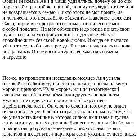
Общие знакомые Ани и Саши удивлялись, почему он до сих
пор с этой странной женщиной, почему не уходит от нее или
не возвращается в семью. Никто этого не мог понять, да
и логически это нельзя было объяснить. Наверное, даже сам
Саша, порой все прекрасно понимал, но ничего не мог
с собой поделать. Не мог объяснить и до конца понять свои
чувства и сильную привязанность к девушке. Не мог
спокойно жить без своей новой любви. Иногда он пытался
уйти от нее, но больше трех дней не мог выдержать и снова
возвращался. Он смиренно терпел ее хамство, измены
и агрессию.
Позже, по прошествии нескольких месяцев Аня узнала
от какой-то бабки-ведуньи, что эта девица навела на мужа
морок и приворот. Из-за морока, или психологической
слепоты, как ей потом объяснили другие специалисты,
мужчина не видел, что происходило вокруг него
в действительности. Он словно ослеп и поэтому не видел
очевидных вещей. Слепота отразилась не только на том, что
он ушел жить женщине, которая сильно выпивала и гуляла
с другими мужчинами, но и на бизнесе мужчины. Он больше
и чаще стал допускать серьезные ошибки. Начал терять
клиентов и их деньги, а партнеры сами уходили от него, видя,