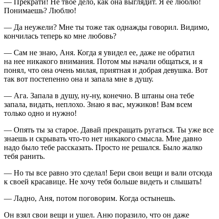
— Прекрати! Не твое дело, как она выглядит. Я ее люблю!
Понимаешь? Люблю!
— Да неужели? Мне ты тоже так однажды говорил. Видимо,
кончилась теперь ко мне любовь?
— Сам не знаю, Аня. Когда я увидел ее, даже не обратил
на нее никакого внимания. Потом мы начали общаться, и я
понял, что она очень милая, приятная и добрая девушка. Вот
так вот постепенно она и запала мне в душу.
— Ага. Запала в душу, ну-ну, конечно. В штаны она тебе
запала, видать, неплохо. Знаю я вас, мужиков! Вам всем
только одно и нужно!
— Опять ты за старое. Давай прекращать ругаться. Ты уже все
знаешь и скрывать что-то нет никакого смысла. Мне давно
надо было тебе рассказать. Просто не решался. Было жалко
тебя ранить.
— Но ты все равно это сделал! Бери свои вещи и вали отсюда
к своей красавице. Не хочу тебя больше видеть и слышать!
— Ладно, Аня, потом поговорим. Когда остынешь.
Он взял свои вещи и ушел. Аню поразило, что он даже