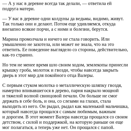
— А у нас в деревне всегда так делали, — ответила ей
подруга матери.
— У вас в деревне одни колдуны да ведьмы, видимо, живут.
Так только они и делают. Потом еще удивляемся, откуда
внезапно всякие порчи, а с ними и болезни, берутся.
Марина промолчала и ничего не стала говорить. Или
умышленно не захотела, или может не знала, что на это
ответить. Ее поведение выглядело со стороны, действительно,
как-то странно.
Но тем не менее время шло своим ходом, землекопы принесли
крышку гроба, молоток и гвозди, чтобы навсегда закрыть
дверь в этот мир для покойного отца Валеры.
С первым стуком молотка о металлическую шляпку гвоздя,
намертво впивавшегося в дерево, парня накрыло мощной
и тяжелой волной свинцовой печали. Он больше не смог
держать в себе боль, и она, со слезами на глазах, стала
выходить из него. Он рыдал, рыдал как маленький мальчишка,
который навсегда прощался с самым любимым, важным
и дорогим. В этот момент Валера навсегда прощался со своим
детством, с силой и поддержкой, на которую раньше он еще
мог полагаться, а теперь уже нет. Он прощался с папой.