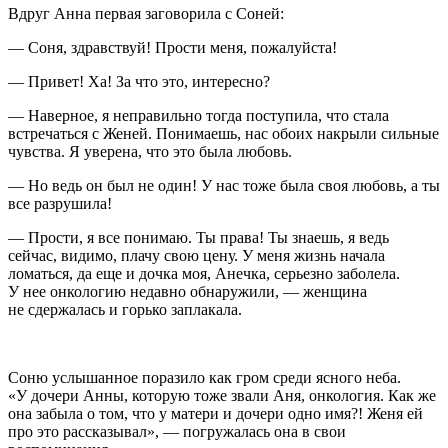
Вдруг Анна первая заговорила с Соней:
— Соня, здравствуй! Прости меня, пожалуйста!
— Привет! Ха! За что это, интересно?
— Наверное, я неправильно тогда поступила, что стала
встречаться с Женей. Понимаешь, нас обоих накрыли сильные
чувства. Я уверена, что это была любовь.
— Но ведь он был не один! У нас тоже была своя любовь, а ты
все разрушила!
— Прости, я все понимаю. Ты права! Ты знаешь, я ведь
сейчас, видимо, плачу свою цену. У меня жизнь начала
ломаться, да еще и дочка моя, Анечка, серьезно заболела.
У нее онкологию недавно обнаружили, — женщина
не сдержалась и горько заплакала.
Соню услышанное поразило как гром среди ясного неба.
«У дочери Анны, которую тоже звали Аня, онкология. Как же
она забыла о том, что у матери и дочери одно имя?! Женя ей
про это рассказывал», — погружалась она в свои