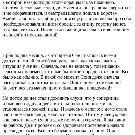
к которой незадолго до этого обращалась за помощью.
Постояв несколько секунд в смятении, она решила сдержаться
и не оборачиваться, и быстрым шагом пошла к воротам.
Выйдя за ворота кладбища, Соня еще раз произнесла про себя
необходимое заклинание и бросила за спину горстку монет.
Это был ее откуп. После этого женщина села в свою машину
и спокойно поехала домой.
Прошло два месяца. За это время Соня пыталась всеми
доступными ей способами разузнать, как складывается
ситуация у Анны. Сначала, она не видела у той никаких
серьезных перемен, которые бы могли порадовать Соню. Все
было как обычно. В какой-то момент Соня даже сначала
расстроилась, а потом злилась. «Опять ничего не вышло!
Значит, вся эта магия просто фальшивка и выдумка!»
Но потом до нее стали доходить слухи, что у соперницы
и бывшей подруги действительно постепенно жизнь
становилась похожей на ад. Началось с малого: в доме стали
часто ломаться вещи, мебель и техника. Потом у нее украли
кошелек и, кажется, она даже получила серьезный выговор
на работе. Да и проблемы со здоровьем постепенно начали
преследовать ее. Все это безумно радовало Соню. Она