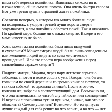
взяла себе
веревк
и покойника. Выявилась онкология и,
к сожалению, ей не смогли помочь. Она очень быстро сгорела.
Вот уже третья душа в страшной жатве покойника.
Согласно поверью, о котором так много болтали люди
на похоронах, с уходом третьей души ворота смерти
закрываются, а сам покойник обретает покой. Так и оказалось.
По крайней мере, больше ни о каких смертях Валере и его
маме известно не было.
Хотя, может жатва покойника была лишь выдумкой
и суеверием?! Может смерти людей были лишь совпадением
или желанием людей видеть во всем мистическое
провидение?! Или это просто игра воображения перед
сильнейшим страхом смерти?!
Подруга матери, Марина, через пару лет тоже серьезно
заболела, а потом и вовсе сошла с ума. Говорят, она бегала
голышом по своей деревне и то громко кричала петухом, то
гавкала собакой, то хрюкала свиньей. После этого ее,
конечно же, забрали в соответствующий дом. Возможно ли,
что она изменилась по чистой случайности или совпадению?
И
веревк
и с покойника тут ни при чем, а иначе, как это все
объяснить? Самовнушением? Возможно. Но тогда пусть
лучше каждый для себя решит во что верить, а во что — нет.