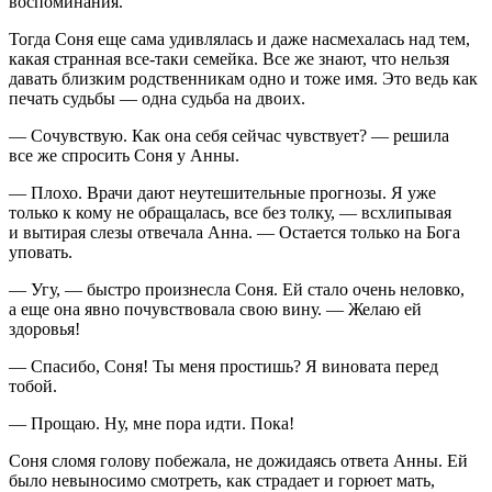
воспоминания.
Тогда Соня еще сама удивлялась и даже насмехалась над тем,
какая странная все-таки семейка. Все же знают, что нельзя
давать близким родственникам одно и тоже имя. Это ведь как
печать судьбы — одна судьба на двоих.
— Сочувствую. Как она себя сейчас чувствует? — решила
все же спросить Соня у Анны.
— Плохо. Врачи дают неутешительные прогнозы. Я уже
только к кому не обращалась, все без толку, — всхлипывая
и вытирая слезы отвечала Анна. — Остается только на Бога
уповать.
— Угу, — быстро произнесла Соня. Ей стало очень неловко,
а еще она явно почувствовала свою вину. — Желаю ей
здоровья!
— Спасибо, Соня! Ты меня простишь? Я виновата перед
тобой.
— Прощаю. Ну, мне пора идти. Пока!
Соня сломя голову побежала, не дожидаясь ответа Анны. Ей
было невыносимо смотреть, как страдает и горюет мать,