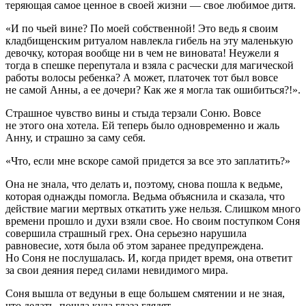
теряющая самое ценное в своей жизни — свое любимое дитя.
«И по чьей вине? По моей собственной! Это ведь я своим
кладбищенским ритуалом навлекла гибель на эту маленькую
девочку, которая вообще ни в чем не виновата! Неужели я
тогда в спешке перепутала и взяла с расчески для магической
работы волосы ребенка? А может, платочек тот был вовсе
не самой Анны, а ее дочери? Как же я могла так ошибиться?!».
Страшное чувство вины и стыда терзали Соню. Вовсе
не этого она хотела. Ей теперь было одновременно и жаль
Анну, и страшно за саму себя.
«Что, если мне вскоре самой придется за все это заплатить?»
Она не знала, что делать и, поэтому, снова пошла к ведьме,
которая однажды помогла. Ведьма объяснила и сказала, что
действие магии мертвых откатить уже нельзя. Слишком много
времени прошло и духи взяли свое. Но своим поступком Соня
совершила страшный грех. Она серьезно нарушила
равновесие, хотя была об этом заранее предупреждена.
Но Соня не послушалась. И, когда придет время, она ответит
за свои деяния перед силами невидимого мира.
Соня вышла от ведуньи в еще большем смятении и не зная,
что делать, пошла куда глаза глядят.