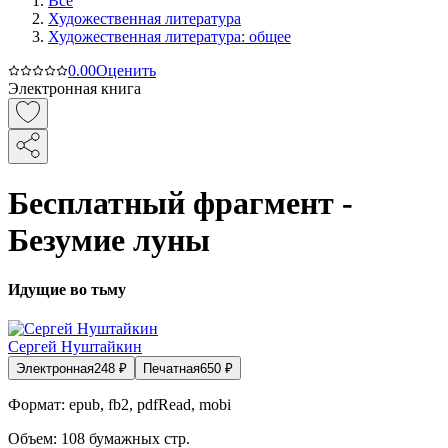
Все
Художественная литература
Художественная литература: общее
0.0
0
Оценить
Электронная книга
Бесплатный фрагмент -
Безумие луны
Идущие во тьму
Сергей Нуштайкин
Электронная
248
₽
Печатная
650
₽
Формат:
epub, fb2, pdfRead, mobi
Объем:
108
бумажных стр.