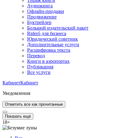
Тираж книги
Аудиокнига
Офлайн-продажи
Продвижение
Буктрейлер
Большой издательский пакет
Rideró для бизнеса
Юридический советник
Дополнительные услуги
Расшифровка текста
Перевод
Книги в аэропортах
Публикация
Все услуги
Кабинет
Кабинет
Уведомления
Отметить все как прочитанные
Показать ещё
18
+