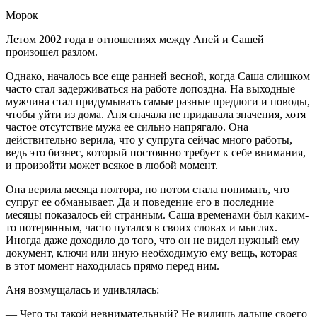
Морок
Летом 2002 года в отношениях между Аней и Сашей
произошел разлом.
Однако, началось все еще ранней весной, когда Саша слишком
часто стал задерживаться на работе допоздна. На выходные
мужчина стал придумывать самые разные предлоги и поводы,
чтобы уйти из дома. Аня сначала не придавала значения, хотя
частое отсутствие мужа ее сильно напрягало. Она
действительно верила, что у супруга сейчас много работы,
ведь это бизнес, который постоянно требует к себе внимания,
и произойти может всякое в любой момент.
Она верила месяца полтора, но потом стала понимать, что
супруг ее обманывает. Да и поведение его в последние
месяцы показалось ей странным. Саша временами был каким-
то потерянным, часто путался в своих словах и мыслях.
Иногда даже доходило до того, что он не видел нужный ему
документ, ключи или иную необходимую ему вещь, которая
в этот момент находилась прямо перед ним.
Аня возмущалась и удивлялась:
— Чего ты такой невнимательный? Не видишь дальше своего