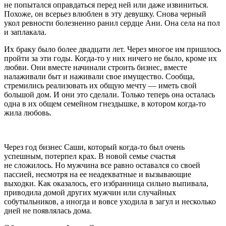
не попытался оправдаться перед ней или даже извиниться.
Похоже, он всерьез влюблен в эту девушку. Снова черный
укол ревности болезненно ранил сердце Ани. Она села на пол
и заплакала.
Их браку было более двадцати лет. Через многое им пришлось
пройти за эти годы. Когда-то у них ничего не было, кроме их
любви. Они вместе начинали строить бизнес, вместе
налаживали быт и наживали свое имущество. Сообща,
стремились реализовать их общую мечту — иметь свой
большой дом. И они это сделали. Только теперь она осталась
одна в их общем семейном гнездышке, в котором когда-то
жила любовь.
Через год бизнес Саши, который когда-то был очень
успешным, потерпел крах. В новой семье счастья
не сложилось. Но мужчина все равно оставался со своей
пассией, несмотря на ее неадекватные и вызывающие
выходки. Как оказалось, его избранница сильно выпивала,
приводила домой других мужчин или случайных
собутыльников, а иногда и вовсе уходила в загул и несколько
дней не появлялась дома.