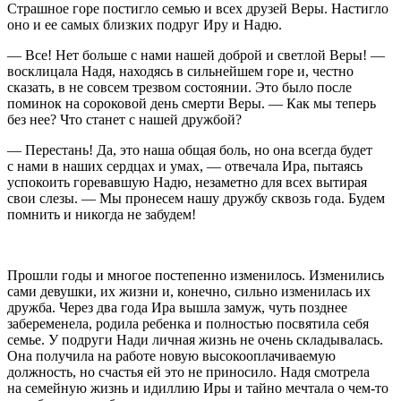
Страшное горе постигло семью и всех друзей Веры. Настигло
оно и ее самых близких подруг Иру и Надю.
— Все! Нет больше с нами нашей доброй и светлой Веры! —
восклицала Надя, находясь в сильнейшем горе и, честно
сказать, в не совсем трезвом состоянии. Это было после
поминок на сороковой день смерти Веры. — Как мы теперь
без нее? Что станет с нашей дружбой?
— Перестань! Да, это наша общая боль, но она всегда будет
с нами в наших сердцах и умах, — отвечала Ира, пытаясь
успокоить горевавшую Надю, незаметно для всех вытирая
свои слезы. — Мы пронесем нашу дружбу сквозь года. Будем
помнить и никогда не забудем!
Прошли годы и многое постепенно изменилось. Изменились
сами девушки, их жизни и, конечно, сильно изменилась их
дружба. Через два года Ира вышла замуж, чуть позднее
забеременела, родила ребенка и полностью посвятила себя
семье. У подруги Нади личная жизнь не очень складывалась.
Она получила на работе новую высокооплачиваемую
должность, но счастья ей это не приносило. Надя смотрела
на семейную жизнь и идиллию Иры и тайно мечтала о чем-то