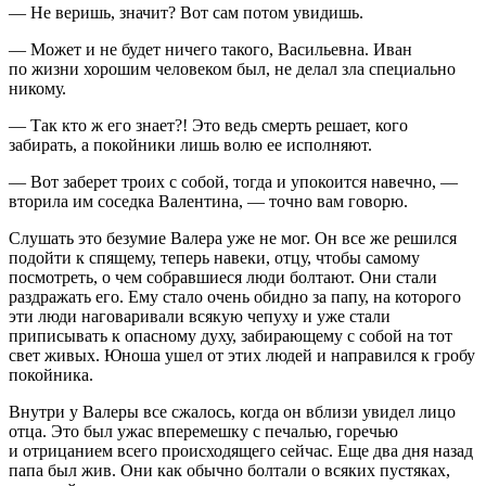
— Не веришь, значит? Вот сам потом увидишь.
— Может и не будет ничего такого, Васильевна. Иван
по жизни хорошим человеком был, не делал зла специально
никому.
— Так кто ж его знает?! Это ведь смерть решает, кого
забирать, а покойники лишь волю ее исполняют.
— Вот заберет троих с собой, тогда и упокоится навечно, —
вторила им соседка Валентина, — точно вам говорю.
Слушать это безумие Валера уже не мог. Он все же решился
подойти к спящему, теперь навеки, отцу, чтобы самому
посмотреть, о чем собравшиеся люди болтают. Они стали
раздражать его. Ему стало очень обидно за папу, на которого
эти люди наговаривали всякую чепуху и уже стали
приписывать к опасному духу, забирающему с собой на тот
свет живых. Юноша ушел от этих людей и направился к гробу
покойника.
Внутри у Валеры все сжалось, когда он вблизи увидел лицо
отца. Это был ужас вперемешку с печалью, горечью
и отрицанием всего происходящего сейчас. Еще два дня назад
папа был жив. Они как обычно болтали о всяких пустяках,