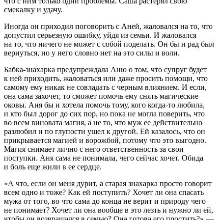
что с ним только одни проблемы. Саша растерял свою
смекалку и удачу.
Иногда он приходил поговорить с Аней, жаловался на то, что
допустил серьезную ошибку, уйдя из семьи. И жаловался
на то, что ничего не может с собой поделать. Он бы и рад был
вернуться, но у него словно нет на это силы и воли.
Бабка-знахарка предупреждала Аню о том, что супруг будет
к ней приходить, жаловаться или даже просить помощи, что
самому ему никак не совладать с черным влиянием. И если,
она сама захочет, то сможет помочь ему снять магические
оковы. Аня бы и хотела помочь тому, кого когда-то любила,
и кто был дорог до сих пор, но пока не могла поверить, что
во всем виновата магия, а не то, что муж ее действительно
разлюбил и по глупости ушел к другой. Ей казалось, что он
прикрывается магией и ворожбой, потому что это выгодно.
Магия снимает лично с него ответственность за свои
поступки. Аня сама не понимала, чего сейчас хочет. Обида
и боль еще жили в ее сердце.
«А что, если он меня
дури
т, а старая знахарка просто говорит
всем одно и тоже? Как ей поступить? Хочет ли она спасать
мужа от того, во что сама до конца не верит и природу чего
не понимает? Хочет ли она вообще в это лезть и нужно ли ей,
чтобы он возвращался в семью? Она готова его простить?» —