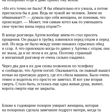
«Но его точно не было! Я бы обязательно его узнала, а потом
пригласила бы в дом. Ведь не чужой же человек. Зачем он
обманывает?! — думала про себя женщина, не понимая, что
происходит. — Может, тем самым хотел как-то уменьшить
свое чувство вины перед отцом?!»
В конце разговора Артем вообще зачем-то стал просить
прощения. Он рыдал в трубку, извинялся перед отцом и перед
ней. Но ведь не было между ними никаких серьезных обид
и ссор. А что произошло когда-то давно у Артема с отцом, она
не знала, да и не лезла в их дела. Поэтому странный
и внезапный разговор ее очень сильно озадачил.
Через два дня в их дом снова позвонили по телефону
и сообщили, что Артем погиб. Оказывается, он пьяный вышел
ночью на проезжую дорогу, где его сбила машина. Было очень
темно и водитель его просто не заметил. И вот уже вторая
смерть. Стало быть, осталась еще одна живая душа, значит,
ворота смерти еще не закрыты.
Ближе к годовщине похорон умирает женщина, которая
на похоронах сделала замечание подруге матери, когда та