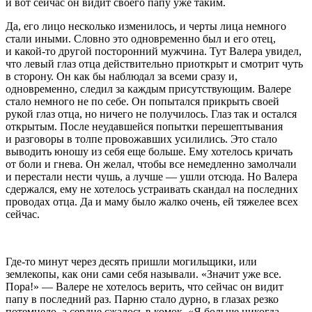
и вот сейчас он видит своего папу уже таким.
Да, его лицо несколько изменилось, и черты лица немного
стали иными. Словно это одновременно был и его отец,
и какой-то другой посторонний мужчина. Тут Валера увидел,
что левый глаз отца действительно приоткрыт и смотрит чуть
в сторону. Он как бы наблюдал за всеми сразу и,
одновременно, следил за каждым присутствующим. Валере
стало немного не по себе. Он попытался прикрыть своей
рукой глаз отца, но ничего не получилось. Глаз так и остался
открытым. После неудавшейся попытки перешептывания
и разговоры в толпе провожавших усилились. Это стало
выводить юношу из себя еще больше. Ему хотелось кричать
от боли и гнева. Он желал, чтобы все немедленно замолчали
и перестали нести чушь, а лучше — ушли отсюда. Но Валера
сдержался, ему не хотелось устраивать скандал на последних
проводах отца. Да и маму было жалко очень, ей тяжелее всех
сейчас.
Где-то минут через десять пришли могильщики, или
землекопы, как они сами себя называли. «Значит уже все.
Пора!» — Валере не хотелось верить, что сейчас он видит
папу в последний раз. Парню стало дурно, в глазах резко
потемнело, а сердце сжалось в комок. «Я больше никогда