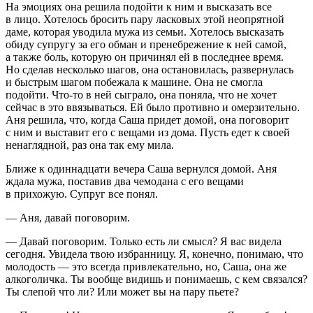
На эмоциях она решила подойти к ним и высказать все
в лицо. Хотелось бросить пару ласковых этой неопрятной
даме, которая уводила мужа из семьи. Хотелось высказать
обиду супругу за его обман и пренебрежение к ней самой,
а также боль, которую он причинял ей в последнее время.
Но сделав несколько шагов, она остановилась, развернулась
и быстрым шагом побежала к машине. Она не смогла
подойти. Что-то в ней сыграло, она поняла, что не хочет
сейчас в это ввязываться. Ей было противно и омерзительно.
Аня решила, что, когда Саша придет домой, она поговорит
с ним и выставит его с вещами из дома. Пусть едет к своей
ненаглядной, раз она так ему мила.
Ближе к одиннадцати вечера Саша вернулся домой. Аня
ждала мужа, поставив два чемодана с его вещами
в прихожую. Супруг все понял.
— Аня, давай поговорим.
— Давай поговорим. Только есть ли смысл? Я вас видела
сегодня. Увидела твою избранницу. Я, конечно, понимаю, что
молодость — это всегда привлекательно, но, Саша, она же
алкогол
ичка. Ты вообще видишь и понимаешь, с кем связался?
Ты слепой что ли? Или может вы на пару пьете?