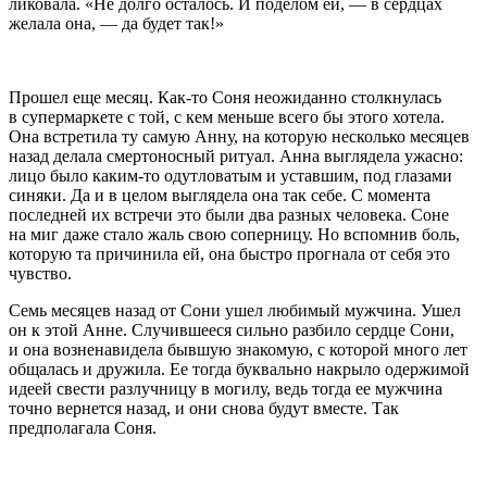
ликовала. «Не долго осталось. И поделом ей, — в сердцах
желала она, — да будет так!»
Прошел еще месяц. Как-то Соня неожиданно столкнулась
в супермаркете с той, с кем меньше всего бы этого хотела.
Она встретила ту самую Анну, на которую несколько месяцев
назад делала смертоносный ритуал. Анна выглядела ужасно:
лицо было каким-то одутловатым и уставшим, под глазами
синяки. Да и в целом выглядела она так себе. С момента
последней их встречи это были два разных человека. Соне
на миг даже стало жаль свою соперницу. Но вспомнив боль,
которую та причинила ей, она быстро прогнала от себя это
чувство.
Семь месяцев назад от Сони ушел любимый мужчина. Ушел
он к этой Анне. Случившееся сильно разбило сердце Сони,
и она возненавидела бывшую знакомую, с которой много лет
общалась и дружила. Ее тогда буквально накрыло одержимой
идеей свести разлучницу в могилу, ведь тогда ее мужчина
точно вернется назад, и они снова будут вместе. Так
предполагала Соня.