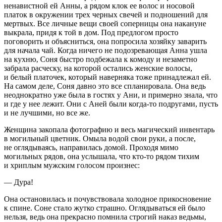
ненавистной ей Анны, а рядом клок ее волос и носовой
платок в окружении трех черных свечей и подношений для
мертвых. Все личные вещи своей соперницы она накануне
выкрала, придя к той в дом. Под предлогом просто
поговорить и объясниться, она попросила хозяйку заварить
для начала чай. Когда ничего не подозревающая Анна ушла
на кухню, Соня быстро подбежала к комоду и незаметно
забрала расческу, на которой остались женские волосы,
и белый платочек, который наверняка тоже принадлежал ей.
На самом деле, Соня давно это все спланировала. Она ведь
неоднократно уже была в гостях у Ани, и примерно знала, что
и где у нее лежит. Они с Аней были когда-то подругами, пусть
и не лучшими, но все же.
Женщина закопала фотографию и весь магический инвентарь
в могильный цветник. Омыла водой свои руки, а после,
не оглядываясь, направилась домой. Проходя мимо
могильных рядов, она услышала, что кто-то рядом тихим
и хриплым мужским голосом произнес:
— Дура!
Она остановилась и почувствовала холодное прикосновение
к спине. Соне стало жутко страшно. Оглядываться ей было
нельзя, ведь она прекрасно помнила строгий наказ ведьмы,