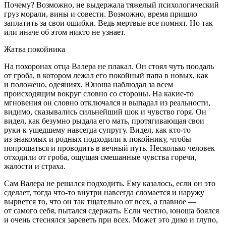
Почему? Возможно, не выдержала тяжелый психологический
груз морали, вины и совести. Возможно, время пришло
заплатить за свои ошибки. Ведь мертвые все помнят. Но так
или иначе об этом никто не узнает.
Жатва покойника
На похоронах отца Валера не плакал. Он стоял чуть поодаль
от гроба, в котором лежал его покойный папа в новых, как
и положено, одеяниях. Юноша наблюдал за всем
происходящим вокруг словно со стороны. На какие-то
мгновения он словно отключался и выпадал из реальности,
видимо, сказывались сильнейший шок и чувство горя. Он
видел, как безумно рыдала его мать, протягивающая свои
руки к ушедшему навсегда супругу. Видел, как кто-то
из знакомых и родных подходили к покойнику, чтобы
попрощаться и проводить в вечный путь. Несколько человек
отходили от гроба, ощущая смешанные чувства горечи,
жалости и страха.
Сам Валера не решался подходить. Ему казалось, если он это
сделает, тогда что-то внутри навсегда сломается и наружу
вырвется то, что он так тщательно от всех, а главное —
от самого себя, пытался сдержать. Если честно, юноша боялся
и очень стеснялся зареветь при всех. Может это дико и глупо,