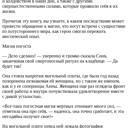
и колдовством в наши дни, а также с другими
сверхъестественными силами, которые проявили себя в их
жизни.
Прочитав эту книгу, вы узнаете, к каким последствиям может
привести обращение к магии, что несут встречи с сущностями
из потустороннего мира, как герои смогли пережить
мистический опыт.
Магия погоста
— Дело сделано! — уверенно и громко сказала Соня,
заканчивая свой смертоносный ритуал на кладбище. — Да
будет так!
Она стояла напротив могильной плиты, где была год назад
похоронена незнакомая ей женщина, но с таким же именем,
как и у ее соперницы Анны. Женщина еще раз оглядела фронт
своей работы и внутри почувствовала удовлетворение вместе
с дикой усталостью.
«Все-таки погостная магия мертвых отнимает много сил, —
отметила она про себя, — надеюсь, она точно сработает, и эта
негодяйка получит свое!»
На могильной плите перед ней лежала фотография