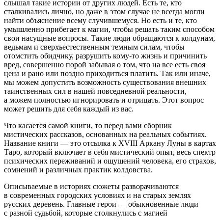
слышал такие истории от других людей. Есть те, кто
сталкивались лично, но даже в этом случае не всегда могли
найти объяснение всему случившемуся. Но есть и те, кто
умышленно прибегает к магии, чтобы решать таким способом
свои насущные вопросы. Такие люди обращаются к колдунам,
ведьмам и сверхъестественным темным силам, чтобы
отомстить обидчику, разрушить кому-то жизнь и причинить
вред, совершенно порой забывая о том, что на все есть своя
цена и рано или поздно приходиться платить. Так или иначе,
мы можем допустить возможность существования внешних
таинственных сил в нашей повседневной реальности,
а можем полностью игнорировать и отрицать. Этот вопрос
может решить для себя каждый из вас.
Что касается самой книги, то перед вами сборник
мистических рассказов, основанных на реальных событиях.
Название книги — это отсылка к XVIII Аркану Луны в картах
Таро, который включает в себя мистический опыт, весь спектр
психических переживаний и ощущений человека, его страхов,
сомнений и различных практик колдовства.
Описываемые в историях сюжеты разворачиваются
в современных городских условиях и на старых землях
русских деревень. Главные герои — обыкновенные люди
с разной судьбой, которые столкнулись с магией