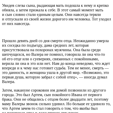
Увидев слезы сына, рыдающая мать подошла к нему и крепко
обняла, а затем прижала к себе. В этот самый момент мать
и сын словно стали единым целым. Они навсегда теряли
и отпускали из своей жизни дорогого им человека. Тот уходил
от них навсегда.
Прошло девять дней со дня смерти отца. Неожиданно умерла
их соседка по подъезду, дама средних лет, которая
присутствовала на похоронах мужчины. Она была среди
шепчущихся, но Валера не помнил, говорила ли она что-то
об его отце или о суевериях, связанных с покойниками,
верила ли она в это или нет. Нам до конца неведомо, что ждет
впереди и к чему нас готовит судьба. Тем не менее, смерть —
это данность, и женщина ушла в другой мир. «Возможно, это
первая душа, которую забрал с собой отец», — иногда думал
Валера.
Затем, накануне сороковин им домой позвонили из другого
города. Это был Артем, сын покойного Ивана от первого
брака. Они не общались с отцом более двадцати лет, поэтому
маму Валеры звонок сильно удивил. Но больше ее удивило то,
что Артем зачем-то стал говорить о том, что якобы был
на похоронах отца и даже принес ему венок.