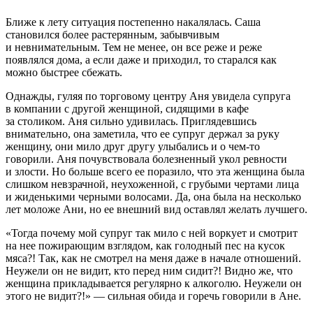
Ближе к лету ситуация постепенно накалялась. Саша
становился более растерянным, забывчивым
и невнимательным. Тем не менее, он все реже и реже
появлялся дома, а если даже и приходил, то старался как
можно быстрее сбежать.
Однажды, гуляя по торговому центру Аня увидела супруга
в компании с другой женщиной, сидящими в кафе
за столиком. Аня сильно удивилась. Приглядевшись
внимательно, она заметила, что ее супруг держал за руку
женщину, они мило друг другу улыбались и о чем-то
говорили. Аня почувствовала болезненный укол ревности
и злости. Но больше всего ее поразило, что эта женщина была
слишком невзрачной, неухоженной, с грубыми чертами лица
и жиденькими черными волосами. Да, она была на несколько
лет моложе Ани, но ее внешний вид оставлял желать лучшего.
«Тогда почему мой супруг так мило с ней воркует и смотрит
на нее пожирающим взглядом, как голодный пес на кусок
мяса?! Так, как не смотрел на меня даже в начале отношений.
Неужели он не видит, кто перед ним сидит?! Видно же, что
женщина прикладывается регулярно к
алкогол
ю. Неужели он
этого не видит?!» — сильная обида и горечь говорили в Ане.