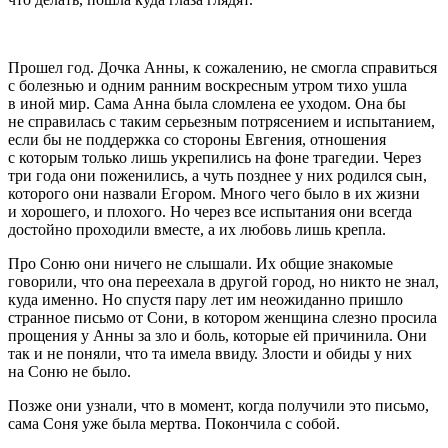
Прошел год. Дочка Анны, к сожалению, не смогла справиться
с болезнью и одним ранним воскресным утром тихо ушла
в иной мир. Сама Анна была сломлена ее уходом. Она бы
не справилась с таким серьезным потрясением и испытанием,
если бы не поддержка со стороны Евгения, отношения
с которым только лишь укрепились на фоне трагедии. Через
три года они поженились, а чуть позднее у них родился сын,
которого они назвали Егором. Много чего было в их жизни
и хорошего, и плохого. Но через все испытания они всегда
достойно проходили вместе, а их любовь лишь крепла.
Про Соню они ничего не слышали. Их общие знакомые
говорили, что она переехала в другой город, но никто не знал,
куда именно. Но спустя пару лет им неожиданно пришло
странное письмо от Сони, в котором женщина слезно просила
прощения у Анны за зло и боль, которые ей причинила. Они
так и не поняли, что та имела ввиду. Злости и обиды у них
на Соню не было.
Позже они узнали, что в момент, когда получили это письмо,
сама Соня уже была мертва. Покончила с собой.