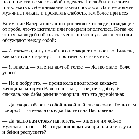
но он ничего не мог с собой поделать. Не любил и не хотел
привлекать к себе внимание таким способом. Да и не должен
мужчина плакать и проявлять слабость, тем более при всех.
Внимание Валеры внезапно привлекло, что люди, отходящие
от гроба, что-то шептали или говорили вполголоса. Когда же
эта кучка людей собралась вместе, он ясно услышал, что они
обсуждают между собой:
— А глаз-то один у покойного не закрыт полностью. Видели,
как косится в сторону? — произнес кто-то из них.
— Я видела, — ответил другой голос. — Жутко стало, боже
упаси!
— Не к добру это, — произнесла вполголоса какая-то
женщина, которую Валера не знал, — ой, не к добру. Я
слыхала, как бабы раньше говорили, что это дурной знак.
— Да, скоро заберет с собой покойный еще кого-то. Точно вам
говорю! — отвечала соседка Валентина Васильевна.
— Да ладно вам страху нагнетать, — ответил им чей-то
мужской голос. — Вы сюда попрощаться пришли или слухи
и байки распускать?