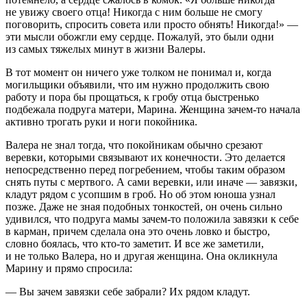
не увижу своего отца! Никогда с ним больше не смогу
поговорить, спросить совета или просто обнять! Никогда!» —
эти мысли обожгли ему сердце. Пожалуй, это были одни
из самых тяжелых минут в жизни Валеры.
В тот момент он ничего уже толком не понимал и, когда
могильщики объявили, что им нужно продолжить свою
работу и пора бы прощаться, к гробу отца быстренько
подбежала подруга матери, Марина. Женщина зачем-то начала
активно трогать руки и ноги покойника.
Валера не знал тогда, что покойникам обычно срезают
веревк
и, которыми связывают их конечности. Это делается
непосредственно перед погребением, чтобы таким образом
снять путы с мертвого. А сами
веревк
и, или иначе — завязки,
кладут рядом с усопшим в гроб. Но об этом юноша узнал
позже. Даже не зная подобных тонкостей, он очень сильно
удивился, что подруга мамы зачем-то положила завязки к себе
в карман, причем сделала она это очень ловко и быстро,
словно боялась, что кто-то заметит. И все же заметили,
и не только Валера, но и другая женщина. Она окликнула
Марину и прямо спросила:
— Вы зачем завязки себе забрали? Их рядом кладут.