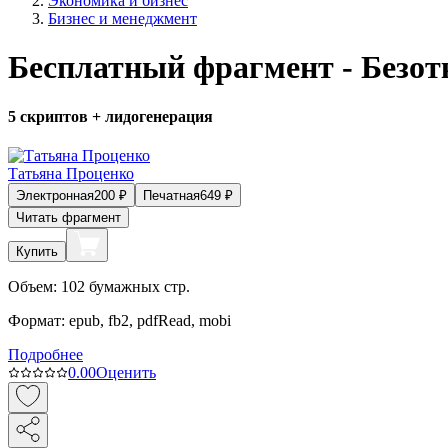
Экономика и бизнес
Бизнес и менеджмент
Бесплатный фрагмент - Безо
5 скриптов + лидогенерация
Татьяна Проценко
Электронная
200
₽
Печатная
649
₽
Читать фрагмент
Купить
Объем:
102
бумажных стр.
Формат:
epub, fb2, pdfRead, mobi
Подробнее
0.0
0
Оценить