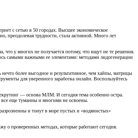
ернет с сетью в 50 городах. Высшее экономическое
но, преодолевая трудности, стала активной. Много лет
, что у многих не получается потому, что ищут не те решения.
елюсь самыми важными ее элементами: методами лидогенерации
 нечто более выгодное и результативное, чем хайпы, матрицы
трументы для уверенного заработка онлайн. Воспользуйтесь
 рекрутинг — основа МЛМ. И сегодня тема особенно остра.
, все еще туманны и многими не освоены.
разрозненны и тонут в море пустых и «водянистых»
кажу о проверенных методах, которые работают сегодня.