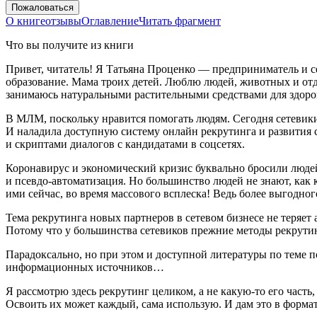
Пожаловаться
О книге
отзывы
Оглавление
Читать фрагмент
Что вы получите из книги
Привет, читатель! Я Татьяна Проценко — предприниматель и се
образование. Мама троих детей. Люблю людей, животных и отдых
занимаюсь натуральными растительными средствами для здоро
В МЛМ, поскольку нравится помогать людям. Сегодня сетевики а
И наладила доступную систему онлайн рекрутинга и развития 
и скриптами диалогов с кандидатами в соцсетях.
Коронавирус и экономический кризис буквально бросили людей 
и псевдо-автоматизация. Но большинство людей не знают, как
ими сейчас, во время массового всплеска! Ведь более выгодно
Тема рекрутинга новых партнеров в сетевом бизнесе не теряет
Потому что у большинства сетевиков прежние методы рекрутин
Парадоксально, но при этом и доступной литературы по теме 
информационных источников…
Я рассмотрю здесь рекрутинг целиком, а не какую-то его часть
Освоить их может каждый, сама использую. И дам это в формат