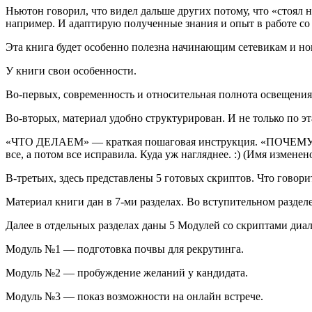
Ньютон говорил, что видел дальше других потому, что «стоял н
например. И адаптирую полученные знания и опыт в работе с
Эта книга будет особенно полезна начинающим сетевикам и но
У книги свои особенности.
Во-первых, современность и относительная полнота освещения 
Во-вторых, материал удобно структурирован. И не только п
«ЧТО ДЕЛАЕМ» — краткая пошаговая инструкция. «ПОЧЕМУ Т
все, а потом все исправила. Куда уж нагляднее. :) (Имя измене
В-третьих, здесь представлены 5 готовых скриптов. Что говори
Материал книги дан в 7-ми разделах. Во вступительном разде
Далее в отдельных разделах даны 5 Модулей со скриптами диал
Модуль №1 — подготовка почвы для рекрутинга.
Модуль №2 — пробуждение желаний у кандидата.
Модуль №3 — показ возможности на онлайн встрече.