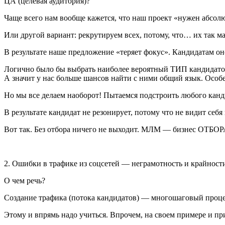
ЦА (целевая аудитория)?
Чаще всего нам вообще кажется, что наш проект «нужен абсолют
Или другой вариант: рекрутируем всех, потому, что… их так ма
В результате наше предложение «теряет фокус». Кандидатам о
Логично было бы выбрать наиболее вероятный ТИП кандидатов
А значит у нас больше шансов найти с ними общий язык. Особ
Но мы все делаем наоборот! Пытаемся подстроить любого канди
В результате кандидат не резонирует, потому что не видит себ
Вот так. Без отбора ничего не выходит. МЛМ — бизнес ОТБОР
2. Ошибки в трафике из соцсетей
— неграмотность и крайност
О чем речь?
Создание трафика (потока кандидатов) — многошаговый процесс
Этому и впрямь надо учиться. Впрочем, на своем примере и при