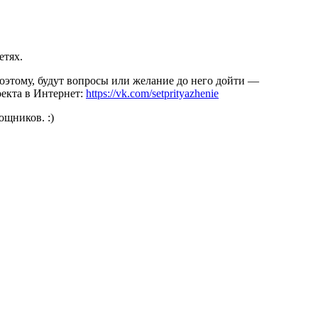
етях.
 Поэтому, будут вопросы или желание до него дойти —
оекта в Интернет:
https://vk.com/setprityazhenie
ощников. :)