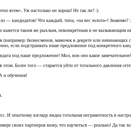
но всем». Уж настолько он хорош! Не так ли? :)
ло — кандидатов! Что каждый, типа, «на вес золота»! Знакомо? :
но кажется таким же рыхлым, неконкретным и не вызывающим инт
 (например: бизнесменов, мамочек в декрете или начинающих с
енно, если подстраивать наше предложение под конкретного кан
дата под наше предложение! Мол, вон оно какое замечательное! 
я в этом. Более того — старается уйти от тотального давления се
А и обучения!
и.
. И опытному взгляду видна тотальная неграмотность в настройк
мере своих партнеров вижу, что научиться — реально! Да так хор