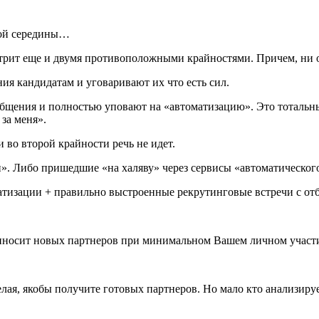
отой середины…
трит еще и двумя противоположными крайностями. Причем, ни од
ия кандидатам и уговаривают их что есть сил.
бщения и полностью уповают на «автоматизацию». Это тотальны
 за меня».
и во второй крайности речь не идет.
ди». Либо пришедшие «на халяву» через сервисы «автоматическог
атизации + правильно выстроенные рекрутинговые встречи с от
приносит новых партнеров при минимальном Вашем личном участ
лая, якобы получите готовых партнеров. Но мало кто анализирует