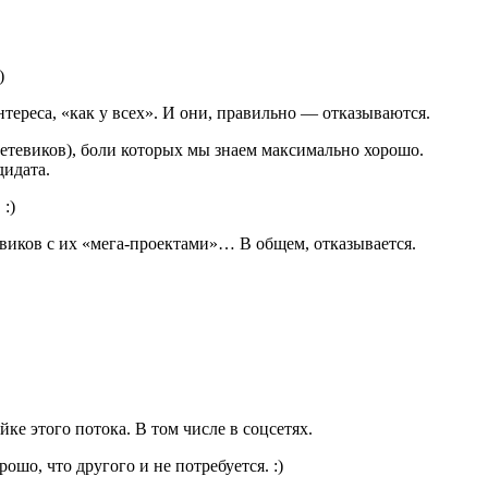
)
ереса, «как у всех». И они, правильно — отказываются.
етевиков), боли которых мы знаем максимально хорошо.
дидата.
:)
тевиков с их «мега-проектами»… В общем, отказывается.
е этого потока. В том числе в соцсетях.
ошо, что другого и не потребуется. :)