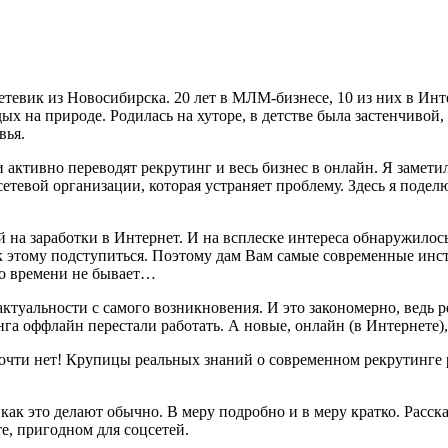
тевик из Новосибирска. 20 лет в МЛМ-бизнесе, 10 из них в Инт
 на природе. Родилась на хуторе, в детстве была застенчивой, 
вья.
ктивно переводят рекрутинг и весь бизнес в онлайн. Я заметила
сетевой организации, которая устраняет проблему. Здесь я под
на заработки в Интернет. И на всплеске интереса обнаружилось
 к этому подступиться. Поэтому дам Вам самые современные инс
го времени не бывает…
 актуальности с самого возникновения. И это закономерно, ведь
га оффлайн перестали работать. А новые, онлайн (в Интернете)
почти нет! Крупицы реальных знаний о современном рекрутинге 
, как это делают обычно. В меру подробно и в меру кратко. Расс
е, пригодном для соцсетей.