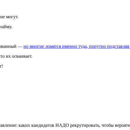
ие могут.
найму.
скованный —
но многие ломятся именно туда, попутно подставляя
то их осваивает.
т!
ставление: каких кандидатов НАДО рекрутировать, чтобы вероя