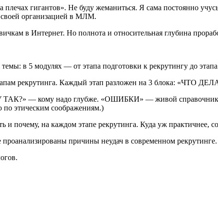
а плечах гигантов». Не буду жеманиться. Я сама постоянно учус
о своей организацией в МЛМ.
вичкам в Интернет. Но полнота и относительная глубина прораб
темы: в 5 модулях — от этапа подготовки к рекрутингу до этап
о этапам рекрутинга. Каждый этап разложен на 3 блока: «ЧТ
АК?» — кому надо глубже. «ОШИБКИ» — живой справочник на
но по этическим соображениям.)
ть и почему, на каждом этапе рекрутинга. Куда уж практичнее, с
ле проанализированы причины неудач в современном рекрутинге.
огов.