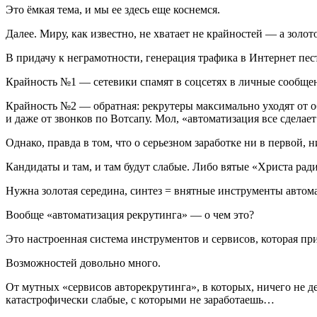
Это ёмкая тема, и мы ее здесь еще коснемся.
Далее. Миру, как известно, не хватает не крайностей — а зол
В придачу к неграмотности, генерация трафика в Интернет пес
Крайность №1
— сетевики спамят в соцсетях в личные сообщен
Крайность №2
— обратная: рекрутеры максимально уходят от о
и даже от звонков по Вотсапу. Мол, «автоматизация все сделает
Однако, правда в том, что о серьезном заработке ни в первой, н
Кандидаты и там, и там будут слабые. Либо вятые «Христа ра
Нужна золотая середина, синтез = внятные инструменты автом
Вообще «автоматизация рекрутинга» — о чем это?
Это настроенная система инструментов и сервисов, которая 
Возможностей довольно много.
От мутных «сервисов авторекрутинга», в которых, ничего не де
катастрофически слабые, с которыми не заработаешь…