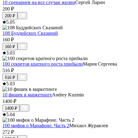
10 сценариев на все случаи жизни
Сергей Ларин
200
₽
200
₽
5.0
5
108 Буддийских Сказаний
160
₽
160
₽
3.0
3
100 секретов кратного роста прибыли
Мария Сергеева
516
₽
516
₽
5.0
3
10 фишек в маркетинге
Andrey Kuzmin
1400
₽
1400
₽
5.0
4
100 мифов о Марафоне. Часть 2
Михаил Журавлев
272
₽