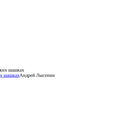
их шашках
Андрей Лысенин