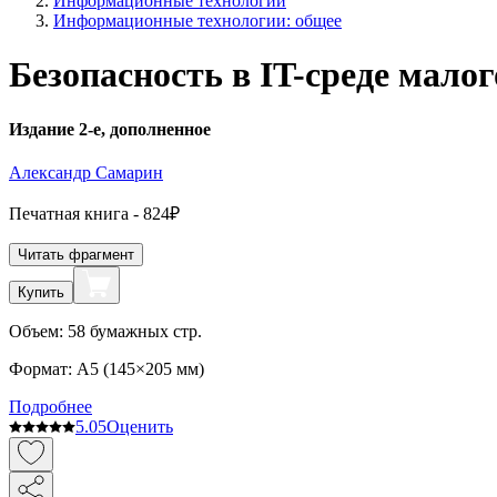
Информационные технологии
Информационные технологии: общее
Безопасность в IT-среде малог
Издание 2-е, дополненное
Александр Самарин
Печатная
книга -
824₽
Читать фрагмент
Купить
Объем:
58
бумажных стр.
Формат:
A5 (
145×205 мм
)
Подробнее
5.0
5
Оценить