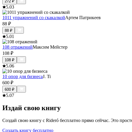
272
₽
5.0
3
1011 упражнений со скакалкой
Артем Патрикеев
88
₽
88
₽
5.0
1
108 отражений
Максим Мейстер
108
₽
108
₽
5.0
6
10 опор для бизнеса
J. Ti
600
₽
600
₽
5.0
7
Издай свою книгу
Создай свою книгу с Rideró бесплатно прямо сейчас. Это просто,
Создать книгу бесплатно