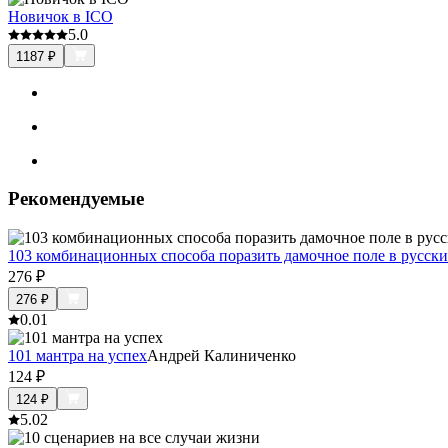
Новичок в ICO
5.0
1187
₽
Рекомендуемые
103 комбинационных способа поразить дамочное поле в русск
276
₽
276
₽
0.0
1
101 мантра на успех
Андрей Калиниченко
124
₽
124
₽
5.0
2