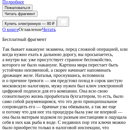
Подробнее
Пожаловаться
Читать фрагмент
Купить
электронную — 80 ₽
О книге
Оглавление
Читать
Бесплатный фрагмент
Так бывает накануне экзамена, перед сложной операцией, или
когда нужно ехать в дальнюю дорогу, вы просыпаетесь,
а внутри вас уже присутствует странное беспокойство,
которого не было накануне. Картина мира перестает быть
устойчиво неизменной, а скорее начинает напоминать
дрожащее желе. Наталья, проснувшись, вспомнила
и о причине тревоги — им предстоял поход в сорок шестую
московскую налоговую, мужу нужен был ключ электронной
цифровой подписи для его компании. Она всю свою
сознательную жизнь проработала бухгалтером, то есть, было
само собой разумеющимся, что это дело принципиальное
сопроводить его — брачные узы обязывали, а так же еще
и потому что для нее эта процедура была уже не впервой —
она была матерым ходоком по разным
инста
нциям и ощущала
себя в них как рыба в воде. С недавних пор эти ключи можно
было приобрести только в налоговой инспекции, что