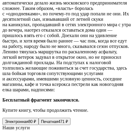
автоматически делало жизнь московского предпринимателя
сложнее. Таким образом, «власть» боролась
с «однодневками», но почему-то под удар попали не они. Их
десят
илетн
ий сын, изнывавший от
летн
ей скуки
на каникулах, пропадавший в сетях электронного мира с утра
до вечера, наотрез отказался оставаться дома один —
пришлось взять его с собой. Доехали они на удивление
быстро, и хотя время было раннее — час пик, когда все едут
на работу, народу было не много, сказывался сезон отпусков.
Лениво тянулась маршрутка по раскаленному асфальту,
легкий ветерок задувал в открытое окно, но не приносил
долгожданной прохлады. На подступах к налоговой
толпились желающие поживиться за счет государства, здесь
шла бойкая торговля сопутствующими услугами
и аксессуарами, имевшими условную ценность, соседние
магазины, кафе и точка ксерокса пестрели как новогодняя
елка шарами, надписями:
Бесплатный фрагмент закончился.
Купите книгу, чтобы продолжить чтение.
Электронная
80
₽
Печатная
471
₽
Наши услуги