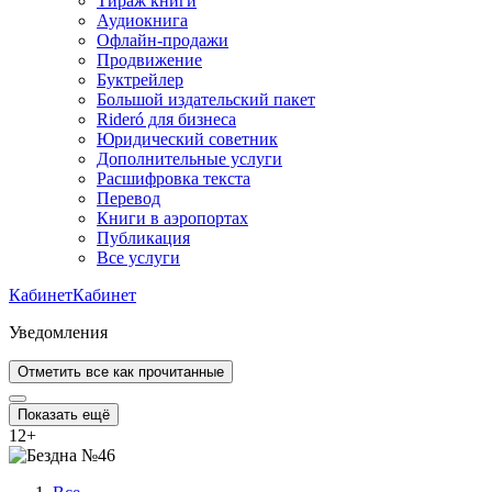
Тираж книги
Аудиокнига
Офлайн-продажи
Продвижение
Буктрейлер
Большой издательский пакет
Rideró для бизнеса
Юридический советник
Дополнительные услуги
Расшифровка текста
Перевод
Книги в аэропортах
Публикация
Все услуги
Кабинет
Кабинет
Уведомления
Отметить все как прочитанные
Показать ещё
12
+