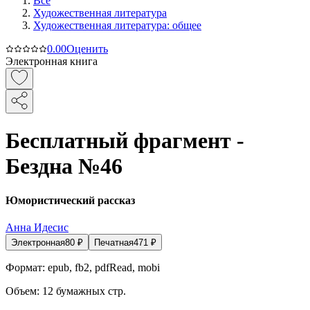
Все
Художественная литература
Художественная литература: общее
0.0
0
Оценить
Электронная книга
Бесплатный фрагмент -
Бездна №46
Юмористический рассказ
Анна Идесис
Электронная
80
₽
Печатная
471
₽
Формат:
epub, fb2, pdfRead, mobi
Объем:
12
бумажных стр.