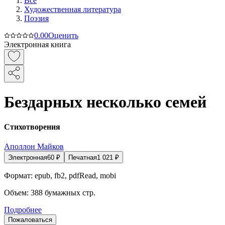
Все
Художественная литература
Поэзия
0.0
0
Оценить
Электронная книга
Бездарных несколько семей
Стихотворения
Аполлон Майков
Электронная
60
₽
Печатная
1 021
₽
Формат:
epub, fb2, pdfRead, mobi
Объем:
388
бумажных стр.
Подробнее
Пожаловаться