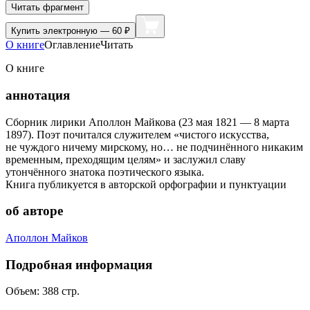
Читать фрагмент
Купить
электронную — 60 ₽
О книге
Оглавление
Читать
О книге
аннотация
Сборник лирики Аполлон Майкова (23 мая 1821 — 8 марта
1897). Поэт почитался служителем «чистого искусства,
не чуждого ничему мирскому, но… не подчинённого никаким
временным, преходящим целям» и заслужил славу
утончённого знатока поэтического языка.
Книга публикуется в авторской орфографии и пунктуации
об авторе
Аполлон Майков
Подробная информация
Объем:
388
стр.