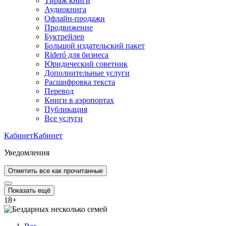
Тираж книги
Аудиокнига
Офлайн-продажи
Продвижение
Буктрейлер
Большой издательский пакет
Rideró для бизнеса
Юридический советник
Дополнительные услуги
Расшифровка текста
Перевод
Книги в аэропортах
Публикация
Все услуги
Кабинет
Кабинет
Уведомления
Отметить все как прочитанные
Показать ещё
18
+