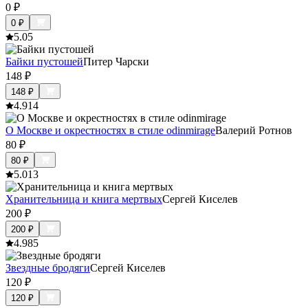
0
₽
0
₽
5.0
5
Байки пустошей
Питер Чарски
148
₽
148
₽
4.9
14
О Москве и окрестностях в стиле odinmirage
Валерий Ротнов
80
₽
80
₽
5.0
13
Хранительница и книга мертвых
Сергей Киселев
200
₽
200
₽
4.9
85
Звездные бродяги
Сергей Киселев
120
₽
120
₽