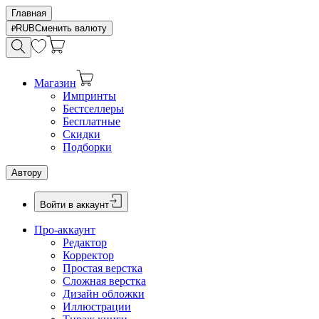
Главная
RUB
Сменить валюту
Магазин
Импринты
Бестселлеры
Бесплатные
Скидки
Подборки
Автору
Войти в аккаунт
Про-аккаунт
Редактор
Корректор
Простая верстка
Сложная верстка
Дизайн обложки
Иллюстрации