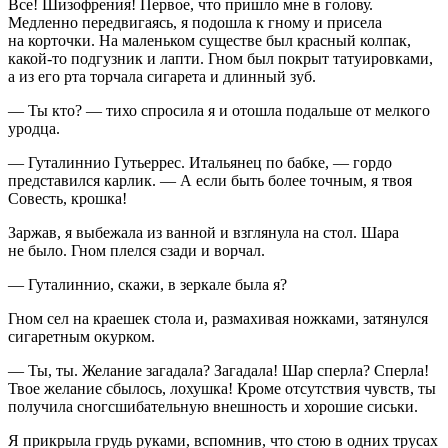
Все! Шизофрения! Первое, что пришло мне в голову.
Медленно передвигаясь, я подошла к гному и присела
на корточки. На маленьком существе был красный колпак,
какой-то подгузник и лапти. Гном был покрыт татуировками,
а из его рта торчала
сигар
ета и длинный зуб.
— Ты кто? — тихо спросила я и отошла подальше от мелкого
уродца.
— Гуталиннио Гутьеррес. Итальянец по бабке, — гордо
представился карлик. — А если быть более точным, я твоя
Совесть, крошка!
Заржав, я выбежала из ванной и взглянула на стол. Шара
не было. Гном плелся сзади и ворчал.
— Гуталиннио, скажи, в зеркале была я?
Гном сел на краешек стола и, размахивая ножками, затянулся
сигар
етным окурком.
— Ты, ты. Желание загадала? Загадала! Шар сперла? Сперла!
Твое желание сбылось, лохушка! Кроме отсутствия чувств, ты
получила сногсшибательную внешность и хорошие сиськи.
Я прикрыла грудь руками, вспомнив, что стою в одних трусах