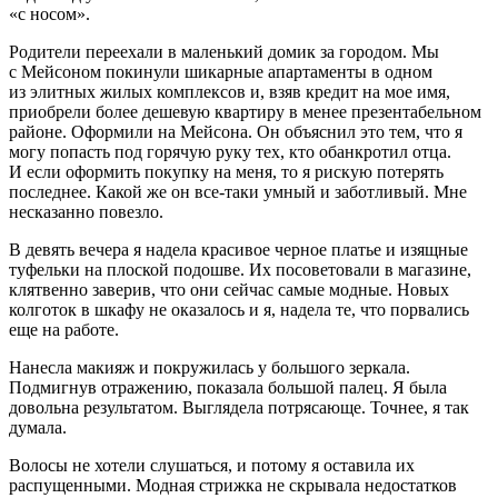
«с носом».
Родители переехали в маленький домик за городом. Мы
с Мейсоном покинули шикарные апартаменты в одном
из элитных жилых комплексов и, взяв кредит на мое имя,
приобрели более дешевую квартиру в менее презентабельном
районе. Оформили на Мейсона. Он объяснил это тем, что я
могу попасть под горячую руку тех, кто обанкротил отца.
И если оформить покупку на меня, то я рискую потерять
последнее. Какой же он все-таки умный и заботливый. Мне
несказанно повезло.
В девять вечера я надела красивое черное платье и изящные
туфельки на плоской подошве. Их посоветовали в магазине,
клятвенно заверив, что они сейчас самые модные. Новых
колготок в шкафу не оказалось и я, надела те, что порвались
еще на работе.
Нанесла макияж и покружилась у большого зеркала.
Подмигнув отражению, показала большой палец. Я была
довольна результатом. Выглядела потрясающе. Точнее, я так
думала.
Волосы не хотели слушаться, и потому я оставила их
распущенными. Модная стрижка не скрывала недостатков