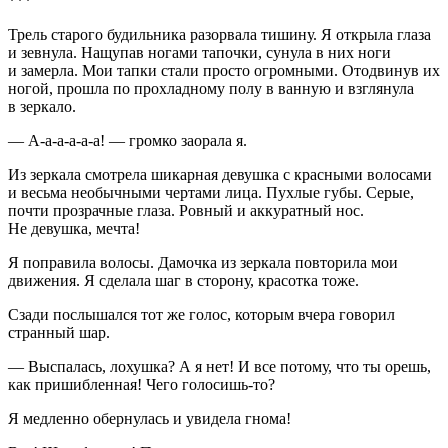
***
Трель старого будильника разорвала тишину. Я открыла глаза
и зевнула. Нащупав ногами тапочки, сунула в них ноги
и замерла. Мои тапки стали просто огромными. Отодвинув их
ногой, прошла по прохладному полу в ванную и взглянула
в зеркало.
— А-а-а-а-а-а! — громко заорала я.
Из зеркала смотрела шикарная девушка с красными волосами
и весьма необычными чертами лица. Пухлые губы. Серые,
почти прозрачные глаза. Ровный и аккуратный нос.
Не девушка, мечта!
Я поправила волосы. Дамочка из зеркала повторила мои
движения. Я сделала шаг в сторону, красотка тоже.
Сзади послышался тот же голос, которым вчера говорил
странный шар.
— Выспалась, лохушка? А я нет! И все потому, что ты орешь,
как пришибленная! Чего голосишь-то?
Я медленно обернулась и увидела гнома!