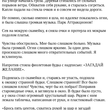
На улице началась гроза. Деревья сгибались от сильных
порывов ветра. Обхватив себя руками, я старалась согреться.
Капли падали на стекла очков и я совсем не видела дороги.
Не помню, сколько именно я шла, но вдалеке показались огни,
и была слышна громкая музыка. Парк Аттракционов!
Сев на мокрую скамейку, я сняла очки и протерла их мо
крым
подолом платья.
Чувства обострились. Мне было слишком больно. Музыка
была громкой. Огни слишком яркими. За один день
произошло слишком много отвратительных событий. Я
всхлипнула.
Напротив стояла фиолетовая будка с надписью: «ЗАГАДАЙ
ЖЕЛАНИЕ».
Поднялась со скамейки и, стараясь не упасть, подошла
к окошку странной будки. Слишком странной! Все было
слишком плохо! Чувства, черт бы их побрал! Поправив
старомодные очки, я заглянула в окно. В будке было пусто,
а у окна стоял огромный хрустальный шар. Рядом с ним
лежала табличка, написанная от руки, и пластиковый стакан.
«Брось пять центов, схватись рукой за шар и загадай