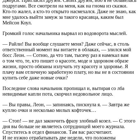
Джерси. Пригласил друзей. Своих друзей, ибо я не обзавелась
подругами. Все смотрели на меня, как на гнома из сказки.
Кто-то жалел, а кто-то открыто насмехался. Даже не знаю, как
мне удалось выйти замуж за такого красавца, каким был
Мейсон Коул.
Громкий голос начальника вырвал из водоворота мыслей.
— Райли! Вы вообще слушаете меня? Даже сейчас, в столь
ответственный момент вы витаете в облаках, — злился мой
босс Леон. — Сотню, да что там, тысячу раз я намекал вам
о том что, те, кто пишет о красоте, моде и здоровом образе
жизни, просто обязаны излучать эту красоту и здоровье. Я
плачу вам отличную заработную плату, но вы не в состоянии
купить себе даже новые очки?
Последние слова начальник пропищал и, вытирая со лба
невидимые капли пота, скорчил недовольное лицо.
— Вы правы, Леон, — запинаясь, пискнула я. — Завтра же
куплю очки и несколько милых кофточек…
— Стоп! — не дал закончить фразу злобный козел. — С этого
дня вы больше не являетесь сотрудницей моего журнала.
Спуститесь в отдел финансов. Там вас рассчитают.
И не нужно отрабатывать две недели, что положены