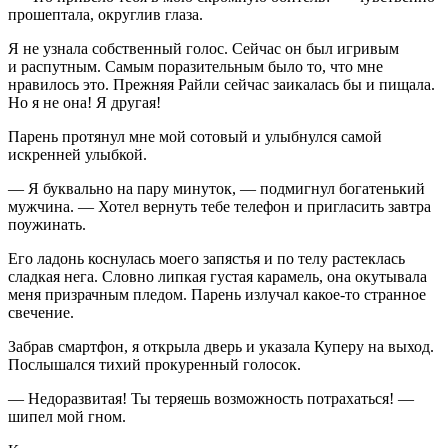
прошептала, округлив глаза.
Я не узнала собственный голос. Сейчас он был игривым
и распутным. Самым поразительным было то, что мне
нравилось это. Прежняя Райли сейчас заикалась бы и пищала.
Но я не она! Я другая!
Парень протянул мне мой сотовый и улыбнулся самой
искренней улыбкой.
— Я буквально на пару минуток, — подмигнул богатенький
мужчина. — Хотел вернуть тебе телефон и пригласить завтра
поужинать.
Его ладонь коснулась моего запястья и по телу растеклась
сладкая нега. Словно липкая густая карамель, она окутывала
меня призрачным пледом. Парень излучал какое-то странное
свечение.
Забрав смартфон, я открыла дверь и указала Куперу на выход.
Послышался тихий прокуренный голосок.
— Недоразвитая! Ты теряешь возможность потрахаться! —
шипел мой гном.