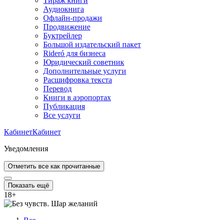
Тираж книги
Аудиокнига
Офлайн-продажи
Продвижение
Буктрейлер
Большой издательский пакет
Rideró для бизнеса
Юридический советник
Дополнительные услуги
Расшифровка текста
Перевод
Книги в аэропортах
Публикация
Все услуги
Кабинет
Кабинет
Уведомления
Отметить все как прочитанные
Показать ещё
18
+