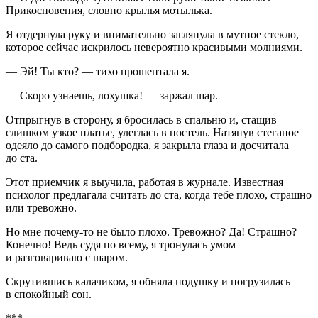
Прикосновения, словно крылья мотылька.
Я отдернула руку и внимательно заглянула в мутное стекло,
которое сейчас искрилось невероятно красивыми молниями.
— Эй! Ты кто? — тихо прошептала я.
— Скоро узнаешь, лохушка! — заржал шар.
Отпрыгнув в сторону, я бросилась в спальню и, стащив
слишком узкое платье, улеглась в постель. Натянув стеганое
одеяло до самого подбородка, я закрыла глаза и досчитала
до ста.
Этот приемчик я выучила, работая в журнале. Известная
психолог предлагала считать до ста, когда тебе плохо, страшно
или тревожно.
Но мне почему-то не было плохо. Тревожно? Да! Страшно?
Конечно! Ведь судя по всему, я тронулась умом
и разговариваю с шаром.
Скрутившись калачиком, я обняла подушку и погрузилась
в спокойный сон.