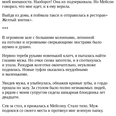
моей внешности. Наоборот! Она их подчеркивала. Но Мейсон
говорил, что мне идет, и я ему верила.
Выйдя из дома, я поймала такси и отправилась в ресторан»
Желтый зонтик».
***
В огромном зале с большими колоннами, лепниной
на потолке и огромными сверкающими люстрами было
шумно и душно.
Нервно теребя руками новенький клатч, я пыталась найти
глазами мужа. Но очки снова запотели, и я споткнулась
и упала. Разодрав колготки окончательно, неуклюже
поднялась. Новые туфли оказались неудобными
и маленькими.
Увидев мужа, я улыбнулась, обнажив кривые зубы, и гордо
прошла по залу. За столом было полно незнакомых людей,
а рядом с моим супругом сидела шикарная блондинка лет
двадцати.
Сев за стол, я прижалась к Мейсону. Стало тихо. Муж
поднялся со своего места и протянул мне зеленую папку.