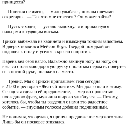
принцесса?
— Понятия не имею, — мило улыбаясь, пожала плечами
секретарша. — Так что мне ответить? Он может зайти?
— Пусть заходит, — устало выдохнул я и прикоснулся
пальцами к гудящим вискам.
Трикси выбежала из кабинета и взмахнула тонким запястьем.
В дверях появился Мейсон Коул. Твердой походкой он
подошел к столу и уселся в кресло напротив.
Парень вел себя нагло. Вальяжно закинув ногу на ногу, он
взял со стола мою дорогую ручку с золотым пером и, повертев
ее в потной руке, положил на место.
— Трэвис. Мы с Трикси приглашаем тебя сегодня
в 21:00 в ресторан «Желтый зонтик». Мы долго шли к этому.
Сегодня я сделаю ей предложение, — мерзко прошептав
последнюю фразу, мужчина широко улыбнулся. — Потому,
хотелось бы, чтобы ты разделил с нами это радостное
событие, — гнусным голосом добавил подчиненный.
Не понимая, что делаю, я принял предложение мерзкого типа.
Лишь бы он поскорее отвязался.