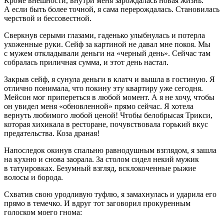
Кроме внешности, внутри меня зарождалась новая жизнь.
А если быть более точной, я сама перерождалась. Становилась
черствой и бессовестной.
Сверкнув серыми глазами, гаденько улыбнулась и потерла
ухоженные руки. Сейф за картиной не давал мне покоя. Мы
с мужем откладывали деньги на «черный день». Сейчас там
собралась приличная сумма, и этот день настал.
Закрыв сейф, я сунула деньги в клатч и вышла в гостиную. Я
отлично понимала, что покину эту квартиру уже сегодня.
Мейсон мог припереться в любой момент. А я не хочу, чтобы
он увидел меня «обновленной» прямо сейчас. Я хотела
вернуть любимого любой ценой! Чтобы белобрысая Трикси,
которая хихикала в ресторане, почувствовала горький вкус
предательства. Коза драная!
Напоследок окинув спальню равнодушным взглядом, я зашла
на кухню и снова заорала. За столом сидел некий мужик
в татуировках. Безумный взгляд, всклокоченные рыжие
волосы и борода.
Схватив свою уродливую туфлю, я замахнулась и ударила его
прямо в темечко. И вдруг тот заговорил прокуренным
голоском моего гнома: