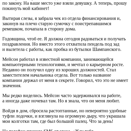
по закону. На ваше место уже взяли девушку. А теперь, прошу
покинуть мой кабинет!
Вытирая слезы, я забрала чек из отдела финансирования и,
закинув на плечо старую сумочку с поистрепавшимся
ремешком, почапала в сторону дома.
Годовщина, чтоб ее. Я должна сегодня радоваться и получать
поздравления. Но вместо этого отхватила пендель под зад
и вылетела с работы, как пробка из бутылки
Шампанск
ого.
Мейсон работал в известной компании, занимающейся
компьютерными технологиями, и мечтал о карьерном росте.
Недавно он получил одну из хороших должностей. Стал
заместителем начальника отдела. Вот только название
компании держал от меня в секрете. Говорил, что это не имеет
значения.
Мы редко виделись. Мейсон часто задерживался на работе,
а иногда даже ночевал там. Но я знала, что он меня любит.
Войдя в дом, сбросила растоптанные, но невероятно удобные
туфли лодочки, и взглянула на огромную дыру, что украшала
мои колготки там, где был большой палец. Что за день!