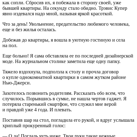
как сопли. Сбросив их, я побежала в сторону своей, уже
бывшей квартиры. На секунду стало обидно. Трэвис Купер
явно издевался надо мной, называя яркой красоткой.
Что за день! Увольнение, предательство любимого человека,
еще и без жилья осталась.
Добежав до квартиры, я вошла в уютную гостиную и села
на пол.
Еще больно! Я сама обставляла ее по последней дизайнерской
моде. На журнальном столике заметила еще одну папку.
Тяжело вздохнула, подползла к столу и прочла договор
о купле однокомнатной квартирки в самом жутком районе
Нью-Джерси.
Захотелось позвонить родителям. Рассказать обо всем, что
случилось. Порывшись в сумке, не нашла чертов гаджет. Я
потеряла старенький смартфон, что служил мне верой
и правдой уже 4 года. И плевать.
Поставив шар на стол, погладила его рукой, и вдруг услышала
хриплый прокуренный голос:
— О да! Погладь чуть ниже. Твои руки такие нежные.