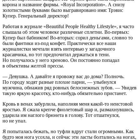
корона и название фирмы. «Royal Incorporation». А снизу
золотистыми буквами было выгравировано имя: Трэвис
Купер. Генеральный директор!
Работая в журнале «Beautiful People Healthy Lifestyle», я часто
слышала об этом человеке различные сп
летн
и. Во-первых:
Купер был бабником! Во-вторых: сорил деньгами, словно то
были фантики из-под конфет. Практически все наши
журналистки мечтали взять интервью у загадочного
красавчика, но тот предпочитал держаться в тени.
Но получалось у него хреново. Он постоянно попадал
в объективы желтой прессы.
— Девушка. А давайте я провожу вас до дома? Полночь.
По городу ходят разные плохие парни, — улыбнулся
мужчина, обнажив ряд ровных белоснежных зубов. — Увидев
такую яркую красотку, кто-нибудь обязательно пристанет.
Кровь в венах забурлила, наполняя меня какой-то неистовой
яростью. Я сжала крепче фиолетовый шар и, размахнувшись,
ударила им наглого брюнета в голову. Тот отшатнулся,
но не упал.
Я попыталась бежать, но туфли вдруг стали огромными. Как
будто моя нога усохла, и сейчас эти ласты болтались на ногах,