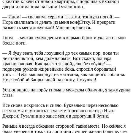
Схватив ключи от новой квартиры, я подошла к входной
двери и поманила пальцем Гуталиннио.
— Идем! — сверкнув серыми глазами, топнула ногой. —
Пора сваливать и делать из меня конфЭтку. И прекрати
называть меня лохушкой! Мне не нравится.
Гном — мужик сунул деньги в карман брюк и указал на мои
босые ноги.
— Я буду звать тебя лохушкой до тех самых пор, пока ты
не станешь той, кем должна быть. Вот скажи, лошара
красноголовая! Как далеко ты дойдешь без обуви? —
подперев руками жирненькие бока, спросил бородатый
тип. — Тебя вышвырнут из магазина, как вшивого гоблина.
Но с тобой я! Запрыгивай на спину, Лохушка!
Устроившись на горбу гнома в мужском обличии, я зажмурила
глаза.
Все снова искрилось и сияло. Буквально через несколько
секунд мы очутились в туалете торгового центра Нью-
Джерси. Гуталиннио занес меня в дорогущий бутик.
Раньше я всегда обходила стороной такие места. Но сейчас я
была уверена в том, что достойна лучшей жизни больше, чем