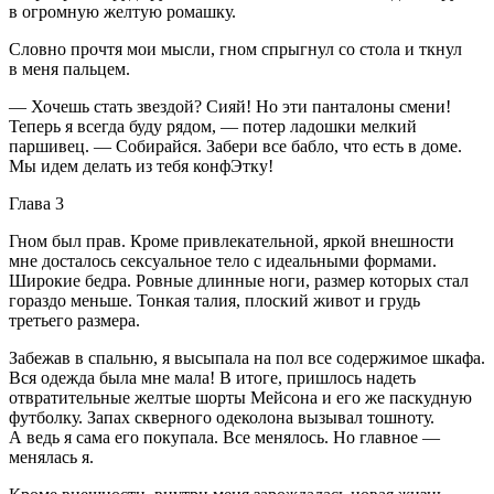
в огромную желтую ромашку.
Словно прочтя мои мысли, гном спрыгнул со стола и ткнул
в меня пальцем.
— Хочешь стать звездой? Сияй! Но эти панталоны смени!
Теперь я всегда буду рядом, — потер ладошки мелкий
паршивец. — Собирайся. Забери все бабло, что есть в доме.
Мы идем делать из тебя конфЭтку!
Глава 3
Гном был прав. Кроме привлекательной, яркой внешности
мне досталось
секс
уальное тело с идеальными формами.
Широкие бедра. Ровные длинные ноги, размер которых стал
гораздо меньше. Тонкая талия, плоский живот и грудь
третьего размера.
Забежав в спальню, я высыпала на пол все содержимое шкафа.
Вся одежда была мне мала! В итоге, пришлось надеть
отвратительные желтые шорты Мейсона и его же паскудную
футболку. Запах скверного одеколона вызывал тошноту.
А ведь я сама его покупала. Все менялось. Но главное —
менялась я.