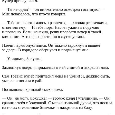
Купер прислушался.
— Ты не одна? — он внимательно осмотрел гостиную. —
Мне показалось, что кто-то говорит.
— Тебе лишь показалось, красавчик, — хлопая ресничками,
ответила ему. — И тебе пора. Насчет ужина я подумаю
и позвоню. Если, конечно, решу провести вечер в твоей
компании. А теперь прости, но я жутко устала.
Плечи парня опустились. Он тяжело вздохнул и вышел
за дверь. В коридоре обернулся и подмигнул мне.
— Увидимся, Золушка.
Захлопнув дверь, я прижалась к ней спиной и закрыла глаза.
Сам Трэвис Купер пригласил меня на ужин! Я, должно быть,
умерла и попала в рай!
Послышался хриплый смех гнома.
— Ой, не могу, Лохушка! — громко ржал Гуталиннио. — Он
сравнил тебя с Золушкой. С меркантильной дурой, что носила
на ногах стеклянные башмаки и нажралась на балу.