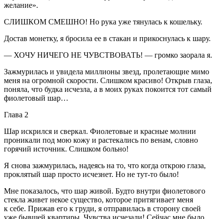
желание».
СЛИШКОМ СМЕШНО! Но рука уже тянулась к кошельку.
Достав монетку, я бросила ее в стакан и прикоснулась к шару.
— ХОЧУ НИЧЕГО НЕ ЧУВСТВОВАТЬ! — громко заорала я.
Зажмурилась и увидела миллионы звезд, пролетающие мимо
меня на огромной скорости. Слишком красиво! Открыв глаза,
поняла, что будка исчезла, а в моих руках покоится тот самый
фиолетовый шар…
Глава 2
Шар искрился и сверкал. Фиолетовые и красные молнии
проникали под мою кожу и растекались по венам, словно
горячий источник. Слишком больно!
Я снова зажмурилась, надеясь на то, что когда открою глаза,
проклятый шар просто исчезнет. Но не тут-то было!
Мне показалось, что шар живой. Будто внутри фиолетового
стекла живет некое существо, которое притягивает меня
к себе. Прижав его к груди, я отправилась в сторону своей
уже бывшей квартиры. Чувства исчезали! Сейчас мне было