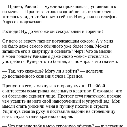
— Привет, Райли! — мужчина прокашлялся, уставившись
на меня. — Прости за столь поздний визит, но мне очень
хотелось увидеть тебя прямо сейчас. Имя узнал из телефона.
Адресок подсказали.
Господи! Ну, до чего же он
секс
уальный и горячий!
От него за версту пахнет потрясающим
секс
ом. А у меня
не было даже самого обычного уже более года. Может,
затащить его в квартиру и оседлать? Черт! Что за мысли
в моей голове? Раньше я даже слово «
секс
» стеснялась
употребить. Купер что-то болтал, а я пожирала его глазами.
— Так, что скажешь? Могу ли я войти? — долетели
до воспаленного сознания слова Трэвиса.
Пропустив его, я махнула в сторону кухни. Плейбой
с интересом осматривал маленькую квартиру. Я ожидала, что
он брезгливо скривит лицо. Протрет стул платочком, прежде
чем усадить на него свой навороченный и упругий зад. Мои
мысли опять уносили меня в пучину похоти и страсти.
Ущипнув себя за руку, я поставила ладони на столешницу
и заглянула в глаза красивого парня.
— Что привело тебя в мою скромную обитель? — чувственно