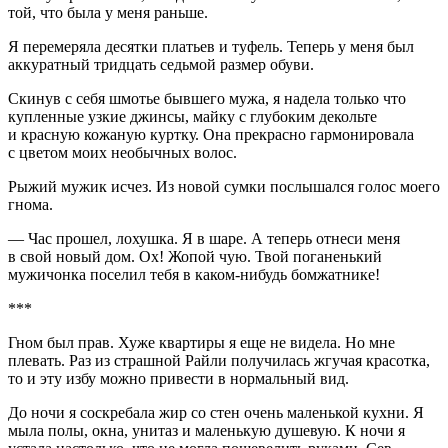
той, что была у меня раньше.
Я перемеряла десятки платьев и туфель. Теперь у меня был
аккуратный тридцать седьмой размер обуви.
Скинув с себя шмотье бывшего мужа, я надела только что
купленные узкие джинсы, майку с глубоким декольте
и красную кожаную куртку. Она прекрасно гармонировала
с цветом моих необычных волос.
Рыжий мужик исчез. Из новой сумки послышался голос моего
гнома.
— Час прошел, лохушка. Я в шаре. А теперь отнеси меня
в свой новый дом. Ох! Жопой чую. Твой поганенький
мужичонка поселил тебя в каком-нибудь бомжатнике!
***
Гном был прав. Хуже квартиры я еще не видела. Но мне
плевать. Раз из страшной Райли получилась жгучая красотка,
то и эту избу можно привести в нормальный вид.
До ночи я соскребала жир со стен очень маленькой кухни. Я
мыла полы, окна, унитаз и маленькую душевую. К ночи я