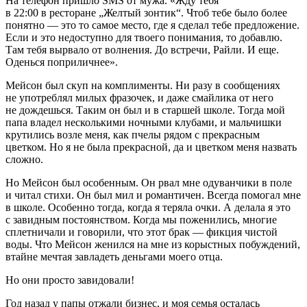
На телефон пришло SMS от мужа. «Жду тебя
в 22:00 в ресторане „Желтый зонтик“. Чтоб тебе было более
понятно — это то самое место, где я сделал тебе предложение.
Если и это недоступно для твоего понимания, то добавлю.
Там тебя вырвало от волнения. До встречи, Райли. И еще.
Оденься поприличнее».
Мейсон был скуп на комплименты. Ни разу в сообщениях
не употреблял милых фразочек, и даже смайлика от него
не дождешься. Таким он был и в старшей школе. Тогда мой
папа владел несколькими ночными клубами, и мальчишки
крутились возле меня, как пчелы рядом с прекрасным
цветком. Но я не была прекрасной, да и цветком меня назвать
сложно.
Но Мейсон был особенным. Он рвал мне одуванчики в поле
и читал стихи. Он был мил и романтичен. Всегда помогал мне
в школе. Особенно тогда, когда я теряла очки. А делала я это
с завидным постоянством. Когда мы поженились, многие
сп
летн
ичали и говорили, что этот брак — фикция чистой
воды. Что Мейсон женился на мне из корыстных побуждений,
втайне мечтая завладеть деньгами моего отца.
Но они просто завидовали!
Год назад у папы отжали бизнес, и моя семья осталась