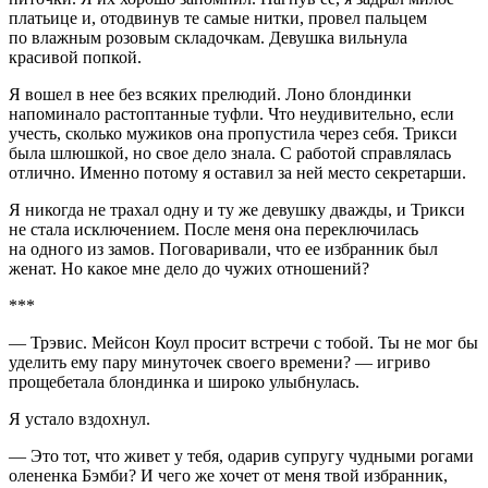
платьице и, отодвинув те самые нитки, провел пальцем
по влажным розовым складочкам. Девушка вильнула
красивой попкой.
Я вошел в нее без всяких прелюдий.
Лоно
блондинки
напоминало растоптанные туфли. Что неудивительно, если
учесть, сколько мужиков она пропустила через себя. Трикси
была шлюшкой, но свое дело знала. С работой справлялась
отлично. Именно потому я оставил за ней место секретарши.
Я никогда не трахал одну и ту же девушку дважды, и Трикси
не стала исключением. После меня она переключилась
на одного из замов. Поговаривали, что ее избранник был
женат. Но какое мне дело до чужих отношений?
***
— Трэвис. Мейсон Коул просит встречи с тобой. Ты не мог бы
уделить ему пару минуточек своего времени? — игриво
прощ
ебет
ала блондинка и широко улыбнулась.
Я устало вздохнул.
— Это тот, что живет у тебя, одарив супругу чудными рогами
олененка Бэмби? И чего же хочет от меня твой избранник,