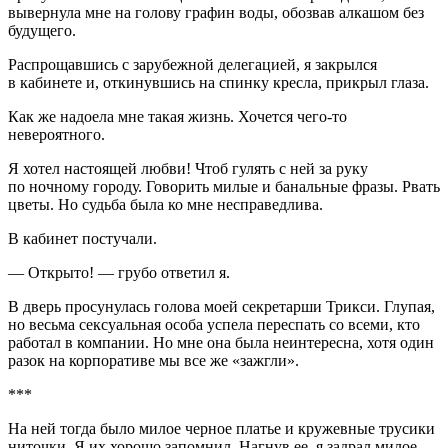
вывернула мне на голову графин воды, обозвав алкашом без
будущего.
Распрощавшись с зарубежной делегацией, я закрылся
в кабинете и, откинувшись на спинку кресла, прикрыл глаза.
Как же надоела мне такая жизнь. Хочется чего-то
невероятного.
Я хотел настоящей любви! Чтоб гулять с ней за руку
по ночному городу. Говорить милые и б
анальн
ые фразы. Рвать
цветы. Но судьба была ко мне несправедлива.
В кабинет постучали.
— Открыто! — грубо ответил я.
В дверь просунулась голова моей секретарши Трикси. Глупая,
но весьма
секс
уальная особа успела переспать со всеми, кто
работал в компании. Но мне она была неинтересна, хотя один
разок на корпоративе мы все же «зажгли».
***
На ней тогда было милое черное платье и кружевные трусики
ниточки. Я их хорошо запомнил. Нагнув ее, я задрал милое