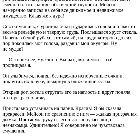
смешно от осознания собственной глупости. Мейсон
намеренно записал на себя все движимое и недвижимое
имущество. Какая же я дура!
Споткнувшись, я уронила очки и ударилась головой о чью-то
весьма рельефную и твердую грудь. Послышался хруст стекла.
Парень в белой рубахе, тот самый, на груди которого до сих
пор покоилась моя голова, раздавил мои окуляры. Ну
не
мудак
?
— Осторожнее, мужчина. Вы раздавили мои глаза! —
пропищала я.
Он улыбнулся, поднял безнадежно испорченные очки и,
покрутив их в руке, швырнул в ближайшие кусты.
Открыв рот, хотела отругать его за наглость и вдруг поняла,
что прекрасно вижу.
Пристально уставилась на парня. Красив! Я бы сказала
прекрасен. Мейсон по сравнению с ним — жалкая призрачная
дымка. Протянула руку и легонько коснулась лица
незнакомца. Удивительно! Я совершенно не чувствовала
смущения.