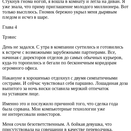
Стукнув гнома ногой, я вошла в комнату и легла на диван. Я
уже знала, что приму приглашение молодого миллионера. Вот
только высплюсь. Гномик бережно укрыл меня дырявым
пледом и исчез в шаре.
Глава 4
Трэвис
День не задался. С утра в компании суетились и готовились
к встрече с возможными зарубежными партнерами. Все,
начиная с директоров отделов до самых обычных курьеров,
куда-то торопились и бегали по бесконечным коридорам
огромного офиса.
Накануне я хорошенько отдохнул с двумя симпатичными
сестрами. И сейчас чувствовал себя паршиво. Лошадиная доза
выпитого за ночь
виски
оставила мерзкий отпечаток
на уставшем лице.
Именно это и послужило причиной того, что сделка года
была сорвана. Мои компьютерные технологии уже
не интересовали инвесторов.
Меня сочли безответственным. А бойкая девушка, что
присутствовала на совещании в качестве переводчика,