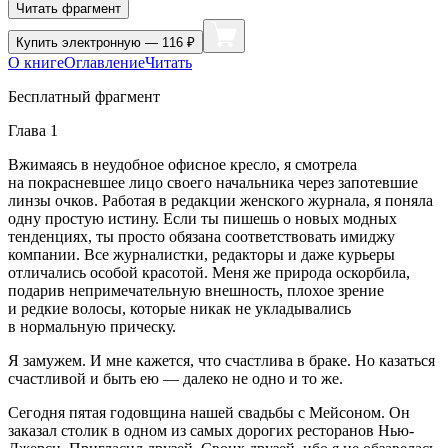
Читать фрагмент
Купить
электронную — 116 ₽
О книге
Оглавление
Читать
Бесплатный фрагмент
Глава 1
Вжимаясь в неудобное офисное кресло, я смотрела
на покрасневшее лицо своего начальника через запотевшие
линзы очков. Работая в редакции женского журнала, я поняла
одну простую истину. Если ты пишешь о новых модных
тенденциях, ты просто обязана соответствовать имиджу
компании. Все журналистки, редакторы и даже курьеры
отличались особой красотой. Меня же природа оскорбила,
подарив непримечательную внешность, плохое зрение
и редкие волосы, которые никак не укладывались
в нормальную прическу.
Я замужем. И мне кажется, что счастлива в браке. Но казаться
счастливой и быть ею — далеко не одно и то же.
Сегодня пятая годовщина нашей свадьбы с Мейсоном. Он
заказал столик в одном из самых дорогих ресторанов Нью-