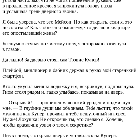
устала настолько, что не могла пошевелить руками. Сев
в продавленное кресло, я запрокинула голову назад
и услышала трель дверного звонка.
Я была уверена, что это Мейсон. Но как открыть, если я, это
не совсем я? Как я объясню бывшему, что делаю в квартире
его опостылевшей жены?
Бесшумно ступая по чистому полу, я осторожно заглянула
в глазок.
Да ладно! За дверью стоял сам Трэвис Купер!
Плейбой, миллионер и бабник держал в руках мой старенький
смартфон.
Кто-то укусил меня за лодыжку и я, вскрикнув, подпрыгнула.
Гном стоял рядом и, гадко улыбаясь, показывал на дверь.
— Открывай! — прошипел маленький уродец и подмигнул
мне. — В глубине души мы оба знаем. Тебе льстит, что такой
мужчина как Купер, проявил к тебе нешуточный интерес.
Ну же! Лохушка! Не откроешь ты, это сделаю я. Хочешь,
чтобы красавчик узнал о твоем секретике?
Пнув гнома, я открыла дверь и уставилась на Купера.