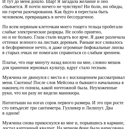
И тут до меня дошло. Шар! Я загадала желание и оно
сбывается. Я почти ничего не чувствую! Ни боли, ни обиды,
ни горечи разочарования. Как будто я перестала быть
человеком, превращаясь в нечто бессердечное.
По всем нервным клеточкам моего тощего тельца пробегали
слабые электрические разряды. Не особо приятно,
но и не больно. Глаза стали видеть все ярче. Я даже различала
оттенки зеленого на листьях деревьев. Раньше все сливалось
в бесформенное нечто, и даже огромные бифокальные линзы
в старых очках не помогали справиться со слабым зрением.
Платье, что еще минуту назад висело на мне, словно мешок
для хранения зерновых культур, вдруг стало тесным.
Мужчина не двинулся с места и с восхищением рассматривал
меня. Скотина! После слов Мейсона и бывшего начальника я
наконец-то поняла, какой ничтожной была. Неухоженные
руки, что ни разу не видели маникюра.
Натоптыши на ногах сорок первого размера. И это при росте
сто пятьдесят три сантиметра. Гулливер и Лилипут. Два
в одном!
Мужчина снова прикоснулся ко мне и, порывшись в кармане,
достал картонный квадрат. На черном фоне была нарисована