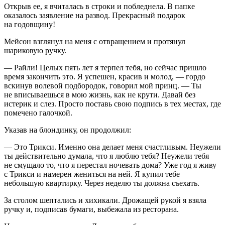
Открыв ее, я вчиталась в строки и побледнела. В папке
оказалось заявление на развод. Прекрасный подарок
на годовщину!
Мейсон взглянул на меня с отвращением и протянул
шариковую ручку.
— Райли! Целых пять лет я терпел тебя, но сейчас пришло
время закончить это. Я успешен, красив и молод, — гордо
вскинув волевой подбородок, говорил мой принц. — Ты
не вписываешься в мою жизнь, как не крути. Давай без
истерик и слез. Просто поставь свою подпись в тех местах, где
помечено галочкой.
Указав на блондинку, он продолжил:
— Это Трикси. Именно она делает меня счастливым. Неужели
ты действительно думала, что я люблю тебя? Неужели тебя
не смущало то, что я перестал ночевать дома? Уже год я живу
с Трикси и намерен жениться на ней. Я купил тебе
небольшую квартирку. Через неделю ты должна съехать.
За столом шептались и хихикали. Дрожащей рукой я взяла
ручку и, подписав бумаги, выбежала из ресторана.