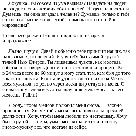
— Лохушка! Ты совсем из ума выжила? Нападать на людей
не входит в список твоих обязанностей. Я здесь не просто так.
Думаешь, ты одна загадала желание? Думаешь, только к тебе
снизошли высшие силы, чтобы помочь осознать тайны
мироздания?
После чего рыжий Гуталиннио противно заржал
и продолжил:
— Ладно, шучу я. Давай я объясню тебе принцип наших, так
называемых, отношений. Я учу тебя быть самой крутой
телкой Нью-Джерси. Ты лишаешься чувств, как и хотела,
собственно говоря. Долгий, но эффективный процесс. Раз
в 24 часа всего на 60 минут я могу стать тем, кем был до того,
как стать гномом. Если мне удается сделать из тебя Мечту
всех мужиков, то ровно через месяц шар отпустит меня. Я
снова стану человеком, а ты получишь желаемое. Так чего
желаешь, Райли?
— Я хочу, чтобы Мейсон полюбил меня снова, — злобно
прошипела я. Хочу, чтобы меня восстановили на прежней
должности. Хочу, чтобы меня любили по-настоящему. Хочу
быть крутой! — не задумываясь, выпалила я и протянула
гномо-мужику все, что достала из сейфа.