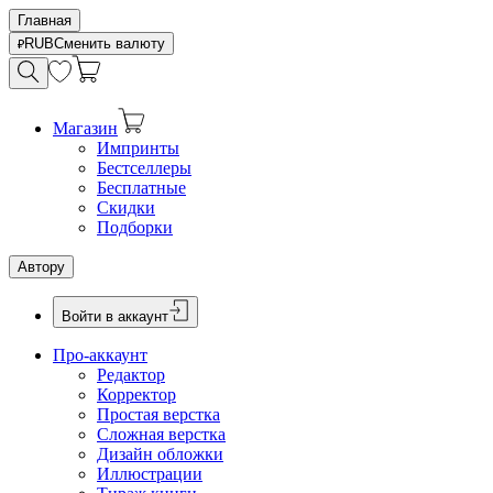
Главная
RUB
Сменить валюту
Магазин
Импринты
Бестселлеры
Бесплатные
Скидки
Подборки
Автору
Войти в аккаунт
Про-аккаунт
Редактор
Корректор
Простая верстка
Сложная верстка
Дизайн обложки
Иллюстрации