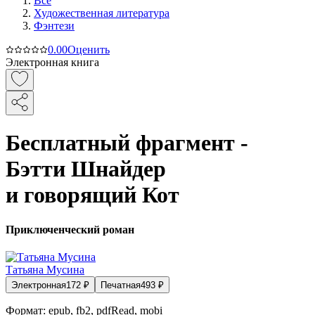
Все
Художественная литература
Фэнтези
0.0
0
Оценить
Электронная книга
Бесплатный фрагмент -
Бэтти Шнайдер
и говорящий Кот
Приключенческий роман
Татьяна Мусина
Электронная
172
₽
Печатная
493
₽
Формат:
epub, fb2, pdfRead, mobi