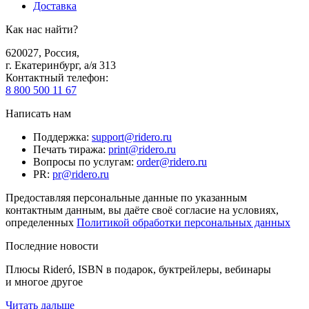
Доставка
Как нас найти?
620027
,
Россия
,
г. Екатеринбург, а/я 313
Контактный телефон
:
8 800 500 11 67
Написать нам
Поддержка
:
support@ridero.ru
Печать тиража
:
print@ridero.ru
Вопросы по услугам
:
order@ridero.ru
PR
:
pr@ridero.ru
Предоставляя персональные данные по указанным
контактным данным, вы даёте своё согласие на условиях,
определенных
Политикой обработки персональных данных
Последние новости
Плюсы Rideró, ISBN в подарок, буктрейлеры, вебинары
и многое другое
Читать дальше