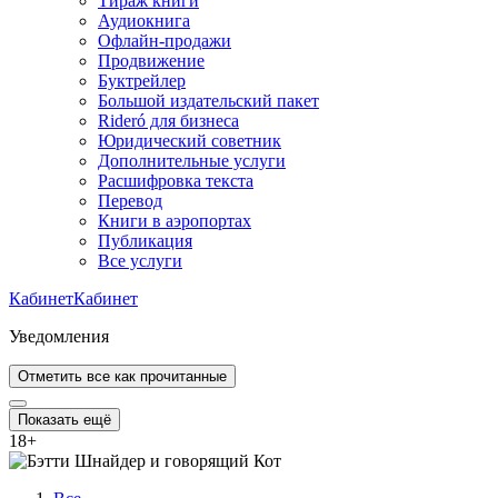
Тираж книги
Аудиокнига
Офлайн-продажи
Продвижение
Буктрейлер
Большой издательский пакет
Rideró для бизнеса
Юридический советник
Дополнительные услуги
Расшифровка текста
Перевод
Книги в аэропортах
Публикация
Все услуги
Кабинет
Кабинет
Уведомления
Отметить все как прочитанные
Показать ещё
18
+