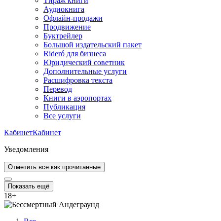
Тираж книги
Аудиокнига
Офлайн-продажи
Продвижение
Буктрейлер
Большой издательский пакет
Rideró для бизнеса
Юридический советник
Дополнительные услуги
Расшифровка текста
Перевод
Книги в аэропортах
Публикация
Все услуги
Кабинет
Кабинет
Уведомления
Отметить все как прочитанные
Показать ещё
18
+