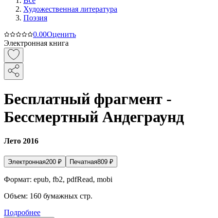
Все
Художественная литература
Поэзия
0.0
0
Оценить
Электронная книга
Бесплатный фрагмент -
Бессмертный Андеграунд
Лето 2016
Электронная
200
₽
Печатная
809
₽
Формат:
epub, fb2, pdfRead, mobi
Объем:
160
бумажных стр.
Подробнее