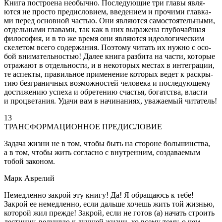
Книга построена необычно. Последующие три главы явля-
ются не просто предисловием, введением и прочими главка-
ми перед основной частью. Они являются самостоятельными,
отдельными главами, так как в них выражена глубочайшая
философия, и в то же время они являются идеологическим
скелетом всего содержания. Поэтому читать их нужно с осо-
бой внимательностью! Далее книга разбита на части, которые
отражают в отдельности, и в некоторых местах в интеграции,
те аспекты, правильное применение которых ведет к раскры-
тию безграничных возможностей человека и последующему
достижению успеха и обретению счастья, богатства, власти
и процветания. Удачи вам в начинаниях, уважаемый читатель!
13
ТРАНСФОРМАЦИОННОЕ ПРЕДИСЛОВИЕ
Задача жизни не в том, чтобы быть на стороне большинства,
а в том, чтобы жить согласно с внутренним, создаваемым
тобой законом.
Марк Аврелий
Немедленно закрой эту книгу! Да! Я обращаюсь к тебе!
Закрой ее немедленно, если дальше хочешь жить той жизнью,
которой жил прежде! Закрой, если не готов (а) начать строить
лестницу, ведущую к лучшей жизни, ко всему тому, о чем