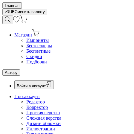
Главная
RUB
Сменить валюту
Магазин
Импринты
Бестселлеры
Бесплатные
Скидки
Подборки
Автору
Войти в аккаунт
Про-аккаунт
Редактор
Корректор
Простая верстка
Сложная верстка
Дизайн обложки
Иллюстрации