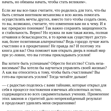
начать, но обязаны начать, чтобы стать великим».
Если же вы все-таки считаете, что родились для того, что-бы
быть слепым винтиком механизма и всю жизнь помогать
осуществлять мечты других, вместо того чтобы создать свою,
то вы, возможно, считаете, что изменения вам ни к чему. И я
вас прекрасно понимаю! Так важно сохранять защищенность
и стабильность. Верно? Но нужна ли вам такая жизнь, полная
отчаяния и безысходности, в то время как существует доступ-
ная, более позитивная альтернатива? Ведь гораздо лучше жить
счастливо и в процветании! Не правда ли? И поэтому эта
книга для вас! Она поможет вам открыть дверь в новый мир
при ус-ловии, что вы готовы прикладывать усилия!
Вы хотите быть успешным? Обрести богатство? Стать неза-
висимым? Вы хотели бы научиться управлять своей жизнью?
А как вы относитесь к тому, чтобы быть счастливым? Вы
гото-вы прилагать усилия? Тогда читайте дальше!
— с радостью поделюсь с вами тайнами, которые открыл для
себя в процессе постижения извечных абсолютных истин,
содержащихся во всех сакраментальных учениях. Применение
этих законов и стратегий дало непревзойденный результат
и продолжает удивлять меня свершениями!