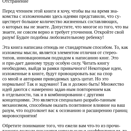
Отстранение
Перед чтением этой книги я хочу, чтобы вы на время зна-
комства с изложенными здесь идеями представили, что су-
ществует большое количество жизненных составляющих,
о которых вы не знаете. Допустите, что многое из того, что вы
знаете, не совсем верно и требует уточнения. Откройте свой
разум! Будьте подобны любознательному ребенку!
Эта книга написана отнюдь не стандартным способом. То, как
изложены мысли, является элементом отличия от стерео-
типов, инновационным подходом к написанию книг. Это
и при-дает данному труду особую силу. Читать книгу
необходимо, выйдя за рамки привычного! Некоторые идеи,
изложенные в книге, будут провоцировать вас на спор
со мной и авторами приводимых здесь цитат. Но это
нормально! Так и задумано! Так и должно быть! Множество
идей даются с намеренно задан-ным повторением как
в отдельности, так и в комбинировании с другими
концепциями. Это является специально разрабо-танным
механизмом, способным оказать позитивное влияние на ваш
разум, что подтолкнет вас к осознанию и расширению границ
мировосприятия!
Обретите понимание того, что ежели вам что-то из прочи-
танного вначале покажется нереальным и неэффективным, то