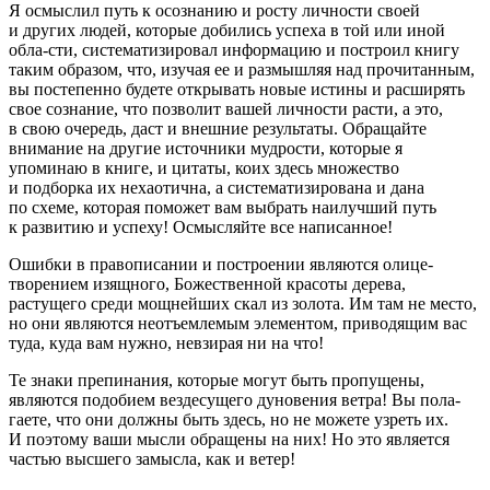
Я осмыслил путь к осознанию и росту личности своей
и других людей, которые добились успеха в той или иной
обла-сти, систематизировал информацию и построил книгу
таким образом, что, изучая ее и размышляя над прочитанным,
вы постепенно будете открывать новые истины и расширять
свое сознание, что позволит вашей личности расти, а это,
в свою очередь, даст и внешние результаты. Обращайте
внимание на другие источники мудрости, которые я
упоминаю в книге, и цитаты, коих здесь множество
и подборка их нехаотична, а систематизирована и дана
по схеме, которая поможет вам выбрать наилучший путь
к развитию и успеху! Осмысляйте все написанное!
Ошибки в правописании и построении являются олице-
творением изящного, Божественной красоты дерева,
растущего среди мощнейших скал из золота. Им там не место,
но они являются неотъемлемым элементом, приводящим вас
туда, куда вам нужно, невзирая ни на что!
Те знаки препинания, которые могут быть пропущены,
являются подобием вездесущего дуновения ветра! Вы пола-
гаете, что они должны быть здесь, но не можете узреть их.
И поэтому ваши мысли обращены на них! Но это является
частью высшего замысла, как и ветер!