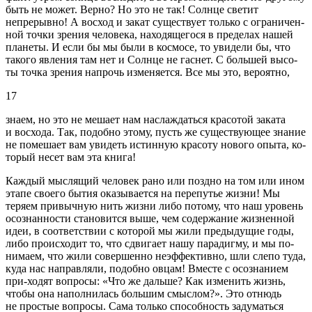
быть не может. Верно? Но это не так! Солнце светит
непрерывно! А восход и закат существует только с ограничен-
ной точки зрения человека, находящегося в пределах нашей
планеты. И если бы мы были в космосе, то увидели бы, что
такого явления там нет и Солнце не гаснет. С большей высо-
ты точка зрения напрочь изменяется. Все мы это, вероятно,
17
знаем, но это не мешает нам наслаждаться красотой заката
и восхода. Так, подобно этому, пусть же существующее знание
не помешает вам увидеть истинную красоту нового опыта, ко-
торый несет вам эта книга!
Каждый мыслящий человек рано или поздно на том или ином
этапе своего бытия оказывается на перепутье жизни! Мы
теряем привычную нить жизни либо потому, что наш уровень
осознанности становится выше, чем содержание жизненной
идеи, в соответствии с которой мы жили предыдущие годы,
либо происходит то, что сдвигает нашу парадигму, и мы по-
нимаем, что жили совершенно неэффективно, шли слепо туда,
куда нас направляли, подобно овцам! Вместе с осознанием
при-ходят вопросы: «Что же дальше? Как изменить жизнь,
чтобы она наполнилась большим смыслом?». Это отнюдь
не простые вопросы. Сама только способность задуматься