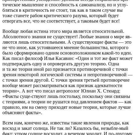
тическое мышление и способность к самоанализу, но и углу-
бляться в критичность не стоит, так как в таком случае вы
тоже станете рабом критического разума, который будет
отвергать все, что не соответствует, а таковым будет все!
Вообще любая истина этого мира является относительной.
Абсолютного знания не существует! Любые знания о мире яв-
ляются лишь относительными. А существующие факты — это
не что иное, как устоявшееся мнение большинства, которого
было сформировано одним основоположником какой-то идеи.
Как писал философ Илья Касавин: «Один и тот же факт может
подтверждать одну и опровергать другую теорию. Одна
и та же теория иной раз признается противоречивой с точки
зрения некоторой логической системы и непротиворечивой —
с точки зрения другой. С точки зрения третьей противоречие
вообще может рассматриваться как признак адекватности
теории». А вот что писал антрополог Юлиан Х. Стюард:
«Факты суще-ствуют лишь постольку, поскольку они связаны
с теориями, а теории не рушатся под давлением фактов — как
правило, им на смену приходят новые теории, которые лучше
объясняют факты».
Всем нам, конечно же, известны такие явления природы, как
восход и закат солнца. Не так ли? Казалось бы, незыбле-мый
факт: утром солнце восходит, а вечером заходит. И по-другому