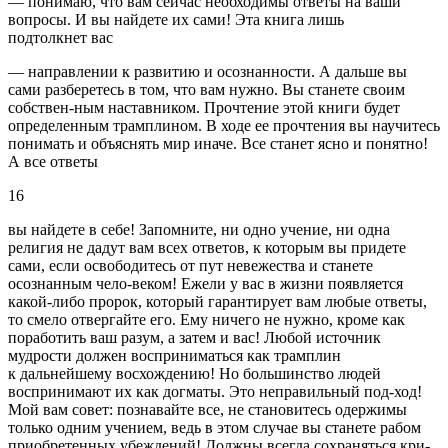
— понимаю, что вам сейчас необходимы ответы на ваши
вопросы. И вы найдете их сами! Эта книга лишь
подтолкнет вас
— направлении к развитию и осознанности. А дальше вы
сами разберетесь в том, что вам нужно. Вы станете своим
собствен-ным наставником. Прочтение этой книги будет
определенным трамплином. В ходе ее прочтения вы научитесь
понимать и объяснять мир иначе. Все станет ясно и понятно!
А все ответы
16
вы найдете в себе! Запомните, ни одно учение, ни одна
религия не дадут вам всех ответов, к которым вы придете
сами, если освободитесь от пут невежества и станете
осознанным чело-веком! Ежели у вас в жизни появляется
какой-либо пророк, который гарантирует вам любые ответы,
то смело отвергайте его. Ему ничего не нужно, кроме как
поработить ваш разум, а затем и вас! Любой источник
мудрости должен восприниматься как трамплин
к дальнейшему восхождению! Но большинство людей
воспринимают их как догматы. Это неправильный под-ход!
Мой вам совет: познавайте все, не становитесь одержимы
только одним учением, ведь в этом случае вы станете рабом
приобретенных убеждений! Должны всегда сохраняться кри-