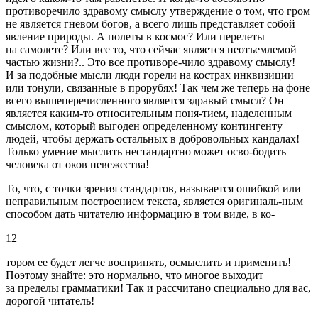
противоречило здравому смыслу утверждение о том, что гром
не является гневом богов, а всего лишь представляет собой
явление природы. А полеты в космос? Или перелеты
на самолете? Или все то, что сейчас является неотъемлемой
частью жизни?.. Это все противоре-чило здравому смыслу!
И за подобные мысли люди горели на кострах инквизиции
или тонули, связанные в прорубях! Так чем же теперь на фоне
всего вышеперечисленного является здравый смысл? Он
является каким-то относительным поня-тием, наделенным
смыслом, который выгоден определенному контингенту
людей, чтобы держать остальных в добровольных кандалах!
Только умение мыслить нестандартно может осво-бодить
человека от оков невежества!
То, что, с точки зрения стандартов, называется ошибкой или
неправильным построением текста, является оригиналь-ным
способом дать читателю информацию в том виде, в ко-
12
тором ее будет легче воспринять, осмыслить и применить!
Поэтому знайте: это нормально, что многое выходит
за пределы грамматики! Так и рассчитано специально для вас,
дорогой читатель!