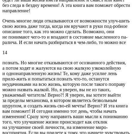
без следа в бездну времени! А эта книга вам поможет обрести
направление!
Очень многие люди отказываются от возможности улуч-шить
свою жизнь даже тогда, когда им вручают в руки под-робное
описание того, как это можно сделать. Возможно, они
не понимают чего-то и впадают в состояние мысленного па-
ралича. И если начать разбираться в чем-либо, то можно все
14
познать. Но многие отказываются от осознанного действия,
а потом ходят и жалуются на свою жалкую узкоколейную
и однонаправленную жизнь! Те, кому даже усилие лень
прило-жить и попытаться познать что-то, останутся
неудачниками на всю жизнь, которую после такого поправу
можно назвать жалкой. Но, я уверен, вы не из таких,
уважаемый читатель! Верно?! Я уверен, вы хотите выйти
за пределы механизма, в котором являетесь безвольным
шурупом, и создать жизнь сво-ей мечты! Верно? И эта книга
вам поможет! И сегодня именно тот день, чтобы начать
изменения! Сразу хочу направить ваши мысли к пониманию
того, что улучшение жизни происходит как отклик
на улучшение своей личности, на изменение миро-
восприятия. Если вы придете к тому, что начнете чувствовать