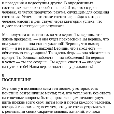
и поведения и недоступны другие. В определенных
состояниях человек способен на все! И то, что создает
человек, является продуктом разума, служащим для создания
состояния. Успех — это тоже состояние, войдя в которое
человек мыслит и дей-ствует через категории успеха, что
и дает соответствующие результаты.
Мы получаем от жизни то, во что верим. Ты веришь, что
жизнь прекрасна, — и она будет прекрасной! Ты веришь, что
она ужасна, — она станет ужасной! Веришь, что выхода
нет, — и не найдешь выхода! Веришь, что выход есть, —
обязательно его увидишь! Ты ждешь беды — она обязательно
придет! Ты боишься заболеть — ты заболеешь! Ты веришь
в успех — ты его создашь! Ты ждешь счастья — оно уже
на пути к тебе! Наша вера создает нашу реальность!
8
ПОСВЯЩЕНИЕ
Эту книгу я посвящаю всем тем людям, у которых есть
поистине безграничные мечты; тем, кто устал жить без ответа
на извечные вопросы бытия; проявляющим желание улуч-
шить прежде всего себя, затем мир и потом каждого человека,
который того захочет; всем тем, кто уже готов устремиться
к реализации своих сакраментальных желаний, но пока