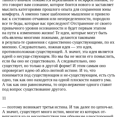
это говорит вам сознание, которое боится нового и заставляет
мыслить категориями прошлого опыта для сохранения зоны
комфорта. А именно такое шаблонное мышление и привело
вас к состоянию отчаяния или неопределенности, породило
все те беды, которые вас преследуют! Отстранение от своего
привычного уровня осознанности и будет первым этапом
на пути к изменению жизни! Те идеи, которые могут быть
объ-явлены многими ложными, делаются таковыми
в результа-те сравнения с единственно существующими, по их
мнению. Следовательно, ложная идея — это идея,
противоположная существующей. А значит, эта идея является
идеей о несуще-ствующем. Но мы бы не могли его помыслить,
если бы оно не существовало. А следовательно, оно
существует, но только в другой форме! И этим самым оно
опровергает идею об абсо-лютной истине. И то, что
понимается под существующим и не-существующим, есть суть
одно, так как оно находится на одной плоскости нашего ума.
А так как они равнозначны, то опро-вержение одного ставит
под вопрос существование другого.
11
— поэтому возникает третья истина. И так далее по цепоч-ке.
А значит, существует много истин, многие из которых от-
вергаются из-за несоответствия тем обрывкам односторонней