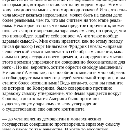
информации, которая составляет нашу модель мира. Этим я
хочу вам донести мысль, что мир неоднозначен! И то, что сна-
чала может казаться нереальным, может быть на самом деле
более реальным, чем то, что мы считаем на том этапе реаль-
ным. Некоторое из того, что вам предстоит прочитать, может
показаться противоречащим здравому смыслу, но прежде, чем
это произойдет, задайте себе вопрос: «А что такое вообще
здравый смысл?». Мне очень нравится, как по этому поводу
писал философ Георг Вильгельм Фридрих Гегель: «Здравый
человеческий смысл заключает в себе образ мышления, мак-
симы и предрассудки своего времени, и определения мысли
этого времени управляют им совершенно бессознательно для
него». Но вы, вероятно, хотите обрести свободу мышления?
Не так ли? А коль так, то способность мыслить многообразно
и гибко дарует вам ключ от дверей ментальной тюрьмы, и вы
станете более осознанными! Ведь когда-то, если вы помните
из истории, до Коперника, было совершенно противно
здравому смыслу утверждение, что Земля вращается вокруг
Солнца, а до открытия Америки было противно
существующему здравому смыслу утверждение
о существовании еще одного континента.
— до установления демократии в монархических
государствах совершенно противоречила здравому смыслу
идея о каком-то там равенстве. И когда-то абсолютно