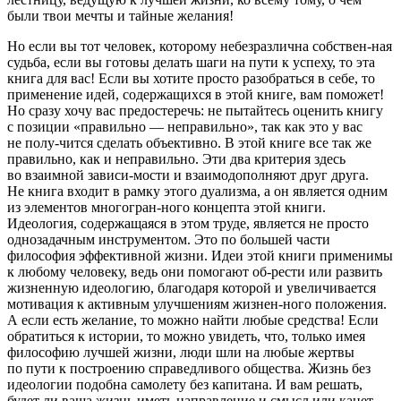
были твои мечты и тайные желания!
Но если вы тот человек, которому небезразлична собствен-ная
судьба, если вы готовы делать шаги на пути к успеху, то эта
книга для вас! Если вы хотите просто разобраться в себе, то
применение идей, содержащихся в этой книге, вам поможет!
Но сразу хочу вас предостеречь: не пытайтесь оценить книгу
с позиции «правильно — неправильно», так как это у вас
не полу-чится сделать объективно. В этой книге все так же
правильно, как и неправильно. Эти два критерия здесь
во взаимной зависи-мости и взаимодополняют друг друга.
Не книга входит в рамку этого дуализма, а он является одним
из элементов многогран-ного концепта этой книги.
Идеология, содержащаяся в этом труде, является не просто
однозадачным инструментом. Это по большей части
философия эффективной жизни. Идеи этой книги применимы
к любому человеку, ведь они помогают об-рести или развить
жизненную идеологию, благодаря которой и увеличивается
мотивация к активным улучшениям жизнен-ного положения.
А если есть желание, то можно найти любые средства! Если
обратиться к истории, то можно увидеть, что, только имея
философию лучшей жизни, люди шли на любые жертвы
по пути к построению справедливого общества. Жизнь без
идеологии подобна самолету без капитана. И вам решать,
будет ли ваша жизнь иметь направление и смысл или канет