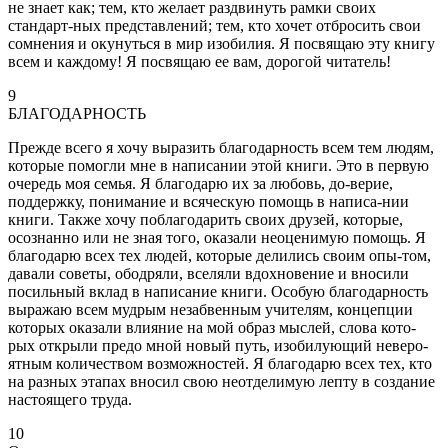
не знает как; тем, кто желает раздвинуть рамки своих
стандарт-ных представлений; тем, кто хочет отбросить свои
сомнения и окунуться в мир изобилия. Я посвящаю эту книгу
всем и каждому! Я посвящаю ее вам, дорогой читатель!
9
БЛАГОДАРНОСТЬ
Прежде всего я хочу выразить благодарность всем тем людям,
которые помогли мне в написании этой книги. Это в первую
очередь моя семья. Я благодарю их за любовь, до-верие,
поддержку, понимание и всяческую помощь в написа-нии
книги. Также хочу поблагодарить своих друзей, которые,
осознанно или не зная того, оказали неоценимую помощь. Я
благодарю всех тех людей, которые делились своим опы-том,
давали советы, ободряли, вселяли вдохновение и вносили
посильный вклад в написание книги. Особую благодарность
выражаю всем мудрым незабвенным учителям, концепции
которых оказали влияние на мой образ мыслей, слова кото-
рых открыли предо мной новый путь, изобилующий неверо-
ятным количеством возможностей. Я благодарю всех тех, кто
на разных этапах вносил свою неотделимую лепту в создание
настоящего труда.
10