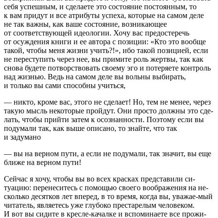
себя успешным, и сделаете это состояние постоянным, то
к вам придут и все атрибуты успеха, которые на самом деле
не так важны, как ваше состояние, возникающее
от соответствующей идеологии. Хочу вас предостеречь
от осуждения книги и ее автора с позиции: «Кто это вообще
такой, чтобы меня жизни учить?!», ибо такой позицией, если
не переступить через нее, вы примите роль жертвы, так как
снова будете потворствовать своему эго и потеряете контроль
над жизнью. Ведь на самом деле вы вольны выбирать,
и только вы сами способны учиться,
— никто, кроме вас, этого не сделает! Но, тем не менее, через
такую мысль некоторые пройдут. Они просто должны это сде-
лать, чтобы прийти затем к осознанности. Поэтому если вы
подумали так, как выше описано, то знайте, что так
и задумано
— вы на верном пути, а если не подумали, так значит, вы еще
ближе на верном пути!
Сейчас я хочу, чтобы вы во всех красках представили си-
туацию: перенеситесь с помощью своего воображения на не-
сколько десятков лет вперед, в то время, когда вы, уважае-мый
читатель, являетесь уже глубоко престарелым человеком.
И вот вы сидите в кресле-качалке и вспоминаете все прожи-