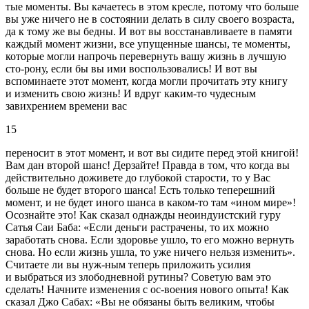
тые моменты. Вы качаетесь в этом кресле, потому что больше
вы уже ничего не в состоянии делать в силу своего возраста,
да к тому же вы бедны. И вот вы восстанавливаете в памяти
каждый момент жизни, все упущенные шансы, те моменты,
которые могли напрочь перевернуть вашу жизнь в лучшую
сто-рону, если бы вы ими воспользовались! И вот вы
вспоминаете этот момент, когда могли прочитать эту книгу
и изменить свою жизнь! И вдруг каким-то чудесным
завихрением времени вас
15
переносит в этот момент, и вот вы сидите перед этой книгой!
Вам дан второй шанс! Дерзайте! Правда в том, что когда вы
действительно доживете до глубокой старости, то у Вас
больше не будет второго шанса! Есть только теперешний
момент, и не будет иного шанса в каком-то там «ином мире»!
Осознайте это! Как сказал однажды неоиндуистский гуру
Сатья Саи Баба: «Если деньги растрачены, то их можно
заработать снова. Если здоровье ушло, то его можно вернуть
снова. Но если жизнь ушла, то уже ничего нельзя изменить».
Считаете ли вы нуж-ным теперь приложить усилия
и выбраться из злободневной рутины? Советую вам это
сделать! Начните изменения с ос-воения нового опыта! Как
сказал Джо Сабах: «Вы не обязаны быть великим, чтобы