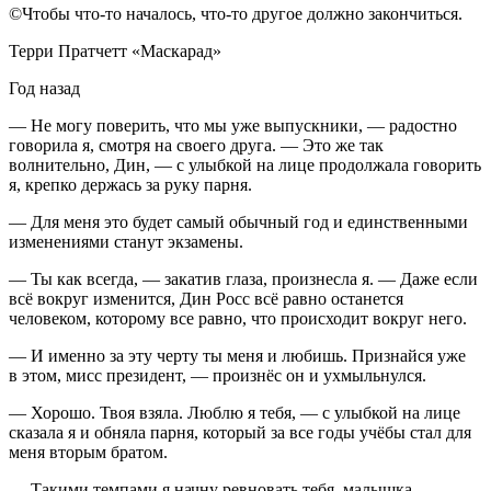
©Чтобы что-то началось, что-то другое должно закончиться.
Терри Пратчетт «Маскарад»
Год назад
— Не могу поверить, что мы уже выпускники, — радостно
говорила я, смотря на своего друга. — Это же так
волнительно, Дин, — с улыбкой на лице продолжала говорить
я, крепко держась за руку парня.
— Для меня это будет самый обычный год и единственными
изменениями станут экзамены.
— Ты как всегда, — закатив глаза, произнесла я. — Даже если
всё вокруг изменится, Дин Росс всё равно останется
человеком, которому все равно, что происходит вокруг него.
— И именно за эту черту ты меня и любишь. Признайся уже
в этом, мисс
президент
, — произнёс он и ухмыльнулся.
— Хорошо. Твоя взяла. Люблю я тебя, — с улыбкой на лице
сказала я и обняла парня, который за все годы учёбы стал для
меня вторым братом.
— Такими темпами я начну ревновать тебя, малышка, —