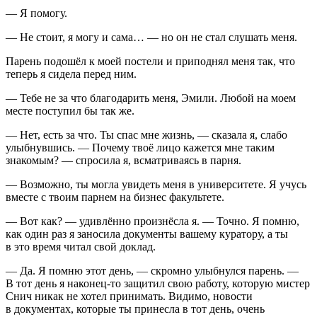
— Я помогу.
— Не стоит, я могу и сама… — но он не стал слушать меня.
Парень подошёл к моей постели и приподнял меня так, что
теперь я сидела перед ним.
— Тебе не за что благодарить меня, Эмили. Любой на моем
месте поступил бы так же.
— Нет, есть за что. Ты спас мне жизнь, — сказала я, слабо
улыбнувшись. — Почему твоё лицо кажется мне таким
знакомым? — спросила я, всматриваясь в парня.
— Возможно, ты могла увидеть меня в университете. Я учусь
вместе с твоим парнем на бизнес факультете.
— Вот как? — удивлённо произнёсла я. — Точно. Я помню,
как один раз я заносила документы вашему куратору, а ты
в это время читал свой доклад.
— Да. Я помню этот день, — скромно улыбнулся парень. —
В тот день я наконец-то защитил свою работу, которую мистер
Снич никак не хотел принимать. Видимо, новости
в документах, которые ты принесла в тот день, очень