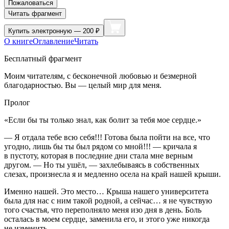
Пожаловаться
Читать фрагмент
Купить
электронную — 200 ₽
О книге
Оглавление
Читать
Бесплатный фрагмент
Моим читателям, с бесконечной любовью и безмерной
благодарностью. Вы — целый мир для меня.
Пролог
«Если бы ты только знал, как болит за тебя мое сердце.»
— Я отдала тебе всю себя!!! Готова была пойти на все, что
угодно, лишь бы ты был рядом со мной!!! — кричала я
в пустоту, которая в последние дни стала мне верным
другом. — Но ты ушёл, — захлебываясь в собственных
слезах, произнесла я и медленно осела на край нашей крыши.
Именно нашей. Это место… Крыша нашего университета
была для нас с ним такой родной, а сейчас… я не чувствую
того счастья, что переполняло меня изо дня в день. Боль
осталась в моем сердце, заменила его, и этого уже никогда
не изменить.