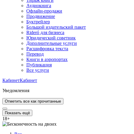
Тираж книги
Аудиокнига
Офлайн-продажи
Продвижение
Буктрейлер
Большой издательский пакет
Rideró для бизнеса
Юридический советник
Дополнительные услуги
Расшифровка текста
Перевод
Книги в аэропортах
Публикация
Все услуги
Кабинет
Кабинет
Уведомления
Отметить все как прочитанные
Показать ещё
18
+