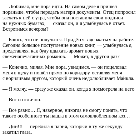
— Любимая, мне пора идти. На самом деле я пришёл
пораньше, чтобы передать матери документы. Отец попросил
заехать к ней с утра, чтобы она поставила свои подписи
на нужных бумагах, — сказал он, и я улыбнулась в ответ. —
Встретимся вечером?
— Боюсь, что не получится. Придётся задержаться на работе.
Сегодня большое поступление новых книг, — улыбнулась я,
представляя, как буду вдыхать аромат новых
свеженапечатанных романов. — Может, в другой раз?
— Конечно, милая. Мне пора, увидимся, — он поцеловал
меня в щеку и пошёл прямо по коридору, оставляя меня
с ворчливым другом, который очень недолюбливает Майкла.
— Я молчу, — сразу же сказал он, когда я посмотрела на него.
— Вот и отлично.
— Всё равно… Я, наверное, никогда не смогу понять, что
такого особенного ты нашла в этом самовлюбленном коз…
— Дин!!! — перебила я парня, который в ту же секунду
закатил глаза.