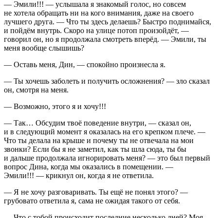
— Эмили!!! — услышала я знакомый голос, но совсем
не хотела обращать ни на кого внимания, даже на своего
лучшего друга. — Что ты здесь делаешь? Быстро поднимайся,
и пойдём внутрь. Скоро на улице потоп произойдёт, —
говорил он, но я продолжала смотреть вперёд. — Эмили, ты
меня вообще слышишь?
— Оставь меня, Дин, — спокойно произнесла я.
— Ты хочешь заболеть и получить осложнения? — зло сказал
он, смотря на меня.
— Возможно, этого я и хочу!!!
— Так… Обсудим твоё поведение внутри, — сказал он,
и в следующий момент я оказалась на его крепком плече. —
Что ты делала на крыше и почему ты не отвечала на мои
звонки? Если бы я не заметил, как ты шла сюда, ты бы
и дальше продолжала игнорировать меня? — это был первый
вопрос Дина, когда мы оказались в помещении. —
Эмили!!! — крикнул он, когда я не ответила.
— Я не хочу разговаривать. Ты ещё не понял этого? —
грубовато ответила я, сама не ожидая такого от себя.
— Что с тобой происходит последние несколько дней? Моя