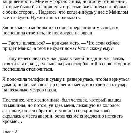
защищенности. Мне комфортно с ним, но я хочу отношений,
которые были бы наполнены страстью, желанием и любовью
с обеих сторон… Надеюсь, что когда-нибудь у нас с Майклом
все это будет. Нужно лишь подождать.
Звонок моего мобильника снова прервал мои мысли, и я
поспешила ответить, не посмотрев на экран.
— Где ты шляешься? — кричала мать. — Что если сейчас
придёт Майкл, а тебя не будет дома? Что я скажу ему?
— Ему нечего делать у нас дома в такой поздний час, мама, —
ответила я и, когда услышала ряд оскорблений в свою сторону,
поспешила отключиться.
Я положила телефон в сумку и развернулась, чтобы вернуться
домой, но белый свет фар ослепил меня, и я отлетела от удара
на несколько метров назад.
Последнее, что я запомнила, был человек, который вышел
из машины, но потом, увидев меня, лежащую на холодом
асфальте, он сел обратно, и машина со скрипом колёс
скрылась с места аварии, оставляя меня медленно истекать
кровью…
Глава 2