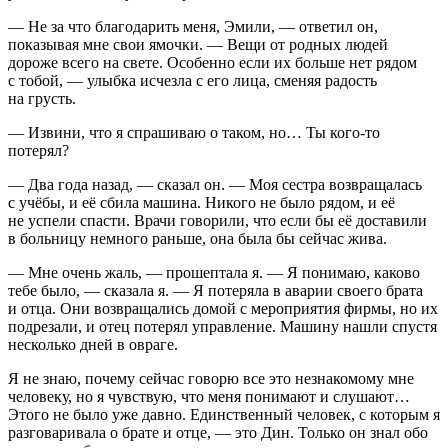
— Не за что благодарить меня, Эмили, — ответил он,
показывая мне свои ямочки. — Вещи от родных людей
дороже всего на свете. Особенно если их больше нет рядом
с тобой, — улыбка исчезла с его лица, сменяя радость
на грусть.
— Извини, что я спрашиваю о таком, но… Ты кого-то
потерял?
— Два года назад, — сказал он. — Моя сестра возвращалась
с учёбы, и её сбила машина. Никого не было рядом, и её
не успели спасти. Врачи говорили, что если бы её доставили
в больницу немного раньше, она была бы сейчас жива.
— Мне очень жаль, — прошептала я. — Я понимаю, каково
тебе было, — сказала я. — Я потеряла в аварии своего брата
и отца. Они возвращались домой с мероприятия фирмы, но их
подрезали, и отец потерял управление. Машину нашли спустя
несколько дней в овраге.
Я не знаю, почему сейчас говорю все это незнакомому мне
человеку, но я чувствую, что меня понимают и слушают…
Этого не было уже давно. Единственный человек, с которым я
разговаривала о брате и отце, — это Дин. Только он знал обо