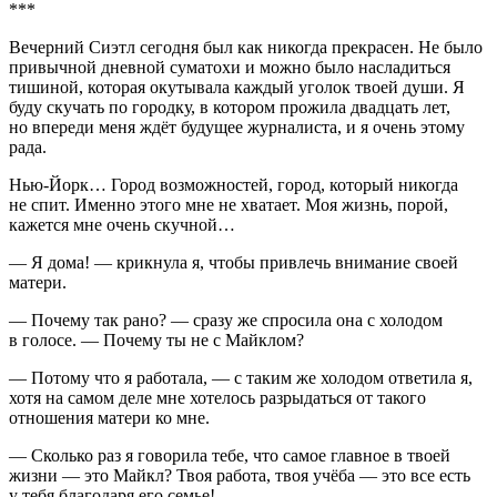
***
Вечерний Сиэтл сегодня был как никогда прекрасен. Не было
привычной дневной суматохи и можно было насладиться
тишиной, которая окутывала каждый уголок твоей души. Я
буду скучать по городку, в котором прожила двадцать лет,
но впереди меня ждёт будущее журналиста, и я очень этому
рада.
Нью-Йорк… Город возможностей, город, который никогда
не спит. Именно этого мне не хватает. Моя жизнь, порой,
кажется мне очень скучной…
— Я дома! — крикнула я, чтобы привлечь внимание своей
матери.
— Почему так рано? — сразу же спросила она с холодом
в голосе. — Почему ты не с Майклом?
— Потому что я работала, — с таким же холодом ответила я,
хотя на самом деле мне хотелось разрыдаться от такого
отношения матери ко мне.
— Сколько раз я говорила тебе, что самое главное в твоей
жизни — это Майкл? Твоя работа, твоя учёба — это все есть
у тебя благодаря его семье!