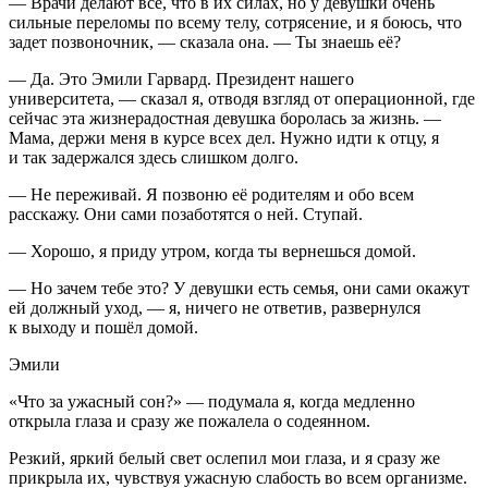
— Врачи делают все, что в их силах, но у девушки очень
сильные переломы по всему телу, сотрясение, и я боюсь, что
задет позвоночник, — сказала она. — Ты знаешь её?
— Да. Это Эмили Гарвард.
Президент
нашего
университета, — сказал я, отводя взгляд от операционной, где
сейчас эта жизнерадостная девушка боролась за жизнь. —
Мама, держи меня в курсе всех дел. Нужно идти к отцу, я
и так задержался здесь слишком долго.
— Не переживай. Я позвоню её родителям и обо всем
расскажу. Они сами позаботятся о ней. Ступай.
— Хорошо, я приду утром, когда ты вернешься домой.
— Но зачем тебе это? У девушки есть семья, они сами окажут
ей должный уход, — я, ничего не ответив, развернулся
к выходу и пошёл домой.
Эмили
«Что за ужасный сон?»
— подумала я, когда медленно
открыла глаза и сразу же пожалела о содеянном.
Резкий, яркий белый свет ослепил мои глаза, и я сразу же
прикрыла их, чувствуя ужасную слабость во всем организме.