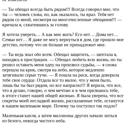
— Ты обещал всегда быть рядом!!! Всегда говорил мне, что
ты — человек слова, но, как оказалось, ты врал. Тебя нет
рядом со мной, несмотря на многочисленные обещания!!! —
кричала я, схватившись за голову.
Я хотела умереть… А как мне жить? Его нет… Дома нет…
Семьи нет… Я даже не могу вернуться в дом, где прошло мое
детство, потому что он больше не принадлежит мне.
— Ты ведь знал обо всем. Обещал защитить, — шептала я,
находясь в прострации. — Обещал любить всю жизнь, но ты
решил оставить меня одну на произвол судьбы, — я снова
перешла на крик, смотря на небо, которое медленно
затягивали серые тучи. — Я пошла на риск, когда доверила
тебе свое сердце. Отдала все то малое, что у меня было,
лишь бы ты был рядом, но все напрасно!!! Я верила, что все,
что я делаю, говорю, о чем мечтаю и в чем признаюсь тебе,
в итоге станет нашей общей жизнью. Я была уверена, что все
секреты моей несладкой жизни, рассказанные тебе, останутся
в нашем маленьком мире. Почему ты поступил так подло?
Маленькая капля, а затем миллионы других начали литься
из белого, некогда чистого неба.