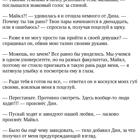
послышался знакомый голос за спиной.
— Майкл?! — удивилась я и отошла немного от Дина. —
Почему ты так рано? Твои пары начинаются в двенадцать,
или я ошибаюсь? — спросила я, получая поцелуй в щеку.
— Разве я не могу просто так прийти к своей девушке? —
спрашивал он, обвив мою талию своими руками.
— Можешь, но зачем? Все равно бы увиделись. Мы учимся
в одном университете, но на разных факультетах, Майкл,
поэтому не стоило приезжать в такую рань ради меня, — я
натянула улыбку и посмотрела ему в глаза.
— Ради тебя я готов на все, — ответил он и коснулся моих губ
своими, вовлекая меня в поцелуй.
— Перестаньте. Противно смотреть. Здесь вообще-то люди
ходят!!! — произнёс Дин.
— Пускай ходят и завидуют нашей любви, — ласково
произнёс Майкл.
— Было бы ещё чему завидовать, — тихо добавил Дин, за что
получил от меня предупреждающий взгляд.