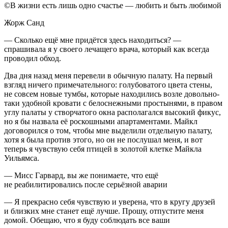
©В жизни есть лишь одно счастье — любить и быть любимой
Жорж Санд
— Сколько ещё мне придётся здесь находиться? —
спрашивала я у своего лечащего врача, который как всегда
проводил обход.
Два дня назад меня перевели в обычную палату. На первый
взгляд ничего примечательного: голубоватого цвета стены,
не совсем новые тумбы, которые находились возле довольно-
таки удобной кровати с белоснежными простынями, в правом
углу палаты у створчатого окна располагался высокий фикус,
но я бы назвала её роскошными апартаментами. Майкл
договорился о том, чтобы мне выделили отдельную палату,
хотя я была против этого, но он не послушал меня, и вот
теперь я чувствую себя птицей в золотой клетке Майкла
Уильямса.
— Мисс Гарвард, вы же понимаете, что ещё
не реабилитировались после серьёзной аварии
— Я прекрасно себя чувствую и уверена, что в кругу друзей
и близких мне станет ещё лучше. Прошу, отпустите меня
домой. Обещаю, что я буду соблюдать все ваши