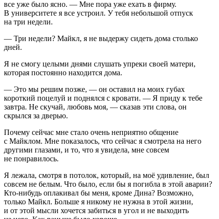
все уже было ясно. — Мне пора уже ехать в фирму.
В университете я все устроил. У тебя небольшой отпуск
на три недели.
— Три недели? Майкл, я не выдержу сидеть дома столько
дней.
Я не смогу целыми днями слушать упреки своей матери,
которая постоянно находится дома.
— Это мы решим позже, — он оставил на моих губах
короткий поцелуй и поднялся с кровати. — Я приду к тебе
завтра. Не скучай, любовь моя, — сказав эти слова, он
скрылся за дверью.
Почему сейчас мне стало очень неприятно общение
с Майклом. Мне показалось, что сейчас я смотрела на него
другими глазами, и то, что я увидела, мне совсем
не понравилось.
Я лежала, смотря в потолок, который, на моё удивление, был
совсем не белым. Что было, если бы я погибла в этой аварии?
Кто-нибудь оплакивал бы меня, кроме Дина? Возможно,
только Майкл. Больше я никому не нужна в этой жизни,
и от этой мысли хочется забиться в угол и не выходить