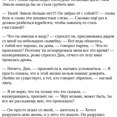
Эмили никогда бы не стала грубить мне.
— Твоей Эмили больше нет!!! Он забрал её с собой!!! — снова
боль и снова эти ненавистные слезы. — Сколько ещё раз я
должна разбиться вдребезги, чтобы наконец-то стать
счастливой?
— Что ты имеешь в виду? — спросил он, присаживаясь рядом
со мной на небольшую скамейку. — Всё ведь обошлось,
с тобой все хорошо, ты дома, — говорил парень. — Что-то
произошло? Поэтому ты игнорировала меня все это время? —
нахмурившись, резко спросил Дин, отчего по телу вмиг
прошлась дрожь.
— Ничего, Дин, — произнёсла я, пытаясь успокоиться. — Я
просто поняла, что в этой жизни нельзя никому доверять.
Любви не существует, а тот, кто говорит обратное, — наглый
лжец.
— Я не верю, что ты только что это сказала, —
нахмурившись, произнёс он. — Чёрт возьми, может быть, ты
все же расскажешь мне, что произошло?
— Он просто играл со мной, — шептала я. — Хотел
разрушить мою жизнь, и у него это вышло. Он разрушил