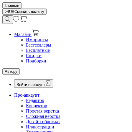
Главная
RUB
Сменить валюту
Магазин
Импринты
Бестселлеры
Бесплатные
Скидки
Подборки
Автору
Войти в аккаунт
Про-аккаунт
Редактор
Корректор
Простая верстка
Сложная верстка
Дизайн обложки
Иллюстрации