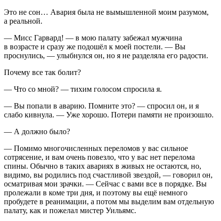
Это не сон… Авария была не вымышленной моим разумом,
а реальной.
— Мисс Гарвард! — в мою палату забежал мужчина
в возрасте и сразу же подошёл к моей постели. — Вы
проснулись, — улыбнулся он, но я не разделяла его радости.
Почему все так болит?
— Что со мной? — тихим голосом спросила я.
— Вы попали в аварию. Помните это? — спросил он, и я
слабо кивнула. — Уже хорошо. Потери памяти не произошло.
— А должно было?
— Помимо многочисленных переломов у вас сильное
сотрясение, и вам очень повезло, что у вас нет перелома
спины. Обычно в таких авариях в живых не остаются, но,
видимо, вы родились под счастливой звездой, — говорил он,
осматривая мои зрачки. — Сейчас с вами все в порядке. Вы
пролежали в коме три дня, и поэтому вы ещё немного
пробудете в реанимации, а потом мы выделим вам отдельную
палату, как и пожелал мистер Уильямс.