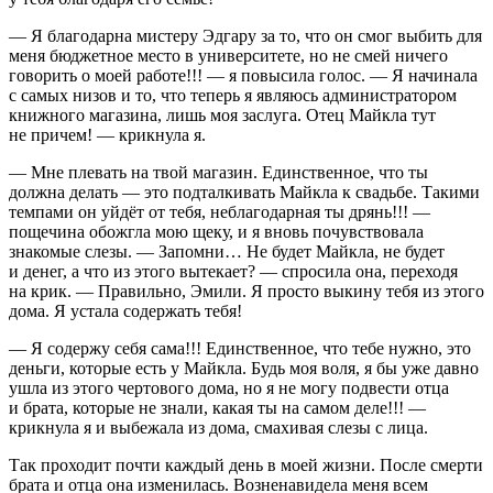
— Я благодарна мистеру Эдгару за то, что он смог выбить для
меня бюджетное место в университете, но не смей ничего
говорить о моей работе!!! — я повысила голос. — Я начинала
с самых низов и то, что теперь я являюсь администратором
книжного магазина, лишь моя заслуга. Отец Майкла тут
не причем! — крикнула я.
— Мне плевать на твой магазин. Единственное, что ты
должна делать — это подталкивать Майкла к свадьбе. Такими
темпами он уйдёт от тебя, неблагодарная ты дрянь!!! —
пощечина обожгла мою щеку, и я вновь почувствовала
знакомые слезы. — Запомни… Не будет Майкла, не будет
и денег, а что из этого вытекает? — спросила она, переходя
на крик. — Правильно, Эмили. Я просто выкину тебя из этого
дома. Я устала содержать тебя!
— Я содержу себя сама!!! Единственное, что тебе нужно, это
деньги, которые есть у Майкла. Будь моя воля, я бы уже давно
ушла из этого чертового дома, но я не могу подвести отца
и брата, которые не знали, какая ты на самом деле!!! —
крикнула я и выбежала из дома, смахивая слезы с лица.
Так проходит почти каждый день в моей жизни. После смерти
брата и отца она изменилась. Возненавидела меня всем