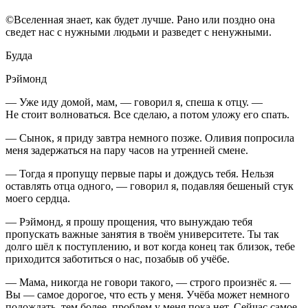
©Вселенная знает, как будет лучше. Рано или поздно она
сведет нас с нужными людьми и разведет с ненужными.
Будда
Рэймонд
— Уже иду домой, мам, — говорил я, спеша к отцу. —
Не стоит волноваться. Все сделаю, а потом уложу его спать.
— Сынок, я приду завтра немного позже. Оливия попросила
меня задержаться на пару часов на утренней смене.
— Тогда я пропущу первые пары и дождусь тебя. Нельзя
оставлять отца одного, — говорил я, подавляя бешеный стук
моего сердца.
— Рэймонд, я прошу прощения, что вынуждаю тебя
пропускать важные занятия в твоём университете. Ты так
долго шёл к поступлению, и вот когда конец так близок, тебе
приходится заботиться о нас, позабыв об учёбе.
— Мама, никогда не говори такого, — строго произнёс я. —
Вы — самое дорогое, что есть у меня. Учёба может немного
подождать, тем более, проблем у меня пока нет. Сейчас самое