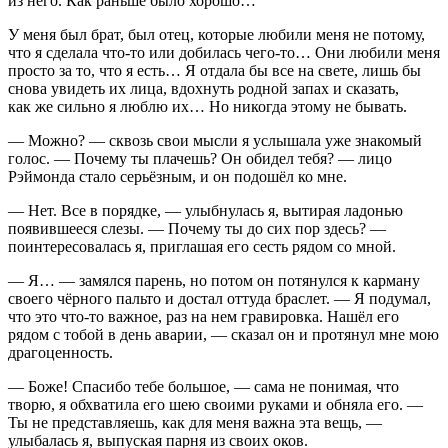
из него. Как раньше было хорошо…
У меня был брат, был отец, которые любили меня не потому,
что я сделала что-то или добилась чего-то… Они любили меня
просто за то, что я есть… Я отдала бы все на свете, лишь бы
снова увидеть их лица, вдохнуть родной запах и сказать,
как же сильно я люблю их… Но никогда этому не бывать.
— Можно? — сквозь свои мысли я услышала уже знакомый
голос. — Почему ты плачешь? Он обидел тебя? — лицо
Рэймонда стало серьёзным, и он подошёл ко мне.
— Нет. Все в порядке, — улыбнулась я, вытирая ладонью
появившееся слезы. — Почему ты до сих пор здесь? —
поинтересовалась я, приглашая его сесть рядом со мной.
— Я… — замялся парень, но потом он потянулся к карману
своего чёрного пальто и достал оттуда браслет. — Я подумал,
что это что-то важное, раз на нем гравировка. Нашёл его
рядом с тобой в день аварии, — сказал он и протянул мне мою
драгоценность.
— Боже! Спасибо тебе большое, — сама не понимая, что
творю, я обхватила его шею своими руками и обняла его. —
Ты не представляешь, как для меня важна эта вещь, —
улыбалась я, выпуская парня из своих оков.