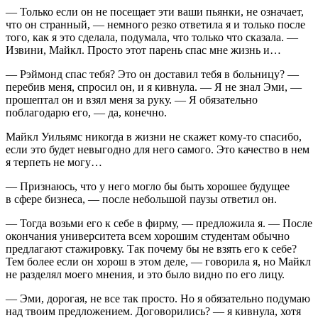
— Только если он не посещает эти ваши пьянки, не означает,
что он странный, — немного резко ответила я и только после
того, как я это сделала, подумала, что только что сказала. —
Извини, Майкл. Просто этот парень спас мне жизнь и…
— Рэймонд спас тебя? Это он доставил тебя в больницу? —
перебив меня, спросил он, и я кивнула. — Я не знал Эми, —
прошептал он и взял меня за руку. — Я обязательно
поблагодарю его, — да, конечно.
Майкл Уильямс никогда в жизни не скажет кому-то спасибо,
если это будет невыгодно для него самого. Это качество в нем
я терпеть не могу…
— Признаюсь, что у него могло бы быть хорошее будущее
в сфере бизнеса, — после небольшой паузы ответил он.
— Тогда возьми его к себе в фирму, — предложила я. — После
окончания университета всем хорошим студентам обычно
предлагают стажировку. Так почему бы не взять его к себе?
Тем более если он хорош в этом деле, — говорила я, но Майкл
не разделял моего мнения, и это было видно по его лицу.
— Эми, дорогая, не все так просто. Но я обязательно подумаю
над твоим предложением. Договорились? — я кивнула, хотя