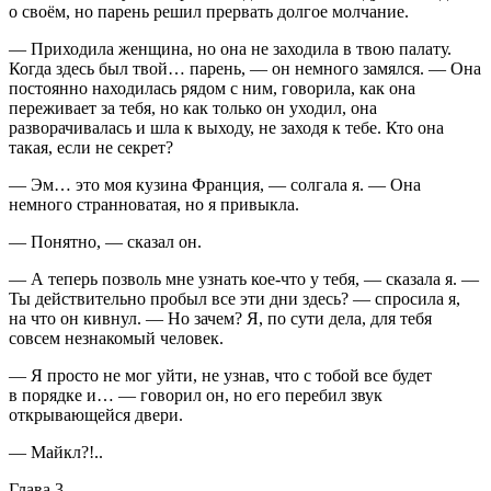
о своём, но парень решил прервать долгое молчание.
— Приходила женщина, но она не заходила в твою палату.
Когда здесь был твой… парень, — он немного замялся. — Она
постоянно находилась рядом с ним, говорила, как она
переживает за тебя, но как только он уходил, она
разворачивалась и шла к выходу, не заходя к тебе. Кто она
такая, если не секрет?
— Эм… это моя кузина Франция, — солгала я. — Она
немного странноватая, но я привыкла.
— Понятно, — сказал он.
— А теперь позволь мне узнать кое-что у тебя, — сказала я. —
Ты действительно пробыл все эти дни здесь? — спросила я,
на что он кивнул. — Но зачем? Я, по сути дела, для тебя
совсем незнакомый человек.
— Я просто не мог уйти, не узнав, что с тобой все будет
в порядке и… — говорил он, но его перебил звук
открывающейся двери.
— Майкл?!..
Глава 3