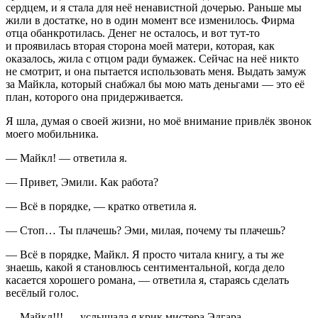
сердцем, и я стала для неё ненавистной дочерью. Раньше мы
жили в достатке, но в один момент все изменилось. Фирма
отца обанкротилась. Денег не осталось, и вот тут-то
и проявилась вторая сторона моей матери, которая, как
оказалось, жила с отцом ради бумажек. Сейчас на неё никто
не смотрит, и она пытается использовать меня. Выдать замуж
за Майкла, который снабжал бы мою мать деньгами — это её
план, которого она придерживается.
Я шла, думая о своей жизни, но моё внимание привлёк звонок
моего мобильника.
— Майкл! — ответила я.
— Привет, Эмили. Как работа?
— Всё в порядке, — кратко ответила я.
— Стоп… Ты плачешь? Эми, милая, почему ты плачешь?
— Всё в порядке, Майкл. Я просто читала книгу, а ты же
знаешь, какой я становлюсь сентиментальной, когда дело
касается хорошего романа, — ответила я, стараясь сделать
весёлый голос.
— Майкл!!! — услышала я крик мистера Эдгара.