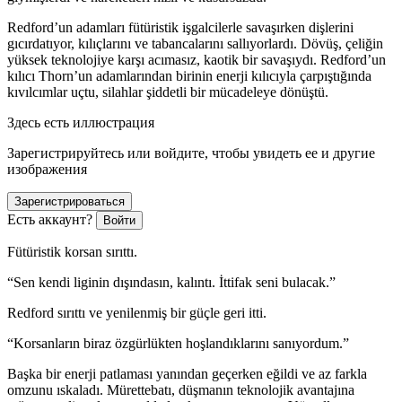
Redford’un adamları fütüristik işgalcilerle savaşırken dişlerini
gıcırdatı
yo
r, kılıçlarını ve tabancalarını sallı
yo
rlardı. Dövüş, çeliğin
yüksek teknolojiye karşı acımasız, kaotik bir savaşıydı. Redford’un
kılıcı Thorn’un adamlarından birinin enerji kılıcıyla çarpıştığında
kıvılcımlar uçtu, silahlar şiddetli bir mücadeleye dönüştü.
Здесь есть иллюстрация
Зарегистрируйтесь или войдите, чтобы увидеть ее и другие
изображения
Зарегистрироваться
Есть аккаунт?
Войти
Fütüristik korsan sırıttı.
“Sen kendi liginin dışındasın, kalıntı. İttifak seni bulacak.”
Redford sırıttı ve yenilenmiş bir güçle geri itti.
“Korsanların biraz özgürlükten hoşlandıklarını sanı
yo
rdum.”
Başka bir enerji patlaması yanından geçerken eğildi ve az farkla
omzunu ıskaladı. Mürettebatı, düşmanın teknolojik avantajına