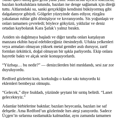
bazıları korkuluklara tutundu, bazıları ise denge sağlamak için direği
tuttu. Altlarındaki su, sanki gerçekliğin kendisini bükü
yo
rmuş gibi
dalgalanı
yo
r gibiydi. Gölgeler yüzeyinde dans edi
yo
r, rüzgâra
yakalanan ruhlar gibi dönüşü
yo
r ve kıvranı
yo
rdu. Sis
yo
ğunlaştı ve
onları tamamen çevreledi; böylece gökyüzü, yıldızlar ve deniz
ortadan kaybolarak Kara Şafak’ı yalnız bıraktı.
Aniden sis dağılmaya başladı ve diğer tarafta onları karşılayan
manzara ekibin hayal edebileceğiniz ötesindeydi. Ufukta yelkenleri
veya armaları olmayan yüksek metal gemiler asılı duru
yo
r, zarif
formları ürkütücü, doğal olmayan bir ışıkla parlı
yo
rdu. Ekip onlara
hayretle baktı ve alçak sesle konuşu
yo
rlardı.
“Yüzbaşı… bu nedir?” — denizcilerden biri mırıldandı, sesi zar zor
duyulu
yo
rdu.
Redford gözlerini kıstı, korkuluğu o kadar sıkı tutu
yo
rdu ki
eklemleri bembeyaz olmuştu.
“Gelecek,” diye fısıldadı, yüzünde şeytani bir sırıtış belirdi. “Lanet
gelecekteyiz.”
Adamlar birbirlerine baktılar; bazıları heyecanla, bazıları ise saf
dehşetle. Ama Redford’un gözlerinde hırs ateşi yanı
yo
rdu. Sadece
Üçgen’in sırlarına rastlamakla kalmadılar, aynı zamanda tamamen