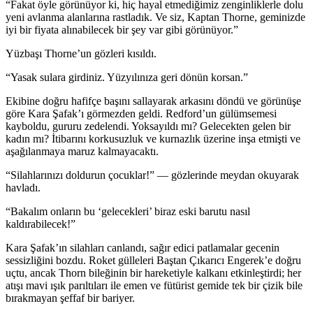
“Fakat öyle görünü
yo
r ki, hiç hayal etmediğimiz zenginliklerle dolu
yeni avlanma alanlarına rastladık. Ve siz, Kaptan Thorne, geminizde
iyi bir fiyata alınabilecek bir şey var gibi görünü
yo
r.”
Yüzbaşı Thorne’un gözleri kısıldı.
“Yasak sulara girdiniz. Yüzyılınıza geri dönün korsan.”
Ekibine doğru hafifçe başını sallayarak arkasını döndü ve görünüşe
göre Kara Şafak’ı görmezden geldi. Redford’un gülümsemesi
kayboldu, gururu zedelendi.
Yo
ksayıldı mı? Gelecekten gelen bir
kadın mı? İtibarını korkusuzluk ve kurnazlık üzerine inşa etmişti ve
aşağılanmaya maruz kalmayacaktı.
“Silahlarınızı doldurun çocuklar!” — gözlerinde meydan okuyarak
havladı.
“Bakalım onların bu ‘gelecekleri’ biraz eski barutu nasıl
kaldırabilecek!”
Kara Şafak’ın silahları canlandı, sağır edici patlamalar gecenin
sessizliğini bozdu. Roket gülleleri Baştan Çıkarıcı Engerek’e doğru
uçtu, ancak Thorn bileğinin bir hareketiyle kalkanı etkinleştirdi; her
atışı mavi ışık parıltıları ile emen ve fütürist gemide tek bir çizik bile
bırakmayan şeffaf bir bariyer.