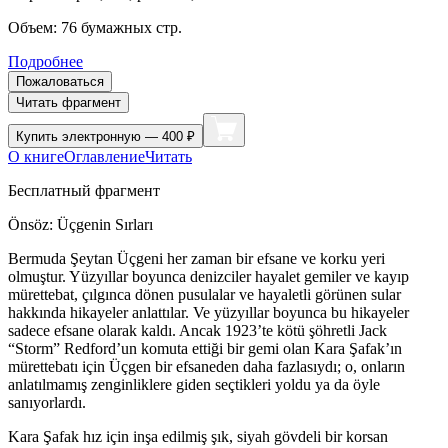
Объем:
76
бумажных стр.
Подробнее
Пожаловаться
Читать фрагмент
Купить
электронную — 400 ₽
О книге
Оглавление
Читать
Бесплатный фрагмент
Önsöz: Üçgenin Sırları
Bermuda Şeytan Üçgeni her zaman bir efsane ve korku yeri
olmuştur. Yüzyıllar boyunca denizciler hayalet gemiler ve kayıp
mürettebat, çılgınca dönen pusulalar ve hayaletli görünen sular
hakkında hikayeler anlattılar. Ve yüzyıllar boyunca bu hikayeler
sadece efsane olarak kaldı. Ancak 1923’te kötü şöhretli Jack
“S
tor
m” Redford’un komuta ettiği bir gemi olan Kara Şafak’ın
mürettebatı için Üçgen bir efsaneden daha fazlasıydı; o, onların
anlatılmamış zenginliklere giden seçtikleri
yo
ldu ya da öyle
sanı
yo
rlardı.
Kara Şafak hız için inşa edilmiş şık, siyah gövdeli bir korsan