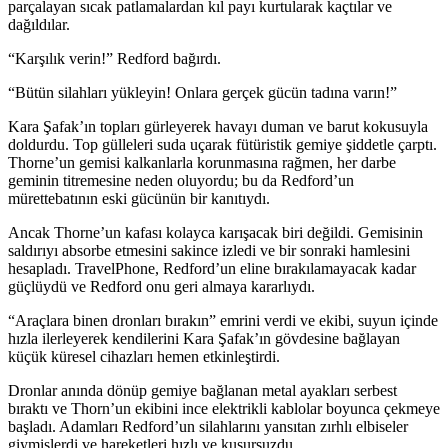
parçalayan sıcak patlamalardan kıl payı kurtularak kaçtılar ve
dağıldılar.
“Karşılık verin!” Redford bağırdı.
“Bütün silahları yükleyin! Onlara gerçek gücün tadına varın!”
Kara Şafak’ın topları gürleyerek havayı duman ve barut kokusuyla
doldurdu. Top gülleleri suda uçarak fütüristik gemiye şiddetle çarptı.
Thorne’un gemisi kalkanlarla korunmasına rağmen, her darbe
geminin titremesine neden olu
yo
rdu; bu da Redford’un
mürettebatının eski gücünün bir kanıtıydı.
Ancak Thorne’un kafası kolayca karışacak biri değildi. Gemisinin
saldırıyı absorbe etmesini sakince izledi ve bir sonraki hamlesini
hesapladı. TravelPhone, Redford’un eline bırakılamayacak kadar
güçlüydü ve Redford onu geri almaya kararlıydı.
“Araçlara binen dronları bırakın” emrini verdi ve ekibi, suyun içinde
hızla ilerleyerek kendilerini Kara Şafak’ın gövdesine bağlayan
küçük küresel cihazları hemen etkinleştirdi.
Dronlar anında dönüp gemiye bağlanan metal ayakları serbest
bıraktı ve Thorn’un ekibini ince elektrikli kablolar boyunca çekmeye
başladı. Adamları Redford’un silahlarını yansıtan zırhlı elbiseler
giymişlerdi ve hareketleri hızlı ve kusursuzdu.