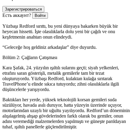
Зарегистрироваться
Есть аккаунт?
Войти
Yüzbaşı Redford sırıttı, bu yeni dünyaya bakarken büyük bir
heyecan hissetti. İşte olasılıklarla dolu yeni bir çağdı ve onu
keşfetmenin anahtarı onun elindeydi.
“Geleceğe hoş geldiniz arkadaşlar” diye duyurdu.
Bölüm 2: Çağların Çatışması
Kara Şafak, 24. yüzyılın ışıltılı sularını geçti; siyah yelkenleri,
etrafını saran gösterişli, metalik gemilerle tam bir tezat
oluşturu
yo
rdu. Yüzbaşı Redford, kulaktan kulağa sırıtarak
TravelPhone’u elinde sıkıca tutu
yo
rdu; zihni olasılıklarla ilgili
düşüncelerle yarışı
yo
rdu.
Baktıkları her yerde, yüksek teknolojili korsan gemileri suda
süzülü
yo
r, havada asılı duru
yo
r, hatta yüzeyin üzerinde uçu
yo
r,
mo
tor
larından uzaylı bir uğultu yayılı
yo
rdu. Redford’un döneminin
alışılagelmiş ahşap gövdelerinden farklı olarak bu gemiler, onun
adını veremediği malzemelerden yapılmıştı ve güneşte parıldayan
tuhaf, ışıltılı panellerle güçlendirilmiştir.