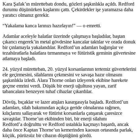
Kara Şafak’ın mürettebatı dondu, gözleri şaşkınlıkla açıldı. Redford
durumu düşünürken kaşlarını çattı. Çekirdekler işe yaramazsa daha
yaratıcı olmanız gerekir.
“Yakalama kanca larınızı hazırlayın!” — o emretti.
Adamlar aceleyle halatlar üzerinde çalışmaya başladılar, baştan
çıkarıcı engerek’in metal gövdesine kancalar taktılar ve orada donuk
bir çınlamayla yakalandılar. Redford’un adamları bağırışlar ve
tezahüratlarla halatlara tırmanmaya ve fütüristik geminin güvertesine
atlamaya başladı.
24. yüzyıl mürettebatı, 20. yüzyıl korsanlarının tertemiz güvertelerini
ele geçirmesini, silahlarını çekmesini ve savaşa hazır olmasını
şaşkınlıkla izledi. Alara Thorne onları izleyerek ekibine harekete
geçme emrini verdi. Düşük bir enerji uğultusu yayan, zarif
tabancalara benzeyen tuhaf cihazlar çıkardılar.
Dövüş, bıçaklar ve lazer atışları kasırgasıyla başladı. Redford’un
adamları, silah bakımından açıkça geride olmalarına rağmen,
kılıçlarını sallayarak ve fütürist korsanlarla çatışarak çaresizce
savaştılar. Thorne’un ekibinden biri, bir enerji silahını
Redford’a doğrulttu ve Redford ustalıkla kaçmayı başardı, ancak
daha önce Kaptan Thorne’un kemerinden kaosun ortasında parlak,
küçük, pürüzsüz bir cihazın düştüğünü gördü.