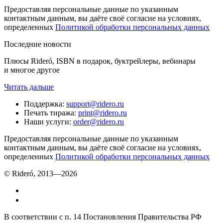
Предоставляя персональные данные по указанным
контактным данным, вы даёте своё согласие на условиях,
определенных
Политикой обработки персональных данных
Последние новости
Плюсы Rideró, ISBN в подарок, буктрейлеры, вебинары
и многое другое
Читать дальше
Поддержка
:
support@ridero.ru
Печать тиража
:
print@ridero.ru
Наши услуги
:
order@ridero.ru
Предоставляя персональные данные по указанным
контактным данным, вы даёте своё согласие на условиях,
определенных
Политикой обработки персональных данных
© Rideró, 2013—
2026
В соответствии с п. 14 Постановления Правительства РФ