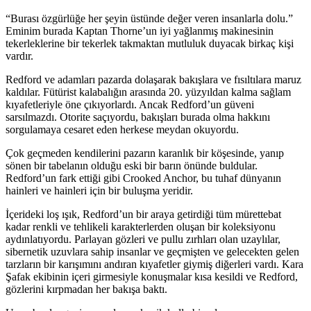
“Burası özgürlüğe her şeyin üstünde değer veren insanlarla dolu.”
Eminim burada Kaptan Thorne’un iyi yağlanmış makinesinin
tekerleklerine bir tekerlek takmaktan mutluluk duyacak birkaç kişi
vardır.
Redford ve adamları pazarda dolaşarak bakışlara ve fısıltılara maruz
kaldılar. Fütürist kalabalığın arasında 20. yüzyıldan kalma sağlam
kıyafetleriyle öne çıkı
yo
rlardı. Ancak Redford’un güveni
sarsılmazdı. O
tor
ite saçı
yo
rdu, bakışları burada olma hakkını
sorgulamaya cesaret eden herkese meydan oku
yo
rdu.
Çok geçmeden kendilerini pazarın karanlık bir köşesinde, yanıp
sönen bir tabelanın olduğu eski bir barın önünde buldular.
Redford’un fark ettiği gibi Crooked Anchor, bu tuhaf dünyanın
hainleri ve hainleri için bir buluşma yeridir.
İçerideki loş ışık, Redford’un bir araya getirdiği tüm mürettebat
kadar renkli ve tehlikeli karakterlerden oluşan bir koleksi
yo
nu
aydınlatı
yo
rdu. Parlayan gözleri ve pullu zırhları olan uzaylılar,
sibernetik uzuvlara sahip insanlar ve geçmişten ve gelecekten gelen
tarzların bir karışımını andıran kıyafetler giymiş diğerleri vardı. Kara
Şafak ekibinin içeri girmesiyle konuşmalar kısa kesildi ve Redford,
gözlerini kırpmadan her bakışa baktı.