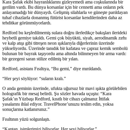
Kara Şafak ekibi hayranlıklarını gizleyemedi ama coşkularında bir
gerilim vardı. Bu dünya korsanlar için bir cennetti ama onların pek
anlayamadığı bir dünyaydı. Gelişmiş silahlarla ve güneşte parıldayan
tuhaf cihazlarla donanmış fütürist korsanlar kendilerinden daha az
tehditkar görünmü
yo
rlardı.
Redford bu keşfedilmemiş sulara doğru ilerledikçe bakışları ilerideki
heybetli gemiye takıldı. Gemi çok büyüktü, siyah, aerodinamik zırhı
ve kalp atışı gibi titreşen neon ışıklarıyla diğerlerinin üzerinde
yükseli
yo
rdu. Üzerinde tanıdık bir kafatası ve çapraz kemik sembolü
bulunan bir bayrak taşı
yo
rdu ama altında bilinmeyen bir arma vardı:
bir gezegeni saran stilize edilmiş bir yılan.
Redford, asistanı Fısıltıya, “Bu gemi,” diye mırıldandı.
“Her şeyi söylü
yo
r: “suların kralı.”
O anda geminin üzerinde, ufukta uğursuz bir mavi ışıkta görülebilen
holografik bir mesaj belirdi. Şu sözler havada uçuştu: “Kara
Şafak’ın Yüzbaşı Redford, kısıtlı bir cihazı çalmanız İttifak
yasalarını ihlal edi
yo
r. TravelPhone’unuzu teslim edin,
yo
ksa
sonuçlarına katlanırsınız.”
Fısıltının yüzü solgunlaştı.
“Kaptan, isimlerimizi bili
yo
rlar. Her şeyi bili
yo
rlar.”