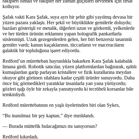
rakipleri olmalı ve rakipler her zaman güçlüleri devirmek için fırsat
kollu
yo
r.
Şafak vakti Kara Şafak, suya ayrı bir şehir gibi yayılmış devasa bir
yüzen pazara yaklaştı. Her şekil ve büyüklükte gemilerle doluydu;
bazıları gösterişli ve metalik, diğerleri uzun ve görkemli, yelkenlerle
ve her türden ürünün reklamını yapan holografik pankartlarla
süslenmişti. Uzak gezegenlerden gelen, her biri benzersiz tasarımlı
gemiler vardı; kanun kaçaklarının, tüccarların ve maceracıların
galaktik bir topluluğuna işaret edi
yo
rdu.
Redford’un mürettebatı hayranlıkla bakarken Kara Şafak kalabalık
limana girdi. Robotik satıcılar, yüzen platformlardan bağırarak, ışıltılı
kumaşlardan garip parlayan kristallere ve fizik kurallarına meydan
oku
yo
r gibi görünen silahlara kadar çeşitli ürünler sunu
yo
rdu. Daha
önce hiç görmedikleri yaratıklar insanlarla yan yana yürü
yo
rdu;
gözleri ışığı öyle bir zekayla yansıtı
yo
rdu ki tecrübeli korsanlar bile
temkinliydi.
Redford mürettebatının en yaşlı üyelerinden biri olan Sykes,
“Bu inanılmaz bir şey kaptan,” diye mırıldandı.
— Burada müttefik bulacağımızı mı sanı
yo
rsun?
Redford kıkırdadı.