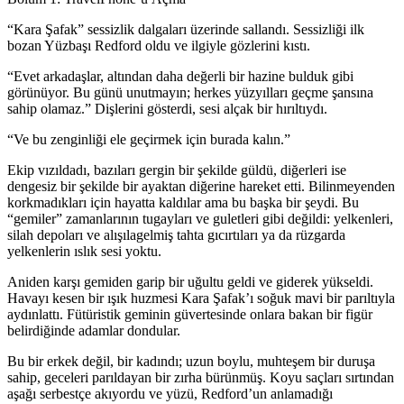
“Kara Şafak” sessizlik dalgaları üzerinde sallandı. Sessizliği ilk
bozan Yüzbaşı Redford oldu ve ilgiyle gözlerini kıstı.
“Evet arkadaşlar, altından daha değerli bir hazine bulduk gibi
görünü
yo
r. Bu günü unutmayın; herkes yüzyılları geçme şansına
sahip olamaz.” Dişlerini gösterdi, sesi alçak bir hırıltıydı.
“Ve bu zenginliği ele geçirmek için burada kalın.”
Ekip vızıldadı, bazıları gergin bir şekilde güldü, diğerleri ise
dengesiz bir şekilde bir ayaktan diğerine hareket etti. Bilinmeyenden
korkmadıkları için hayatta kaldılar ama bu başka bir şeydi. Bu
“gemiler” zamanlarının tu
gay
ları ve guletleri gibi değildi: yelkenleri,
silah depoları ve alışılagelmiş tahta gıcırtıları ya da rüzgarda
yelkenlerin ıslık sesi
yo
ktu.
Aniden karşı gemiden garip bir uğultu geldi ve giderek yükseldi.
Havayı kesen bir ışık huzmesi Kara Şafak’ı soğuk mavi bir parıltıyla
aydınlattı. Fütüristik geminin güvertesinde onlara bakan bir figür
belirdiğinde adamlar dondular.
Bu bir erkek değil, bir kadındı; uzun boylu, muhteşem bir duruşa
sahip, geceleri parıldayan bir zırha bürünmüş. Koyu saçları sırtından
aşağı serbestçe akı
yo
rdu ve yüzü, Redford’un anlamadığı