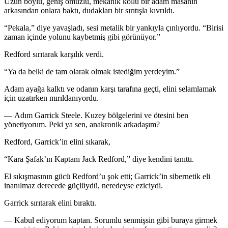
Uzun boylu, geniş omuzlu, mekanik kollu bir adam masanın
arkasından onlara baktı, dudakları bir sırıtışla kıvrıldı.
“Pekala,” diye yavaşladı, sesi metalik bir yankıyla çınlı
yo
rdu. “Birisi
zaman içinde
yo
lunu kaybetmiş gibi görünü
yo
r.”
Redford sırıtarak karşılık verdi.
“Ya da belki de tam olarak olmak istediğim yerdeyim.”
Adam ayağa kalktı ve odanın karşı tarafına geçti, elini selamlamak
için uzatırken mırıldanı
yo
rdu.
— Adım Garrick Steele. Kuzey bölgelerini ve ötesini ben
yöneti
yo
rum. Peki ya sen, anakronik arkadaşım?
Redford, Garrick’in elini sıkarak,
“Kara Şafak’ın Kaptanı Jack Redford,” diye kendini tanıttı.
El sıkışmasının gücü Redford’u şok etti; Garrick’in sibernetik eli
inanılmaz derecede güçlüydü, neredeyse eziciydi.
Garrick sırıtarak elini bıraktı.
— Kabul edi
yo
rum kaptan. Sorumlu senmişsin gibi buraya girmek