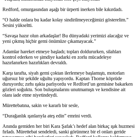
Redford, omurgasından aşağı bir ürperti inerken bile kıkırdadı.
“O halde onlara bu kadar kolay sindirilmeyeceğimizi gösterelim.”
Sesini yükseltti.
“Savaşa hazır olun arkadaşlar! Bu dünyadaki yerimizi alacağız ve
yeni çıkmış hiçbir gemi önümüze çıkamayacak.”
Adamlar hareket etmeye başladı; topları doldururken, silahları
kontrol ederken ve şimdiye kadarki en zorlu mücadeleye
hazırlanırken hazırlıkları devraldı.
Karşı tarafta, siyah gemi çoktan ilerlemeye başlamıştı, mo
tor
ları
uğursuz bir şekilde uğultu yapı
yo
rdu. Kaptan Thorne köprüde
duru
yo
rdu; zırhı ışıkta parlı
yo
rdu ve Redford’un gemisine bakarken
gözleri soğuktu. Son buluşmalarını unutmamıştı ve kendisine ait
olanı iade etme niyetindeydi.
Mürettebatına, sakin ve kararlı bir sesle,
“Durağanlık ışınlarıyla ateş edin” emrini verdi.
Anında gemiden her biri Kara Şafak’ı hedef alan birkaç ışık huzmesi
fırladı. Mürettebat sendeledi, sanki görünmez bir el onları geride