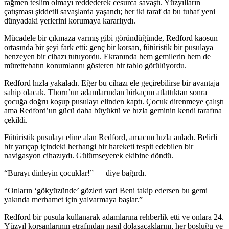
rağmen teslim olmayı reddederek cesurca savaştı. Yüzyılların
çatışması şiddetli savaşlarda yaşandı; her iki taraf da bu tuhaf yeni
dünyadaki yerlerini korumaya kararlıydı.
Mücadele bir çıkmaza varmış gibi göründüğünde, Redford kaosun
ortasında bir şeyi fark etti: genç bir korsan, fütüristik bir pusulaya
benzeyen bir cihazı tutu
yo
rdu. Ekranında hem gemilerin hem de
mürettebatın konumlarını gösteren bir tablo görülü
yo
rdu.
Redford hızla yakaladı. Eğer bu cihazı ele geçirebilirse bir avantaja
sahip olacak. Thorn’un adamlarından birkaçını atlattıktan sonra
çocuğa doğru koşup pusulayı elinden kaptı. Çocuk direnmeye çalıştı
ama Redford’un gücü daha büyüktü ve hızla geminin kendi tarafına
çekildi.
Fütüristik pusulayı eline alan Redford, amacını hızla anladı. Belirli
bir yarıçap içindeki herhangi bir hareketi tespit edebilen bir
navigas
yo
n cihazıydı. Gülümseyerek ekibine döndü.
“Burayı dinleyin çocuklar!” — diye bağırdı.
“Onların ‘gökyüzünde’ gözleri var! Beni takip edersen bu gemi
yakında merhamet için yalvarmaya başlar.”
Redford bir pusula kullanarak adamlarına rehberlik etti ve onlara 24.
Yüzyıl korsanlarının etrafından nasıl dolaşacaklarını, her boşluğu ve