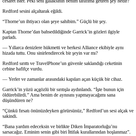
cesaret ister. Peki seni galaksinin benim tarafıma getiren şey nedir?
Redford sesini alçaltarak eğildi.
“Thorne’un ihtiyacı olan şeye sahibim.” Güçlü bir şey.
Kaptan Thorne’dan bahsedildiğinde Garrick’in gözleri ilgiyle
parladı.
— Yıllarca denizlere hükmetti ve herkesi Alliance ekibiyle aynı
hizada tuttu. Onu sinirlendirecek bir şeyin var mı?
Redford sırıttı ve TravelPhone’un güvenle saklandığı ceketinin
cebine hafifçe vurdu.
— Yerler ve zamanlar arasındaki kapıları açan küçük bir cihaz.
Garrick’in yüzü açgözlü bir sırıtışla aydınlandı. “İşte bunun için
öldürebilirdi.” Ama benim de aynısını yapmayacağımı sana
düşündüren ne?
“Çünkü fırsatı önünüzdeyken görürsünüz,” Redford’un sesi alçak ve
sakindi.
“Bana yardım edeceksin ve birlikte Diken İmpara
tor
luğu’nu
sarsacağız. Eminim senin gibi biri İttifak kurallarından hoşlanmaz”.