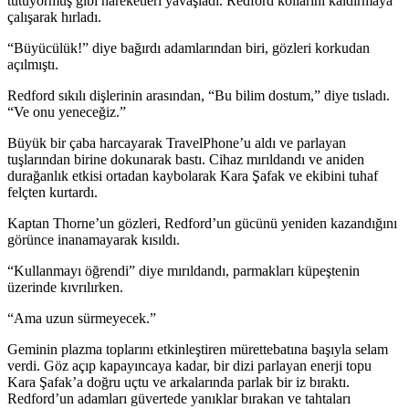
tutu
yo
rmuş gibi hareketleri yavaşladı. Redford kollarını kaldırmaya
çalışarak hırladı.
“Büyücülük!” diye bağırdı adamlarından biri, gözleri korkudan
açılmıştı.
Redford sıkılı dişlerinin arasından, “Bu bilim dostum,” diye tısladı.
“Ve onu yeneceğiz.”
Büyük bir çaba harcayarak TravelPhone’u aldı ve parlayan
tuşlarından birine dokunarak bastı. Cihaz mırıldandı ve aniden
durağanlık etkisi ortadan kaybolarak Kara Şafak ve ekibini tuhaf
felçten kurtardı.
Kaptan Thorne’un gözleri, Redford’un gücünü yeniden kazandığını
görünce inanamayarak kısıldı.
“Kullanmayı öğrendi” diye mırıldandı, parmakları küpeştenin
üzerinde kıvrılırken.
“Ama uzun sürmeyecek.”
Geminin plazma toplarını etkinleştiren mürettebatına başıyla selam
verdi. Göz açıp kapayıncaya kadar, bir dizi parlayan enerji topu
Kara Şafak’a doğru uçtu ve arkalarında parlak bir iz bıraktı.
Redford’un adamları güvertede yanıklar bırakan ve tahtaları