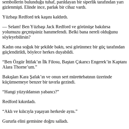
sembollerin bulunduğu tuhaf, parıldayan bir siperlik tarafından yarı
gizlenmişti. Elinde ince, parlak bir cihaz vardı.
Yüzbaşı Redford tek kaşını kaldırdı.
— Selam! Ben Yüzbaşı Jack Redford ve görünüşe bakılırsa
yo
lumuzu geçmişsiniz hanımefendi. Belki bana nereli olduğunu
söyleyebilirsin?
Kadın ona soğuk bir şekilde baktı, sesi görünmez bir güç tarafından
güçlendirildi, böylece herkes duyabildi.
“Ben Özgür İttifak’ın İlk Filosu, Baştan Çıkarıcı Engerek’in Kaptanı
Alara Thorne’um.”
Bakışları Kara Şafak’ın ve onun sert mürettebatının üzerinde
küçümsemeye benzer bir tavırla gezindi.
“Hangi yüzyıldansın yabancı?”
Redford kıkırdadı.
“Aklı ve kılıcıyla yaşayan herkesle aynı.”
Gururla elini gemisine doğru salladı.