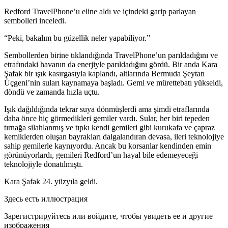
Redford TravelPhone’u eline aldı ve içindeki garip parlayan
sembolleri inceledi.
“Peki, bakalım bu güzellik neler yapabili
yo
r.”
Sembollerden birine tıklandığında TravelPhone’un parıldadığını ve
etrafındaki havanın da enerjiyle parıldadığını gördü. Bir anda Kara
Şafak bir ışık kasırgasıyla kaplandı, altlarında Bermuda Şeytan
Üçgeni’nin suları kaynamaya başladı. Gemi ve mürettebatı yükseldi,
döndü ve zamanda hızla uçtu.
Işık dağıldığında tekrar suya dönmüşlerdi ama şimdi etraflarında
daha önce hiç görmedikleri gemiler vardı. Sular, her biri tepeden
tırnağa silahlanmış ve tıpkı kendi gemileri gibi kurukafa ve çapraz
kemiklerden oluşan bayrakları dalgalandıran devasa, ileri teknolojiye
sahip gemilerle kaynı
yo
rdu. Ancak bu korsanlar kendinden emin
görünü
yo
rlardı, gemileri Redford’un hayal bile edemeyeceği
teknolojiyle donatılmıştı.
Kara Şafak 24. yüzyıla geldi.
Здесь есть иллюстрация
Зарегистрируйтесь или войдите, чтобы увидеть ее и другие
изображения