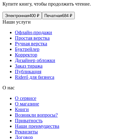
Купите книгу, чтобы продолжить чтение.
Электронная
400
₽
Печатная
684
₽
Наши услуги
Офлайн-продажи
Простая верстка
Ручная верстка
Буктрейлер
Корректор
Дизайнер обложки
Заказ тиража
Публикация
Rideró для бизнеса
О нас
О сервисе
О магазине
Книги
Возникли вопросы?
Приватность
Наши преимущества
Реквизиты
Договор