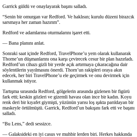
Garrick güldü ve onaylayarak başını salladı.
“Senin bir omurgan var Redford. Ve haklısın; kurulu düzeni birazcık
sarsmaya her zaman hazırım”.
Redford ve adamlarına oturmalarını işaret etti.
— Bana planını anlat.
Sonraki saat içinde Redford, TravelPhone’u yem olarak kullanarak
Thorne’un düşmanlarını ona karşı çevirecek cesur bir plan hazırladı.
Redford’un cihazı gizli bir yerde açık artırmaya çıkaracağına dair
söylentilerin yayılmasını önerdi. Thorn’un rakipleri oraya akın
edecek, her biri TravelPhone’u ele geçirmek ve onu devirmek için
kullanmak isti
yo
r.
Tartışma sırasında Redford, gölgelerin arasında gizlenen bir figürü
fark etti; keskin gözleri ve gizemli havası olan ince bir kadın. Koyu
renk deri bir kıyafet giymişti, yüzünün yarısı loş ışıkta parıldayan bir
maskeyle örtülmüştü. Garrick, Redford’un bakışını fark etti ve başını
salladı.
“Bu Lens,” dedi sessizce.
— Galaksideki en iyi casus ve muhbir lerden biri. Herkes hakkında