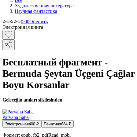
Все
Художественная литература
Научная фантастика
0.0
0
Оценить
Электронная книга
Бесплатный фрагмент -
Bermuda Şeytan Üçgeni Çağlar
Boyu Korsanlar
Geleceğin anıları silsilesinden
Parvana Saba
Электронная
400
₽
Печатная
684
₽
Формат:
epub, fb2, pdfRead, mobi