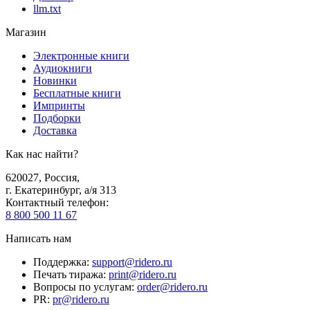
llm.txt
Магазин
Электронные книги
Аудиокниги
Новинки
Бесплатные книги
Импринты
Подборки
Доставка
Как нас найти?
620027
,
Россия
,
г. Екатеринбург, а/я 313
Контактный телефон
:
8 800 500 11 67
Написать нам
Поддержка
:
support@ridero.ru
Печать тиража
:
print@ridero.ru
Вопросы по услугам
:
order@ridero.ru
PR
:
pr@ridero.ru