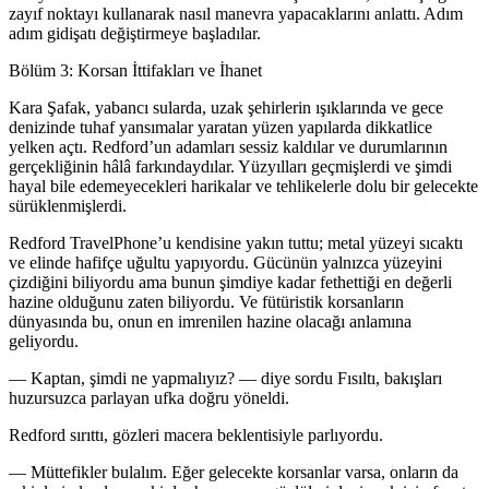
zayıf noktayı kullanarak nasıl manevra yapacaklarını anlattı. Adım
adım gidişatı değiştirmeye başladılar.
Bölüm 3: Korsan İttifakları ve İhanet
Kara Şafak, yabancı sularda, uzak şehirlerin ışıklarında ve gece
denizinde tuhaf yansımalar yaratan yüzen yapılarda dikkatlice
yelken açtı. Redford’un adamları sessiz kaldılar ve durumlarının
gerçekliğinin hâlâ farkındaydılar. Yüzyılları geçmişlerdi ve şimdi
hayal bile edemeyecekleri harikalar ve tehlikelerle dolu bir gelecekte
sürüklenmişlerdi.
Redford TravelPhone’u kendisine yakın tuttu; metal yüzeyi sıcaktı
ve elinde hafifçe uğultu yapı
yo
rdu. Gücünün yalnızca yüzeyini
çizdiğini bili
yo
rdu ama bunun şimdiye kadar fethettiği en değerli
hazine olduğunu zaten bili
yo
rdu. Ve fütüristik korsanların
dünyasında bu, onun en imrenilen hazine olacağı anlamına
geli
yo
rdu.
— Kaptan, şimdi ne yapmalıyız? — diye sordu Fısıltı, bakışları
huzursuzca parlayan ufka doğru yöneldi.
Redford sırıttı, gözleri macera beklentisiyle parlı
yo
rdu.
— Müttefikler bulalım. Eğer gelecekte korsanlar varsa, onların da