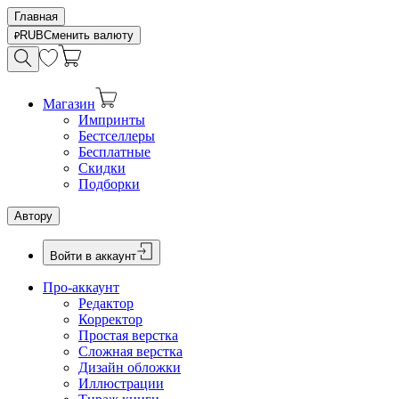
Главная
RUB
Сменить валюту
Магазин
Импринты
Бестселлеры
Бесплатные
Скидки
Подборки
Автору
Войти в аккаунт
Про-аккаунт
Редактор
Корректор
Простая верстка
Сложная верстка
Дизайн обложки
Иллюстрации