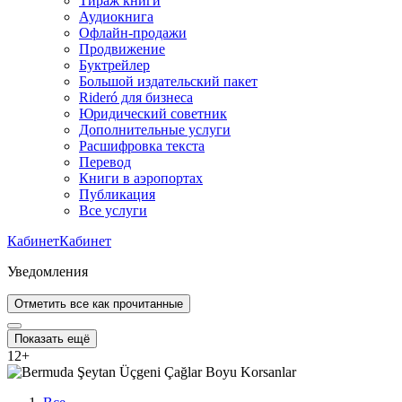
Тираж книги
Аудиокнига
Офлайн-продажи
Продвижение
Буктрейлер
Большой издательский пакет
Rideró для бизнеса
Юридический советник
Дополнительные услуги
Расшифровка текста
Перевод
Книги в аэропортах
Публикация
Все услуги
Кабинет
Кабинет
Уведомления
Отметить все как прочитанные
Показать ещё
12
+