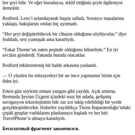
her şeyi bilir. Ve eğer buradaysa, teklif ettiğiniz şeyle ilgileni
yo
r
demektir.
Redford, Lens’i selamlayarak başını salladı. Sessizce masalarına
yaklaştı, bakışlarını ondan hiç ayırmadı.
“Her şeyi değiştirebilecek bir cihazın olduğunu söylü
yo
rlar,” diye
fısıldadı, sesi yumuşak ama kararlıydı.
“Fakat Thorne’un zaten peşinde olduğunu bilmelisin.” En iyi
avcıları gönderdi. Yakında burada olacaklar.
Redford etkilenmemiş bir halde arkasına yaslandı.
— O yüzden bu müzayedeyi bir an önce yapmamız bizim için
daha iyi.
Ertesi gün söylenti orman yangını gibi yayıldı. Açık artırma,
Bermuda Şeytan Üçgeni içindeki ıssız bir adada, gelişmiş
navigas
yo
n teknolojisinin bile zar zor takip edebildiği bir yerde
gerçekleştirilecekti. Haberler yayıldıkça Thorn İmpara
tor
luğu’ndaki
çeşitli gruplar varlıklarını planlamaya başladı ve her biri
TravelPhone’u almaya kararlıydı.
Бесплатный фрагмент закончился.