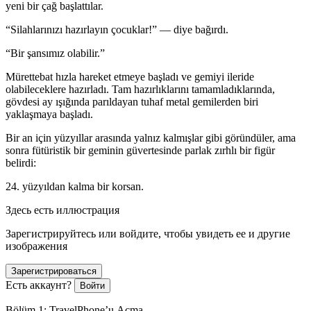
yeni bir çağ başlattılar.
“Silahlarınızı hazırlayın çocuklar!” — diye bağırdı.
“Bir şansımız olabilir.”
Mürettebat hızla hareket etmeye başladı ve gemiyi ileride
olabileceklere hazırladı. Tam hazırlıklarını tamamladıklarında,
gövdesi ay ışığında parıldayan tuhaf metal gemilerden biri
yaklaşmaya başladı.
Bir an için yüzyıllar arasında yalnız kalmışlar gibi göründüler, ama
sonra fütüristik bir geminin güvertesinde parlak zırhlı bir figür
belirdi:
24. yüzyıldan kalma bir korsan.
Здесь есть иллюстрация
Зарегистрируйтесь или войдите, чтобы увидеть ее и другие
изображения
Зарегистрироваться
Есть аккаунт?
Войти
Bölüm 1: TravelPhone’u Açma