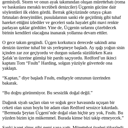
gemisiydi. S
tor
m ve onun ayak takımından oluşan mürettebatı (roma
ve baskınlara meraklı tecrübeli denizciler) Üçgenin gücüne dair
söylentileri ilk elden gördü. Berrak gökyüzünde ortaya çıkan
fırtınaları deneyimliler, pusulalarının sanki ele geçirilmiş gibi tuhaf
hareket ettiğini izlediler ve geceleri suda hayalet gibi mavi renkte
parlayan ışıklar gördüler. Yine de, Üçgenin sırlarını çözebilecek
birinin kendileri olacağına inanarak
yo
llarına devam ettiler.
O gece takım gergindi. Üçgen korkutucu derecede sakindi ama
denizin üzerine tuhaf bir sis yerleşmeye başladı. Ay ışığı
yo
ğun sisin
içinden zar zor geçi
yo
rdu ve durgun sularda süzülürken Kara
Şafak’ın üzerine gümüşi bir parıltı saçı
yo
rdu. Redford’un ikinci
kaptanı Tom “Fısıltı” Harding, solgun yüzüyle güvertede ona
yaklaştı.
“Kaptan,” diye başladı Fısıltı, endişeyle omzunun üzerinden
bakarak.
“Bu doğru görünmü
yo
r. Bu sessizlik doğal değil.”
Dağınık siyah saçları olan ve soğuk gece havasında uçuşan bir
ceketi olan uzun boylu bir adam olan Redford sessizce kıkırdadı.
“Bermuda Şeytan Üçgeni’nde doğal olan hiçbir şey
yo
k, Fısıltı. Bu
yüzden bizim için mükemmel. Burada kimse bizi takip etmeyecek.”
Sanki işaret almış gibi gemi yana yattı. Mürettebat üyeleri tökezledi;