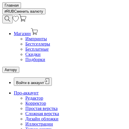
Главная
RUB
Сменить валюту
Магазин
Импринты
Бестселлеры
Бесплатные
Скидки
Подборки
Автору
Войти в аккаунт
Про-аккаунт
Редактор
Корректор
Простая верстка
Сложная верстка
Дизайн обложки
Иллюстрации