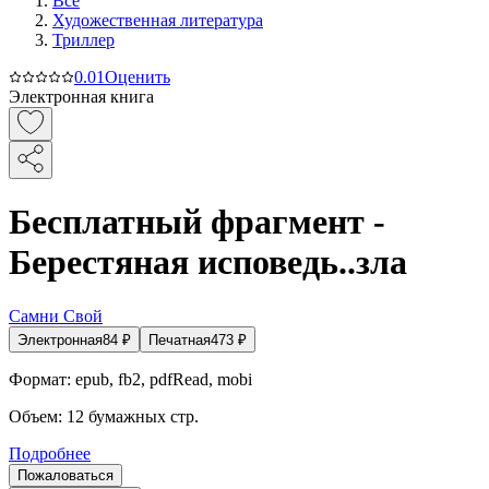
Все
Художественная литература
Триллер
0.0
1
Оценить
Электронная книга
Бесплатный фрагмент -
Берестяная исповедь..зла
Самни Свой
Электронная
84
₽
Печатная
473
₽
Формат:
epub, fb2, pdfRead, mobi
Объем:
12
бумажных стр.
Подробнее
Пожаловаться