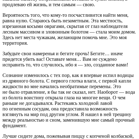
продлеваю ей жизнь, и тем самым — свою.
Вероятность того, что кому-то посчастливится найти меня,
равна нулю. Стараюсь быть незаметным. Эта местность,
изрезанная косыми оврагами, скрытая от глаз наблюдателя
лесным массивом и зловонным болотом — стала моим домом.
Здесь нет места чужакам, желающим помочь мне. Это моя
территория.
Забудьте свои намеренья и бегите прочь! Бегите… иначе
придется убить вас! Оставьте меня… Вам не суждено
исправить то, что случилось, ибо я — зло, созданное вами!
Сознание изменилось с тех пор, как я впервые испил водицы
из дрянного болота. С первого глотка влаги, с первой капли
жидкости во мне начались необратимые перемены. Это
не было отравление, я бы так не сказал, нет. Наоборот — вода
из болота воистину открыла глаза на многие вещи. О чем
раньше не догадывался. Растекаясь холодной лавой
по огненным сосудам, она предоставила возможность
взглянуть на мир под другим углом. Я нашел в ней трещину
между реальностью и сном, заменившую мне самый прочный
фундамент.
Лучше сидите дома, пожевывая пиццу с копченой колбаской,