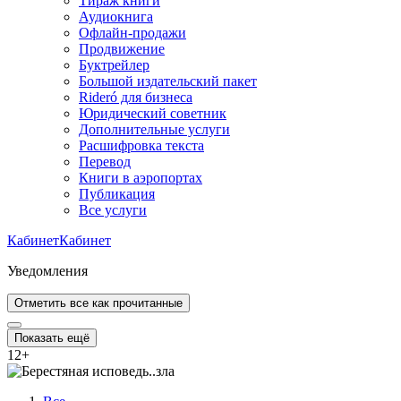
Тираж книги
Аудиокнига
Офлайн-продажи
Продвижение
Буктрейлер
Большой издательский пакет
Rideró для бизнеса
Юридический советник
Дополнительные услуги
Расшифровка текста
Перевод
Книги в аэропортах
Публикация
Все услуги
Кабинет
Кабинет
Уведомления
Отметить все как прочитанные
Показать ещё
12
+