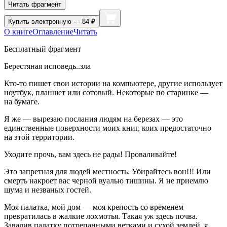
Читать фрагмент
Купить
электронную — 84 ₽
О книге
Оглавление
Читать
Бесплатный фрагмент
Берестяная исповедь..зла
Кто-то пишет свои истории на компьютере, другие использует
ноутбук, планшет или сотовый. Некоторые по старинке —
на бумаге.
Я же — вырезаю послания людям на березах — это
единственные поверхности моих книг, коих предостаточно
на этой территории.
Уходите прочь, вам здесь не рады! Проваливайте!
Это запретная для людей местность. Убирайтесь вон!!! Или
смерть накроет вас черной вуалью тишины. Я не приемлю
шума и незваных гостей.
Моя палатка, мой дом — моя крепость со временем
превратилась в жалкие лохмотья. Такая уж здесь почва.
Завалив палатку потрепанными ветками и сухой землей, я