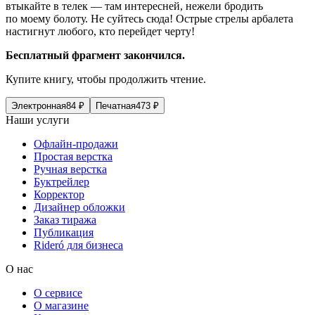
втыкайте в телек — там интересней, нежели бродить
по моему болоту. Не суйтесь сюда! Острые стрелы арбалета
настигнут любого, кто перейдет черту!
Бесплатный фрагмент закончился.
Купите книгу, чтобы продолжить чтение.
Электронная
84
₽
Печатная
473
₽
Наши услуги
Офлайн-продажи
Простая верстка
Ручная верстка
Буктрейлер
Корректор
Дизайнер обложки
Заказ тиража
Публикация
Rideró для бизнеса
О нас
О сервисе
О магазине