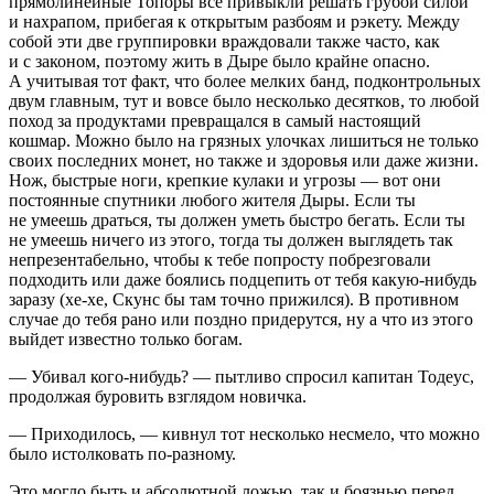
прямолинейные Топоры всё привыкли решать грубой силой
и нахрапом, прибегая к открытым разбоям и рэкету. Между
собой эти две группировки враждовали также часто, как
и с законом, поэтому жить в Дыре было крайне опасно.
А учитывая тот факт, что более мелких банд, подконтрольных
двум главным, тут и вовсе было несколько десятков, то любой
поход за продуктами превращался в самый настоящий
кошмар. Можно было на грязных улочках лишиться не только
своих последних монет, но также и здоровья или даже жизни.
Нож, быстрые ноги, крепкие кулаки и угрозы — вот они
постоянные спутники любого жителя Дыры. Если ты
не умеешь драться, ты должен уметь быстро бегать. Если ты
не умеешь ничего из этого, тогда ты должен выглядеть так
непрезентабельно, чтобы к тебе попросту побрезговали
подходить или даже боялись подцепить от тебя какую-нибудь
заразу (хе-хе, Скунс бы там точно прижился). В противном
случае до тебя рано или поздно придерутся, ну а что из этого
выйдет известно только богам.
— Убивал кого-нибудь? — пытливо спросил капитан Тодеус,
продолжая буровить взглядом новичка.
— Приходилось, — кивнул тот несколько несмело, что можно
было истолковать по-разному.
Это могло быть и абсолютной ложью, так и боязнью перед