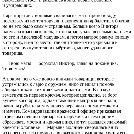
и умирающих.
Пара пиратов с воплями свалилась с мачт прямо в воду,
поскольку из их тел торчали наконечники арбалетных болтов,
но не это было самым страшным. Больше всего Виктора
напугала красная капель, которая застучала весёлыми каплями
по его и Акселевой макушкам, а потом матрос рванул юношу
в сторону, и на то место, где они только что укрывались
от стрел, рухнуло тело их мёртвого, менее удачливого
товарища.
— Твою мать! — бормотал Виктор, глядя на покойника. —
Твою мать!
А вокруг него уже вовсю кричали товарищи, которые
устремились к ларю с оружием, либо спешили помочь
абордажникам с их крючьями и настилами. В воздух
взметнулись первые крючья, которые цеплялись за борт
купеческого брига, однако тамошние матросы не спали,
начиная рубить натянувшиеся верёвки своими тесаками
и мачете. Командовавший вражеский офицер приказывал
стрелкам спешно перезаряжать оружие, а всем прочим
сбрасывать мостки и крючья вниз, но тут раздался знакомый
клёкот и хлопанье — Марьяна молнией сверзилась вниз
из своего гнезда прямо на вражеского командира, хватая его