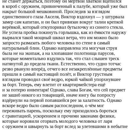
не станет держаться, поэтому он мёртвой хваткой вцепился
в короб с оружием, привинченный к палубе, который уже был
накрыт большой мешковиной. Проследив за взглядом
единственного глаза Акселя, Виктор вздохнул — у штурвала
замер сам капитан, и он был привязан вокруг талии крепкой
верёвкой, который откупоривал бутылочку из синего стекла.
Не успела пробка покинуть горлышка, как из ёмкости наружу
вырвался такой мощный шквал ветра, что им можно было
запросто размазать любого человека по стене в самый
натуральный блин. Однако направлена эта могучая струя
была не на экипаж, а на хлопавшие полотнища парусов,
которые моментально вздулись так, что стал слышен треск
натянутой до предела ткани. Естественно, что судно тотчас
резво рвануло вперёд, отчего все незакреплённые предметы
пришли в самый настоящий полёт, и Виктор грустным
взглядом проводил своё ведро, юркой чайкой упорхнувшее
за борт. Теперь, ему влетит от квартирмейстера ещё
и за потерю инвентаря! Однако, слава Богам, что сей предмет
не зашиб никого из товарищей, иначе юнгу бы попросту
вздёрнули на первой попавшейся рее за халатность. Однако
вскоре ведро было самым распоследним, о чём мог
переживать парень, поскольку ему приходилось бороться
с гравитацией, ускорением и прочими законами физики,
которые норовили оторвать молодого человека от ларя
с оружием и швырнуть за борт вслед за улетевшими в небытие