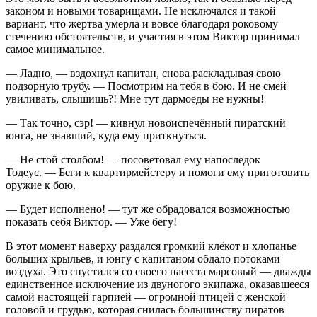
законом и новыми товарищами. Не исключался и такой
вариант, что жертва умерла и вовсе благодаря роковому
стечению обстоятельств, и участия в этом Виктор принимал
самое минимальное.
— Ладно, — вздохнул капитан, снова раскладывая свою
подзорную трубу. — Посмотрим на тебя в бою. И не смей
увиливать, слышишь?! Мне тут дармоеды не нужны!
— Так точно, сэр! — кивнул новоиспечённый пиратский
юнга, не знавший, куда ему приткнуться.
— Не стой столбом! — посоветовал ему напоследок
Тодеус. — Беги к квартирмейстеру и помоги ему приготовить
оружие к бою.
— Будет исполнено! — тут же обрадовался возможностью
показать себя Виктор. — Уже бегу!
В этот момент наверху раздался громкий клёкот и хлопанье
больших крыльев, и юнгу с капитаном обдало потоками
воздуха. Это спустился со своего насеста марсовый — дважды
единственное исключение из двуногого экипажа, оказавшееся
самой настоящей гарпией — огромной птицей с женской
головой и грудью, которая снилась большинству пиратов