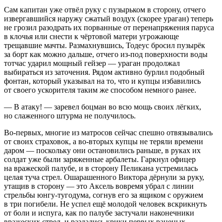
Сам капитан уже отвёл руку с пузырьком в сторону, отчего
извергавшийся наружу сжатый воздух (скорее ураган) теперь
не грозил разодрать их порванные от перенапряжения паруса
в клочья или снести к чёртовой матери угрожающе
трещавшие мачты. Размахнувшись, Тодеус бросил пузырёк
за борт как можно дальше, отчего из-под поверхности воды
тотчас ударил мощный гейзер — ураган продолжал
выбираться из заточения. Рядом активно бурлил подобный
фонтан, который указывал на то, что и купцы избавились
от своего ускорителя таким же способом немного ранее.
— В атаку! — заревел боцман во всю мощь своих лёгких,
но слаженного штурма не получилось.
Во-первых, многие из матросов сейчас спешно отвязывались
от своих страховок, а во-вторых купцы не теряли времени
даром — поскольку они остановились раньше, в руках их
солдат уже были заряженные арбалеты. Гаркнул офицер
на вражеской палубе, и в сторону Пеликана устремилась
целая туча стрел. Ошарашенного Виктора дёрнули за руку,
утащив в сторону — это Аксель вовремя убрал с линии
стрельбы юнгу-тугодума, согнув его за ящиком с оружием
в три погибели. Не успел ещё молодой человек вскрикнуть
от боли и испуга, как по палубе застучали наконечники
вражеских стрел, и раздались крики первых раненых