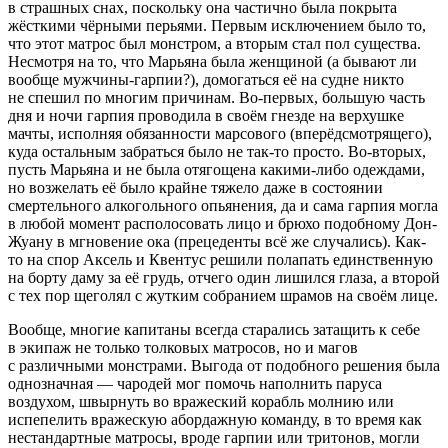
в страшных снах, поскольку она частично была покрыта
жёсткими чёрными перьями. Первым исключением было то,
что этот матрос был монстром, а вторым стал пол существа.
Несмотря на то, что Марьяна была женщиной (а бывают ли
вообще мужчины-гарпии?), домогаться её на судне никто
не спешил по многим причинам. Во-первых, большую часть
дня и ночи гарпия проводила в своём гнезде на верхушке
мачты, исполняя обязанности марсового (вперёдсмотрящего),
куда остальным забраться было не так-то просто. Во-вторых,
пусть Марьяна и не была отягощена какими-либо одеждами,
но возжелать её было крайне тяжело даже в состоянии
смертельного алкогольного опьянения, да и сама гарпия могла
в любой момент располосовать лицо и брюхо подобному Дон-
Жуану в мгновение ока (прецеденты всё же случались). Как-
то на спор Аксель и Квентус решили полапать единственную
на борту даму за её грудь, отчего один лишился глаза, а второй
с тех пор щеголял с жутким собранием шрамов на своём лице.
Вообще, многие капитаны всегда старались затащить к себе
в экипаж не только толковых матросов, но и магов
с различными монстрами. Выгода от подобного решения была
однозначная — чародей мог помочь наполнить паруса
воздухом, швырнуть во вражеский корабль молнию или
испепелить вражескую абордажную команду, в то время как
нестандартные матросы, вроде гарпии или тритонов, могли