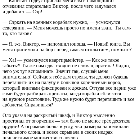
— Капитан Тодеус прислал меня вам в помощники! —
отчеканил старательно Виктор, после чего задумался
и добавил. — Сэр!
— Сэркать на военных кораблях нужно, — усмехнулся
северянин. — Меня можешь просто по имени звать. Ты сам-
то, кто таков?
— Я, э-э, Виктор, — напомнил юноша. — Новый юнга. Вы
меня принимали на борт перед самым отплытием, помните?
— Ха! — усмехнулся квартирмейстер. — Как же такое
забыть?! Ты же нам едва сходни не сломал, орясина! Ладно,
чего уж тут вспоминать. Значит так, слушай меня
внимательно! Сейчас я тебе дам стрелы, ты должен будешь
перетащить их на палубу в большой коричневый короб,
который винтами фиксирован к доскам. Оттуда все парни уже
сами будут разбирать припасы, когда корабли сблизятся
на нужное расстояние. Туда же нужно будет перетащить и все
арбалеты. Справишься?
Оло указал на раскрытый шкаф, и Виктор мысленно
простонал от огорчения — там было не менее трёх десятков
орудий! А огромная бочка в углу, чьи размеры напоминали
печального слона, и вовсе скрывала в своих недрах
неисчислимое множество снарядов.