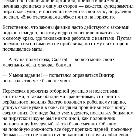
самый настоящий живой организм, пришёл в движение,
начиная крениться в одну из сторон — кажется, купец заметил
пиратское судно, и поспешил изменить свой курс, но рулевой
не спал, чётко отслеживая далёкое пятно на горизонте.
Естественно, что законы физики часто действуют с законами
подлости заодно, поэтому ведро поспешило покатиться
к самому краю, где такелажники работали с канатами. Пустая
посудина им оптимизма не прибавила, поэтому с их стороны
послышались маты.
— А ну-ка ползи сюда, Салага! — во всю мощь своих
маленьких лёгких заорал боцман.
— У меня задание! — попытался оправдаться Виктор,
но начальство уже было не унять.
Перемежая проклятия отборной руганью и нелестными
эпитетами, а также обидными сравнениями, этот знаток
вербального насилия быстро подошёл к робевшему парню,
уткнув свои кулаки в бока, глядя на провинившегося юнгу
сверху вниз. Это надо было уметь делать, поскольку боцманом
на пиратской шхуне был никто иной, как половинчик
по прозвищу Кучерявый. И это было смешно. Обычно
на подобную должность все берут крепких парней, поскольку
боцман — это не только рупор капитана и других офицеров,