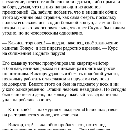
в смятение, отчего те либо спешили сдаться, либо прыгали
за борт, думая, что на них напал один из демонов
преисподней. Да, забыли добавить, что и внешний облик
этого мужчины был страшен, как сама смерть, поскольку
волосы его свалялись в один большой колтун, а сам он был
покрыт грязью так основательно, что цвет Скунса был каким
угодно, но не человеческим однозначно.
— Кажись, торговец! — выдал, наконец, своё заключение
капитан Тодеус, и все пираты радостно взревели. — Курс
на сближение! Поднять паруса!
Его команду тотчас продублировали квартирмейстер
и боцман, начиная рыком и пинками разгонять матросов
по позициям. Виктору удалось избежать подобной участи,
поскольку работать с такелажем и парусами ему пока
не доверяли. Вместо этого он был на подхвате у всех и ни
у кого одновременно. Этакий человек-невидимка. Но сегодня
был явно не его день, поскольку тяжёлый взгляд капитана
упал на робевшего юнгу.
— Кто таков?! — нахмурился владелец «Пеликана», глядя
на растерявшегося молодого человека.
— Виктор, сэр! — жалобно проблеял тот, потея под
пронизывающим взором капитана. — Это моё первое