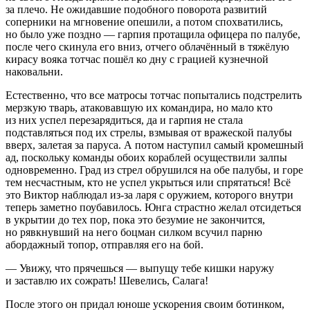
за плечо. Не ожидавшие подобного поворота развитий
соперники на мгновение опешили, а потом спохватились,
но было уже поздно — гарпия протащила офицера по палубе,
после чего скинула его вниз, отчего облачённый в тяжёлую
кирасу вояка тотчас пошёл ко дну с грацией кузнечной
наковальни.
Естественно, что все матросы тотчас попытались подстрелить
мерзкую тварь, атаковавшую их командира, но мало кто
из них успел перезарядиться, да и гарпия не стала
подставляться под их стрелы, взмывая от вражеской палубы
вверх, залетая за паруса. А потом наступил самый кромешный
ад, поскольку команды обоих кораблей осуществили залпы
одновременно. Град из стрел обрушился на обе палубы, и горе
тем несчастным, кто не успел укрыться или спрятаться! Всё
это Виктор наблюдал из-за ларя с оружием, которого внутри
теперь заметно поубавилось. Юнга страстно желал отсидеться
в укрытии до тех пор, пока это безумие не закончится,
но рявкнувший на него боцман силком всучил парню
абордажный топор, отправляя его на бой.
— Увижу, что прячешься — выпущу тебе кишки наружу
и заставлю их сожрать! Шевелись, Салага!
После этого он придал юноше ускорения своим ботинком,