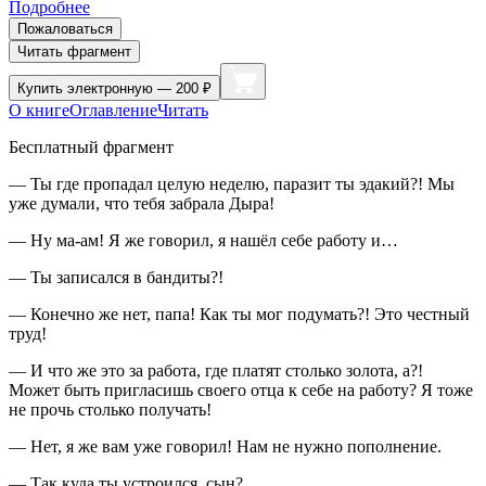
Подробнее
Пожаловаться
Читать фрагмент
Купить
электронную — 200 ₽
О книге
Оглавление
Читать
Бесплатный фрагмент
— Ты где пропадал целую неделю, паразит ты эдакий?! Мы
уже думали, что тебя забрала Дыра!
— Ну ма-ам! Я же говорил, я нашёл себе работу и…
— Ты записался в бандиты?!
— Конечно же нет, папа! Как ты мог подумать?! Это честный
труд!
— И что же это за работа, где платят столько золота, а?!
Может быть пригласишь своего отца к себе на работу? Я тоже
не прочь столько получать!
— Нет, я же вам уже говорил! Нам не нужно пополнение.
— Так куда ты устроился, сын?