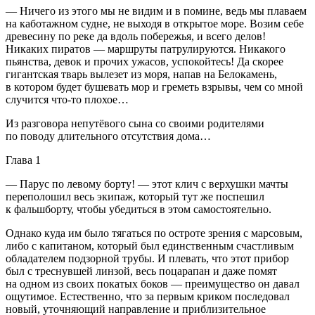
— Ничего из этого мы не видим и в помине, ведь мы плаваем
на каботажном судне, не выходя в открытое море. Возим себе
древесину по реке да вдоль побережья, и всего делов!
Никаких пиратов — маршруты патрулируются. Никакого
пьянства, девок и прочих ужасов, успокойтесь! Да скорее
гигантская тварь вылезет из моря, напав на Белокамень,
в котором будет бушевать мор и греметь взрывы, чем со мной
случится что-то плохое…
Из разговора непутёвого сына со своими родителями
по поводу длительного отсутствия дома…
Глава 1
— Парус по левому борту! — этот клич с верхушки мачты
переполошил весь экипаж, который тут же поспешил
к фальшборту, чтобы убедиться в этом самостоятельно.
Однако куда им было тягаться по остроте зрения с марсовым,
либо с капитаном, который был единственным счастливым
обладателем подзорной трубы. И плевать, что этот прибор
был с треснувшей линзой, весь поцарапан и даже помят
на одном из своих покатых боков — преимущество он давал
ощутимое. Естественно, что за первым криком последовал
новый, уточняющий направление и приблизительное