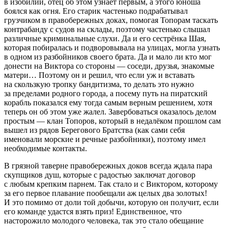
в изобилии, отец об этом узнает первым, а этого юноша
боялся как огня. Его старик частенько подрабатывал
грузчиком в правобережных доках, помогая Топорам таскать
контрабанду с судов на склады, поэтому частенько слышал
различные криминальные слухи. Да и его сестрёнка Шая,
которая побиралась и подворовывала на улицах, могла узнать
в одном из разбойников своего брата. Да и мало ли кто мог
донести на Виктора со стороны — соседи, друзья, знакомые
матери… Поэтому он и решил, что если уж и вставать
на скользкую тропку бандитизма, то делать это нужно
за пределами родного города, а посему путь на пиратский
корабль показался ему тогда самым верным решением, хотя
теперь он об этом уже жалел. Завербоваться оказалось делом
простым — клан Топоров, который в недалёком прошлом сам
вышел из рядов Берегового Братства (как сами себя
именовали морские и речные разбойники), поэтому имел
необходимые контакты.
В грязной таверне правобережных доков всегда ждала пара
скупщиков душ, которые с радостью заключат договор
с любым крепким парнем. Так стало и с Виктором, которому
за его первое плавание пообещали аж целых два золотых!
И это помимо от доли той добычи, которую он получит, если
его команде удастся взять приз! Единственное, что
насторожило молодого человека, так это стало обещание