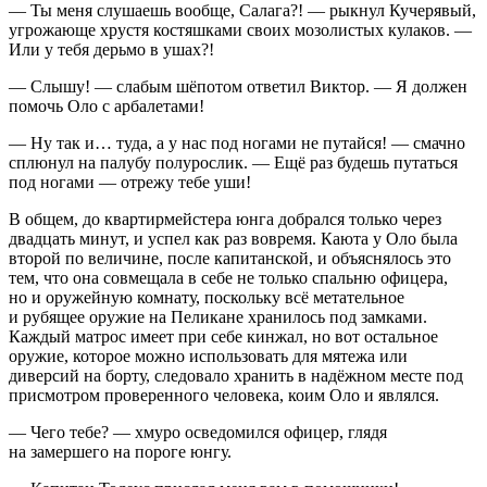
— Ты меня слушаешь вообще, Салага?! — рыкнул Кучерявый,
угрожающе хрустя костяшками своих мозолистых кулаков. —
Или у тебя дерьмо в ушах?!
— Слышу! — слабым шёпотом ответил Виктор. — Я должен
помочь Оло с арбалетами!
— Ну так и… туда, а у нас под ногами не путайся! — смачно
сплюнул на палубу полурослик. — Ещё раз будешь путаться
под ногами — отрежу тебе уши!
В общем, до квартирмейстера юнга добрался только через
двадцать минут, и успел как раз вовремя. Каюта у Оло была
второй по величине, после капитанской, и объяснялось это
тем, что она совмещала в себе не только спальню офицера,
но и оружейную комнату, поскольку всё метательное
и рубящее оружие на Пеликане хранилось под замками.
Каждый матрос имеет при себе кинжал, но вот остальное
оружие, которое можно использовать для мятежа или
диверсий на борту, следовало хранить в надёжном месте под
присмотром проверенного человека, коим Оло и являлся.
— Чего тебе? — хмуро осведомился офицер, глядя
на замершего на пороге юнгу.