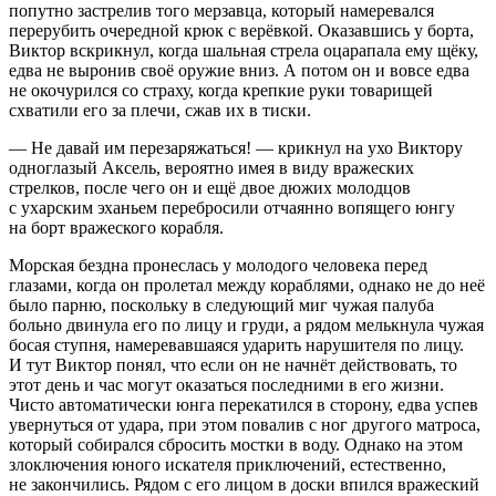
попутно застрелив того мерзавца, который намеревался
перерубить очередной крюк с верёвкой. Оказавшись у борта,
Виктор вскрикнул, когда шальная стрела оцарапала ему щёку,
едва не выронив своё оружие вниз. А потом он и вовсе едва
не окочурился со страху, когда крепкие руки товарищей
схватили его за плечи, сжав их в тиски.
— Не давай им перезаряжаться! — крикнул на ухо Виктору
одноглазый Аксель, вероятно имея в виду вражеских
стрелков, после чего он и ещё двое дюжих молодцов
с ухарским эханьем перебросили отчаянно вопящего юнгу
на борт вражеского корабля.
Морская бездна пронеслась у молодого человека перед
глазами, когда он пролетал между кораблями, однако не до неё
было парню, поскольку в следующий миг чужая палуба
больно двинула его по лицу и груди, а рядом мелькнула чужая
босая ступня, намеревавшаяся ударить нарушителя по лицу.
И тут Виктор понял, что если он не начнёт действовать, то
этот день и час могут оказаться последними в его жизни.
Чисто автоматически юнга перекатился в сторону, едва успев
увернуться от удара, при этом повалив с ног другого матроса,
который собирался сбросить мостки в воду. Однако на этом
злоключения юного искателя приключений, естественно,
не закончились. Рядом с его лицом в доски впился вражеский