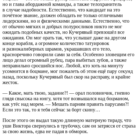
но и глава абордажной команды, а также телохранитель
в случае надобности. Естественно, что кандидат на это
почётное звание, должен обладать не только отличными
лидерскими, но и физическими данными. Естественно, что
от обычно мягких и добрых полуросликов никто не мог
ожидать подобных качеств, но Кучерявый превзошёл все
ожидания. Он мог орать так, что услышат даже на другом
конце корабля, а огромное количество татуировок
и разнокалиберных шрамов, украшавших его тело,
красноречиво говорили сами за себя. Особенно зловещим его
лицо делал огромный рубец, пара выбитых зубов, а также
неправильно сросшийся нос. Любой, кто хоть на минуту
усомнится в боцмане, мог пожалеть об этом ещё пару секунд
назад, поскольку Кучерявый был скор на расправу, и крайне
жесток.
— Какое, мать твою, задание?! — орал половинчик, гневно
глядя свысока на юнгу, хотя тот возвышался над боцманом,
как утёс над морем. — Мешать парням править парусами?!
Если это так, то я тебя сейчас за борт скину…
После этого он выдал такую длинную матерную тираду, что
уши Виктора свернулись в трубочку, сам он затрясся от страха
за свою жизнь, едва не падая в обморок.