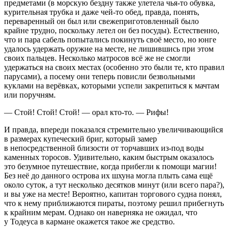
предметами (в морскую бездну также улетела чья-то обувка,
курительная трубка и даже чей-то обед, правда, понять,
переваренный он был или свежеприготовленный было
крайне трудно, поскольку летел он без посуды). Естественно,
что и пара сабель попытались покинуть своё место, но юнге
удалось удержать оружие на месте, не лишившись при этом
своих пальцев. Несколько матросов всё же не смогли
удержаться на своих местах (особенно это были те, кто правил
парусами), а посему они теперь повисли безвольными
куклами на верёвках, которыми успели закрепиться к мачтам
или поручням.
— Стой! Стой! Стой! — орал кто-то. — Рифы!
И правда, впереди показался стремительно увеличивающийся
в размерах купеческий бриг, который замер
в непосредственной близости от торчавших из-под воды
каменных торосов. Удивительно, каким быстрым оказалось
это безумное путешествие, когда прибегли к помощи магии!
Без неё до данного острова их шхуна могла плыть сама ещё
около суток, а тут несколько десятков минут (или всего пара?),
и вы уже на месте! Вероятно, капитан торгового судна понял,
что к нему приближаются пираты, поэтому решил прибегнуть
к крайним мерам. Однако он наверняка не ожидал, что
у Тодеуса в кармане окажется такое же средство.