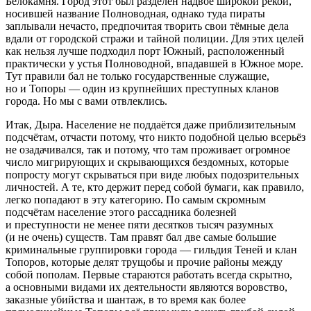
Белокамня. Город этот был разделён надвое широкой рекой,
носившей название Полноводная, однако туда пираты
заплывали нечасто, предпочитая творить свои тёмные дела
вдали от городской стражи и тайной полиции. Для этих целей
как нельзя лучше подходил порт Южный, расположенный
практически у устья Полноводной, впадавшей в Южное море.
Тут правили бал не только государственные служащие,
но и Топоры — один из крупнейших преступных кланов
города. Но мы с вами отвлеклись.
Итак, Дыра. Население не поддаётся даже приблизительным
подсчётам, отчасти потому, что никто подобной целью всерьёз
не озадачивался, так и потому, что там проживает огромное
число мигрирующих и скрывающихся бездомных, которые
попросту могут скрываться при виде любых подозрительных
личностей. А те, кто держит перед собой бумаги, как правило,
легко попадают в эту категорию. По самым скромным
подсчётам население этого рассадника болезней
и преступности не менее пяти десятков тысяч разумных
(и не очень) существ. Там правят бал две самые большие
криминальные группировки города — гильдия Теней и клан
Топоров, которые делят трущобы и прочие районы между
собой пополам. Первые стараются работать всегда скрытно,
а основными видами их деятельности являются воровство,
заказные убийства и шантаж, в то время как более