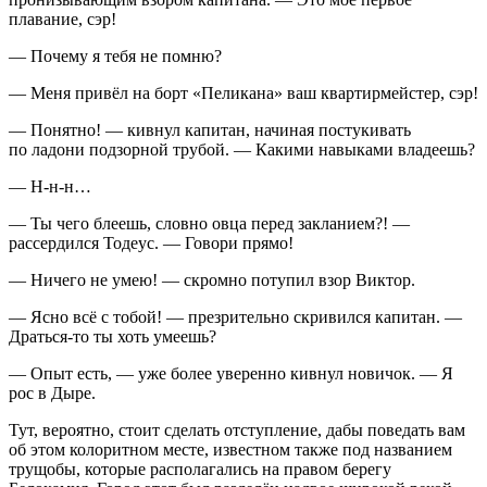
плавание, сэр!
— Почему я тебя не помню?
— Меня привёл на борт «Пеликана» ваш квартирмейстер, сэр!
— Понятно! — кивнул капитан, начиная постукивать
по ладони подзорной трубой. — Какими навыками владеешь?
— Н-н-н…
— Ты чего блеешь, словно овца перед закланием?! —
рассердился Тодеус. — Говори прямо!
— Ничего не умею! — скромно потупил взор Виктор.
— Ясно всё с тобой! — презрительно скривился капитан. —
Драться-то ты хоть умеешь?
— Опыт есть, — уже более уверенно кивнул новичок. — Я
рос в Дыре.
Тут, вероятно, стоит сделать отступление, дабы поведать вам
об этом колоритном месте, известном также под названием
трущобы, которые располагались на правом берегу