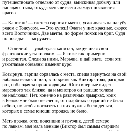
путешествовать отдельно от судна, выискивая добычу или
нападая с тыла, откуда меньше всего жаждут появления
врагов.
— Капитан! — слетела гарпия с мачты, усаживаясь на палубу
рядом с Тодеусом. — Это купец! Флаги у них красные, скорее
всего Восточники. Две мачты, по форме похож на бриг. Судя
по посадке — загружен.
— Отлично! — улыбнулся капитан, закручивая свои
франтовские усы торчком. — Я тоже так примерно
и рассчитал. Следи за ними, Марьяна, и дай знать, если эти
узкоглазые обезьяны изменят курс!
Козырнув, гарпия сорвалась с места, спеша вернуться на свой
наблюдательный пост, в то время как Виктор стоял, раскрыв
рот, наблюдая за происходящим. Юнга впервые видел
марсового так близко, да и монстров он раньше толком
не наблюдал. Нет, конечно на различных ярмарках, коих
в Белокамне было не счесть, от подобных созданий не было
отбою, но чтобы поглазеть на них нужны были деньги,
которых в семье юноши отродясь не было.
Мать прачка, отец поденщик и грузчик, детей семеро
по лавкам, мал мала меньше (Виктор был самым старшим