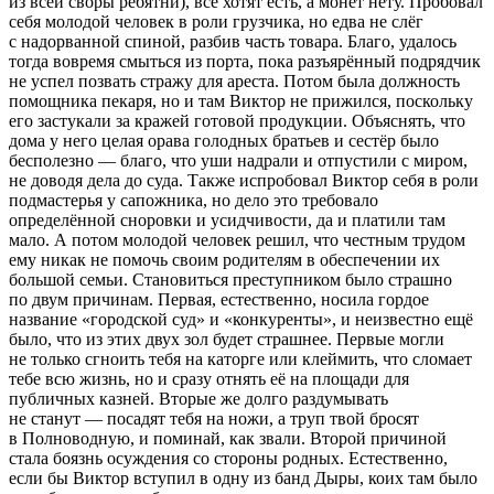
из всей своры ребятни), все хотят есть, а монет нету. Пробовал
себя молодой человек в роли грузчика, но едва не слёг
с надорванной спиной, разбив часть товара. Благо, удалось
тогда вовремя смыться из порта, пока разъярённый подрядчик
не успел позвать стражу для ареста. Потом была должность
помощника пекаря, но и там Виктор не прижился, поскольку
его застукали за кражей готовой продукции. Объяснять, что
дома у него целая орава голодных братьев и сестёр было
бесполезно — благо, что уши надрали и отпустили с миром,
не доводя дела до суда. Также испробовал Виктор себя в роли
подмастерья у сапожника, но дело это требовало
определённой сноровки и усидчивости, да и платили там
мало. А потом молодой человек решил, что честным трудом
ему никак не помочь своим родителям в обеспечении их
большой семьи. Становиться преступником было страшно
по двум причинам. Первая, естественно, носила гордое
название «городской суд» и «конкуренты», и неизвестно ещё
было, что из этих двух зол будет страшнее. Первые могли
не только сгноить тебя на каторге или клеймить, что сломает
тебе всю жизнь, но и сразу отнять её на площади для
публичных казней. Вторые же долго раздумывать
не станут — посадят тебя на ножи, а труп твой бросят
в Полноводную, и поминай, как звали. Второй причиной
стала боязнь осуждения со стороны родных. Естественно,
если бы Виктор вступил в одну из банд Дыры, коих там было