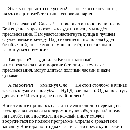
— Этак мне до завтра не успеть! — почесал голову юнга,
на что квартирмейстер лишь успокоил парня.
— Не переживай, Салага! — похлопал он юношу по плечу. —
Бой ещё не скоро, поскольку судя по крену мы ведём
преследование. Нам удастся настигнуть купца в лучшем
случае ближе к вечеру. Надо надеяться, что погода будет
безоблачной, иначе если нам не повезёт, то велик шанс
разминуться в темноте.
— Так долго?! — удивился Виктор, который
и не представлял, что морские баталии, а, тем паче,
преследования, могут длиться долгими часами и даже
сутками.
— А ты хотел?! — хмыкнул Оло. — Не стой столбом, начинай
таскать оружие на палубу. — Ну! Давай, давай! Одна нога тут,
другая там! И смотри, не сломай ничего!
В итоге юнге пришлось едва ли не единолично перетащить
весь арсенал из каюты к огромному коробу, закреплённому
на палубе, где впоследствии каждый пират сможет
вооружиться по полной программе. Стрелы с арбалетами
заняли у Виктора почти два часа, и за это время купеческий