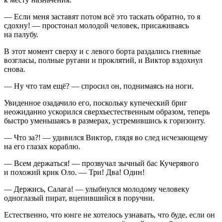
— Если меня заставят потом всё это таскать обратно, то я
сдохну! — простонал молодой человек, присаживаясь
на палубу.
В этот момент сверху и с левого борта раздались гневные
возгласы, полные ругани и проклятий, и Виктор вздохнул
снова.
— Ну что там ещё? — спросил он, поднимаясь на ноги.
Увиденное озадачило его, поскольку купеческий бриг
неожиданно ускорился сверхъестественным образом, теперь
быстро уменьшаясь в размерах, устремившись к горизонту.
— Что за?! — удивился Виктор, глядя во след исчезающему
на его глазах кораблю.
— Всем держаться! — прозвучал зычный бас Кучерявого
и похожий крик Оло. — Три! Два! Один!
— Держись, Салага! — улыбнулся молодому человеку
одноглазый пират, вцепившийся в поручни.
Естественно, что юнге не хотелось узнавать, что буде, если он