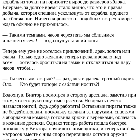
корабль из точки на горизонте вырос до размеров яблока.
Впервые, за долгое время стало видно, что это и правда
добыча, которая спешила ускользнуть от корабля, идущего
на сближение. Ничего хорошего от подобных встреч в море
ждать обычно не приходилось.
— Такими темпами, часов через пять мы сблизимся
и начнётся сеча! — вздохнул уставший юнга.
Теперь ему уже не хотелось приключений, драк, золота или
славы. Только одно желание теперь превалировало над
всем — хотелось броситься на гамак и отключиться на пару
часов, чтобы…
— Ты чего там застрял?! — раздался издалека грозный окрик
Оло. — Кто будет топоры с саблями носить?!
Вздохнув, Виктор посмотрел в сторону арсенала, заметив при
этом, что его руки ощутимо трясутся. Но делать нечего —
назвался юнгой, будь добр работать! Остальные пираты также
не бездействовали, поскольку следили за парусами, снастями,
а абордажная команда готовила крюки с верёвками, облачаясь
в кожаные доспехи. Однако теперь работа пошла быстрее,
поскольку у Виктора появились помощники, и теперь пятёрка
матросов вместе с ним споро перетащила остатки оружия
к месту назначения.