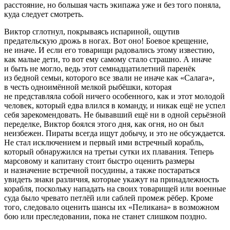
расстояние, но большая часть экипажа уже и без того поняла,
куда следует смотреть.
Виктор сглотнул, покрываясь испариной, ощутив
предательскую дрожь в ногах. Вот оно! Боевое крещение,
не иначе. И если его товарищи радовались этому известию,
как малые дети, то вот ему самому стало страшно. А иначе
и быть не могло, ведь этот семнадцатилетний паренёк
из бедной семьи, которого все звали не иначе как «Салага»,
в честь одноимённой мелкой рыбёшки, которая
не представляла собой ничего особенного, как и этот молодой
человек, который едва влился в команду, и никак ещё не успел
себя зарекомендовать. Не бывавший ещё ни в одной серьёзной
переделке, Виктор боялся этого дня, как огня, но он был
неизбежен. Пираты всегда ищут добычу, и это не обсуждается.
Не стал исключением и первый ими встречный корабль,
который обнаружился на третьи сутки их плавания. Теперь
марсовому и капитану стоит быстро оценить размеры
и назначение встречной посудины, а также постараться
увидеть знаки различия, которые укажут на принадлежность
корабля, поскольку нападать на своих товарищей или военные
суда было чревато петлёй или саблей промеж рёбер. Кроме
того, следовало оценить шансы их «Пеликана» в возможном
бою или преследовании, пока не станет слишком поздно.