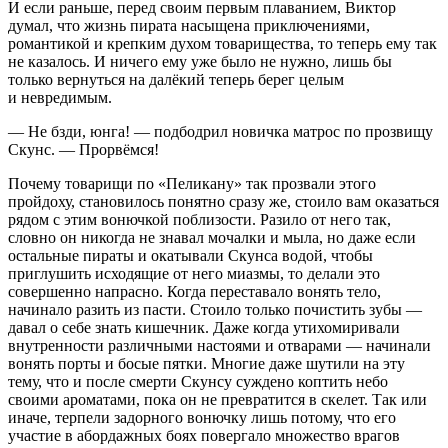
И если раньше, перед своим первым плаванием, Виктор
думал, что жизнь пирата насыщена приключениями,
романтикой и крепким духом товарищества, то теперь ему так
не казалось. И ничего ему уже было не нужно, лишь бы
только вернуться на далёкий теперь берег целым
и невредимым.
— Не бзди, юнга! — подбодрил новичка матрос по прозвищу
Скунс. — Прорвёмся!
Почему товарищи по «Пеликану» так прозвали этого
пройдоху, становилось понятно сразу же, стоило вам оказаться
рядом с этим вонючкой поблизости. Разило от него так,
словно он никогда не знавал мочалки и мыла, но даже если
остальные пираты и окатывали Скунса водой, чтобы
приглушить исходящие от него миазмы, то делали это
совершенно напрасно. Когда переставало вонять тело,
начинало разить из пасти. Стоило только почистить зубы —
давал о себе знать кишечник. Даже когда утихомиривали
внутренности различными настоями и отварами — начинали
вонять порты и босые пятки. Многие даже шутили на эту
тему, что и после смерти Скунсу суждено коптить небо
своими ароматами, пока он не превратится в скелет. Так или
иначе, терпели задорного вонючку лишь потому, что его
участие в абордажных боях повергало множество врагов