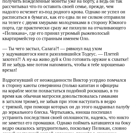
получить вожделенные монеты уже на борту, а ведь он так
рассчитывал что-то оставить своей семье, прежде, чем
надолго исчезнет из-под родного крова. Однако не успел он
расписаться в бумагах, как его едва ли не силком отправили
на телеге с двумя хмурыми молодчиками в сторону Южного
порта, где практически сразу же пихнули на отчаливающего
«Пеликана», где его принял угрюмый рыжеволосый
квартирмейстер со странным именем Оло.
— Ты чего застыл, Салага?! — рявкнул над ухом
у задумавшегося юнги разозлившийся Тодеус. — Плетей
захотел?! А ну-ка живо дуй к Оло готовить оружие к схватке!
И не забудь мне потом напомнить, чтобы я тебе хорошенько
врезал!
Вздрогнувший от неожиданности Виктор усердно помчался
в сторону каюты северянина (только капитан и офицеры
на корабле могли похвастаться подобной роскошью, в то
время как обычная матросня довольствовалась гамаками
в затхлом трюме), не забыв при этом наступить в ведро
с тряпкой, при помощи которых он до этого надраивал палубу
до зеркального блеска. Чертыхаясь, юноша поспешил
устранить последствия своей оплошности, надеясь, что никто
не заметил его промашки. Однако поймать катавшееся на боку
ведро оказалось затруднительно, поскольку Пеликан, словно