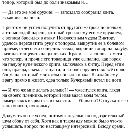
топор, который был до боли знакомым и…
— Да это же моё оружие! — запоздало сообразил юнга,
вскакивая на ноги.
При этом он успел получить от другого матроса по почкам,
а тот молодой парень, который грозил ему его же оружием,
с воплем бросился в атаку. Неизвестным чудом Виктору
удалось перехватить руку с топором, выкрутив её в болевом
приёме, отчего его соперник взвыл, выронив топор на палубу,
начиная танцевать на цыпочках. Краем глаза юноша заметил,
что теперь и прочие его товарищи уже сыпались как горох
на палубу купеческого брига, включаясь в битву. Перед этим
они, правда, сначала запустили в полёт орущего во всё горло
боцмана, который с хохотом вонзил кинжал ближайшему
врагу прямо в живот, едва только Кучерявый встал на ноги.
— И что же мне делать дальше?! — ужаснулся юнга, глядя
на своего пленника, который извивался всем телом,
намереваясь вырваться из захвата. — Убивать?! Отпускать его
явно опасно, поскольку…
Додумать он не успел, потому как услышал подозрительный
шум сбоку от себя. Хотя как в таком аду можно было что-то
услышать, вопрос по-настоящему интересный. Всюду орали,