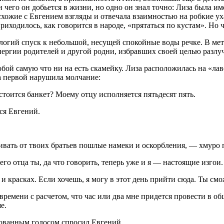
и чего он добьется в жизни, но одно он знал точно: Лиза была и
 схожие с Евгением взгляды и отвечала взаимностью на робкие у
иходилось, как говорится в народе, «прятаться по кустам». Но 
логий спуск к небольшой, несущей спокойные воды речке. В мет
нергии родителей и другой родни, избравших своей целью разл
обой самую что ни на есть скамейку. Лиза расположилась на «ла
а первой нарушила молчание:
тоится банкет? Моему отцу исполняется пятьдесят пять.
ся Евгений.
ивать от твоих братьев пошлые намеки и оскорбления, — хмуро 
его отца ты, да что говорить, теперь уже и я — настоящие изго
и красках. Если хочешь, я могу в этот день прийти сюда. Ты см
ремени с расчетом, что час или два мне придется провести в об
е.
сованным голосом спросил Евгений.