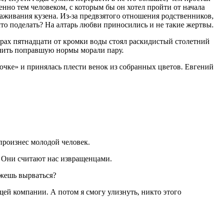
менно тем человеком, с которым бы он хотел пройти от начала
хаживания кузена. Из-за предвзятого отношения родственников,
что поделать? На алтарь любви приносились и не такие жертвы.
рах пятнадцати от кромки воды стоял раскидистый сто
летн
ий
учить поправшую нормы морали пару.
вочке» и принялась плести венок из собранных цветов. Евгений
произнес молодой человек.
и. Они считают нас
извращ
енцами.
ожешь вырваться?
щей компании. А потом я смогу улизнуть, никто этого