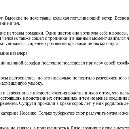
уг. Высокие по пояс травы колыхал погуливающий ветер. Всево
ение пчел.
ие из травы ромашки. Один цветок она воткнула себе в волосы, 
человек также сошел с тропинки и в данный момент двигался че
и сливался с сиренево-розовыми красками июльского луга.
ание кавалера.
гкий льняной сарафан послушно последовал примеру своей хозяй
осы растрепались, но это нисколько не портило разгоряченного
 насмешливую улыбку.
ю и агрессивные предостережения родственников о том, что нель
 состоявших в родственных отношениях и тем не менее соединивш
еменем. Супруги прожили в браке сорок лет, у них родилось дес
атерина Носенко. Только туберкулез смог разлучить мужа и жен
ком не являлся, а привязанность к Лизе, возникшая еще в детств