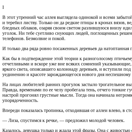
I
В этот утренний час аллея выглядела одинокой и всеми забыт
и теребил листву. Только он да редкие птицы в кронах вязов,
бледных облаков, озаряя своим светом разлившуюся внизу идил
уголок. Ни тебе суетливо снующих людей, поглощенных решен
телефонов. Безмолвие и покой.
И только два ряда ровно посаженных деревьев да натоптанная п
Как бы в подтверждение этой теории к разноголосому птичьем
отчетливыми и вскоре уже вне всяких сомнений указывающие, 
яркого света, опоясавшего колоннаду деревьев, и вступили по
уединению и красоте зарождающегося нового дня неспешному 
На лицах любителей ранних прогулок застыло трогательное выр
Правда, временами по ее челу пробегала тень, отчего тонкие 
настрой прогонял грустные мысли. Тогда она начинала негром
упорядоченность.
Впереди показалась тропинка, отходившая от аллеи влево, в с
— Лиза, спустимся к речке, — предложил молодой человек.
Казалось, девушка только и ждала этой фразы. Она с живостью 