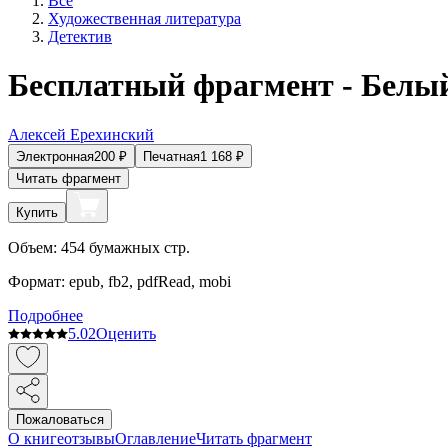
Все
Художественная литература
Детектив
Бесплатный фрагмент - Белый
Алексей Ерехинский
Электронная
200
₽
Печатная
1 168
₽
Читать фрагмент
Купить
Объем:
454
бумажных стр.
Формат:
epub, fb2, pdfRead, mobi
Подробнее
5.0
2
Оценить
Пожаловаться
О книге
отзывы
Оглавление
Читать фрагмент