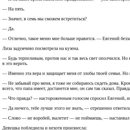
— На пять.
— Значит, в семь мы сможем встретиться?
— Да.
— Отлично, такое меню мне больше нравится. — Евгений безза
Лиза задумчиво посмотрела на кузена.
— Будь терпеливым, против нас и так весь свет ополчился. Но
в это верить.
— Именно эта вера и защищает меня от злобы твоей семьи. Но н
— Не забывай про меня, я тоже не собираюсь сидеть дома. Кром
всего, что папа имеет, достанется мне, он сам так сказал. Пра
— Что правда? — настороженным голосом спросил Евгений, ин
— Да ничего, тебе лучше этого не знать, — отрешенно ответила
— Слово — не воробей, вылетит — не поймаешь, — настаивал
Девушка побледнела и нехотя произнесла: