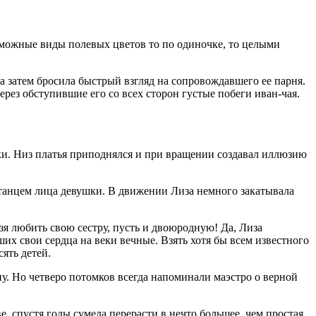
зможные виды полевых цветов то по одиночке, то целыми
а затем бросила быстрый взгляд на сопровождавшего ее парня.
рез обступившие его со всех сторон густые побеги иван-чая.
ки. Низ платья приподнялся и при вращении создавал иллюзию
 танцем лица девушки. В движении Лиза немного закатывала
зя любить свою сестру, пусть и двоюродную! Да, Лиза
их свои сердца на веки вечные. Взять хотя бы всем известного
ять детей.
у. Но четверо потомков всегда напоминали маэстро о верной
е, спустя годы сумела перерасти в нечто большее, чем простая