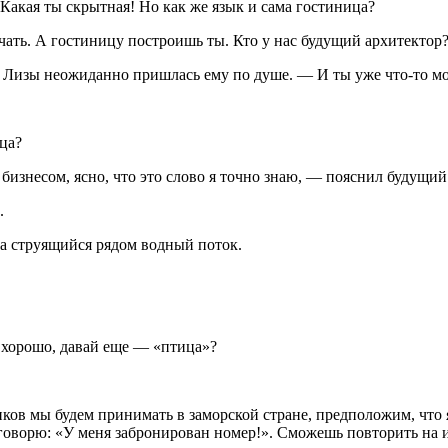
акая ты скрытная! Но как же язык и сама гостиница?
чать. А гостиницу построишь ты. Кто у нас будущий архитектор
ея Лизы неожиданно пришлась ему по душе. — И ты уже что-то м
ца?
 бизнесом, ясно, что это слово я точно знаю, — пояснил будущи
.
на струящийся рядом водный поток.
 хорошо, давай еще — «птица»?
ов мы будем принимать в заморской стране, предположим, что я 
 говорю: «У меня забронирован номер!». Сможешь повторить на 