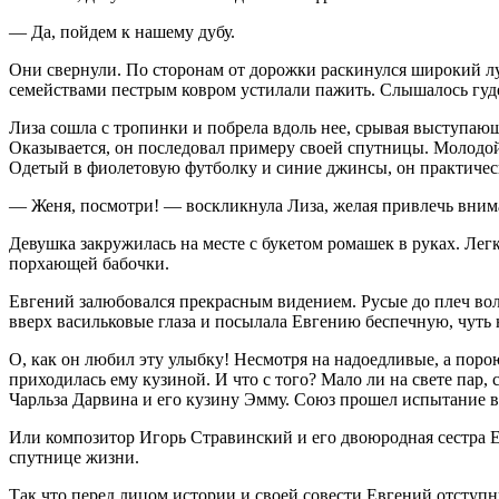
— Да, пойдем к нашему дубу.
Они свернули. По сторонам от дорожки раскинулся широкий л
семействами пестрым ковром устилали пажить. Слышалось гуд
Лиза сошла с тропинки и побрела вдоль нее, срывая выступающ
Оказывается, он последовал примеру своей спутницы. Молодой 
Одетый в фиолетовую футболку и синие джинсы, он практическ
— Женя, посмотри! — воскликнула Лиза, желая привлечь вним
Девушка закружилась на месте с букетом ромашек в руках. Ле
порхающей бабочки.
Евгений залюбовался прекрасным видением. Русые до плеч вол
вверх васильковые глаза и посылала Евгению беспечную, чуть
О, как он любил эту улыбку! Несмотря на надоедливые, а поро
приходилась ему кузиной. И что с того? Мало ли на свете пар,
Чарльза Дарвина и его кузину Эмму. Союз прошел испытание вр
Или композитор Игорь Стравинский и его двоюродная сестра Ек
спутнице жизни.
Так что перед лицом истории и своей совести Евгений отступни