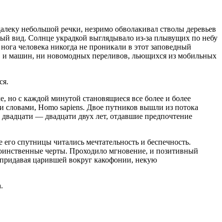
далеку небольшой речки, незримо обволакивал стволы деревьев
ный вид. Солнце украдкой выглядывало из-за плывущих по небу
нога человека никогда не проникали в этот заповедный
ов и машин, ни новомодных переливов, льющихся из мобильных
ся.
е, но с каждой минутой становящиеся все более и более
и словами, Homo sapiens. Двое путников вышли из потока
а двадцати — двадцати двух лет, отдавшие предпочтение
е его спутницы читались мечтательность и беспечность.
 воинственные черты. Проходило мгновение, и позитивный
, придавая царившей вокруг какофонии, некую
.