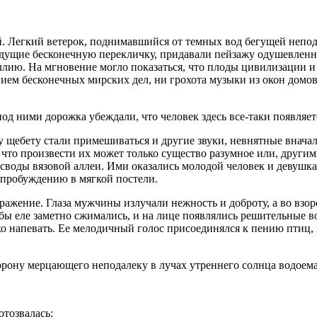
ой. Легкий ветерок, поднимавшийся от темных вод бегущей непо
 ведущие бесконечную перекличку, придавали пейзажу одушевлен
лию. На мгновение могло показаться, что плоды цивилизации и 
ием бесконечных мирских дел, ни грохота музыки из окон дом
од ними дорожка убеждали, что человек здесь все-таки появляет
у щ
ебет
у стали примешиваться и другие звуки, невнятные вначал
что произвести их может только существо разумное или, другим
д своды вязовой аллеи. Ими оказались молодой человек и девушк
пробуждению в мягкой постели.
ажение. Глаза мужчины излучали нежность и доброту, а во взор
губы еле заметно сжимались, и на лице появлялись решительные
ко напевать. Ее мелодичный голос присоединялся к пению птиц
торону мерцающего неподалеку в лучах утреннего солнца водоема
отозвалась: