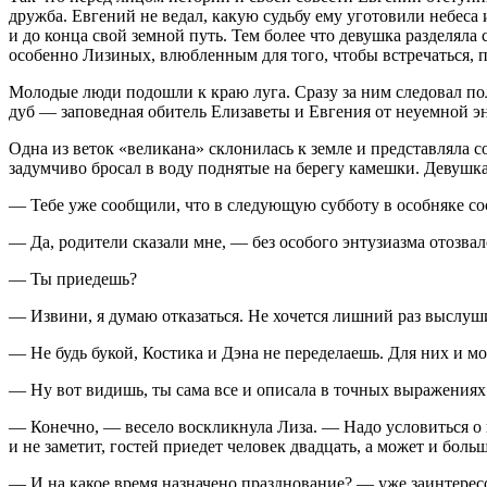
дружба. Евгений не ведал, какую судьбу ему уготовили небеса 
и до конца свой земной путь. Тем более что девушка разделяла
особенно Лизиных, влюбленным для того, чтобы встречаться, пр
Молодые люди подошли к краю луга. Сразу за ним следовал по
дуб — заповедная обитель Елизаветы и Евгения от неуемной э
Одна из веток «великана» склонилась к земле и представляла с
задумчиво бросал в воду поднятые на берегу камешки. Девушк
— Тебе уже сообщили, что в следующую субботу в особняке сос
— Да, родители сказали мне, — без особого энтузиазма отозвал
— Ты приедешь?
— Извини, я думаю отказаться. Не хочется лишний раз выслуш
— Не будь букой, Костика и Дэна не переделаешь. Для них и мо
— Ну вот видишь, ты сама все и описала в точных выражениях 
— Конечно, — весело воскликнула Лиза. — Надо условиться о в
и не заметит, гостей приедет человек двадцать, а может и больш
— И на какое время назначено празднование? — уже заинтере