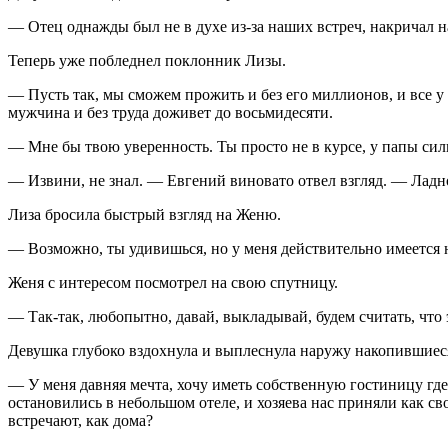
— Отец однажды был не в духе из-за наших встреч, накричал на
Теперь уже побледнел поклонник Лизы.
— Пусть так, мы сможем прожить и без его миллионов, и все 
мужчина и без труда доживет до восьмидесяти.
— Мне бы твою уверенность. Ты просто не в курсе, у папы сил
— Извини, не знал. — Евгений
вино
вато отвел взгляд. — Ладн
Лиза бросила быстрый взгляд на Женю.
— Возможно, ты удивишься, но у меня действительно имеется н
Женя с интересом посмотрел на свою спутницу.
— Так-так, любопытно, давай, выкладывай, будем считать, что 
Девушка глубоко вздохнула и выплеснула наружу накопившиес
— У меня давняя мечта, хочу иметь собственную гостиницу где-
остановились в небольшом отеле, и хозяева нас приняли как св
встречают, как дома?