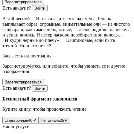
Зарегистрироваться
Есть аккаунт?
Войти
А той весной… Я плакала, а ты утешал меня. Теперь
выплывает образ: огромные, внимательные очи —
из чистого
сапфира и, как самое небо, ясные
,
— а ещё родинка на щеке…
и усики вились. И ветер ласково перебирал твои волосы…
«
И кудри чёрные до плеч?
»
— Каштановые, если быть
точной. Но и это не всё.
Здесь есть иллюстрация
Зарегистрируйтесь или войдите, чтобы увидеть ее и другие
изображения
Зарегистрироваться
Есть аккаунт?
Войти
Бесплатный фрагмент закончился.
Купите книгу, чтобы продолжить чтение.
Электронная
40
₽
Печатная
526
₽
Наши услуги