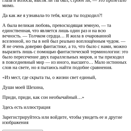
глаза и волосы, высок ли ты был, строен ли, — это пролетало
мимо.
Да как же я узнавала-то тебя, когда ты подходил?!
А была великая любовь, превосходящая земную, — та
единственная, что является лишь один раз и на всю
вечность. — Толчком сердца… Я жила в очарованной
вселенной, но ты в ней был реально воплощённым чудом. —
Я не очень доверяю фантастике, а то, что было с нами, можно
выразить лишь с помощью фантастической терминологии: это
было пересечение двух параллельных миров, и ты приходил
в повседневный мир — из иного, высшего… Мало истинных
слов на свете, но я пытаюсь найти подобие сравнения.
«Из мест, где скрыта ты, о жизни свет единый,
Души моей Шехина,
Приди, приди, как сон необычайный…»
Здесь есть иллюстрация
Зарегистрируйтесь или войдите, чтобы увидеть ее и другие
изображения