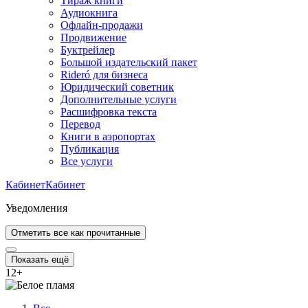
Тираж книги
Аудиокнига
Офлайн-продажи
Продвижение
Буктрейлер
Большой издательский пакет
Rideró для бизнеса
Юридический советник
Дополнительные услуги
Расшифровка текста
Перевод
Книги в аэропортах
Публикация
Все услуги
Кабинет
Кабинет
Уведомления
Отметить все как прочитанные
Показать ещё
12
+