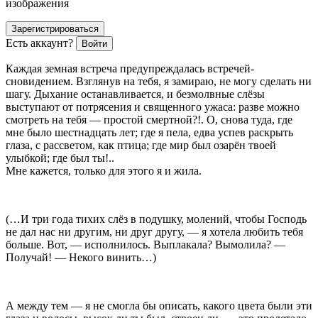
изображения
Зарегистрироваться
Есть аккаунт?
Войти
Каждая земная встреча предупреждалась встречей-
сновидением. Взглянув на тебя, я замираю, не могу сделать ни
шагу. Дыхание останавливается, и безмолвные слёзы
выступают от потрясения и священного ужаса: разве можно
смотреть на тебя — простой смертной?!. О, снова туда, где
мне было шестнадцать лет; где я пела, едва успев раскрыть
глаза, с рассветом, как птица; где мир был озарён твоей
улыбкой; где
был
ты!..
Мне кажется, только для этого я и жила.
(…И три года тихих слёз в подушку, молений, чтобы Господь
не дал нас
ни другим, ни друг другу
, — я хотела любить тебя
больше
. Вот, — исполнилось. Выплакала? Вымолила? —
Получай! — Некого винить…)
А между тем — я не смогла бы описать, какого цвета были эти