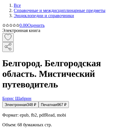
Все
Справочные и междисциплинарные предметы
Энциклопедии и справочники
0.0
0
Оценить
Электронная книга
Белгород. Белгородская
область. Мистический
путеводитель
Борис Шабрин
Электронная
348
₽
Печатная
967
₽
Формат:
epub, fb2, pdfRead, mobi
Объем:
68
бумажных стр.