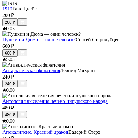
1919
Ганс Цвейг
200
₽
200
₽
0.0
3
Пушкин и Дюма — один человек?
Сергей Стародубцев
600
₽
600
₽
5.0
3
Антарктическая филателия
Леонид Михрин
240
₽
240
₽
0.0
0
Антология выселения чечено-ингушского народа
480
₽
480
₽
0.0
0
Апокалипсис. Красный дракон
Валерий Стерх