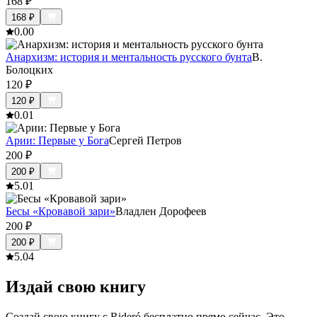
168
₽
168
₽
0.0
0
Анархизм: история и ментальность русского бунта
В.
Болоцких
120
₽
120
₽
0.0
1
Арии: Первые у Бога
Сергей Петров
200
₽
200
₽
5.0
1
Бесы «Кровавой зари»
Владлен Дорофеев
200
₽
200
₽
5.0
4
Издай свою книгу
Создай свою книгу с Rideró бесплатно прямо сейчас. Это