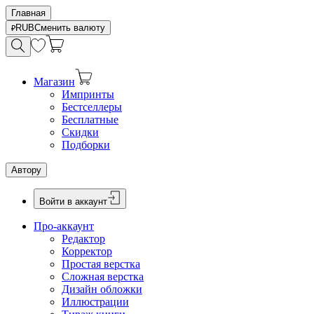
Главная
RUB
Сменить валюту
Магазин
Импринты
Бестселлеры
Бесплатные
Скидки
Подборки
Автору
Войти в аккаунт
Про-аккаунт
Редактор
Корректор
Простая верстка
Сложная верстка
Дизайн обложки
Иллюстрации