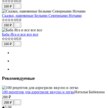
0.0
160
₽
Сказки, навеянные Белыми Северными Ночами
0.0
160
₽
Баба Яга и все все все
0.0
160
₽
Рекомендуемые
100 рецептов для аэрогриля: вкусно и легко
Наталья Бибекина
288
₽
288
₽
5.0
8