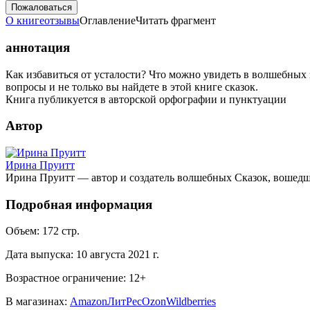
Пожаловаться
О книге
отзывы
Оглавление
Читать фрагмент
аннотация
Как избавиться от усталости? Что можно увидеть в волшебных 
вопросы и не только вы найдете в этой книге сказок.
Книга публикуется в авторской орфографии и пунктуации
Автор
Ирина Пруитт
Ирина Пруитт — автор и создатель волшебных Сказок, вошедши
Подробная информация
Объем:
172
стр.
Дата выпуска:
10 августа 2021 г.
Возрастное ограничение:
12
+
В магазинах:
Amazon
ЛитРес
Ozon
Wildberries