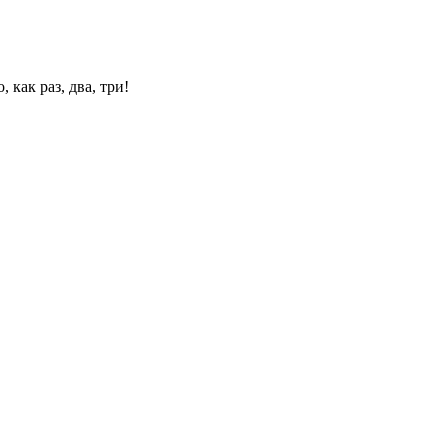
 как раз, два, три!