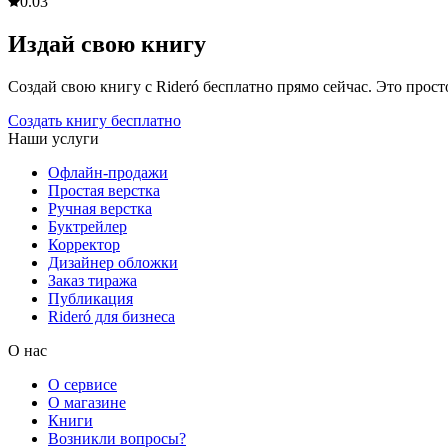
0.0
3
Издай свою книгу
Создай свою книгу с Rideró бесплатно прямо сейчас. Это просто,
Создать книгу бесплатно
Наши услуги
Офлайн-продажи
Простая верстка
Ручная верстка
Буктрейлер
Корректор
Дизайнер обложки
Заказ тиража
Публикация
Rideró для бизнеса
О нас
О сервисе
О магазине
Книги
Возникли вопросы?