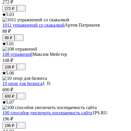
272
₽
272
₽
5.0
3
1011 упражнений со скакалкой
Артем Патрикеев
88
₽
88
₽
5.0
1
108 отражений
Максим Мейстер
108
₽
108
₽
5.0
6
10 опор для бизнеса
J. Ti
600
₽
600
₽
5.0
7
100 способов увеличить посещаемость сайта
1PS.RU
196
₽
196
₽