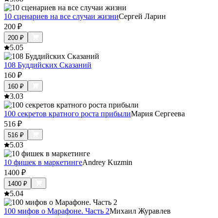
10 сценариев на все случаи жизни
Сергей Ларин
200
₽
200
₽
5.0
5
108 Буддийских Сказаний
160
₽
160
₽
3.0
3
100 секретов кратного роста прибыли
Мария Сергеева
516
₽
516
₽
5.0
3
10 фишек в маркетинге
Andrey Kuzmin
1400
₽
1400
₽
5.0
4
100 мифов о Марафоне. Часть 2
Михаил Журавлев