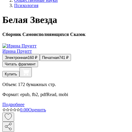
Общественные науки
Психология
Белая Звезда
Сборник Самоисполняющихся Сказок
Ирина Пруитт
Электронная
160
₽
Печатная
741
₽
Читать фрагмент
Купить
Объем:
172
бумажных стр.
Формат:
epub, fb2, pdfRead, mobi
Подробнее
0.0
0
Оценить