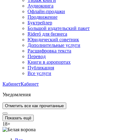
Тираж книги
Аудиокнига
Офлайн-продажи
Продвижение
Буктрейлер
Большой издательский пакет
Rideró для бизнеса
Юридический советник
Дополнительные услуги
Расшифровка текста
Перевод
Книги в аэропортах
Публикация
Все услуги
Кабинет
Кабинет
Уведомления
Отметить все как прочитанные
Показать ещё
18
+