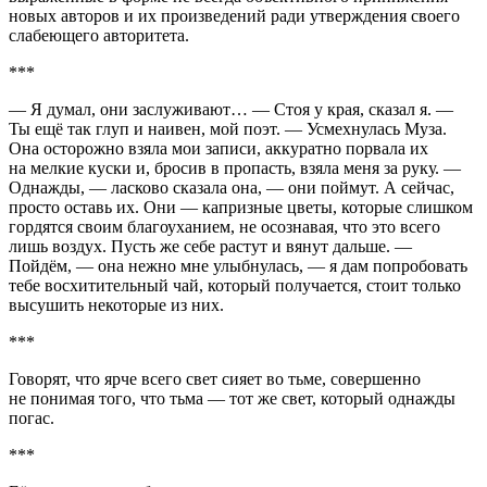
новых авторов и их произведений ради утверждения своего
слабеющего авторитета.
***
— Я думал, они заслуживают… — Стоя у края, сказал я.
—
Ты ещё так глуп и наивен, мой поэт. — Усмехнулась Муза.
Она осторожно взяла мои записи, аккуратно порвала их
на мелкие куски и, бросив в пропасть, взяла меня за руку.
—
Однажды, — ласково сказала она, — они поймут. А сейчас,
просто оставь их. Они — капризные цветы, которые слишком
гордятся своим благоуханием, не осознавая, что это всего
лишь воздух. Пусть же себе растут и вянут дальше. —
Пойдём, — она нежно мне улыбнулась, — я дам попробовать
тебе восхитительный чай, который получается, стоит только
высушить некоторые из них.
***
Говорят, что ярче всего свет сияет во тьме, совершенно
не понимая того, что тьма — тот же свет, который однажды
погас.
***