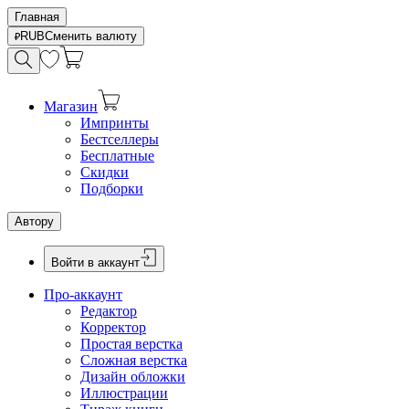
Главная
RUB
Сменить валюту
Магазин
Импринты
Бестселлеры
Бесплатные
Скидки
Подборки
Автору
Войти в аккаунт
Про-аккаунт
Редактор
Корректор
Простая верстка
Сложная верстка
Дизайн обложки
Иллюстрации