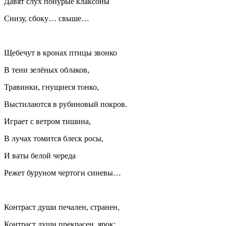
Давят слух понурые клаксоны
Снизу, сбоку… свыше…
Щебечут в кронах птицы звонко
В тени зелёных облаков,
Травинки, гнущиеся тонко,
Выстилаются в рубиновый покров.
Играет с ветром тишина,
В лучах томится блеск росы,
И ваты белой череда
Режет буруном чертоги синевы…
Контраст души печален, странен,
Контраст души прекрасен, ярок;