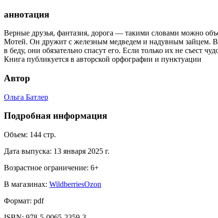
аннотация
Верные друзья, фантазия, дорога — такими словами можно объе
Мотей. Он дружит с железным медведем и надувным зайцем. В
в беду, они обязательно спасут его. Если только их не съест чу
Книга публикуется в авторской орфографии и пунктуации
Автор
Ольга Батлер
Подробная информация
Объем:
144
стр.
Дата выпуска:
13 января 2025 г.
Возрастное ограничение:
6
+
В магазинах:
Wildberries
Ozon
Формат:
pdf
ISBN:
978-5-0065-2359-3