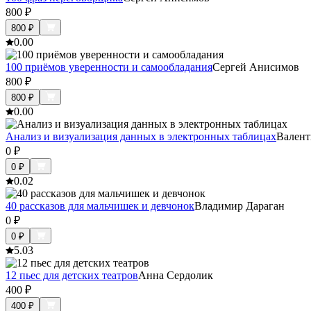
800
₽
800
₽
0.0
0
100 приёмов уверенности и самообладания
Сергей Анисимов
800
₽
800
₽
0.0
0
Анализ и визуализация данных в электронных таблицах
Валент
0
₽
0
₽
0.0
2
40 рассказов для мальчишек и девчонок
Владимир Дараган
0
₽
0
₽
5.0
3
12 пьес для детских театров
Анна Сердолик
400
₽
400
₽