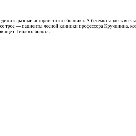
динить разные истории этого сборника. А бегемоты здесь всё-та
се трое — пациенты лесной клиники профессора Кручинина, ко
довище с Гиблого болота.