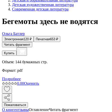
Детская и образовательная литература
Детская художественная литература
Современная детская литература
Бегемоты здесь не водятся
Ольга Батлер
Электронная
120
₽
Печатная
653
₽
Читать фрагмент
Купить
Объем:
144
бумажных стр.
Формат:
pdf
Подробнее
0.0
0
Оценить
Пожаловаться
О книге
отзывы
Оглавление
Читать фрагмент