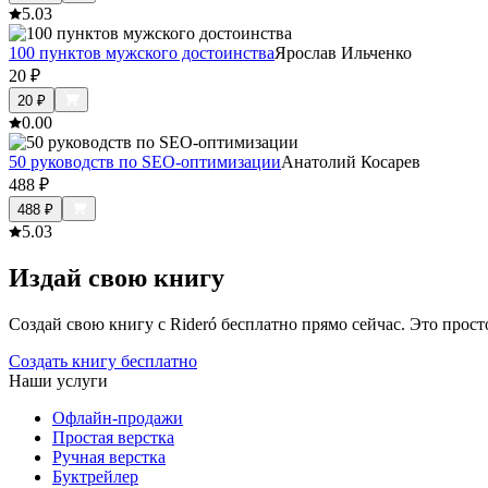
5.0
3
100 пунктов мужского достоинства
Ярослав Ильченко
20
₽
20
₽
0.0
0
50 руководств по SEO-оптимизации
Анатолий Косарев
488
₽
488
₽
5.0
3
Издай свою книгу
Создай свою книгу с Rideró бесплатно прямо сейчас. Это просто,
Создать книгу бесплатно
Наши услуги
Офлайн-продажи
Простая верстка
Ручная верстка
Буктрейлер