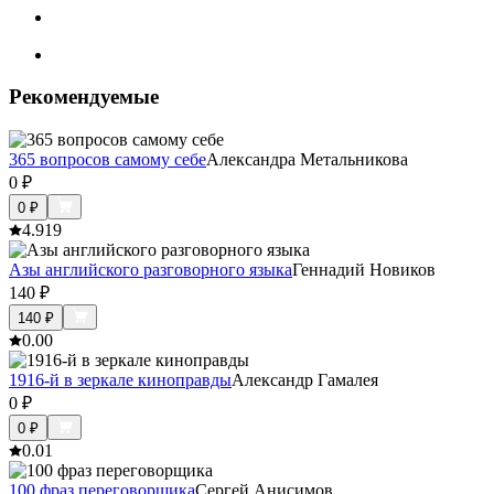
Рекомендуемые
365 вопросов самому себе
Александра Метальникова
0
₽
0
₽
4.9
19
Азы английского разговорного языка
Геннадий Новиков
140
₽
140
₽
0.0
0
1916-й в зеркале киноправды
Александр Гамалея
0
₽
0
₽
0.0
1
100 фраз переговорщика
Сергей Анисимов