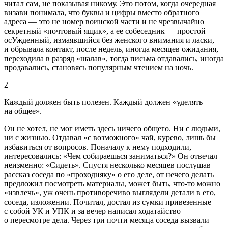
читал сам, не показывая никому. Это потом, когда очередная
визави понимала, что буквы и цифры вместо обратного
адреса — это не номер воинской части и не чрезвычайно
секретный «почтовый ящик», а ее собеседник — простой
осУжденный, измаявшийся без женского внимания и ласки,
и обрывала контакт, после недель, иногда месяцев ожидания,
переходила в разряд «
шалав
», тогда письма отдавались, иногда
продавались, становясь популярным чтением на ночь.
2
Каждый должен быть полезен. Каждый должен «уделять
на общее».
Он не хотел, не мог иметь здесь ничего общего. Ни с людьми,
ни с жизнью. Отдавал «с возможного» чай, курево, лишь бы
избавиться от вопросов. Поначалу к нему подходили,
интересовались: «Чем собираешься заниматься?» Он отвечал
неизменно: «Сидеть». Спустя несколько месяцев послушав
рассказ соседа по «проходняку» о его деле, от нечего делать
предложил посмотреть материалы, может быть, что-то можно
«извлечь», уж очень противоречиво выглядели детали в его,
соседа, изложении. Почитал, достал из сумки привезенные
с собой УК и УПК и за вечер написал ходатайство
о пересмотре дела. Через три почти месяца соседа вызвали