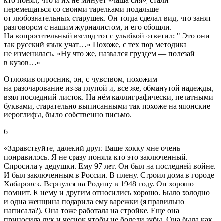
кто понял, что и их не минует «чаша сия», стали
перемещаться со своими тарелками подальше
от любознательных старушек. Он тогда сделал вид, что занят
разговором с нашим журналистом, и его обошли.
На вопросительный взгляд тот с улыбкой ответил: " Это они
так русский язык учат…» Похоже, с тех пор методика
не изменилась. «Ну что же, назвался груздем — полезай
в кузов…»
Отложив опросник, он, с чувством, похожим
на разочарование из-за глупой и, все же, обманутой надежды,
взял последний листок. На нём каллиграфически, печатными
буквами, старательно выписанными так похоже на японские
иероглифы, было собственно письмо.
6
«Здравствуйте, далекий друг. Ваше хокку мне очень
понравилось. Я не сразу поняла кто это заключенный.
Спросила у дедушки. Ему 97 лет. Он был на последней войне.
И был заключенным в
Росси
и. В плену. Строил дома в городе
Хабаровск. Вернулся на Родину в 1948 году. Он хорошо
помнит. К нему и другим относились хорошо. Было холодно
и одна женщина подарила ему варежки (я правильно
написала?). Она тоже работала на стройке. Еще она
приносила лук и чеснок чтобы не болели зубы. Она была как