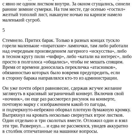
с явно не одним листком внутри. За окном сгущались, синели
ранние зимние сумерки. На том месте, где осенью «гостил»
желтый тополий лист, накануне ночью на карнизе намело
маленький сугроб.
5
Стемнело. Притих барак. Только в разных концах тускло
горели маленькие «пиратские» лампочки, там либо работали
над очередным произведением лагерного «искусства», либо
в тесном кругу пили «чифир», либо «катали на интерес», либо
просто в полголоса «общались», чтобы не мешать спящим.
Время от времени доносилась перекличка «атасников»,
обязанностью которых было вовремя предупредить, если
в сторону барака направлялся кто-то из администрации.
Он уже почти обрел равновесие, сдержав жгучее желание
заглянуть в красивый заграничный конверт. Включив свой
«ночник», он еще раз рассмотрел рисунок на конверте,
почтовую марку с изображением какой-то пагоды,
и подчеркнуто-небрежно оборвал плотную бумажную кромку.
Вытряхнул на кровать несколько свернутых втрое листков.
Один отдельно и три сколотых вместе. Отложил один и взял
эти три. Развернул… и едва не рассмеялся, увидев аккуратно
в столбик отпечатанные на машинке вопросы.