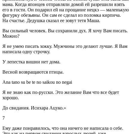
мама. Когда японцев отправляли домой ей разрешили взять
его в гости. Он подарил ей на прощание нецкэ — маленькую
фигурку обезьяны. Он сам ее сделал из поломка кирпича.
На счастье. Дедушка сказал ее зовут тетя Маша.
Вы сильный человек. Вы сохранили дух. Я хочу Вам писать.
Можно?
Я не умею писать хокку. Мужчины это делают лучше. Я Вам
написала одну строчку.
У лепестка вишни нет дома.
Весной возвращаются птицы.
Ana tano su be te no saikou no negai
Я не знаю как по-русски. Это желание Вам что все будет
хорошо.
До свидания. Исихара Ацуко.»
7
Ему даже понравилось, что она ничего не написала о себе.
Это как на первом свидании взрослых людей, уже