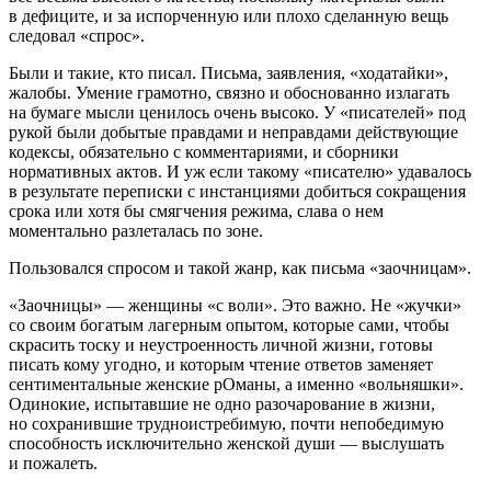
в дефиците, и за испорченную или плохо сделанную вещь
следовал «спрос».
Были и такие, кто писал. Письма, заявления, «ходатайки»,
жалобы. Умение грамотно, связно и обоснованно излагать
на бумаге мысли ценилось очень высоко. У «писателей» под
рукой были добытые правдами и неправдами действующие
кодексы, обязательно с комментариями, и сборники
нормативных актов. И уж если такому «писателю» удавалось
в результате переписки с инстанциями добиться сокращения
срока или хотя бы смягчения режима, слава о нем
моментально разлеталась по зоне.
Пользовался спросом и такой жанр, как письма «заочницам».
«Заочницы» — женщины «с воли». Это важно. Не «жучки»
со своим богатым лагерным опытом, которые сами, чтобы
скрасить тоску и неустроенность личной жизни, готовы
писать кому угодно, и которым чтение ответов заменяет
сентиментальные женские рОманы, а именно «вольняшки».
Одинокие, испытавшие не одно разочарование в жизни,
но сохранившие трудноистребимую, почти непобедимую
способность исключительно женской души — выслушать
и пожалеть.