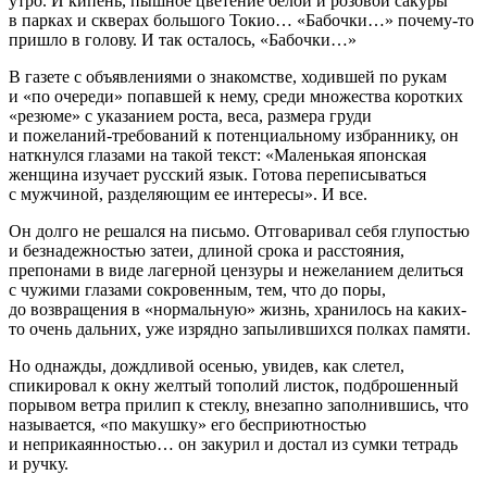
утро. И кипень, пышное цветение белой и розовой сакуры
в парках и скверах большого Токио… «Бабочки…» почему-то
пришло в голову. И так осталось, «Бабочки…»
В газете с объявлениями о знакомстве, ходившей по рукам
и «по очереди» попавшей к нему, среди множества коротких
«резюме» с указанием роста, веса, размера груди
и пожеланий-требований к потенциальному избраннику, он
наткнулся глазами на такой текст: «Маленькая японская
женщина изучает русский язык. Готова переписываться
с мужчиной, разделяющим ее интересы». И все.
Он долго не решался на письмо. Отговаривал себя глупостью
и безнадежностью затеи, длиной срока и расстояния,
препонами в виде лагерной цензуры и нежеланием делиться
с чужими глазами сокровенным, тем, что до поры,
до возвращения в «нормальную» жизнь, хранилось на каких-
то очень дальних, уже изрядно запылившихся полках памяти.
Но однажды, дождливой осенью, увидев, как слетел,
спикировал к окну желтый тополий листок, подброшенный
порывом ветра прилип к стеклу, внезапно заполнившись, что
называется, «по макушку» его бесприютностью
и неприкаянностью… он за
курил
и достал из сумки тетрадь
и ручку.