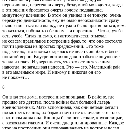
переживших, пересекших черту бездумной молодости, когда
в отношения бросаются очертя голову, поддавшись
минутному влечению. В этом он увидел и ее тонкую, очень
бережную деликатность, ему не было необходимости сразу
выворачиваться наизнанку, не нужно было притворяться, кем-
то казаться, набивать себе цену… а опросник… Что ж, учеба
есть учеба. Читая письмо, он автоматически отмечал
не совсем правильное построение фраз, то, что оно состояло
почти целиком из простых предложений. Это тоже
подсказало, что японка старалась не делать ошибок и быть
понятой верно. Внутри возникло давно забытое ощущение
тепла и покоя. И уверенность, что это останется с ним
навсегда, не загадывая наперед. Это — его. Маленький рай
в его маленьком мире. И никому и никогда он его
не покажет…
8
Он знал эти дома, построенные японцами. В районе, где
прошло его детство, после войны был большой лагерь
военнопленных. Мать вспоминала, как они детьми бегали
посмотреть на них, их бараки почти не отличались от того,
в котором жила она. Японцы были невысокие, круглолицые,
с раскосыми глазами. И очень дисциплинированные. Каждое
утро на построении они поворачивались на восток и вслед