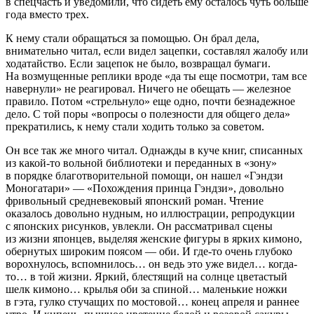
в спецчасть и уведомили, что сидеть ему осталось чуть больше
года вместо трех.
К нему стали обращаться за помощью. Он брал дела,
внимательно читал, если видел зацепки, составлял жалобу или
ходатайство. Если зацепок не было, возвращал бумаги.
На возмущенные реплики вроде «да ты еще посмотри, там все
навернули» не реагировал. Ничего не обещать — железное
правило. Потом «стрельнуло» еще одно, почти безнадежное
дело. С той поры «вопросы о полезности для общего дела»
прекратились, к нему стали ходить только за советом.
Он все так же много читал. Однажды в куче книг, списанных
из какой-то вольной библиотеки и переданных в «зону»
в порядке благотворительной помощи, он нашел «Гэндзи
Моногатари» — «Похождения принца Гэндзи», довольно
фривольный средневековый японский роман. Чтение
оказалось довольно нудным, но иллюстрации, репродукции
с японских рисунков, увлекли. Он рассматривал сцены
из жизни японцев, выделяя женские фигуры в ярких кимоно,
обернутых широким поясом — оби. И где-то очень глубоко
ворохнулось, вспомнилось… он ведь это уже видел… когда-
то… в той жизни. Яркий, блестящий на солнце цветастый
шелк кимоно… крылья оби за спиной… маленькие ножки
в гэта, гулко стучащих по мостовой… конец апреля и раннее