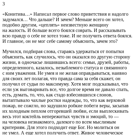
3
«Конитива…» Написал первое слово приветствия и надолго
задумался… Что дальше? И зачем? Меньше всего он хотел,
подобно другим, «цеплять» неизвестную женщину
на жалость. И больше всего боялся
соврат
ь. И рассказывать
всю правду о себе не хотел тоже. И не получить ответа боялся.
И главное, он не мог себе самому объяснить, зачем это?
Мучился, подбирая слова, стараясь удержаться от попытки
объяснить, как случилось, что он оказался по другую сторону
жизни, в одночасье лишившись всего: семьи, друзей, работы,
определенного, казалось, незыблемого статуса и связанного
с ним уважения. Не умея и не желая оправдываться, наивно
для своих лет полагая, что правда сама за себя скажет, он
получил от судьи по максимуму. Хотя мозг подсказывал, что
если уж выговаривать все, что долгое время не давало спать,
есть, думать, то, что, как стадо взбесившихся слонов,
вытаптывало чахлые ростки надежды, то, что как верховой
пожар, не сожгло, но задушило робкие побеги веры, засыпав
их холодным пеплом отгоревшей любви, если выплескивать
весь этот коктейль непережитых чувств и эмоций, то —
на человека незнакомого, далекого по всем мыслимым
критериям. Для этого подходит еще Бог. Но молиться он
не умел. А еще хотел получить ответ. Живое человеческое