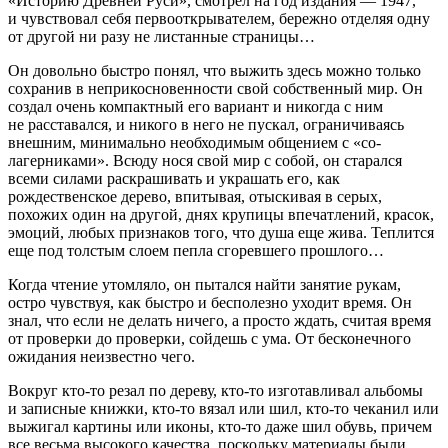
«Историю Древней Руси», смотрел на год издания — 1947,
и чувствовал себя первооткрывателем, бережно отделяя одну
от другой ни разу не листанные страницы…
Он довольно быстро понял, что выжить здесь можно только
сохранив в неприкосновенности свой собственный мир. Он
создал очень компактный его вариант и никогда с ним
не расставался, и никого в него не пускал, ограничиваясь
внешним, минимально необходимым общением с «со-
лагерниками». Всюду нося свой мир с собой, он старался
всеми силами раскрашивать и украшать его, как
рождественское дерево, впитывая, отыскивая в серых,
похожих один на другой, днях крупицы впечатлений, красок,
эмоций, любых признаков того, что душа еще жива. Теплится
еще под толстым слоем пепла сгоревшего прошлого…
Когда чтение утомляло, он пытался найти занятие рукам,
остро чувствуя, как быстро и бесполезно уходит время. Он
знал, что если не делать ничего, а просто ждать, считая время
от проверки до проверки, сойдешь с ума. От бесконечного
ожидания неизвестно чего.
Вокруг кто-то резал по дереву, кто-то изготавливал альбомы
и записные книжки, кто-то вязал или шил, кто-то чеканил или
выжигал картины или иконы, кто-то даже шил обувь, причем
все весьма высокого качества, поскольку материалы были