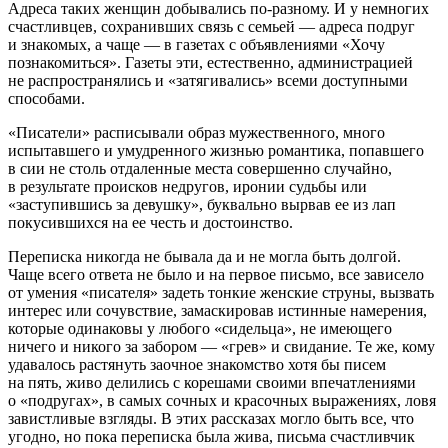
Адреса таких женщин добывались по-разному. И у немногих
счастливцев, сохранивших связь с семьей — адреса подруг
и знакомых, а чаще — в газетах с объявлениями «Хочу
познакомиться». Газеты эти, естественно, администрацией
не распространялись и «затягивались» всеми доступными
способами.
«Писатели» расписывали образ мужественного, много
испытавшего и умудренного жизнью романтика, попавшего
в сии не столь отдаленные места совершенно случайно,
в результате происков недругов, иронии судьбы или
«заступившись за девушку», буквально вырвав ее из лап
покусившихся на ее честь и достоинство.
Переписка никогда не бывала да и не могла быть долгой.
Чаще всего ответа не было и на первое письмо, все зависело
от умения «писателя» задеть тонкие женские струны, вызвать
интерес или сочувствие, замаскировав истинные намерения,
которые одинаковы у любого «сидельца», не имеющего
ничего и никого за забором — «грев» и свидание. Те же, кому
удавалось растянуть заочное знакомство хотя бы писем
на пять, живо делились с корешами своими впечатлениями
о «подругах», в самых сочных и красочных выражениях, ловя
завистливые взгляды. В этих рассказах могло быть все, что
угодно, но пока переписка была жива, письма счастливчик