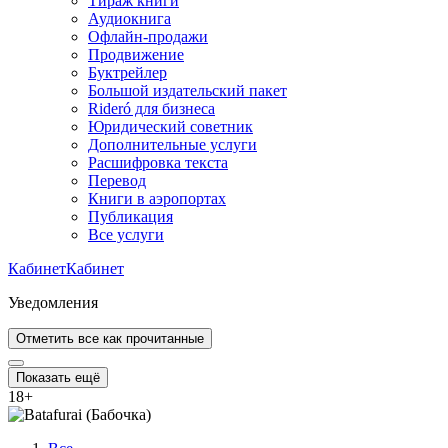
Тираж книги
Аудиокнига
Офлайн-продажи
Продвижение
Буктрейлер
Большой издательский пакет
Rideró для бизнеса
Юридический советник
Дополнительные услуги
Расшифровка текста
Перевод
Книги в аэропортах
Публикация
Все услуги
Кабинет
Кабинет
Уведомления
Отметить все как прочитанные
Показать ещё
18
+