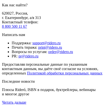
Как нас найти?
620027
,
Россия
,
г. Екатеринбург, а/я 313
Контактный телефон
:
8 800 500 11 67
Написать нам
Поддержка
:
support@ridero.ru
Печать тиража
:
print@ridero.ru
Вопросы по услугам
:
order@ridero.ru
PR
:
pr@ridero.ru
Предоставляя персональные данные по указанным
контактным данным, вы даёте своё согласие на условиях,
определенных
Политикой обработки персональных данных
Последние новости
Плюсы Rideró, ISBN в подарок, буктрейлеры, вебинары
и многое другое
Читать дальше