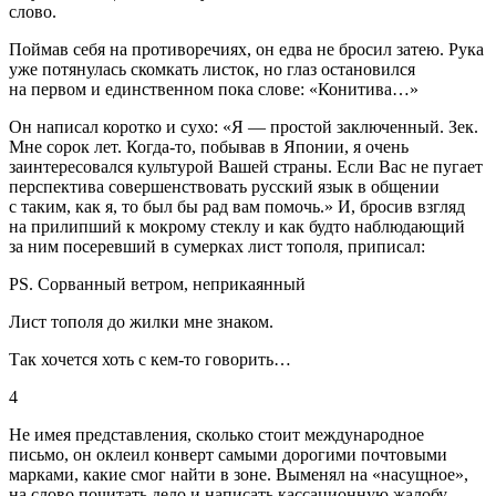
слово.
Поймав себя на противоречиях, он едва не бросил затею. Рука
уже потянулась скомкать листок, но глаз остановился
на первом и единственном пока слове: «Конитива…»
Он написал коротко и сухо: «Я — простой заключенный. Зек.
Мне сорок лет. Когда-то, побывав в Японии, я очень
заинтересовался культурой Вашей страны. Если Вас не пугает
перспектива совершенствовать русский язык в общении
с таким, как я, то был бы рад вам помочь.» И, бросив взгляд
на прилипший к мокрому стеклу и как будто наблюдающий
за ним посеревший в сумерках лист тополя, приписал:
PS. Сорванный ветром, неприкаянный
Лист тополя до жилки мне знаком.
Так хочется хоть с кем-то говорить…
4
Не имея представления, сколько стоит международное
письмо, он оклеил конверт самыми дорогими почтовыми
марками, какие смог найти в зоне. Выменял на «насущное»,
на слово почитать дело и написать кассационную жалобу,