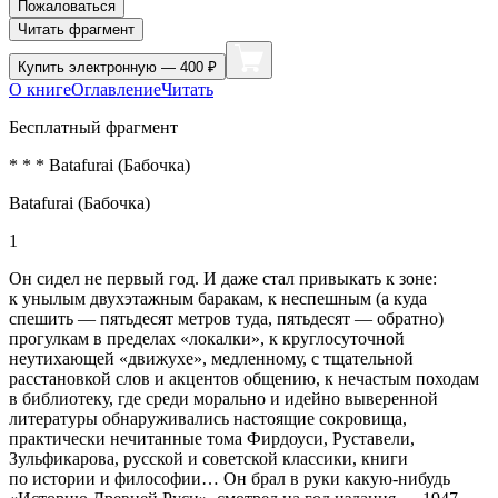
Пожаловаться
Читать фрагмент
Купить
электронную — 400 ₽
О книге
Оглавление
Читать
Бесплатный фрагмент
* * * Batafurai (Бабочка)
Batafurai (Бабочка)
1
Он сидел не первый год. И даже стал привыкать к зоне:
к унылым двухэтажным баракам, к неспешным (а куда
спешить — пятьдесят метров туда, пятьдесят — обратно)
прогулкам в пределах «локалки», к круглосуточной
неутихающей «движухе», медленному, с тщательной
расстановкой слов и акцентов общению, к нечастым походам
в библиотеку, где среди морально и идейно выверенной
литературы обнаруживались настоящие сокровища,
практически нечитанные тома Фирдоуси, Руставели,
Зульфикарова, русской и советской классики, книги
по истории и философии… Он брал в руки какую-нибудь