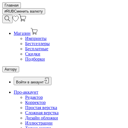
Главная
RUB
Сменить валюту
Магазин
Импринты
Бестселлеры
Бесплатные
Скидки
Подборки
Автору
Войти в аккаунт
Про-аккаунт
Редактор
Корректор
Простая верстка
Сложная верстка
Дизайн обложки
Иллюстрации