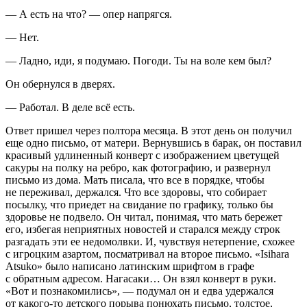
— А есть на что? — опер напрягся.
— Нет.
— Ладно, иди, я подумаю. Погоди. Ты на воле кем был?
Он обернулся в дверях.
— Работал. В деле всё есть.
Ответ пришел через полтора месяца. В этот день он получил
еще одно письмо, от матери. Вернувшись в барак, он поставил
красивый удлиненный конверт с изображением цветущей
сакуры на полку на ребро, как фотографию, и развернул
письмо из дома. Мать писала, что все в порядке, чтобы
не переживал, держался. Что все здоровы, что собирает
посылку, что приедет на свидание по графику, только бы
здоровье не подвело. Он читал, понимая, что мать бережет
его, избегая неприятных новостей и старался между строк
разгадать эти ее недомолвки. И, чувствуя нетерпение, схожее
с игроцким азартом, посматривал на второе письмо. «Isihara
Atsuko» было написано латинским шрифтом в графе
с обратным адресом. Нагасаки… Он взял конверт в руки.
«Вот и познакомились», — подумал он и едва удержался
от какого-то детского порыва понюхать письмо, толстое,