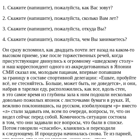
1. Скажите (напишите), пожалуйста, как Вас зовут?
2. Скажите (напишите), пожалуйста, сколько Вам лет?
3. Скажите (напишите), пожалуйста, откуда Вы?
4. Скажите (напишите), пожалуйста, чем Вы занимаетесь?
Он сразу вспомнил, как двадцать почти лет назад на каком-то
высоком приеме, уже после торжественных речей, когда
присутствующие двинулись к огромному «шведскому столу»
и наш корреспондент одного из аккредитованных в Японии
СМИ сказал им, молодым пацанам, впервые попавшим
за границу в составе спортивной делегации: «Ешьте, пробуйте
всё, не стесняйтесь. Больше, может быть, не доведется», и они,
набрав в тарелки еду, расположились, как все, вдоль стен,
в это самое время из глубины зала к ним подошли несколько
довольно пожилых японок с листочками бумаги в руках. И,
вежливо поклонившись, на русском, изобилующем «р» вместо
«л» стали задавать им, всем по очереди, вопросы, те, что он
видел сейчас перед собой. Комичность ситуации состояла
в том, что они задавали все вопросы, что были в списке.
Потом говорили «спасибо», кланялись и переходили
к следующему. И процедура начиналась снова. Те из парней,