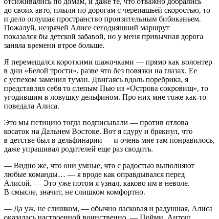
отсиживались по домам, и даже те, что отважно добрались
до своих авто, плыли по дорогам с черепашьей скоростью, то
и дело оглушая пространство пронзительным бибиканьем.
Пожалуй, незрячей Алисе сегодняшний маршрут
показался бы детской забавой, но у меня привычная дорога
заняла времени втрое
боль
ше.
Я перемещался короткими шажочками — прямо как волонтер
в дни «Белой трости», разве что без повязки на глазах. Ее
с успехом заменил туман. Двигаясь вдоль поребрика, я
представлял себя то слепым Пью из «Острова сокровищ», то
угодившим в ловушку дельфином. Про них мне тоже как-то
поведала Алиса.
Это мы петицию тогда подписывали — против отлова
косаток на Дальнем Востоке. Вот я сдуру и брякнул, что
в детстве был в дельфин
арии
— и очень мне там понравилось,
даже упрашивал родителей еще раз сводить.
— Видно же, что они умные, что с радостью выполняют
любые команды… — я вроде как оправдывался перед
Алисой. — Это уже потом я узнал, каково им в неволе.
В смысле, значит, не слишком комфортно.
— Да уж, не слишком, — обычно
ласк
овая и радушная, Алиса
оказалась настроенной воинственно. — Пойми, Антош,