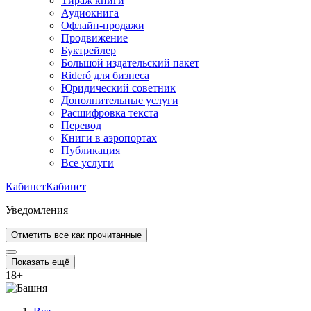
Тираж книги
Аудиокнига
Офлайн-продажи
Продвижение
Буктрейлер
Большой издательский пакет
Rideró для бизнеса
Юридический советник
Дополнительные услуги
Расшифровка текста
Перевод
Книги в аэропортах
Публикация
Все услуги
Кабинет
Кабинет
Уведомления
Отметить все как прочитанные
Показать ещё
18
+