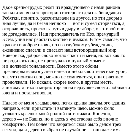
Двое крепкогрудых ребят из враждующего с нами района
загнали меня на территорию интерната для слабовидящих.
Ребятки, понятно, рассчитывали на другое, но эти дворы я
знал лучше, да и бегал неплохо — вот и сумел оторваться, а,
оторвавшись, проскользнуть в дыру в заборе, о которой они
не догадывались. Наш преподаватель по Изо, премудрый
Эсем, учил нас работать кистью и языком. В том смысле, что
красота и доброе слово, по его глубокому убеждению,
ежедневно спасали и спасают наш встопорщенный мир.
Наверняка, доброе слово могло спасти и меня, но вот как-то
не родилось оно, не прозвучало в нужный момент
и в должной тональности. Вместо этого обоим
преследователям я успел нанести не
боль
шой телесный урон,
так что поиски свои, можно не сомневаться, они с рвением
продолжали. Но искали, скорее всего, в другом месте,
а потому я тихо и мирно торчал на верхушке своего любимого
клена и ностальгировал.
Налево от меня угадывалась пегая крыша школьного здания,
направо, если привстать и вытянуть шею, можно было
углядеть краешек моей родной пятиэтажки. Конечно,
дерево — не Башня, но и здесь я чувствовал себя вполне
комфортно. Тем более что забраться сюда было делом трех
секунд, да и дерево выбрал не случайное — оно даже имя