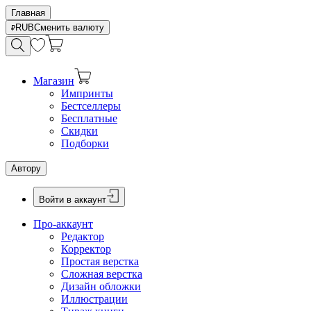
Главная
RUB
Сменить валюту
Магазин
Импринты
Бестселлеры
Бесплатные
Скидки
Подборки
Автору
Войти в аккаунт
Про-аккаунт
Редактор
Корректор
Простая верстка
Сложная верстка
Дизайн обложки
Иллюстрации