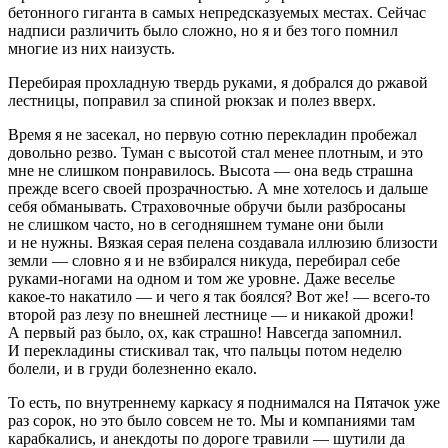
бетонного гиганта в самых непредсказуемых местах. Сейчас
надписи различить было сложно, но я и без того помнил
многие из них наизусть.
Перебирая прохладную твердь руками, я добрался до ржавой
лестницы, поправил за спиной рюкзак и полез вверх.
Время я не засекал, но первую сотню перекладин пробежал
довольно резво. Туман с высотой стал менее плотным, и это
мне не слишком понравилось. Высота — она ведь страшна
прежде всего своей прозрачностью. А мне хотелось и дальше
себя обманывать. Страховочные обручи были разбросаны
не слишком часто, но в сегодняшнем тумане они были
и не нужны. Вязкая серая пелена создавала иллюзию близости
земли — словно я и не взбирался никуда, перебирал себе
руками-ногами на одном и том же уровне. Даже веселье
какое-то накатило — и чего я так боялся? Вот же! — всего-то
второй раз лезу по внешней лестнице — и никакой дрожи!
А первый раз было, ох, как страшно! Навсегда запомнил.
И перекладины стискивал так, что пальцы потом неделю
болели, и в груди болезненно екало.
То есть, по внутреннему каркасу я поднимался на Пятачок уже
раз сорок, но это было совсем не то. Мы и компаниями там
карабкались, и анекдоты по дороге травили — шутили да