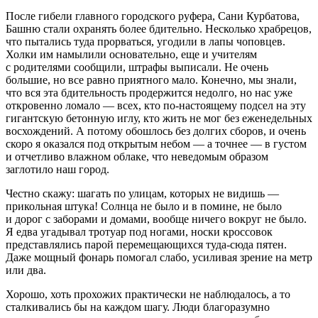
После гибели главного городского руфера, Сани Курбатова,
Башню стали охранять более бдительно. Несколько храбрецов,
что пытались туда прорваться, угодили в лапы чоповцев.
Холки им намылили основательно, еще и учителям
с родителями сообщили, штрафы выписали. Не очень
боль
шие, но все равно приятного мало. Конечно, мы знали,
что вся эта бдительность продержится недолго, но нас уже
откровенно ломало — всех, кто по-настоящему подсел на эту
гигантскую бетонную иглу, кто жить не мог без еженедельных
восхождений. А потому обошлось без долгих сборов, и очень
скоро я оказался под открытым небом — а точнее — в густом
и отчетливо влажном облаке, что неведомым образом
заглотило наш город.
Честно скажу: шагать по улицам, которых не видишь —
прикольная штука! Солнца не было и в помине, не было
и дорог с заборами и домами, вообще ничего вокруг не было.
Я едва угадывал тротуар под ногами, носки кроссовок
представлялись парой перемещающихся туда-сюда пятен.
Даже мощный фонарь помогал слабо, усиливая зрение на метр
или два.
Хорошо, хоть прохожих практически не наблюдалось, а то
сталкивались бы на каждом шагу. Люди благоразумно