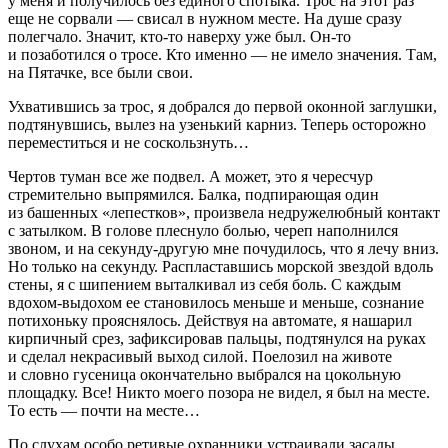
у меня и получилось без единого спотыка. Трос на этот раз
еще не сорвали — свисал в нужном месте. На душе сразу
полегчало. Значит, кто-то наверху уже был. Он-то
и позаботился о тросе. Кто именно — не имело значения. Там,
на Пятачке, все были свои.
Ухватившись за трос, я добрался до первой оконной заглушки,
подтянувшись, вылез на узенький карниз. Теперь осторожно
переместиться и не соскользнуть…
Чертов туман все же подвел. А может, это я чересчур
стремительно выпрямился. Балка, подпирающая один
из башенных «лепестков», произвела недружелюбный контакт
с затылком. В голове плеснуло
боль
ю, череп наполнился
звоном, и на секунду-другую мне почудилось, что я лечу вниз.
Но только на секунду. Распластавшись морской звездой вдоль
стены, я с шипением выталкивал из себя
боль
. С каждым
вдохом-выдохом ее становилось меньше и меньше, сознание
потихоньку прояснялось. Действуя на автомате, я нашарил
кирпичный срез, зафиксировав пальцы, подтянулся на руках
и сделал некрасивый выход силой. Поелозил на животе
и словно гусеница окончательно выбрался на цокольную
площадку. Все! Никто моего позора не видел, я был на месте.
То есть — почти на месте…
По слухам особо ретивые охранники устраивали засады