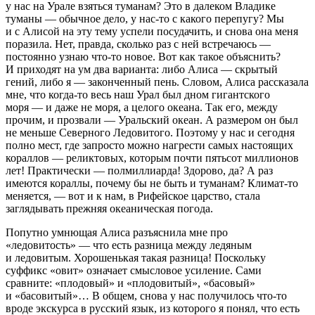
у нас на Урале взяться туманам? Это в далеком Владике
туманы — обычное дело, у нас-то с какого перепугу? Мы
и с Алисой на эту тему успели посудачить, и снова она меня
поразила. Нет, правда, сколько раз с ней встречаюсь —
постоянно узнаю что-то новое. Вот как такое объяснить?
И приходят на ум два варианта: либо Алиса — скрытый
гений, либо я — законченный пень. Словом, Алиса рассказала
мне, что когда-то весь наш Урал был дном гигантского
моря — и даже не моря, а целого океана. Так его, между
прочим, и прозвали — Уральский океан. А размером он был
не меньше Северного Ледовитого. Поэтому у нас и сегодня
полно мест, где запросто можно нагрести самых настоящих
кораллов — реликтовых, которым почти пятьсот
милли
онов
лет! Практически — пол
милли
арда! Здорово, да? А раз
имеются кораллы, почему бы не быть и туманам? Климат-то
меняется, — вот и к нам, в Рифейское царство, стала
заглядывать прежняя океаническая погода.
Попутно умнющая Алиса разъяснила мне про
«ледовитость» — что есть разница между ледяным
и ледовитым. Хорошенькая такая разница! Поскольку
суффикс «
овит»
означает смысловое усиление. Сами
сравните: «плодовый» и «плодовитый», «басовый»
и «басовитый»… В общем, снова у нас получилось что-то
вроде экскурса в русский язык, из которого я понял, что есть