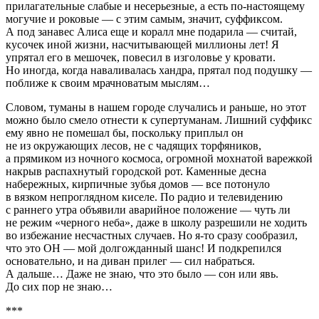
прилагательные слабые и несерьезные, а есть по-настоящему
могучие и роковые — с этим самым, значит, суффиксом.
А под занавес Алиса еще и коралл мне подарила — считай,
кусочек иной жизни, насчитывающей
милли
оны лет! Я
упрятал его в мешочек,
повеси
л в изголовье у кровати.
Но иногда, когда наваливалась хандра, прятал под подушку —
поближе к своим мрачноватым мыслям…
Словом, туманы в нашем городе случались и раньше, но этот
можно было смело отнести к супертуманам. Лишний суффикс
ему явно не помешал бы, поскольку приплыл он
не из окружающих лесов, не с чадящих торфяников,
а прямиком из ночного космоса, огромной мохнатой варежкой
накрыв распахнутый городской рот. Каменные десна
набережных, кирпичные зубья домов — все потонуло
в вязком непроглядном киселе. По радио и телевидению
с раннего утра объявили аварийное положение — чуть ли
не режим «черного неба», даже в школу разрешили не ходить
во избежание несчастных случаев. Но я-то сразу сообразил,
что это ОН — мой долгожданный шанс! И подкрепился
основательно, и на диван прилег — сил набраться.
А дальше… Даже не знаю, что это было — сон или явь.
До сих пор не знаю…
***