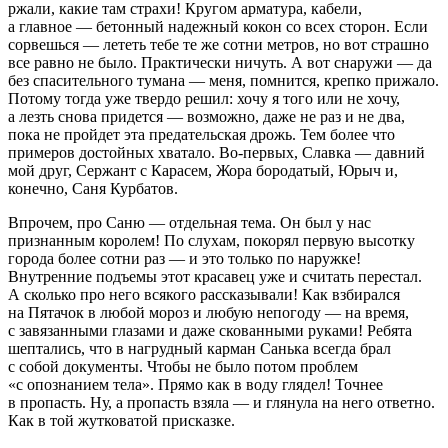
ржали, какие там страхи! Кругом арматура, кабели,
а главное — бетонный надежный кокон со всех сторон. Если
сорвешься — лететь тебе те же сотни метров, но вот страшно
все равно не было. Практически ничуть. А вот снаружи — да
без спасительного тумана — меня, помнится, крепко прижало.
Потому тогда уже твердо решил: хочу я того или не хочу,
а лезть снова придется — возможно, даже не раз и не два,
пока не пройдет эта предательская дрожь. Тем более что
примеров достойных хватало. Во-первых, Славка — давний
мой друг, Сержант с Карасем, Жора бородатый, Юрыч и,
конечно, Саня Курбатов.
Впрочем, про Саню — отдельная тема. Он был у нас
признанным королем! По слухам, покорял первую высотку
города более сотни раз — и это только по наружке!
Внутренние подъемы этот кр
асав
ец уже и считать перестал.
А сколько про него всякого рассказывали! Как взбирался
на Пятачок в любой мороз и любую непогоду — на время,
с завязанными глазами и даже скованными руками! Ребята
шептались, что в нагрудный карман Санька всегда брал
с собой документы. Чтобы не было потом проблем
«с опознанием тела». Прямо как в воду глядел! Точнее
в пропасть. Ну, а пропасть взяла — и глянула на него ответно.
Как в той жутковатой присказке.