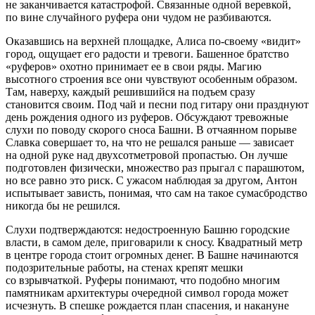
не заканчивается катастрофой. Связанные одной
веревк
ой,
по вине случайного руфера они чудом не разбиваются.
Оказавшись на верхней площадке, Алиса по-своему «видит»
город, ощущает его радости и тревоги. Башенное братство
«руферов» охотно принимает ее в свои ряды. Магию
высотного строения все они чувствуют особенным образом.
Там, наверху, каждый решившийся на подъем сразу
становится своим. Под чай и песни под гитару они празднуют
день рождения одного из руферов. Обсуждают тревожные
слухи по поводу скорого сноса Башни. В отчаянном порыве
Славка совершает то, на что не решался раньше — зависает
на одной руке над двухсотметровой пропастью. Он лучше
подготовлен физически, множество раз прыгал с парашютом,
но все равно это риск. С ужасом наблюдая за другом, Антон
испытывает зависть, понимая, что сам на такое сумасбродство
никогда бы не решился.
Слухи подтверждаются: недостроенную Башню городские
власти, в самом деле, приговарили к сносу. Квадратный метр
в центре города стоит огромных денег. В Башне начинаются
подозрительные работы, на стенах крепят мешки
со взрывчаткой. Руферы понимают, что подобно многим
памятникам архитектуры очередной символ города может
исчезнуть. В спешке рождается план спасения, и накануне