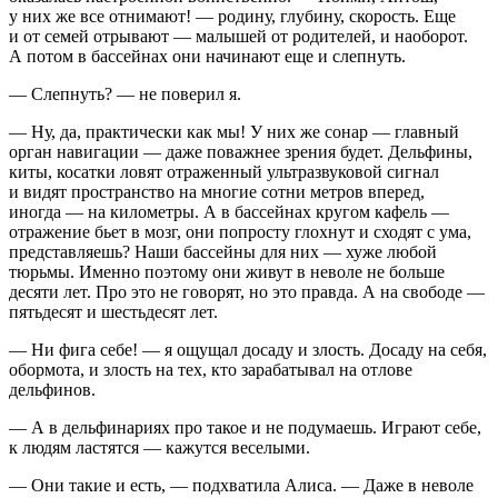
у них же все отнимают! — родину, глубину, скорость. Еще
и от семей отрывают — малышей от родителей, и наоборот.
А потом в бассейнах они начинают еще и слепнуть.
— Слепнуть? — не поверил я.
— Ну, да, практически как мы! У них же сонар — главный
орган навигации — даже поважнее зрения будет. Дельфины,
киты, косатки ловят отраженный ультразвуковой сигнал
и видят пространство на многие сотни метров вперед,
иногда — на километры. А в бассейнах кругом кафель —
отражение бьет в мозг, они попросту глохнут и сходят с ума,
представляешь? Наши бассейны для них — хуже любой
тюрьмы. Именно поэтому они живут в неволе не
боль
ше
десяти лет. Про это не говорят, но это правда. А на свободе —
пятьдесят и шестьдесят лет.
— Ни фига себе! — я ощущал досаду и злость. Досаду на себя,
обормота, и злость на тех, кто зарабатывал на отлове
дельфинов.
— А в дельфинариях про такое и не подумаешь. Играют себе,
к людям ластятся — кажутся веселыми.
— Они такие и есть, — подхватила Алиса. — Даже в неволе