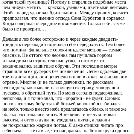
когда такой туманище? Потому и старались подобные места
чем-нибудь метить — краской, узелками, цветными лентами.
Чтобы народ удваивал бдительность. Между прочим, кое-кто
предполагал, что именно отсюда Саня Курбатов и сорвался.
Когда совершал очередное восхождение. Только сейчас уже
было не проверить…
Дальше я лез более осторожно и через каждые двадцать-
тридцать перекладин позволял себе передохнуть. Тем более
что помнил: финальные сорок-пятьдесят метров — самые
опасные. Не оттого что лесенка там пучилась горбом
и выходила на отрицательные углы, а потому что
заканчивались защитные обручи. Эти последние метры
страшили всех руферов без исключения. Легко одолевая две
трети дистанции, они цепенели и шли в отказ на финальном
отрезке. Многие (и не только девчонки), по рассказам
очевидцев, закатывали настоящую истерику, малодушно
пускаясь в обратный путь. Но меня сегодня поддерживала
непогода, и я точно знал, что «обратки» не будет. Словно
по гигантскому бобу этакой божьей коровкой я взбирался
на небо, только вместо неба предлагалось облако, и такое же
облако расстилалось внизу. Я не видел и не чувствовал
высоты, и оттого душа не уходила в пятки, а ладони
не покрывались жарким потом. Я даже стишки читать про
себя начал — те самые, что нацарапала на бетоне рука одного