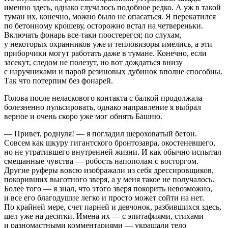
именно здесь, однако случалось подобное редко. А уж в такой
туман их, конечно, можно было не опасаться. Я перекатился
по бетонному крошеву, осторожно встал на четвереньки.
Включать фонарь все-таки поостерегся; по слухам,
у некоторых охранников уже и тепловизоры имелись, а эти
приборчики могут работать даже в тумане. Конечно, если
засекут, следом не полезут, но вот дождаться внизу
с наручниками и парой резиновых дубинок вполне способны.
Так что потерпим без фонарей.
Голова после не
ласк
ового контакта с балкой продолжала
болезненно пульсировать, однако направление я выбрал
верное и очень скоро уже мог обнять Башню.
— Привет, роднуля! — я погладил шероховатый бетон.
Совсем как шкуру гигантского бронтозавра, окостеневшего,
но не утратившего внутренней жизни. И как обычно испытал
смешанные чувства — робость напополам с восторгом.
Другие руферы вовсю изображали из себя дрессировщиков,
покоривших высотного зверя, а у меня такое не получалось.
Более того — я знал, что этого зверя покорить невозможно,
и все его благодушие легко и просто может сойти на нет.
По крайней мере, счет па
рне
й и девчонок, разбившихся здесь,
шел уже на десятки. Имена их — с эпитафиями, стихами
и разномастными комментариями — украшали тело