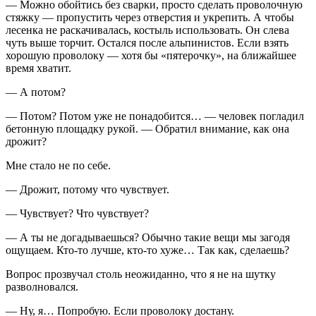
— Можно обойтись без сварки, просто сделать проволочную
стяжку — пропустить через отверстия и укрепить. А чтобы
лесенка не раскачивалась, костыль использовать. Он слева
чуть выше торчит. Остался после альпинистов. Если взять
хорошую проволоку — хотя бы «пятерочку», на ближайшее
время хватит.
— А потом?
— Потом? Потом уже не понадобится… — человек погладил
бетонную площадку рукой. — Обратил вн
иман
ие, как она
дрожит?
Мне стало не по себе.
— Дрожит, потому что чувствует.
— Чувствует? Что чувствует?
— А ты не догадываешься? Обычно такие вещи мы загодя
ощущаем. Кто-то лучше, кто-то хуже… Так как, сделаешь?
Вопрос прозвучал столь неожиданно, что я не на шутку
разволновался.
— Ну, я… Попробую. Если проволоку достану.