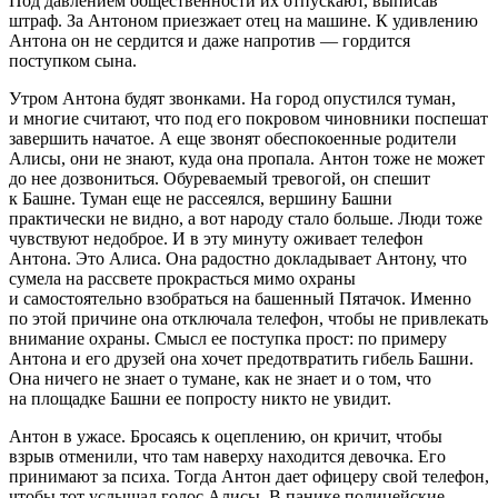
Под давлением общественности их отпускают, выписав
штраф. За Антоном приезжает отец на машине. К удивлению
Антона он не сердится и даже напротив — гордится
поступком сына.
Утром Антона будят звонками. На город опустился туман,
и многие считают, что под его покровом чиновники поспешат
завершить начатое. А еще звонят обеспокоенные родители
Алисы, они не знают, куда она пропала. Антон тоже не может
до нее дозвониться. Обуреваемый тревогой, он спешит
к Башне. Туман еще не рассеялся, вершину Башни
практически не видно, а вот народу стало
боль
ше. Люди тоже
чувствуют недоброе. И в эту минуту оживает телефон
Антона. Это Алиса. Она радостно докладывает Антону, что
сумела на рассвете прокрасться мимо охраны
и самостоятельно взобраться на башенный Пятачок. Именно
по этой причине она отключала телефон, чтобы не привлекать
вн
иман
ие охраны. Смысл ее поступка прост: по примеру
Антона и его друзей она хочет предотвратить гибель Башни.
Она ничего не знает о тумане, как не знает и о том, что
на площадке Башни ее попросту никто не увидит.
Антон в ужасе. Бросаясь к оцеплению, он кричит, чтобы
взрыв отменили, что там наверху находится девочка. Его
принимают за психа. Тогда Антон дает офицеру свой телефон,
чтобы тот услышал голос Алисы. В панике полицейские