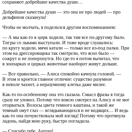
сохраняют добрейшие качества души…
Добрейшие качества души — это она не про людей — про
дельфинов сказанула!
Чтобы не молчать, я поделился другим воспоминанием:
— А мы как-то в цирк ходили, так там все по-другому было.
Тигры со львами выступали. И тоже вроде слушались:
по кругу ходили, мячи катали — только все из-под палки. При
этом на дрессировщика так смотрели, что ясно было —
сожрут и не поперхнутся. Но где-то я потом вычитал, что
в зоопарках и цирках животные наоборот живут дольше.
— Все правильно, — Алиса спокойно качнула головой. —
В этом и кроется главное отличие: существо разумное
в неволе чахнет, а неразумному клетка даже милее.
Как-то по-особенному она это сказала. Смысл фразы я тогда
сразу не уловил. Потому что вовсю смотрел на Алису и не мог
оторваться. Волосы цвета темного каштана, и такой же
темный омут глаз — вглядывающихся и не видящих… И ведь
как-то она почувствовала мой взгляд! Потому что протянула
ладонь, найдя мою руку, быстро погладила.
— Спасибо тебе, Антош!