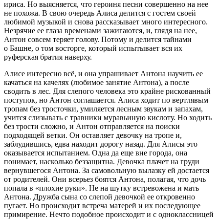
ириса. Но выясняется, что
героин
я песни совершенно на нее
не похожа. В свою очередь Алиса делится с гостем своей
любимой музыкой и снова рассказывает много интересного.
Незрячие ее глаза временами зажигаются, и, глядя на нее,
Антон совсем теряет голову. Потому и делится тайнами
о Башне, о том восторге, который испытывает вся их
руферская братия наверху.
Алисе интересно всё, и она упрашивает Антона научить ее
качаться на качелях (любимое занятие Антона), а после
сводить в лес. Для слепого человека это крайне рискованный
поступок, но Антон соглашается. Алиса ходит по вертлявым
тропам без тросточки, умиляется лесным звукам и запахам,
учится слизывать с травники муравьиную
кислот
у. Но ходить
без трости сложно, и Антон отправляется на поиски
подходящей ветки. Он оставляет девочку на тропе и,
заблудившись, едва находит дорогу назад. Для Алисы это
оказывается испытанием. Одна да еще вне города, она
понимает, насколько беззащитна. Девочка плачет на груди
вернувшегося Антона. За самовольную вылазку ей достается
от родителей. Они всерьез боятся Антона, полагая, что дочь
попала в «плохие руки». Не на шутку встревожена и мать
Антона. Дружба сына со слепой девочкой ее откровенно
пугает. Но происходит встреча матерей и их последующее
примирение. Нечто подобное происходит и с одноклассницей