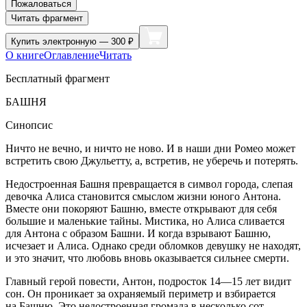
Пожаловаться
Читать фрагмент
Купить
электронную — 300 ₽
О книге
Оглавление
Читать
Бесплатный фрагмент
БАШНЯ
Синопсис
Ничто не вечно, и ничто не ново. И в наши дни Ромео может
встретить свою Джульетту, а, встретив, не уберечь и потерять.
Недостроенная Башня превращается в символ города, слепая
девочка Алиса становится смыслом жизни юного Антона.
Вместе они покоряют Башню, вместе открывают для себя
боль
шие и маленькие тайны. Мистика, но Алиса сливается
для Антона с образом Башни. И когда взрывают Башню,
исчезает и Алиса. Однако среди обломков девушку не находят,
и это значит, что любовь вновь оказывается сильнее смерти.
Главный герой повести, Антон,
подрост
ок 14—15 лет видит
сон. Он проникает за охраняемый периметр и взбирается
на Башню. Это недостроенная громада в несколько сот