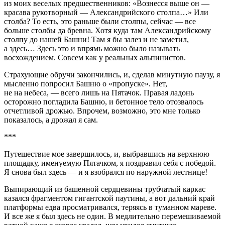
из моих веселых предшественников: «Вознесся выше он —
кр
асав
а рукотворный — Александрийского столпа…» Или
столба? То есть, это раньше были столпы, сейчас — все
боль
ше столбы да бревна. Хотя куда там Александрийскому
столпу до нашей Башни! Там я бы залез и не заметил,
а здесь… Здесь это и впрямь можно было называть
восхождением. Совсем как у реальных альпинистов.
Страхующие обручи закончились, и, сделав минутную паузу, я
мысленно попросил Башню о «пропуске». Нет,
не на небеса, — всего лишь на Пятачок. Правая ладонь
осторожно погладила Башню, и бетонное тело отозвалось
отчетливой дрожью. Впрочем, возможно, это мне только
показалось, а дрожал я сам.
***
Путешествие мое завершилось, и, выбравшись на верхнюю
площадку, именуемую Пятачком, я поздравил себя с победой.
Я снова был здесь — и я взобрался по наружной лестнице!
Выпирающий из башенной сердцевины трубчатый каркас
казался фрагментом гигантской паутины, а вот дальний край
платформы едва просматривался, теряясь в туманном мареве.
И все же я был здесь не один. В медлительно перемешиваемой