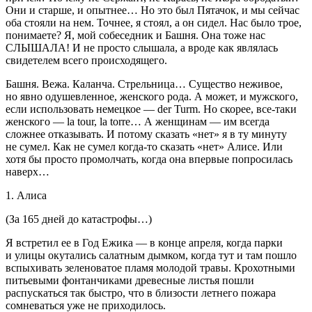
Они и старше, и опытнее… Но это был Пятачок, и мы сейчас
оба стояли на нем. Точнее, я стоял, а он сидел. Нас было трое,
понимаете? Я, мой собеседник и Башня. Она тоже нас
СЛЫШАЛА! И не просто слышала, а вроде как являлась
свидетелем всего происходящего.
Башня. Вежа. Каланча. Стрельница… Существо неживое,
но явно одушевленное, женского рода. А может, и мужского,
если использовать немецкое — der Turm. Но скорее, все-таки
женского — la tour, la torre… А женщинам — им всегда
сложнее отказывать. И потому сказать «нет» я в ту минуту
не сумел. Как не сумел когда-то сказать «нет» Алисе. Или
хотя бы просто промолчать, когда она впервые попросилась
наверх…
1. Алиса
(За 165 дней до катастрофы…)
Я встретил ее в Год Ежика — в конце апреля, когда парки
и улицы окутались салатным дымком, когда тут и там пошло
вспыхивать зеленоватое пламя молодой травы. Крохотными
питьевыми фонтанчиками древесные листья пошли
распускаться так быстро, что в близости
летн
его пожара
сомневаться уже не приходилось.