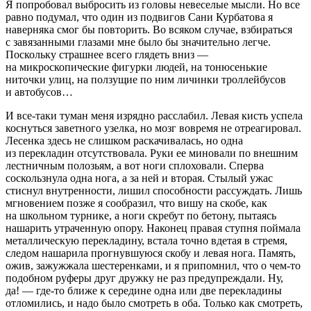
Я попробовал выбросить из головы невеселые мысли. Но все
равно подумал, что один из подвигов Сани Курбатова я
наверняка смог бы повторить. Во всяком случае, взбираться
с завязанными глазами мне было бы значительно легче.
Поскольку страшнее всего глядеть вниз —
на микроскопические фигурки людей, на тонюсенькие
ниточки улиц, на ползущие по ним
личин
ки троллейбусов
и автобусов…
И все-таки туман меня изрядно расслабил. Левая кисть успела
коснуться заветного узелка, но мозг вовремя не отреагировал.
Лесенка здесь не слишком раскачивалась, но одна
из перекладин отсутствовала. Руки ее миновали по внешним
лестничным полозьям, а вот ноги сплоховали. Сперва
соскользнула одна нога, а за ней и вторая. Стылый ужас
стиснул внутренности, лишил способности рассуждать. Лишь
мгновением позже я сообразил, что вишу на скобе, как
на школьном турнике, а ноги скребут по бетону, пытаясь
нашарить утраченную опору. Наконец правая ступня поймала
металлическую перекладину, встала точно вдетая в стремя,
следом нашарила прогнувшуюся скобу и левая нога. Память,
ожив, зажужжала шестеренками, и я припомнил, что о чем-то
подобном руферы друг дружку не раз предупреждали. Ну,
да! — где-то ближе к середине одна или две перекладины
отломились, и надо было смотреть в оба. Только как смотреть,