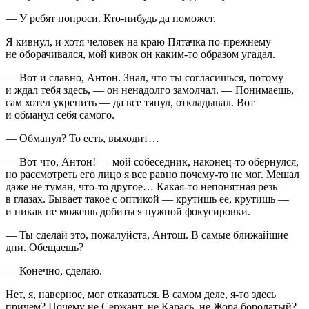
— У ребят попроси. Кто-нибудь да поможет.
Я кивнул, и хотя человек на краю Пятачка по-прежнему
не оборачивался, мой кивок он каким-то образом угадал.
— Вот и славно, Антон. Знал, что ты согласишься, потому
и ждал тебя здесь, — он ненадолго замолчал. — Понимаешь,
сам хотел укрепить — да все тянул, откладывал. Вот
и обманул себя самого.
— Обманул? То есть, выходит…
— Вот что, Антон! — мой собеседник, наконец-то обернулся,
но рассмотреть его лицо я все равно почему-то не мог. Мешал
даже не туман, что-то другое… Какая-то непонятная резь
в глазах. Бывает такое с оптикой — крутишь ее, крутишь —
и никак не можешь добиться нужной фокусировки.
— Ты сделай это, пожалуйста, Антош. В самые ближайшие
дни. Обещаешь?
— Конечно, сделаю.
Нет, я, наверное, мог отказаться. В самом деле, я-то здесь
причем? Почему не Сержант, не Карась, не Жора бородатый?