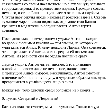
связываются со своим начальством, но в эту минуту завывает
городская сирена. Это предвестник взрыва. Проходит совсем
немного, и ствол Башни вспучивается огненным клубком.
Спустя пару секунд людей накрывает рокотом взрыва. Сквозь
туманное марево, люди видят, как огромное тело Башни
кренится и медлительно обрушивается. Антон теряет
сознание.
Последняя глава: в вечереющем сумраке Антон выходит
во двор к любимым качелям — тем самым, на которых он
учил качаться Алису. К нему подходит Лариса. Она сознается,
что встречалась с Алисой, и та передала ей письмо для
Антона. Из ревности она не отдала послание сразу.
Лариса уходит, Антон читает письмо. Это признание
в любви — совсем даже не печальное, написанное
с присущим Алисе юмором. Раскачиваясь, Антон смотрит
в ночное небо, на полную луну, и чудесным образом лик луны
превращается в улыбающееся лицо Алисы.
Между тем, тело девочки среди обломков не находят…
0. Туман. Северный и Ледовитый
Батя называл это смогом, мама — туманом. Только откуда