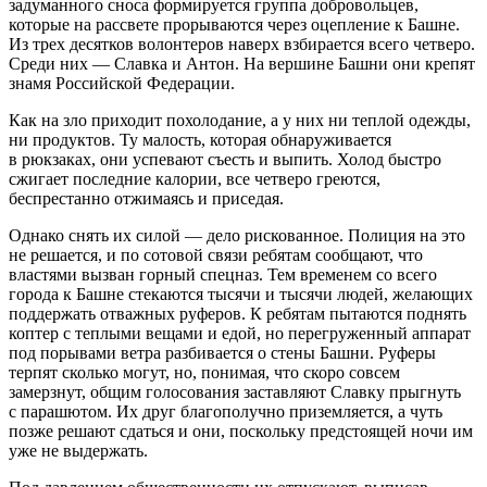
задуманного сноса формируется группа добровольцев,
которые на рассвете прорываются через оцепление к Башне.
Из трех десятков волонтеров наверх взбирается всего четверо.
Среди них — Славка и Антон. На вершине Башни они крепят
знамя
Росси
йской Федерации.
Как на зло приходит похолодание, а у них ни теплой одежды,
ни продуктов. Ту малость, которая обнаруживается
в рюкзаках, они успевают съесть и выпить. Холод быстро
сжигает последние калории, все четверо греются,
беспрестанно отжимаясь и приседая.
Однако снять их силой — дело рискованное. Полиция на это
не решается, и по сотовой связи ребятам сообщают, что
властями вызван горный спецназ. Тем временем со всего
города к Башне стекаются тысячи и тысячи людей, желающих
поддержать отважных руферов. К ребятам пытаются поднять
коптер с теплыми вещами и едой, но перегруженный аппарат
под порывами ветра разбивается о стены Башни. Руферы
терпят сколько могут, но, понимая, что скоро совсем
замерзнут, общим голосования заставляют Славку прыгнуть
с парашютом. Их друг благополучно приземляется, а чуть
позже решают сдаться и они, поскольку предстоящей ночи им
уже не выдержать.