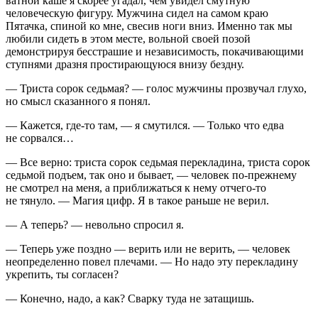
ватной каше я скорее угадал, чем увидел смутную
человеческую фигуру. Мужчина сидел на самом краю
Пятачка, спиной ко мне, свесив ноги вниз. Именно так мы
любили сидеть в этом месте, вольной своей позой
демонстрируя бесстрашие и независимость, покачивающими
ступнями дразня простирающуюся внизу бездну.
— Триста сорок седьмая? — голос мужчины прозвучал глухо,
но смысл сказанного я понял.
— Кажется, где-то там, — я смутился. — Только что едва
не сорвался…
— Все верно: триста сорок седьмая перекладина, триста сорок
седьмой подъем, так оно и бывает, — человек по-прежнему
не смотрел на меня, а приближаться к нему отчего-то
не тянуло. — Магия цифр. Я в такое раньше не верил.
— А теперь? — невольно спросил я.
— Теперь уже поздно — верить или не верить, — человек
неопределенно повел плечами. — Но надо эту перекладину
укрепить, ты согласен?
— Конечно, надо, а как? Сварку туда не затащишь.