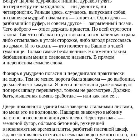
Вокруг царила одуряющая тишина, дураков гулять
по периметру не находилось — ни двуногих, ни
четвероногих. Раньше здесь, случалось, выпускали собак,
но нашелся мудрый начальник — запретил. Одно дело —
разбившийся руфер, и совсем другое — загрызенный псами.
Чего доброго — ответ держать придется. По всей строгости
закона. Так что собачки отсутствовали, а вся наличная охрана
либо отсыпалась в утлой сторожке, либо загодя рассосалась
по домам. И то сказать — кто полезет на Башню в такой
туманище! Только самые безбашенные. Но именно таким
безбашенным меня и следовало называть. В прямом
и переносном смысле слова.
Фонарь я умудрено погасил и передвигался практически
на ощупь. Тем не менее, дорога была знакома — до выбоины,
до малейшего камушка. Я почти не петлял и даже лежащую
поперек шпалу перешагнул, толком не рассмотрев. Должно
быть, мышечная память сработала — или как там ее…
Дверь цокольного здания была заварена стальными листами,
но меня это не волновало. Нашарив знакомую выбоину
на стене, я неспешно двинулся влево. Через три шага —
земляной бугор, обломок бетонной, рухнувшей
в незапамятные времена плиты, разбитый платяной шкаф,
а далее оставалось отсчитать семь шагов до нужного окна, что