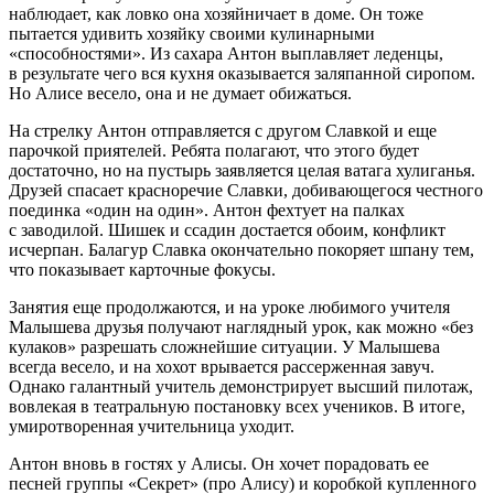
наблюдает, как ловко она хозяйничает в доме. Он тоже
пытается удивить хозяйку своими кулинарными
«способностями». Из сахара Антон выплавляет леденцы,
в результате чего вся кухня оказывается заляпанной сиропом.
Но Алисе весело, она и не думает обижаться.
На стрелку Антон отправляется с другом Славкой и еще
парочкой приятелей. Ребята полагают, что этого будет
достаточно, но на пустырь заявляется целая ватага
хули
ганья.
Друзей спасает красноречие Славки, добивающегося честного
поединка «один на один». Антон фехтует на палках
с заводилой. Шишек и ссадин достается обоим, конфликт
исчерпан. Балагур Славка окончательно покоряет шпану тем,
что показывает карточные фокусы.
Занятия еще продолжаются, и на уроке любимого учителя
Малышева друзья получают наглядный урок, как можно «без
кулаков» разрешать сложнейшие ситуации. У Малышева
всегда весело, и на хохот врывается рассерженная завуч.
Однако галантный учитель демонстрирует высший пилотаж,
вовлекая в театральную постановку всех учеников. В итоге,
умиротворенная учительница уходит.
Антон вновь в гостях у Алисы. Он хочет порадовать ее
песней группы «Секрет» (про Алису) и коробкой купленного