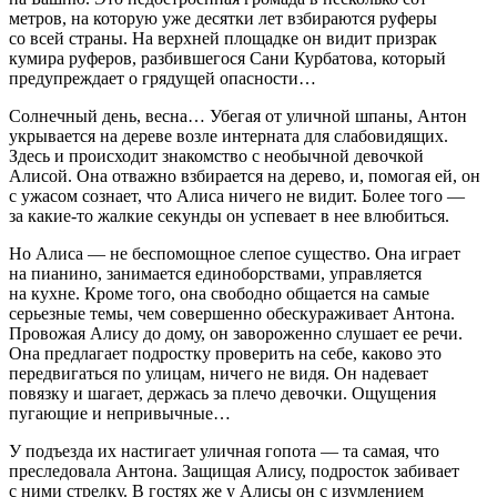
метров, на которую уже десятки лет взбираются руферы
со всей страны. На верхней площадке он видит призрак
кумира руферов, разбившегося Сани Курбатова, который
предупреждает о грядущей опасности…
Солнечный день, весна… Убегая от уличной шпаны, Антон
укрывается на дереве возле интерната для слабовидящих.
Здесь и происходит знакомство с необычной девочкой
Алисой. Она отважно взбирается на дерево, и, помогая ей, он
с ужасом сознает, что Алиса ничего не видит. Более того —
за какие-то жалкие секунды он успевает в нее влюбиться.
Но Алиса — не беспомощное слепое существо. Она играет
на пианино, занимается единоборствами, управляется
на кухне. Кроме того, она свободно общается на самые
серьезные темы, чем совершенно обескураживает Антона.
Провожая Алису до дому, он завороженно слушает ее речи.
Она предлагает
подрост
ку проверить на себе, каково это
передвигаться по улицам, ничего не видя. Он надевает
повязку и шагает, держась за плечо девочки. Ощущения
пугающие и непривычные…
У подъезда их настигает уличная гопота — та самая, что
преследовала Антона. Защищая Алису,
подрост
ок забивает
с ними стрелку. В гостях же у Алисы он с изумлением