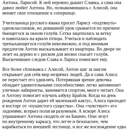
Антона, Ларисой. К ней неровно дышит Славка, а сама она
давно любит Антона. Но, познакомившись с Алисой, она
меняет свое отношение к сопернице.
Учительница русского языка просит Ларису «подтянуть»
одноклассников, но домашний урок срывается по причине
бьющегося за окном голубя. Сетка зацепилась за ветку
и намоталась на крыло птицы. Учиться и наблюдать
трепыхающегося голубя невозможно, и под мнимым
предлогом Антон выскальзывает из квартиры. Во дворе он
лезет на дерево и с риском для жизни спасает голубя.
Выскочившие следом Слава и Лариса помогают ему.
Все более сближаясь с Алисой, Антон шаг за шагом
открывает для себя мир незрячих людей. Да и сама Алиса
не перестает его удивлять. Потерявшая зрение девочка
обладает удивительными способностями: легко запоминает
уличные лабиринты, занимается спортом, много читает. Она
и Антону помогает изучать азбуку Брайля. Когда на день
рождения Антон дарит ей маленький кактус, Алиса приходит
в восторг от «пушистого существа». Она «чувствует» его
ладонями, всерьез полагая разумным. А вскоре Алиса
упрашивает Антона сводить ее на Башню. Они лезут
по внутреннему каркасу, что легче и безопаснее, чем
карабкаться по внешней лестнице, и все же восхождение едва