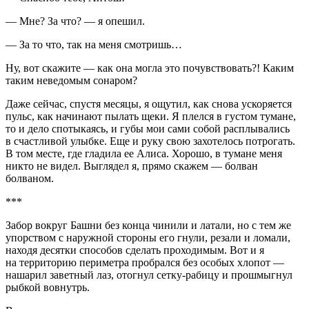
— Мне? За что? — я опешил.
— За то что,
так
на меня смотришь…
Ну, вот скажите — как она могла это почувствовать?! Каким
таким неведомым сонаром?
Даже сейчас, спустя месяцы, я ощутил, как снова ускоряется
пульс, как начинают пылать щеки. Я плелся в густом тумане,
то и дело спотыкаясь, и губы мои сами собой расплывались
в счастливой улыбке. Еще и руку свою захотелось потрогать.
В том месте, где гладила ее Алиса. Хорошо, в тумане меня
никто не видел. Выглядел я, прямо скажем — болван
болваном.
***
Забор вокруг Башни без конца чинили и латали, но с тем же
упорством с наружной стороны его гнули, резали и ломали,
находя десятки способов сделать проходимым. Вот и я
на территорию периметра пробрался без особых хлопот —
нашарил заветный лаз, отогнул сетку-рабицу и прошмыгнул
рыбкой вовнутрь.