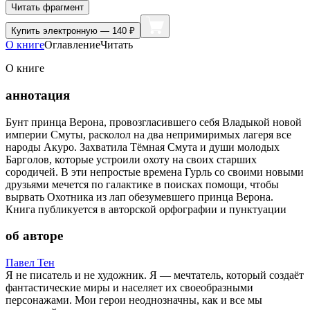
Читать фрагмент
Купить
электронную — 140 ₽
О книге
Оглавление
Читать
О книге
аннотация
Бунт принца Верона, провозгласившего себя Владыкой новой
империи Смуты, расколол на два непримиримых лагеря все
народы Акуро. Захватила Тёмная Смута и души молодых
Барголов, которые устроили охоту на своих старших
сородичей. В эти непростые времена Гурль со своими новыми
друзьями мечется по галактике в поисках помощи, чтобы
вырвать Охотника из лап обезумевшего принца Верона.
Книга публикуется в авторской орфографии и пунктуации
об авторе
Павел Тен
Я не писатель и не художник. Я — мечтатель, который создаёт
фантастические миры и населяет их своеобразными
персонажами. Мои герои неоднозначны, как и все мы