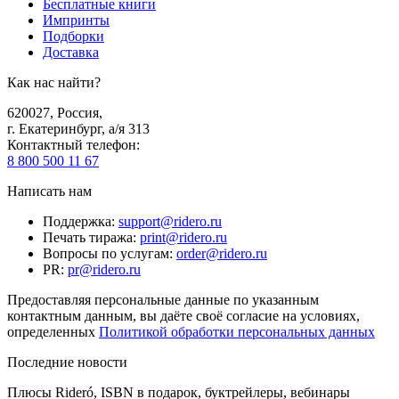
Бесплатные книги
Импринты
Подборки
Доставка
Как нас найти?
620027
,
Россия
,
г. Екатеринбург, а/я 313
Контактный телефон
:
8 800 500 11 67
Написать нам
Поддержка
:
support@ridero.ru
Печать тиража
:
print@ridero.ru
Вопросы по услугам
:
order@ridero.ru
PR
:
pr@ridero.ru
Предоставляя персональные данные по указанным
контактным данным, вы даёте своё согласие на условиях,
определенных
Политикой обработки персональных данных
Последние новости
Плюсы Rideró, ISBN в подарок, буктрейлеры, вебинары