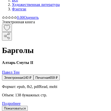
Все
Художественная литература
Фэнтези
0.0
0
Оценить
Электронная книга
Барголы
Алтарь Смуты II
Павел Тен
Электронная
140
₽
Печатная
659
₽
Формат:
epub, fb2, pdfRead, mobi
Объем:
138
бумажных стр.
Подробнее
Пожаловаться