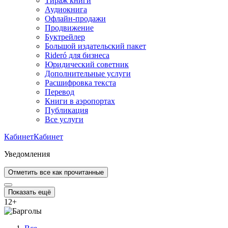
Тираж книги
Аудиокнига
Офлайн-продажи
Продвижение
Буктрейлер
Большой издательский пакет
Rideró для бизнеса
Юридический советник
Дополнительные услуги
Расшифровка текста
Перевод
Книги в аэропортах
Публикация
Все услуги
Кабинет
Кабинет
Уведомления
Отметить все как прочитанные
Показать ещё
12
+