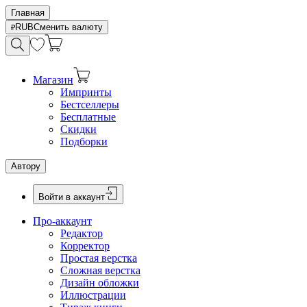
Главная
RUB
Сменить валюту
Магазин
Импринты
Бестселлеры
Бесплатные
Скидки
Подборки
Автору
Войти в аккаунт
Про-аккаунт
Редактор
Корректор
Простая верстка
Сложная верстка
Дизайн обложки
Иллюстрации