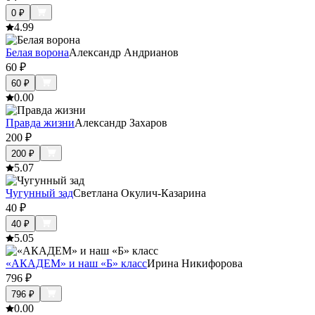
0
₽
4.9
9
Белая ворона
Александр Андрианов
60
₽
60
₽
0.0
0
Правда жизни
Александр Захаров
200
₽
200
₽
5.0
7
Чугунный зад
Светлана Окулич-Казарина
40
₽
40
₽
5.0
5
«АКАДЕМ» и наш «Б» класс
Ирина Никифорова
796
₽
796
₽
0.0
0