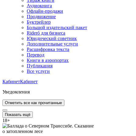
Тираж книги
Аудиокнига
Офлайн-продажи
Продвижение
Буктрейлер
Большой издательский пакет
Rideró для бизнеса
Юридический советник
Дополнительные услуги
Расшифровка текста
Перевод
Книги в аэропортах
Публикация
Все услуги
Кабинет
Кабинет
Уведомления
Отметить все как прочитанные
Показать ещё
18
+