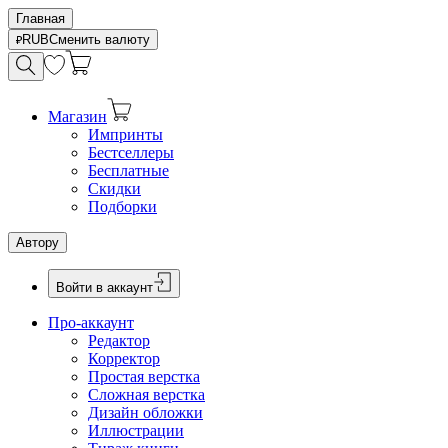
Главная
RUB
Сменить валюту
Магазин
Импринты
Бестселлеры
Бесплатные
Скидки
Подборки
Автору
Войти в аккаунт
Про-аккаунт
Редактор
Корректор
Простая верстка
Сложная верстка
Дизайн обложки
Иллюстрации