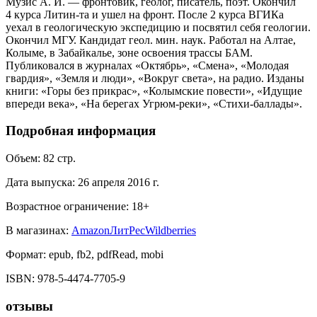
Музис А. И. — фронтовик, геолог, писатель, поэт. Окончил
4 курса Литин-та и ушел на фронт. После 2 курса ВГИКа
уехал в геологическую экспедицию и посвятил себя геологии.
Окончил МГУ. Кандидат геол. мин. наук. Работал на Алтае,
Колыме, в Забайкалье, зоне освоения трассы БАМ.
Публиковался в журналах «Октябрь», «Смена», «Молодая
гвардия», «Земля и люди», «Вокруг света», на радио. Изданы
книги: «Горы без прикрас», «Колымские повести», «Идущие
впереди века», «На берегах Угрюм-реки», «Стихи-баллады».
Подробная информация
Объем:
82
стр.
Дата выпуска:
26 апреля 2016 г.
Возрастное ограничение:
18
+
В магазинах:
Amazon
ЛитРес
Wildberries
Формат:
epub, fb2, pdfRead, mobi
ISBN:
978-5-4474-7705-9
отзывы