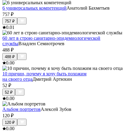
6 универсальных компетенций
Анатолий Бахметьев
757
₽
757
₽
0.0
1
60 лет в строю санитарно-эпидемиологической
службы
Владлен Семиотрочев
488
₽
488
₽
0.0
0
10 причин, почему я хочу быть похожим
на своего отца
Дмитрий Артюхин
52
₽
52
₽
0.0
0
Альбом портретов
Алексей Зубов
120
₽
120
₽
0.0
0