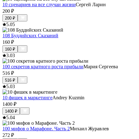
10 сценариев на все случаи жизни
Сергей Ларин
200
₽
200
₽
5.0
5
108 Буддийских Сказаний
160
₽
160
₽
3.0
3
100 секретов кратного роста прибыли
Мария Сергеева
516
₽
516
₽
5.0
3
10 фишек в маркетинге
Andrey Kuzmin
1400
₽
1400
₽
5.0
4
100 мифов о Марафоне. Часть 2
Михаил Журавлев
272
₽