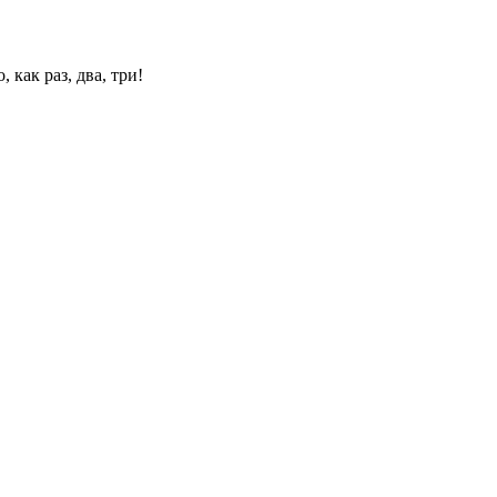
 как раз, два, три!