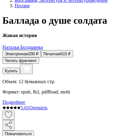
Биография, литература и литературоведение
Поэзия
Баллада о душе солдата
Живая история
Наталья Болдырева
Электронная
200
₽
Печатная
515
₽
Читать фрагмент
Купить
Объем:
12
бумажных стр.
Формат:
epub, fb2, pdfRead, mobi
Подробнее
5.0
1
Оценить
Пожаловаться