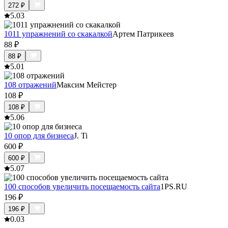
272
₽
5.0
3
1011 упражнений со скакалкой
Артем Патрикеев
88
₽
88
₽
5.0
1
108 отражений
Максим Мейстер
108
₽
108
₽
5.0
6
10 опор для бизнеса
J. Ti
600
₽
600
₽
5.0
7
100 способов увеличить посещаемость сайта
1PS.RU
196
₽
196
₽
0.0
3