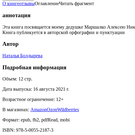
О книге
отзывы
Оглавление
Читать фрагмент
аннотация
Эта книга посвящается моему дедушке Маршалко Алексею Никола
Книга публикуется в авторской орфографии и пунктуации
Автор
Наталья Болдырева
Подробная информация
Объем:
12
стр.
Дата выпуска:
16 августа 2021 г.
Возрастное ограничение:
12
+
В магазинах:
Amazon
Ozon
Wildberries
Формат:
epub, fb2, pdfRead, mobi
ISBN:
978-5-0055-2187-3