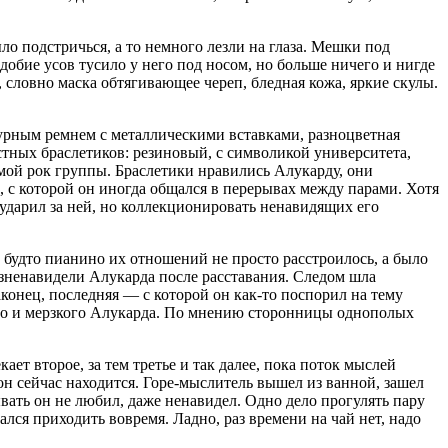
ло подстричься, а то немного лезли на глаза. Мешки под
обие усов тусило у него под носом, но больше ничего и нигде
 словно маска обтягивающее череп, бледная кожа, яркие скулы.
урным ремнем с металлическими вставками, разноцветная
стных браслетиков: резиновый, с символикой университета,
мой рок группы. Браслетики нравились Алукарду, они
, с которой он иногда общался в перерывах между парами. Хотя
ударил за ней, но коллекционировать ненавидящих его
, будто пианино их отношений не просто расстроилось, а было
озненавидели Алукарда после расставания. Следом шла
аконец, последняя — с которой он как-то поспорил на тему
лого и мерзкого Алукарда. По мнению сторонницы
однопол
ых
ает второе, за тем третье и так далее, пока поток мыслей
 он сейчас находится. Горе-мыслитель вышел из ванной, зашел
дывать он не любил, даже ненавидел. Одно дело прогулять пару
рался приходить вовремя. Ладно, раз времени на чай нет, надо