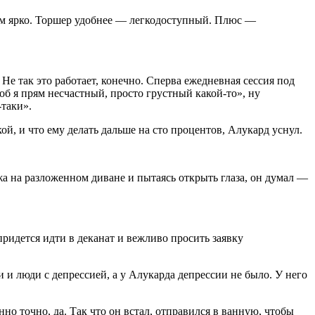
ком ярко. Торшер удобнее — легкодоступный. Плюс —
 Не так это работает, конечно. Сперва ежедневная сессия под
чтоб я прям несчастный, просто грустный какой-то», ну
-таки».
ой, и что ему делать дальше на сто процентов, Алукард уснул.
жа на разложенном диване и пытаясь открыть глаза, он думал —
ридется идти в деканат и вежливо просить заявку
и и люди с депрессией, а у Алукарда депрессии не было. У него
нно точно, да. Так что он встал, отправился в ванную, чтобы