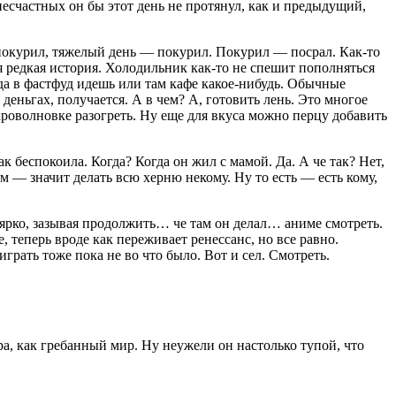
 несчастных он бы этот день не протянул, как и предыдущий,
по
курил
, тяжелый день — по
курил
. По
курил
— посрал. Как-то
мая редкая история. Холодильник как-то не спешит пополняться
гда в фастфуд идешь или там кафе какое-нибудь. Обычные
деньгах, получается. А в чем? А, готовить лень. Это многое
кроволновке разогреть. Ну еще для вкуса можно перцу добавить
ак беспокоила. Когда? Когда он жил с мамой. Да. А че так? Нет,
м — значит делать всю херню некому. Ну то есть — есть кому,
 ярко, зазывая продолжить… че там он делал… аниме смотреть.
, теперь вроде как переживает ренессанс, но все равно.
рать тоже пока не во что было. Вот и сел. Смотреть.
ра, как
гребан
ный мир. Ну неужели он настолько тупой, что