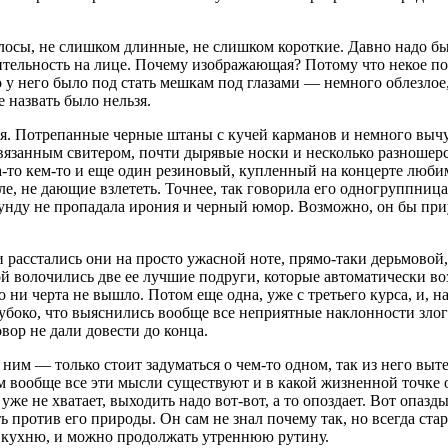
олосы, не слишком длинные, не слишком короткие. Давно надо бы
тельность на лице. Почему изображающая? Потому что некое под
 у него было под стать мешкам под глазами — немного облезлое,
 назвать было нельзя.
ся. Потрепанные черные штаны с кучей карманов и немного выч
 вязанным свитером, почти дырявые носки и несколько разношер
а-то кем-то и еще один резиновый, купленный на концерте люби
е, не дающие взлететь. Точнее, так говорила его одногруппница
кунду не пропадала ирония и черный юмор. Возможно, он бы при
 и расстались они на просто ужасной ноте, прямо-таки дерьмовой
вой волочились две ее лучшие подруги, которые автоматически в
 ни черта не вышло. Потом еще одна, уже с третьего курса, и, н
 глубоко, что выяснились вообще все неприятные наклонности з
говор не дали довести до конца.
ним — только стоит задуматься о чем-то одном, так из него вытек
чем вообще все эти мысли существуют и в какой жизненной точке
уже не хватает, выходить надо вот-вот, а то опоздает. Вот опаз
ть против его природы. Он сам не знал почему так, но всегда ста
а кухню, и можно продолжать утреннюю рутину.