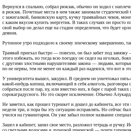
Вернулся в спальню, собрал рюкзак, обычно он ходил с наплечн
в рюкзак. Почетные места в нем также занимали студенческий 
с зажигалкой, банковскую карту, кучку трамвайных чеков, м
с каким вкусом купить энергетик. В таких случаях он просто 
свой выбор он делал еще на стадии определения, что будет орл
деяния.
Рутинное утро подходило к своему эпическому завершению, так
Трамвай приехал быстро — повезло, он был забит под завязку —
этого избежать, но тогда всю поездку он сидел на иголках, боял
с другими злостными нарушителями закона — людьми, которые 
но не нервы, тем не менее он каждый раз надеялся, что вот в э
У университета вышел, за
курил
. В среднем он уничтожал пять
какой-нибудь кипиш, включающий в себя
алкогол
ь, разговоры
собраться после пар, ну, или вместно них, в баре с парой таки
сорокаградусного. Но это скорее исключение. Обычно Алукард 
Не заметил, как прошел турникет и дошел до кабинета, все эт
недели три, и пора бы эту ситуацию исправлять. Но сейчас был
учился на гуманитария. Он уже забыл полное название специал
Зашел в кабинет, занял свое место, разложил тетрадь и ручку. 
со светлыми волосами и дурацкой прической — почти горшком. 