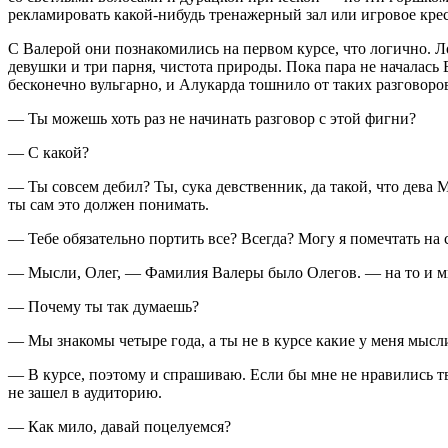
рекламировать какой-нибудь тренажерный зал или игровое крес
С Валерой они познакомились на первом курсе, что логично. Л
девушки и три парня, чистота природы. Пока пара не началась 
бесконечно вульгарно, и Алукарда тошнило от таких разговор
— Ты можешь хоть раз не начинать разговор с этой фигни?
— С какой?
— Ты совсем дебил? Ты,
сука
девств
енник, да такой, что дева 
ты сам это должен понимать.
— Тебе обязательно портить все? Всегда? Могу я помечтать на
— Мысли, Олег, — Фамилия Валеры было Олегов. — на то и мысл
— Почему ты так думаешь?
— Мы знакомы четыре года, а ты не в курсе какие у меня мысли
— В курсе, поэтому и спрашиваю. Если бы мне не нравились тво
не зашел в аудиторию.
— Как мило, давай
поцел
уемся?