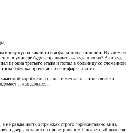
рд.
 Там внизу кусты какие-то и асфальт полусгнивший. Ну сломает
ть там, в универе будут спрашивать — куда пропал? А никуда
пал из окна третьего этажа и попал в больницу со сломанной
 тогда бабушка прочитает и ее инфаркт хватит.
 каменной коробке два на два и мечтал о глотке свежего
 придумает… как дальше…
ь, а не размышлять о прыжках строго горизонтально вниз.
овую дверь, оставил на проветривание.
Сигар
етный дым еще