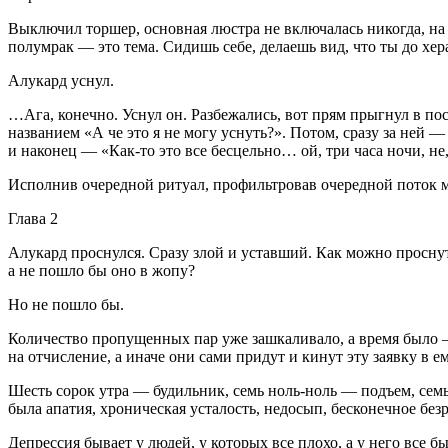
Выключил торшер, основная люстра не включалась никогда, на
полумрак — это тема. Сидишь себе, делаешь вид, что ты до хер
Алукард уснул.
…Ага, конечно. Уснул он. Разбежались, вот прям прыгнул в пост
названием «А че это я не могу уснуть?». Потом, сразу за ней — 
и наконец — «Как-то это все бесцельно… ой, три часа ночи, не, 
Исполнив очередной ритуал, профильтровав очередной поток мыс
Глава 2
Алукард проснулся. Сразу злой и уставший. Как можно проснут
а не пошло бы оно в жопу?
Но не пошло бы.
Количество пропущенных пар уже зашкаливало, а время было — 
на отчисление, а иначе они сами придут и кинут эту заявку в е
Шесть сорок утра — будильник, семь ноль-ноль — подъем, семь 
была апатия, хроническая усталость, недосып, бесконечное без
Депрессия бывает у людей, у которых все плохо, а у него все б