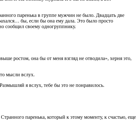
ранного паренька в группе мужчин не было. Двадцать две
рахался… бы, если бы она ему дала. Это было просто
ьно сообщил своему одногруппнику.
повыше ростом, она бы от меня взгляд не отводила»,
херня
это,
сто мысли вслух.
Размышляй я вслух, тебе бы это не понравилось.
 Странного паренька, который к этому моменту, к счастью, еще