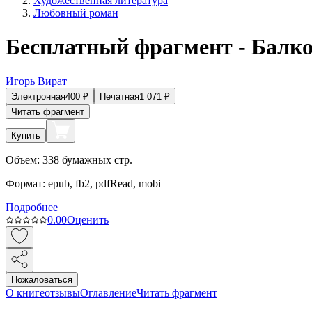
Художественная литература
Любовный роман
Бесплатный фрагмент - Балко
Игорь Вират
Электронная
400
₽
Печатная
1 071
₽
Читать фрагмент
Купить
Объем:
338
бумажных стр.
Формат:
epub, fb2, pdfRead, mobi
Подробнее
0.0
0
Оценить
Пожаловаться
О книге
отзывы
Оглавление
Читать фрагмент