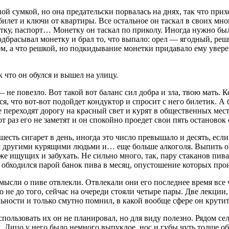
ой сумкой, но она предательски порвалась на днях, так что прих
билет и ключи от квартиры. Все остальное он таскал в своих м
онетку, паспорт… Монетку он таскал по приколу. Иногда нужно
подбрасывал монетку и брал то, что выпало: орел — ягодный, ре
ом, а что решкой, но подкидывание монетки придавало ему уверен
 что он обулся и вышел на улицу.
 не повезло. Вот такой вот баланс сил добра и зла, твою мать. 
ся, что вот-вот подойдет кондуктор и спросит с него билетик. А 
переходят дорогу на красный свет и курят в общественных мест
тот раз его не заметят и он спокойно проедет свои пять останов
-шесть
сигар
ет в день, иногда это число превышало и десять, ес
 с другими курящими людьми и… еще больше
алкогол
я. Выпить о
х же ищущих и забухать. Не сильно много, так, пару стаканов пив
обходился парой банок пива в месяц, опустошение которых прои
и мысли о пиве отвлекли. Отвлекали они его последнее время все
о не до того, сейчас на очереди стояли четыре пары. Две лекции
ьности и только смутно помнил, в какой вообще сфере он крутит
Использовать их он не планировал, но для виду полезно. Рядом с
Лицо у него было немного выпуклое, нос и губы чуть толще обы