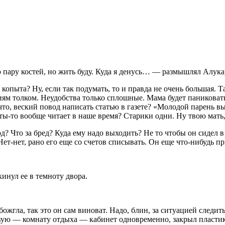
ю пару костей, но жить буду. Куда я денусь… — размышлял Алука
ет копыта? Ну, если так подумать, то и правда не очень большая.
твиям толком. Неудобства только сплошные. Мама будет паникова
то, веский повод написать статью в газете? «Молодой парень вы
еты-то вообще читает в наше время? Старики одни. Ну твою мать,
д? Что за бред? Куда ему надо выходить? Не то чтобы он сидел в
? Нет-нет, рано его еще со счетов списывать. Он еще что-нибудь
кинул ее в темноту двора.
божгла, так это он сам
вино
ват. Надо, блин, за ситуацией следит
ую — комнату отдыха — кабинет одновременно, закрыл пластик