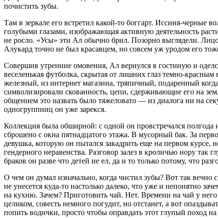
почистить зубы.
Там в зеркале его встретил какой-то боггарт. Иссиня-черные в
голубыми глазами, изображающая активную деятельность расти
не росло. «Усы» эти Ал обычно брил. Позорно выглядели. Лицо
Алукард точно не был красавцем, но совсем уж уродом его тоже
Совершив утренние омовения, Ал вернулся в гостиную и одел
веселенькая футболка, скрытая от лишних глаз темно-красным
железный, из интернет магазина, тряпичный, подаренный когд
символизировали скованность, цепи, сдерживающие его на земл
общением это назвать было тяжеловато — из диалога ни на се
одногруппниц он уже зарекся.
Коллекция была об
ширн
ой: с одной он провстречался полгода
сброшено с окна пят
надцат
ого этажа. В мусорный бак. За пер
девушка, которую он пытался закадрить еще на первом курсе, но
гендерного неравенства. Разговор залез в кроличью нору так
браков он разве что детей не ел, да и то только потому, что раз
О чем он думал изначально, когда чистил зубы? Вот так вечно с 
не унесется куда-то настолько далеко, что уже и непонятно за
на кухню. Зачем? Приготовить чай. Нет. Времени на чай у него 
целиком, совесть немного погудит, но отстанет, а вот опаздыва
попить водички, просто чтобы оправдать этот глупый поход н