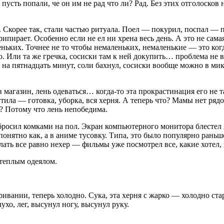
 пусть попали, че он им не рад что ли? Рад. Без этих отголосков
 Скорее так, стали частью ритуала. Поел — по
курил
, поспал — 
 припирает. Особенно если не ел ни хрена весь день. А это не са
леньких. Точнее не то чтобы немаленьких, немаленькие — это ко
. Или та же гречка, сосиски там к ней докупить… проблема не в 
 на пят
надцат
ь минут, соли бахнул, сосиски вообще можно в ми
в магазин, лень одеваться… когда-то эта прокрастинация его не т
утила — готовка, уборка, вся
херня
. А теперь что? Мамы нет рядо
у? Потому что лень непобедима.
 бросил комками на пол. Экран компьютерного монитора блестел
онятно как, а в аниме тусовку. Типа, это было популярно раньше
ь все равно нехер — фильмы уже посмотрел все, какие хотел, иг
 теплым одеялом.
тривании, теперь холодно.
Сука
, эта
херня
с жарко — холодно ста
ухо, лег, высунул ногу, высунул руку.