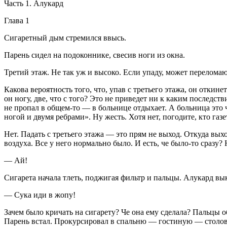
Часть 1. Алукард
Глава 1
Сигар
етный дым стремился ввысь.
Парень сидел на подоконнике, свесив ноги из окна.
Третий этаж. Не так уж и высоко. Если упаду, может перелома
Какова вероятность того, что, упав с третьего этажа, он откин
он ногу, две, что с того? Это не приведет ни к каким последс
не пропал в общем-то — в больнице отдыхает. А больница это ч
ногой и двумя ребрами». Ну жесть. Хотя нет, погодите, кто газ
Нет. Падать с третьего этажа — это прям не выход. Откуда выхо
воздуха. Все у него нормально было. И есть, че было-то сразу
— Ай!
Сигар
ета начала тлеть, поджигая фильтр и пальцы. Алукард вы
—
Сука
иди в жопу!
Зачем было кричать на
сигар
ету? Че она ему сделала? Пальцы о
Парень встал. Прокурсировал в спальню — гостиную — столов