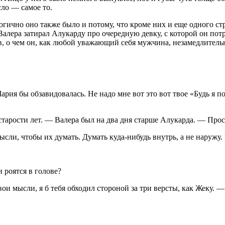
ло — самое то.
огично оно также было и потому, что кроме них и еще одного ст
Валера затирал Алукарду про очередную девку, с которой он пот
ов, о чем он, как любой уважающий себя мужчина, незамедлител
Мария бы обзавидовалась. Не надо мне вот это вот твое «Будь я 
 старости лет. — Валера был на два дня старше Алукарда. — Про
и, чтобы их думать. Думать куда-нибудь внутрь, а не наружу. 
 роятся в голове?
и мысли, я б тебя обходил стороной за три версты, как Жеку. —