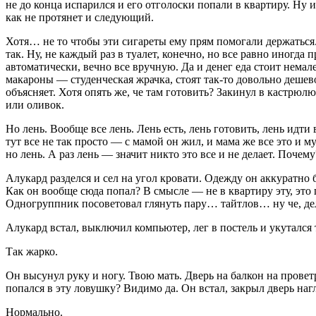
не до конца испарился и его отголоски попали в квартиру. Ну и
как не протянет и следующий.
Хотя… не то чтобы эти
сигар
еты ему прям помогали держаться.
так. Ну, не каждый раз в туалет, конечно, но все равно иногда
автоматически, вечно все вручную. Да и денег еда стоит нема
макароны — студенческая жрачка, стоят так-то довольно дешево
объясняет. Хотя опять же, че там готовить? Закинул в кастрюлю
или оливок.
Но лень. Вообще все лень. Лень есть, лень готовить, лень идти 
тут все не так просто — с мамой он жил, и мама же все это и м
но лень. А раз лень — значит никто это все и не делает. Почем
Алукард разделся и сел на угол кровати. Одежду он аккуратно
Как он вообще сюда попал? В смысле — не в квартиру эту, это п
Одногруппник посоветовал глянуть пару… тайтлов… ну че, делат
Алукард встал, выключил компьютер, лег в постель и укутался
Так жарко.
Он высунул руку и ногу. Твою мать. Дверь на балкон на прове
попался в эту ловушку? Видимо да. Он встал, закрыл дверь нагл
Нормально.