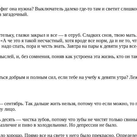
 фиг она нужна? Выключатель далеко где-то там и светит слиш
а загадочный.
ельку, глазки закрыл и все — в отруб. Сладких снов, твою мать.
«А че это я такой несчастный, хотя вроде все норм, да и не то, 
надо спать, пора и честь знать. Завтра на пары к девяти утра все
лей, и, без сомнения, поняв как устроена эта жизнь, кто он так
ься добрым и полным сил, если тебе на учебу к девяти утра? Ле
сентябрь. Так дальше жить нельзя, потому что если можно, то п
му лицо.
десять — чистка зубов, потому что зубы не чистят только свинь
различие и пиво в холодильнике. Но депрессии не было.
ыло хорошо. Прямо все на свете у него было прекрасно. Определе