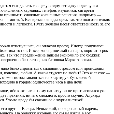
одится складывать его целую одну тетрадку и две ручки
ногочисленных карманах: телефон, наушники,
сигар
еты
 было принимать сложные жизненные решения, например —
шка — мятный. Все время выпадал орел, так что подсознательно
ности и легкости. Пусть железка несет ответственность за его
Кое-как втиснувшись, он оплатил проезд. Иногда получалось
билетика-то нет. И все, конец, поезжай на нары, коротать срок
ах. Так что передвижение зайцем экономило его бюджет,
ок совершенно бесплатно, как батюшка Маркс завещал.
ли надо было справиться с сильным стрессом или происходил
н, конечно, любил. А какой студент не любит? Это ж святое —
а, может потом завалиться на квартиру с бутылочкой
сходило в гордом одиночестве часа в два ночи.
 чаще, ибо к живительному напитку он не притрагивался уже
, две практики, ничего сложного, просто скучно. Алукард
ся. Что-то вроде бы связанное с журналистикой.
ел его друг — Валера. Невысокий, но коренастый парень,
чного. На обложку журнала его бы не взяли, а вот