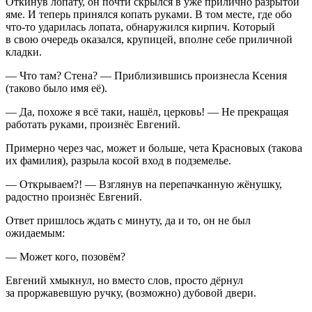
Откинув лопату, он почти скрылся в уже прилично разрытой
яме. И теперь принялся копать руками. В том месте, где обо
что-то ударилась лопата, обнаружился
кирпич
. Который
в свою очередь оказался, крупицей, вполне себе приличной
кладки.
— Что там? Стена? — Приблизившись произнесла Ксения
(таково было имя её).
— Да, похоже я всё таки, нашёл, церковь! — Не прекращая
работать руками, произнёс Евгений.
Примерно через час, может и больше, чета Красновых (такова
их фамилия), разрыла косой вход в подземелье.
— Открываем?! — Взглянув на перепачканную жёнушку,
радостно произнёс Евгений.
Ответ пришлось ждать с минуту, да и то, он не был
ожидаемым:
— Может кого, позовём?
Евгений хмыкнул, но вместо слов, просто дёрнул
за проржавевшую ручку, (возможно) дубовой двери.