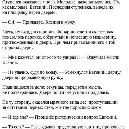
Ступенек оказалось много. Молодые, даже запыхались. Ну,
как молодые, Евгений. Последняя ступенька, вывела их
на площадку перед дверью.
— Ой! — Прижалась Ксения к мужу.
Здесь, их ожидал сюрприз. Фонарик осветил скелет, как
показалось парочке, обёрнутый в истлевшую мешковину,
пригвожденный к двери. При чём пригвоздили его с той
стороны двери.
— Мне кажется, он от кого-то удирал?! — Озвучила мысли
Ксения.
— Не удачно, судя по всему. — Усмехнулся Евгений, дёрнул
дверь за проржавевшую ручку.
Появившаяся за долю секунды, перед этим мысль,
не подтвердилась. Дверь почти без усилий поддалась.
По ту сторону, оказался мрачного вида лес, проступавший
за остатками чёрных стен, кое-где поросших мхом.
— И где мы? — Произнёс риторический вопрос Евгений.
— То есть? — Разглядывая представшую картину, произнесла