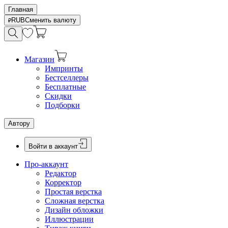
Главная
RUB
Сменить валюту
Магазин
Импринты
Бестселлеры
Бесплатные
Скидки
Подборки
Автору
Войти в аккаунт
Про-аккаунт
Редактор
Корректор
Простая верстка
Сложная верстка
Дизайн обложки
Иллюстрации