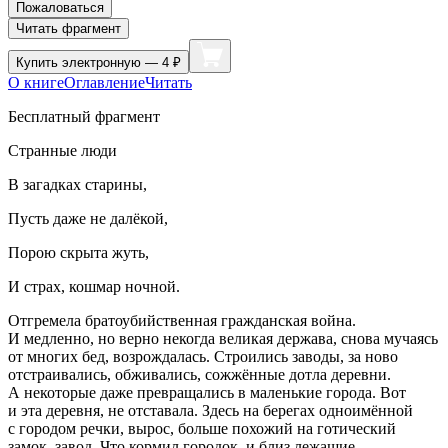
Пожаловаться
Читать фрагмент
Купить
электронную — 4 ₽
О книге
Оглавление
Читать
Бесплатный фрагмент
Странные люди
В загадках старины,
Пусть даже не далёкой,
Порою скрыта жуть,
И страх, кошмар ночной.
Отгремела братоубийственная гражданская
войн
а.
И медленно, но верно некогда великая держава, снова мучаясь
от многих бед, возрождалась. Строились заводы, за ново
отстраивались, обживались, сожжённые дотла деревни.
А некоторые даже превращались в маленькие города. Вот
и эта деревня, не отставала. Здесь на берегах одноимённой
с городом речки, вырос, больше похожий на готический
замок, завод. Что кормил городок, и близ лежащие