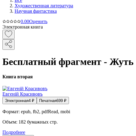
Все
Художественная литература
Научная фантастика
0.0
0
Оценить
Электронная книга
Бесплатный фрагмент - Жуть
Книга вторая
Евгенiй Красивовъ
Электронная
4
₽
Печатная
699
₽
Формат:
epub, fb2, pdfRead, mobi
Объем:
182
бумажных стр.
Подробнее