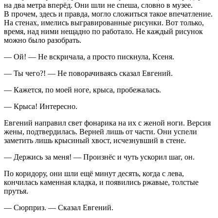
на два метра вперёд. Они шли не спеша, словно в музее.
В прочем, здесь и правда, могло сложиться такое впечатление.
На стенах, имелись выгравированные рисунки. Вот только,
время, над ними нещадно по работало. Не каждый рисунок
можно было разобрать.
— Ой! — Не вскричала, а просто пискнула, Ксеня.
— Ты чего?! — Не поворачиваясь сказал Евгений.
— Кажется, по моей ноге, крыса, пробежалась.
— Крыса! Интересно.
Евгений направил свет фонарика на их с женой ноги. Версия
жены, подтвердилась. Верней лишь от части. Они успели
заметить лишь крысиный хвост, исчезнувший в стене.
— Держись за меня! — Произнёс и чуть ускорил шаг, он.
По коридору, они шли ещё минут десять, когда с лева,
кончилась каменная кладка, и появились ржавые, толстые
прутья.
— Сюрприз. — Сказал Евгений.