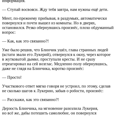
информация.
— Ступай восвояси. Жду тебя завтра, нам нужны ещё дети.
Мент, по-прежнему прибывая, в раздумьях, автоматически
повернулся и почти вышел из комнаты. Но в дверях,
остановился. Резко обернувшись произнёс, плохо обдуманный
вопрос:
— Как, как это связанно?!
Уже было решив, что Блинчик ушёл, глава странных людей
(кстати звали его Лукерий), отвернулся к окну, через которое
в жутковатой дымке, проступали кресты. И не сразу
отреагировал на сей возглас. Медленно полу обернувшись,
даже не глядя на Блинчика, коротко произнёс:
— Просто!
Участкового ответ мягко говоря не устроил, по этому, сделав
не сколько шагов к Лукерию, забыв о робости, произнёс:
— Расскажи, как это связанно?!
Дерзость Блинчика, на мгновение разозлила Лукерия,
но всё же, дабы потешить самолюбие, он повернулся