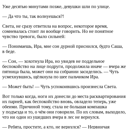
Уже десятью минутами позже, девушки шли по улице.
— Да что ты, так волнуешься?!
Света, не сразу ответила на вопрос, некоторое время,
сомневалась стоит ли вообще говорить. Но не понятное
чувство тревоги, было сильней:
— Понимаешь, Ира, мне сон дурной приснился, будто Саша,
в беде.
— Сон, — хохотнула Ира, но увидев не поддельное
беспокойство на лице подруги, продолжила иначе — вчера же
пятница была, может они на собрании засиделись. — Чуть
усмехнувшись, щёлкнула по шее пальчиком Ира.
— Может быть! — Чуть успокоившись произнесла Света.
Вот только когда, ноги их донесли до места расквартирования
их парней, как беспокойство вновь, овладело теперь, уже
обеими. Причиной тому, стала не большая компашка
у подъезда и то, о чём они говорили. По их словам, выходило,
что ни один из ушедших вчера в лес не вернулся.
— Ребята, простите, а кто, не вернулся? — Нервничая