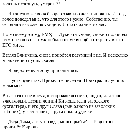
хочешь исчезнуть, умереть?!
— Я конечно же во всё горло заявил о желании жить. И тогда,
голос поведал мне, что для этого нужно. Собственно, ты
сегодня это можешь увидеть. И стать одним из нас.
Но ко всему этому, ЕМУ, — Лукерий умолк, словно подбирал
нужные слова — нужно было от меня ещё и открыть, врата
ЕГО мира.
Взгляд Блинчика, снова приобрёл разумный вид. И несколько
мгновений спустя, сказал:
— Я, верю тебе, и хочу приобщиться.
— Пусть будет так. Приведи ещё детей. И завтра, получишь
желаемое.
В назначенное время, к сторожке лесника, подходили трое:
участковый, десяти
летн
ий Кирюша (сын заводского
бухгалтера), и его друг Слава (сын одного из заводских
рабочих), у всех троих, в руках были удочки.
— Дядя Дима, а там правда, много рыбы? — Радостно
произнёс Кирюша.