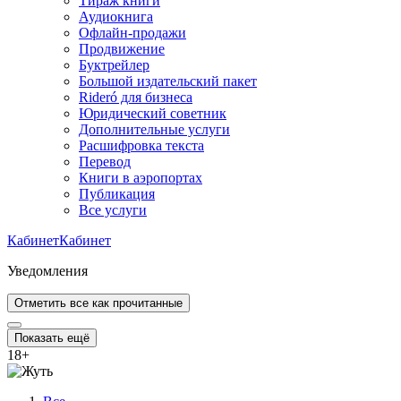
Тираж книги
Аудиокнига
Офлайн-продажи
Продвижение
Буктрейлер
Большой издательский пакет
Rideró для бизнеса
Юридический советник
Дополнительные услуги
Расшифровка текста
Перевод
Книги в аэропортах
Публикация
Все услуги
Кабинет
Кабинет
Уведомления
Отметить все как прочитанные
Показать ещё
18
+