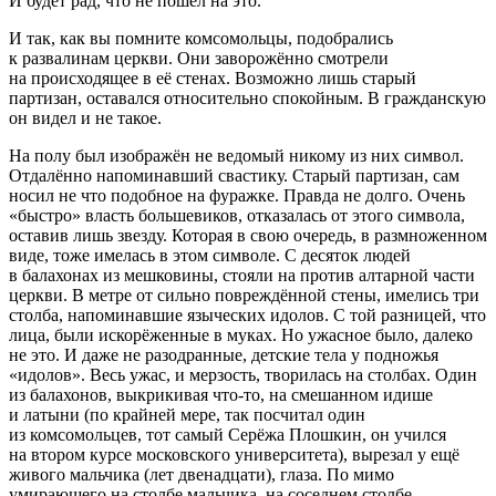
И будет рад, что не пошёл на это.
И так, как вы помните комсомольцы, подобрались
к развалинам церкви. Они заворожённо смотрели
на происходящее в её стенах. Возможно лишь старый
партизан, оставался относительно спокойным. В гражданскую
он видел и не такое.
На полу был изображён не ведомый никому из них символ.
Отдалённо напоминавший свастику. Старый партизан, сам
носил не что подобное на фуражке. Правда не долго. Очень
«быстро» власть большевиков, отказалась от этого символа,
оставив лишь звезду. Которая в свою очередь, в
размножен
ном
виде, тоже имелась в этом символе. С десяток людей
в балахонах из мешковины, стояли на против алтарной части
церкви. В метре от сильно повреждённой стены, имелись три
столба, напоминавшие языческих идолов. С той разницей, что
лица, были искорёженные в муках. Но ужасное было, далеко
не это. И даже не разодранные, детские тела у подножья
«идолов». Весь ужас, и мерзость, творилась на столбах. Один
из балахонов, выкрикивая что-то, на смешанном идише
и латыни (по крайней мере, так посчитал один
из комсомольцев, тот самый Серёжа Плошкин, он учился
на втором курсе московского университета), вырезал у ещё
живого мальчика (лет две
надцат
и), глаза. По мимо
умирающего на столбе мальчика, на соседнем столбе,