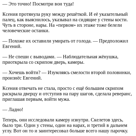
— Это точно! Посмотри вон туда!
Ксения протянула руку между решёткой. И её указательный
палец, как выяснилось, указывал на сидящие у стены кости.
Чуть в стороне, нары. На «первом» их этаже тоже белели
человеческие останки.
— Похоже их оставили умирать от голода. — Предположил
Евгений.
— Не спеши с выводами. — Наблюдательная жёнушка,
приоткрыла со скрипом дверь, камеры.
— Хочешь войти? — Изумляясь смелости второй половинки,
произнёс Евгений.
Ксения отвечать не стала, просто с ещё большим скрипом
раскрыла дверцу и отступив на пару шагов, сделала реверанс,
приглашая первым, войти мужа.
— Ладно!
Теперь, они исследовали камеру изнутри. Скелетов здесь,
было три. Один у стены, один на нарах, и третий в дальнем
углу. Вот он то и заинтересовал больше всего нашу парочку.