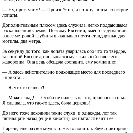
— Ну, приступим! — Произнёс он, и воткнул в землю острие
лопаты.
Дополнительным плюсом здесь служила, легко поддающаяся
раскапыванию, земля. Поэтому Евгений, вместо задуманной
ранее метровой глубины выкапывал почти стандартные для
могилы, два метра.
За секунду до того, как лопата ударилась обо что-то твёрдое,
за спиной Евгения, послышался музыкальный голос его
жаворонка. Она ведь обещала составить ему компанию:
— А здесь действительно подходящее место для последнего
«приюта».
— Я, что-то нашёл?!
— Может клад! — Особо не надеясь на это, произнесла она.-
Я слышала, что где-то здесь, была церковь!
До него тоже доходили такие слухи, и однажды, лет так
пят
надцат
ь назад (ещё в юности), он пытался найти её.
Парень, ещё раз воткнул в то место лопатой. Звук, повторился.