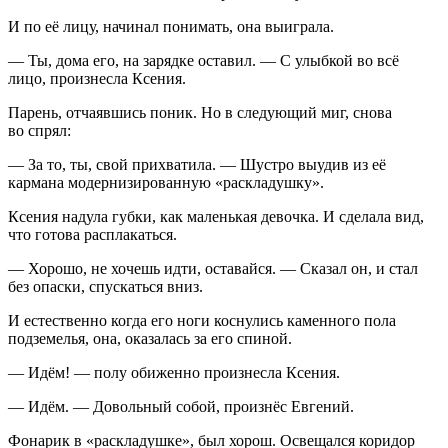
И по её лицу, начинал понимать, она выиграла.
— Ты, дома его, на зарядке оставил. — С улыбкой во всё
лицо, произнесла Ксения.
Парень, отчаявшись поник. Но в следующий миг, снова
во спрял:
— За то, ты, свой прихватила. — Шустро выудив из её
кармана модернизированную «раскладушку».
Ксения надула губки, как маленькая девочка. И сделала вид,
что готова расплакаться.
— Хорошо, не хочешь идти, оставайся. — Сказал он, и стал
без опаски, спускаться вниз.
И естественно когда его ноги коснулись каменного пола
подземелья, она, оказалась за его спиной.
— Идём! — полу обиженно произнесла Ксения.
— Идём. — Довольный собой, произнёс Евгений.
Фонарик в «раскладушке», был хорош. Освещался коридор