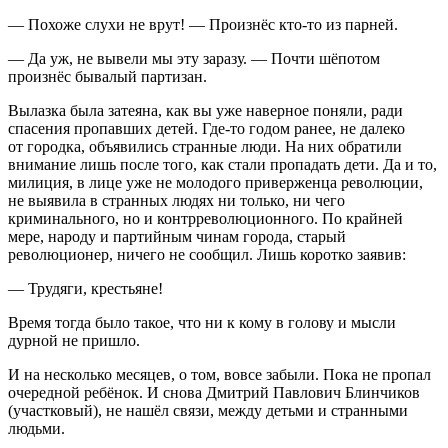
— Похоже слухи не врут! — Произнёс кто-то из парней.
— Да уж, не вывели мы эту заразу. — Почти шёпотом
произнёс бывалый партизан.
Вылазка была затеяна, как вы уже наверное поняли, ради
спасения пропавших детей. Где-то годом ранее, не далеко
от городка, объявились странные люди. На них обратили
внимание лишь после того, как стали пропадать дети. Да и то,
милиция, в лице уже не молодого приверженца революции,
не выявила в странных людях ни только, ни чего
криминального, но и контрреволюционного. По крайней
мере, народу и партийным чинам города, старый
революционер, ничего не сообщил. Лишь коротко заявив:
— Трудяги, крестьяне!
Время тогда было такое, что ни к кому в голову и мысли
дурной не пришло.
И на несколько месяцев, о том, вовсе забыли. Пока не пропал
очередной ребёнок. И снова Дмитрий Павлович Блинчиков
(участковый), не нашёл связи, между детьми и странными
людьми.