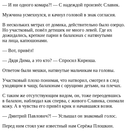
— И ни одного комара?! — С надеждой произнёс Славик.
Мужчина усмехнулся, и качнул головой в знак согласия.
В нескольких метрах от домика, действительно было озерцо.
Но участковый, повёл детишек не много левей. Где их
дожидались, крепкие парни в балахонах с натянутыми
на лица, капюшонами.
— Вот, привёл!
— Дядя Дима, а это кто? — Спросил Кирюша.
Ответом были мешки, натянутые мальчикам на головы.
Участковый плохо понимая, что натворил, смотрел в след
уходящим в чащу, балахонам с орущими детьми, на плечах.
С таким же отсутствующим видом, он, тоже переодевшись
в балахон, наблюдал как сперва, с живого Славика, снимали
кожу. А в чувства его привёл крик и начавшаяся возня.
— Дмитрий Павлович?! — Услышал он знакомый голос.
Перед ним стоял уже известный нам Серёжа Плошкин.