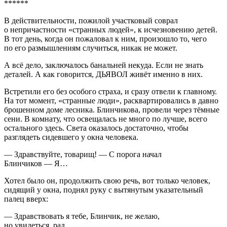
******
В действительности, пожилой участковый соврал
о непричастности «странных людей», к исчезновению детей.
В тот день, когда он пожаловал к ним, произошло то, чего
по его размышлениям случиться, никак не может.
А всё дело, заключалось б
анальн
ей некуда. Если не знать
деталей. А как говорится,
ДЬЯВОЛ
живёт именно в них.
Встретили его без особого страха, и сразу отвели к главному.
На тот момент, «странные люди», расквартировались в давно
брошенном доме лесника. Блинчикова, провели через тёмные
сени. В комнату, что освещалась не много по лучше, всего
остального здесь. Света оказалось достаточно, чтобы
разглядеть сидевшего у окна человека.
— Здравствуйте, товарищ! — С порога начал
Блинчиков — Я…
Хотел было он, продолжить свою речь, вот только человек,
сидящий у окна, поднял руку с вытянутым указательный
палец вверх:
— Здравствовать я тебе, Блинчик, не желаю,
но увидеться, рад.