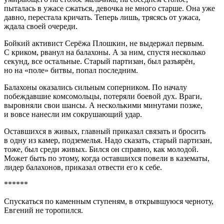
пыталась в ужасе сжаться, девочка не много старше. Она уже
давно, перестала кричать. Теперь лишь, трясясь от ужаса,
ждала своей очереди.
Бойкий активист Серёжа Плошкин, не выдержал первым.
С криком, рванул на балахоны. А за ним, спустя несколько
секунд, все остальные. Старый партизан, был разъярён,
но на «поле» битвы, попал последним.
Балахоны оказались сильным соперником. По началу
побеждавшие комсомольцы, потеряли боевой дух. Враги,
выровняли свои шансы. А несколькими минутами позже,
и вовсе нанесли им сокрушающий удар.
Оставшихся в живых, главный приказал связать и бросить
в одну из камер, подземелья. Надо сказать, старый партизан,
тоже, был среди живых. Бился он справно, как молодой.
Может быть по этому, когда оставшихся повели в казематы,
лидер балахонов, приказал отвести его к себе.
******
Спускаться по каменным ступеням, в открывшуюся черноту,
Евгений не торопился.