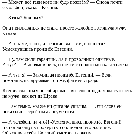
— Может, всё таки кого ни будь позовём? — Снова почти
с мольбой, сказала Ксения.
— Зачем? Боишься?
Она признаваться не стала, просто жалобно взглянула мужу
в глаза.
— А как же, твои диггерские вылазки, в юности? —
Усмехнувшись произнёс Евгений.
— Ну, там были гарантии. Да и проводники опытные.
А тут? — Выпрямившись, и почти с гордостью сказала жена.
— А тут, я! — Закуривая произнёс Евгений. — Если
помнишь, я с друзьями той же, фигнёй страдал.
Ксения сдаваться не собиралась, всё ещё продолжала смотреть
на мужа, как кот из Шрека.
— Там темно, мы же ни фига не увидим! — Эти слова ей
показались серьёзным аргументом.
— А телефон, на что?! -Усмехнувшись произнёс Евгений
и стал на ощупь проверять, собственно его наличие.
Обыскивая себя, Евгений смотрел на жену.