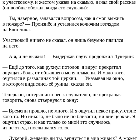
к участковому, и жестом указав на скамью, начал свой рассказ
(он вообще обожал, когда его слушали):
— Ты, наверное, задавался вопросом, как я смог выжить
в пожаре? — Произнёс и уставился колючим взглядом
на Блинчика.
Участковый ничего не сказал, он лишь безумно пялился
на него.
— А я, и не выжил! — Выдержав паузу продолжил Лукерий:
— Ещё до того, как рухнул потолок, я вдруг прекратил
ощущать боль, от объявшего меня пламени. И мало того,
очутился в развалинах той церкви. — Указывая на окно,
в котором виднелись её руины, сказал он.
Теперь он, потеряв интерес к слушателю, не прекращая
говорить, снова отвернулся к окну:
— Времени прошло, не много. И я ощутил некое присутствие
кого-то. Но никого, не было не по близости, ни вне церкви. Я
ощутил страх, и как только со мной это случилось,
из не откуда послышался голос:
— Лукерий, желаешь ли ты, вернуться в мир живых? А может