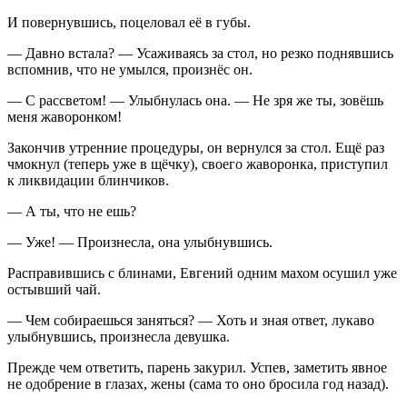
И повернувшись, по
целов
ал её в губы.
— Давно встала? — Усаживаясь за стол, но резко поднявшись
вспомнив, что не умылся, произнёс он.
— С рассветом! — Улыбнулась она. — Не зря же ты, зовёшь
меня жаворонком!
Закончив утренние процедуры, он вернулся за стол. Ещё раз
чмокнул (теперь уже в щёчку), своего жаворонка, приступил
к ликвидации блинчиков.
— А ты, что не ешь?
— Уже! — Произнесла, она улыбнувшись.
Расправившись с блинами, Евгений одним махом осушил уже
остывший чай.
— Чем собираешься заняться? — Хоть и зная ответ, лукаво
улыбнувшись, произнесла девушка.
Прежде чем ответить, парень за
курил
. Успев, заметить явное
не одобрение в глазах, жены (сама то оно бросила год назад).