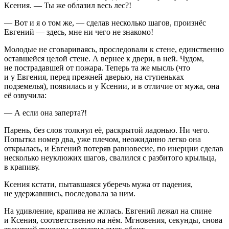
Ксения. — Ты же облазил весь лес?!
— Вот и я о том же, — сделав несколько шагов, произнёс
Евгений — здесь, мне ни чего не знакомо!
Молодые не сговариваясь, проследовали к стене, единственно
оставшейся целой стене. А вернее к двери, в ней. Чудом,
не пострадавшей от пожара. Теперь та же мысль (что
и у Евгения, перед прежней дверью, на ступеньках
подземелья), появилась и у Ксении, и в отличие от мужа, она
её озвучила:
— А если она заперта?!
Парень, без слов толкнул её, раскрытой ладонью. Ни чего.
Попытка номер два, уже плечом, неожиданно легко она
открылась, и Евгений потеряв равновесие, по инерции сделав
несколько неуклюжих шагов, свалился с разбитого крыльца,
в крапиву.
Ксения кстати, пытавшаяся уберечь мужа от падения,
не удержавшись, последовала за ним.
На удивление, крапива не жглась. Евгений лежал на спине
и Ксения, соответственно на нём. Мгновения, секунды, снова