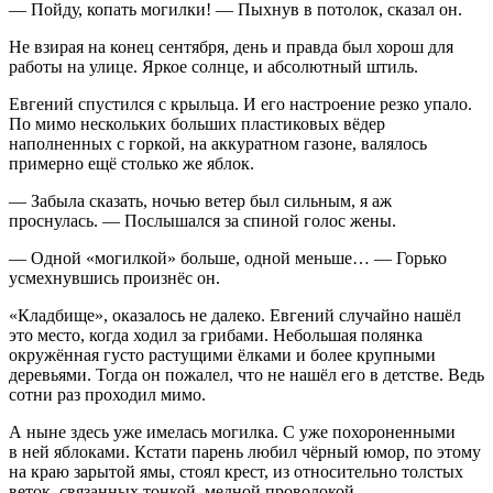
— Пойду, копать могилки! — Пыхнув в потолок, сказал он.
Не взирая на конец сентября, день и правда был хорош для
работы на улице. Яркое солнце, и абсолютный штиль.
Евгений спустился с крыльца. И его настроение резко упало.
По мимо нескольких больших пластиковых вёдер
наполненных с горкой, на аккуратном газоне, валялось
примерно ещё столько же яблок.
— Забыла сказать, ночью ветер был сильным, я аж
проснулась. — Послышался за спиной голос жены.
— Одной «могилкой» больше, одной меньше… — Горько
усмехнувшись произнёс он.
«Кладбище», оказалось не далеко. Евгений случайно нашёл
это место, когда ходил за грибами. Небольшая полянка
окружённая густо растущими ёлками и более крупными
деревьями. Тогда он пожалел, что не нашёл его в детстве. Ведь
сотни раз проходил мимо.
А ныне здесь уже имелась могилка. С уже похороненными
в ней яблоками. Кстати парень любил чёрный юмор, по этому
на краю зарытой ямы, стоял крест, из относительно толстых
веток, связанных тонкой, медной проволокой.