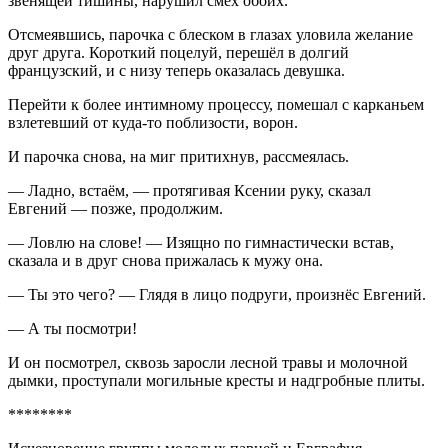
звенящей тишины, нарушил смех обоих.
Отсмеявшись, парочка с блеском в глазах уловила желание
друг друга. Короткий поцелуй, перешёл в долгий
французский, и с низу теперь оказалась девушка.
Перейти к более интимному процессу, помешал с карканьем
взлетевший от куда-то поблизости, ворон.
И парочка снова, на миг притихнув, рассмеялась.
— Ладно, встаём, — протягивая Ксении руку, сказал
Евгений — позже, продолжим.
— Ловлю на слове! — Изящно по гимнастически встав,
сказала и в друг снова прижалась к мужу она.
— Ты это чего? — Глядя в лицо подруги, произнёс Евгений.
— А ты посмотри!
И он посмотрел, сквозь заросли лесной травы и молочной
дымки, проступали могильные кресты и надгробные плиты.
********