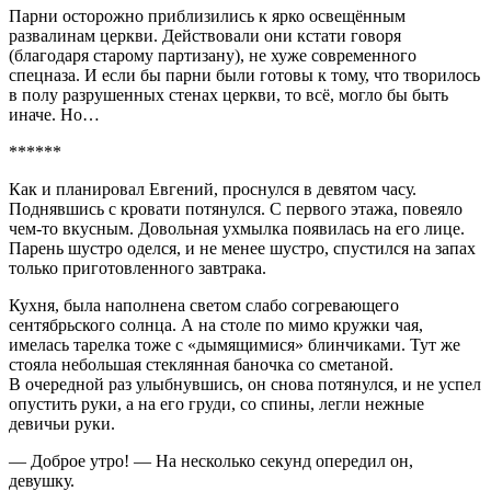
Парни осторожно приблизились к ярко освещённым
развалинам церкви. Действовали они кстати говоря
(благодаря старому партизану), не хуже современного
спецназа. И если бы парни были готовы к тому, что творилось
в полу разрушенных стенах церкви, то всё, могло бы быть
иначе. Но…
******
Как и планировал Евгений, проснулся в девятом часу.
Поднявшись с кровати потянулся. С первого этажа, повеяло
чем-то вкусным. Довольная ухмылка появилась на его лице.
Парень шустро оделся, и не менее шустро, спустился на запах
только приготовленного завтрака.
Кухня, была наполнена светом слабо согревающего
сентябрьского солнца. А на столе по мимо кружки чая,
имелась тарелка тоже с «дымящимися» блинчиками. Тут же
стояла небольшая стеклянная баночка со сметаной.
В очередной раз улыбнувшись, он снова потянулся, и не успел
опустить руки, а на его груди, со спины, легли нежные
девичьи руки.
— Доброе утро! — На несколько секунд опередил он,
девушку.