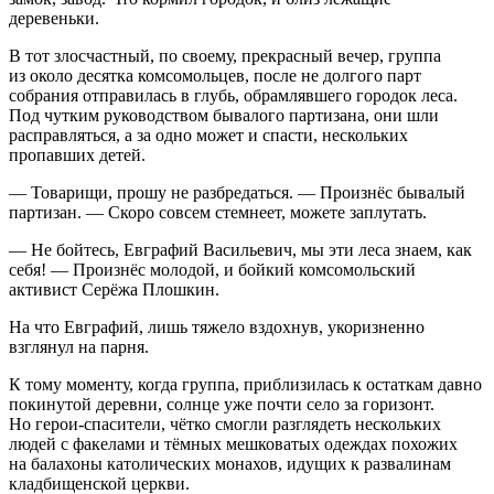
деревеньки.
В тот злосчастный, по своему, прекрасный вечер, группа
из около десятка комсомольцев, после не долгого парт
собрания отправилась в глубь, обрамлявшего городок леса.
Под чутким руководством бывалого партизана, они шли
расправляться, а за одно может и спасти, нескольких
пропавших детей.
— Товарищи, прошу не разбредаться. — Произнёс бывалый
партизан. — Скоро совсем стемнеет, можете заплутать.
— Не бойтесь, Евграфий Васильевич, мы эти леса знаем, как
себя! — Произнёс молодой, и бойкий комсомольский
активист Серёжа Плошкин.
На что Евграфий, лишь тяжело вздохнув, укоризненно
взглянул на парня.
К тому моменту, когда группа, приблизилась к остаткам давно
покинутой деревни, солнце уже почти село за горизонт.
Но герои-спасители, чётко смогли разглядеть нескольких
людей с факелами и тёмных мешковатых одеждах похожих
на балахоны католических
монахов
, идущих к развалинам
кладбищенской церкви.