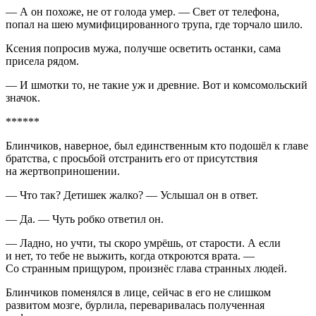
— А он похоже, не от голода умер. — Свет от телефона,
попал на шею мумифицированного трупа, где торчало шило.
Ксения попросив мужа, получше осветить останки, сама
присела рядом.
— И шмотки то, не такие уж и древние. Вот и комсомольский
значок.
******
Блинчиков, наверное, был единственным кто подошёл к главе
братства, с просьбой отстранить его от присутствия
на жертвоприношении.
— Что так? Детишек жалко? — Услышал он в ответ.
— Да. — Чуть робко ответил он.
— Ладно, но учти, ты скоро умрёшь, от старости. А если
и нет, то тебе не выжить, когда откроются врата. —
Со странным прищуром, произнёс глава странных людей.
Блинчиков поменялся в лице, сейчас в его не слишком
развитом мозге, бурлила, переваривалась полученная