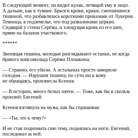
В следующий момент, он видит кулак, летящий ему в лицо.
А дальше, как в тумане. Брызги крови, крики, сменившиеся
тишиной, что разбавлялась короткими приказами от Лукерия.
Темница, в подземелье, что под развалинами церкви.
Сидящий у стены Серёжа, и хлещущая кровь из его шеи,
прямо на балахон участкового.
******
Звенящая тишина, молодые разглядывают останки, не когда
бравого комсомольца Серёжи Плошкина.
— Странно, его убили. А остальных просто заморили
голодом. — Нарушив тишину, по сути ни к кому
не обращаясь, произнесла Ксения.
— В истории, много белых пятен. — Тоже, как бы в скользь
произнёс Евгений.
Ксения взглянула на мужа, как бы спрашивая:
— «Ты, это к чему?»
И не став поднимать сию тему, поднялась на ноги. Евгений,
последовал за ней.