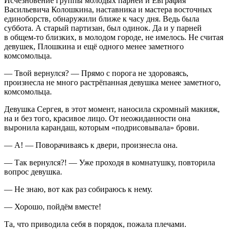
Исчезновение группы молодых парней и Евграфия
Васильевича Колошкина, наставника и мастера восточных
единоборств, обнаружили ближе к часу дня. Ведь была
суббота. А старый партизан, был одинок. Да и у парней
в общем-то близких, в молодом городе, не имелось. Не считая
девушек, Плошкина и ещё одного менее заметного
комсомольца.
— Твой вернулся? — Прямо с порога не здороваясь,
произнесла не много растрёпанная девушка менее заметного,
комсомольца.
Девушка Сергея, в этот момент, наносила скромный макияж,
на и без того, красивое лицо. От неожиданности она
выронила карандаш, которым «подрисовывала» брови.
— А! — Поворачиваясь к двери, произнесла она.
— Так вернулся?! — Уже проходя в комнатушку, повторила
вопрос девушка.
— Не знаю, вот как раз собираюсь к нему.
— Хорошо, пойдём вместе!
Та, что приводила себя в порядок, пожала плечами.