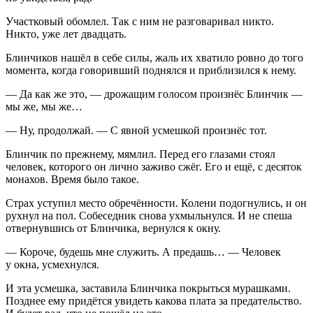
Участковый обомлел. Так с ним не разговаривал никто.
Никто, уже лет двадцать.
Блинчиков нашёл в себе силы, жаль их хватило ровно до того
момента, когда говоривший поднялся и приблизился к нему.
— Да как же это, — дрожащим голосом произнёс Блинчик —
мы же, мы же…
— Ну, продолжай. — С явной усмешкой произнёс тот.
Блинчик по прежнему, мямлил. Перед его глазами стоял
человек, которого он лично заживо сжёг. Его и ещё, с десяток
монахов
. Время было такое.
Страх уступил место обречённости. Колени подогнулись, и он
рухнул на пол. Собеседник снова ухмыльнулся. И не спеша
отвернувшись от Блинчика, вернулся к окну.
— Короче, будешь мне служить. А предашь… — Человек
у окна, усмехнулся.
И эта усмешка, заставила Блинчика покрыться мурашками.
Позднее ему придётся увидеть какова плата за предательство.