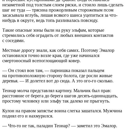
незаметной под толстым слоем ряски, и стоило лишь сделать
шаг не туда — трясина прожорливым сторожевым псом
засасывала вглубь, лишая всякого шанса уцепиться за что-
нибудь в округе, ведь топь разливалась повсюду.
Такие опасные зоны были на руку эльфам, которые
стремились себя оградить от любых внешних контактов
с соседями.
Местные дорогу знали, как себя самих. Поэтому Эмалор
остановился точно возле края, где уже начинался
смертоносный всепоглощающий ковер.
— Он стоял вон там, — парнишка показал пальцем
на противоположную сторону болота, где росли живые
деревья. — И долетел вот до сюда. А это ого-го сколько.
Теонар молча представлял картину. Мальчик был прав:
расстояние от берега до берега шагов десять-один
надцат
ь,
простому человеку или эльфу так далеко не прыгнуть.
Кулон на правом запястье воина слегка зашатался. Мужчина
поднял его и нахмурился.
— Что-то не так, паладин Теонар? — заметил это Эмалор.