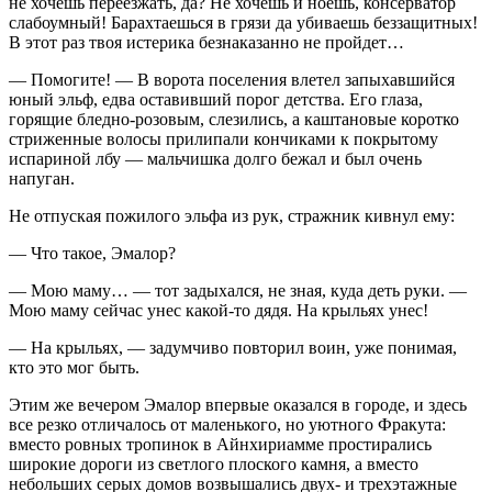
не хочешь переезжать, да? Не хочешь и ноешь, консерватор
слабоумный! Барахтаешься в грязи да убиваешь беззащитных!
В этот раз твоя истерика безнаказанно не пройдет…
— Помогите! — В ворота поселения влетел запыхавшийся
юный эльф, едва оставивший порог детства. Его глаза,
горящие бледно-розовым, слезились, а каштановые коротко
стриженные волосы прилипали кончиками к покрытому
испариной лбу — мальчишка долго бежал и был очень
напуган.
Не отпуская пожилого эльфа из рук, стражник кивнул ему:
— Что такое, Эмалор?
— Мою маму… — тот задыхался, не зная, куда деть руки. —
Мою маму сейчас унес какой-то дядя. На крыльях унес!
— На крыльях, — задумчиво повторил воин, уже понимая,
кто это мог быть.
Этим же вечером Эмалор впервые оказался в городе, и здесь
все резко отличалось от маленького, но уютного Фракута:
вместо ровных тропинок в Айнхириамме простирались
широкие дороги из светлого плоского камня, а вместо
не
боль
ших серых домов возвышались двух- и трехэтажные