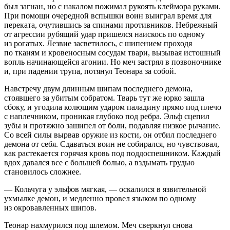
был загнан, но с накалом пожимал рукоять клеймора руками.
При помощи очередной вспышки воин выиграл время для
переката, очутившись за спинами противников. Небрежный
от агрессии рубящий удар пришелся наискось по одному
из рогатых.
Лезв
ие засветилось, с шипением проходя
по тканям и кровеносным сосудам твари, вызывая истошный
вопль начинающейся агонии. Но меч застрял в позвоночнике
и, при падении трупа, потянул Теонара за собой.
Навстречу двум длинным шипам последнего демона,
стоявшего за убитым собратом. Тварь тут же юрко зашла
сбоку, и угодила колющим ударом паладину прямо под плечо
с наплечником, проникая глубоко под ребра. Эльф сцепил
зубы и протяжно зашипел от боли, подавляя низкое рычание.
Со всей силы вырвав оружие из кости, он отбил последнего
демона от себя. Сдаваться воин не собирался, но чувствовал,
как растекается горячая кровь под поддоспешником. Каждый
вдох давался все с
боль
шей
боль
ю, а вздымать грудью
становилось сложнее.
— Кольчуга у эльфов мягкая, —
оскал
ился в язвительной
ухмылке демон, и медленно провел языком по одному
из окровавленных шипов.
Теонар нахмурился под шлемом. Меч сверкнул снова