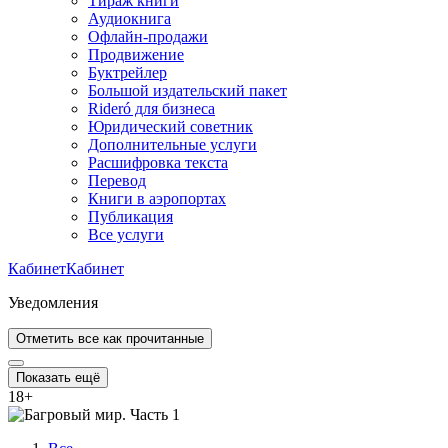
Тираж книги
Аудиокнига
Офлайн-продажи
Продвижение
Буктрейлер
Большой издательский пакет
Rideró для бизнеса
Юридический советник
Дополнительные услуги
Расшифровка текста
Перевод
Книги в аэропортах
Публикация
Все услуги
Кабинет
Кабинет
Уведомления
Отметить все как прочитанные
Показать ещё
18
+