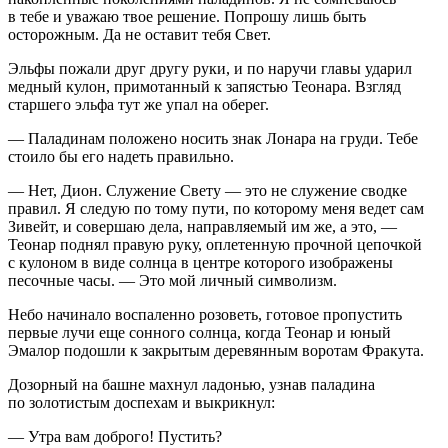
в тебе и уважаю твое решение. Попрошу лишь быть
осторожным. Да не оставит тебя Свет.
Эльфы пожали друг другу руки, и по наручи главы ударил
медный кулон, примотанный к запястью Теонара. Взгляд
старшего эльфа тут же упал на оберег.
— Паладинам положено носить знак Лонара на груди. Тебе
стоило бы его надеть правильно.
— Нет, Дион. Служение Свету — это не служение сводке
правил. Я следую по тому пути, по которому меня ведет сам
Зивейт, и совершаю дела, направляемый им же, а это, —
Теонар поднял правую руку, оплетенную прочной цепочкой
с ку
лоно
м в виде солнца в центре которого изображены
песочные часы. — Это мой личный символизм.
Небо начинало воспаленно розоветь, готовое пропустить
первые лучи еще сонного солнца, когда Теонар и юный
Эмалор подошли к закрытым деревянным воротам Фракута.
Дозорный на башне махнул ладонью, узнав паладина
по золотистым доспехам и выкрикнул:
— Утра вам доброго! Пустить?