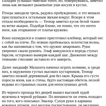
Паладин услышал тяжелый топот, но, повернувшись, заметил
лишь как мелькают рыжеватые уши косули в кустах.
Птицы заводили трель, радуясь пробуждению, и это мешало
прислушаться к остальным звукам вокруг. Вскоре в этом
отпала необходимость — Теонар заметил кусок белой ткани
на ветке акации. Подойдя ближе, он понял, что это ничто
иное, как оторванное от платья кружево.
Воин нахмурился и плавно приготовил клеймор, который нес
с собой на плече. По
лезв
ию пробежалась золотистая волна,
как бы напоминая о том, что оружие зачаровано. Руки
уверенно сжали рукоять. Эльф замедлился и впредь ступал
барсом, осторожно вымеряя каждый шаг. Движение между
темными стволами заставило его замереть.
Далее ландшафт Малахита начинал играть холмами, и среди
них, в окружении густых высоких кустарников, Теонар
заметил низкий деревянный дом без окон. Крыша его густо
поросла мхом, как и стены, будто настоящая обитель лесной
ведьмы из страшных сказок для непослушных детей.
Из черного прохода без дверей вышел высокий худой
мужчина в черной рубашке. По внешности он очень походил
на того, кого описывал Эмалор. Сунув руки в карманы
кожаных штанов, под веселое посвистывание, он медленно