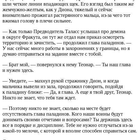
шли четкие линии впадающих щек. Его взгляд был таким же
жемчужно-желтым, как у Диона, тяжелый и сейчас
внимательно прожигал растерянного мальца, из-за чего тот
вжимал голову в плечи сильнее.
— Как только Предводитель Таласс услышал про демона
в округе Фракута, он тут же отдал нам приказ осмотреть
территорию и зачистить, — продолжил глава паладинов. —
У нас сейчас много работы в захоронениях у границы, но я
думаю отправиться на задание вместе с тобой.
— Брат мой, — повернулся к нему Теонар. — Ты наш глава
и нужен здесь.
— Уведите, — махнул рукой стражнику Дион, и когда
мальчика вывели из зала, продолжил говорить, подойдя
к паладину ближе: — Да, я глава. А еще я твой друг, Теонар.
Никто не знает, что тебя там ждет.
— Поэтому никто не знает, сколько на месте будет
отсутствовать глава паладинов. Кого наши воины будут
донимать своими отчетами и вопросами? Ты держишь здесь
все в порядке и дисциплине. Тебе не нужно отлучаться из-за
какой-то мелочи, с которой я вполне способен справиться сам.