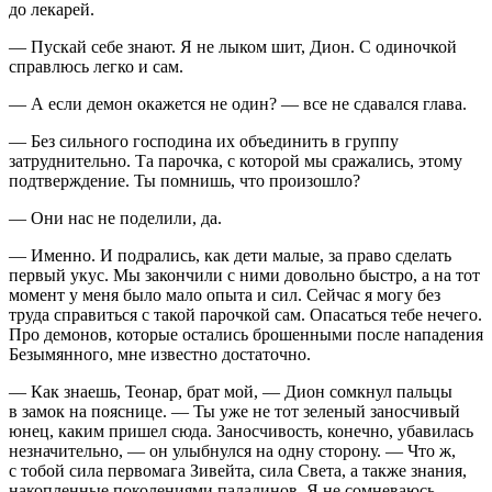
до лекарей.
— Пускай себе знают. Я не лыком шит, Дион. С одиночкой
справлюсь легко и сам.
— А если демон окажется не один? — все не сдавался глава.
— Без сильного господина их объединить в группу
затруднительно. Та парочка, с которой мы сражались, этому
подтверждение. Ты помнишь, что произошло?
— Они нас не поделили, да.
— Именно. И подрались, как дети малые, за право сделать
первый укус. Мы закончили с ними довольно быстро, а на тот
момент у меня было мало опыта и сил. Сейчас я могу без
труда справиться с такой парочкой сам. Опасаться тебе нечего.
Про демонов, которые остались брошенными после нападения
Безымянного, мне известно достаточно.
— Как знаешь, Теонар, брат мой, — Дион сомкнул пальцы
в замок на пояснице. — Ты уже не тот зеленый заносчивый
юнец, каким пришел сюда. Заносчивость, конечно, убавилась
незначительно, — он улыбнулся на одну сторону. — Что ж,
с тобой сила первомага Зивейта, сила Света, а также знания,
накопленные поколениями паладинов. Я не сомневаюсь