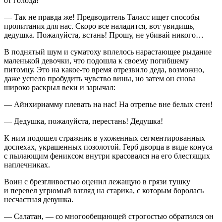
от голода!
— Так не правда же! Предводитель Таласс ищет способы
пропитания для нас. Скоро все наладится, вот увидишь,
дедушка. Пожалуйста, встань! Прошу, не убивай никого…
В поднятый шум и суматоху вплелось нарастающее рыдание
маленькой девочки, что подошла к своему погибшему
питомцу. Это на какое-то время отрезвило деда, возможно,
даже успело пробудить чувство вины, но затем он снова
широко раскрыл веки и зарычал:
— Айнхириамму плевать на нас! На отрепье вне белых стен!
— Дедушка, пожалуйста, перестань! Дедушка!
К ним подошел стражник в ухоженных сегментированных
доспехах, украшенных позолотой. Герб дворца в виде конуса
с пылающим фениксом внутри к
расов
ался на его блестящих
наплечниках.
Воин с брезгливостью оценил лежащую в грязи тушку
и перевел угрюмый взгляд на старика, с которым боролась
несчастная девушка.
— Салатан, — со многообещающей строгостью обратился он