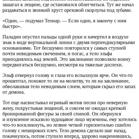
зашагал к лещине, где остановился облегчиться. Тут же начал
раздаваться и звонкий хруст ореховой скорлупы под зубами.
«Один, — подумал Теонар. — Если один, я закончу с ним
быстро».
Паладин опустил пальцы одной руки и начертил в воздухе
знак в виде вертикальной линии с двумя перпендикулярными
основаниями. Тот бесшумно повторился у самых ступней
почти невидимым свечением, и погас, а тело эльфа
приподнялось над землей. Это заклинание позволяло воину
передвигаться бесшумно, несмотря на тяжелые доспехи.
Эльф отвернул голову и глаза его вспыхнули ярче. Он что-то
прошептал, похожее то ли на молитву, то ли на заклинание,
обволакивая тело невидимым слоем, которым скрыл его запах
от демона.
Тот еще насвистывал игривый мотив песни про неверную
жену, похрустывая лещиной, и совсем не ожидал крепкой
бронированной фигуры за своей спиной. Он обернулся
и изумление исказило худощавое лицо мужчины, ему хотелось
что-то воскликнуть, но
лезв
ие четкой горизонталью сшибло
голову с нешироких плеч. Тело демона сделало шаг назад,
покачнулось, потом ступило вперед, здорово накренившись,