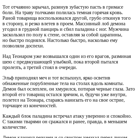
Тот отчаянно зарычал, разинув зубастую пасть в гримасе
боли. На траву толчками полилась темная горячая кровь.
Раной товарища воспользовался другой, грубо откинув того
в сторону, и резко влетев в проем. Массивный лоб демона
угодил в грудной панцирь и сбил паладина с ног. Мужчина
заскользил по полу к стене, оставляя за собой царапины,
но быстро поднялся. Настолько быстро, насколько ему
позволяли доспехи.
Над Теонаром уже возвышался один из его врагов, разминая
шею с предвкушающей улыбкой, пока второй пытался
пролезть, а третий стоял в очереди.
Эльф приподнял меч и тот вспыхнул, ярко осветив
обнаженные порубленные тела на столах вдоль комнаты.
Демон был ослеплен, он хмурился, потирая черные глаза. Зато
второй его товарищ остался зрячим, и, будучи уже внутри,
полетел на Теонара, стараясь нанизать его на свое острие,
торчащее из конечностей.
Каждый блок паладина встречал атаку уверенно и спокойно.
С такими тварями он сражался и ранее, правда, в меньшем
количестве.
Демон клацнул резцами и со свистом замахал перед лицом