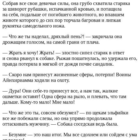
Собрав все свои девичьи силы, она грубо схватила старика
за шиворот рубашки, испачканной кровью, и потащила
на себя, подальше от погибшего животного, во впавшем
животе которого до сих пор торчала багровая и липкая
рукоятка самодельного ножа.
— Что же ты наделал, дряхлый пень?! — закричала она
дрожащим голосом, на самой грани от плача.
— Жрать я хочу! Жрать! — злостно сипел старик в ответ
и снова рванул к собаке. Рыжая пошатнулась, но удержала его,
правда потеряла в мягкой от дождя почве сандалик.
— Скоро нам принесут жизненные сферы, потерпи! Воины
Айнхириамма ходили на охоту.
— Дура! Они себе-то принесут все, а нам так, жалкие
ошметки оставят! Одна сфера на рыло, и плевать, что там
дальше. Кому-то мало! Мне мало!
— Что же это ты, совсем обезумел? — по щекам эльфийки
все же побежали слезы, но она упрямо продолжала
оттаскивать мужчину. — Собака соседская ведь была.
— Безумие — это наш итог. Мы все сдохнем или сойдем с ума