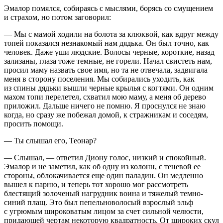
Эмалор помялся, собираясь с мыслями, борясь со смущением
и страхом, но потом заговорил:
— Мы с мамой ходили на болота за клюквой, как вдруг между
топей показался незнакомый нам дядька. Он был точно, как
человек. Даже уши людские. Волосы черные, короткие, назад
зализаны, глаза тоже темные, не горели. Начал свистеть нам,
просил маму назвать свое имя, но та не отвечала, задвигала
меня в сторону поселения. Мы собирались уходить, как
из спины дядьки вышли черные крылья с когтями. Он одним
махом топи перелетел, схватил мою маму, а меня об дерево
приложил. Дальше ничего не помню. Я п
росн
улся не знаю
когда, но сразу же побежал домой, к стражникам и соседям,
просить помощи.
— Ты слышал его, Теонар?
— Слышал, — ответил Диону голос, низкий и спокойный.
Эмалор и не заметил, как об одну из колонн, с теневой ее
стороны, облокачивается еще один паладин. Он медленно
вышел к парню, и теперь тот хорошо мог рассмотреть
блестящий золоченый нагрудник воина и тяжелый темно-
синий плащ. Это был пепельноволосый взрослый эльф
с угрюмым широковатым лицом за счет сильной челюсти,
придающей чертам некоторую квадратность. От широких скул