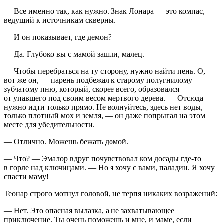
— Все именно так, как нужно. Знак Лонара — это компас,
ведущий к
источник
ам скверны.
— И он показывает, где демон?
— Да. Глубоко вы с мамой зашли, малец.
— Чтобы перебраться на ту сторону, нужно найти пень. О,
вот же он, — парень подбежал к старому полугнилому
зубчатому пню, который, скорее всего, образовался
от упавшего под своим весом мертвого дерева. — Отсюда
нужно идти только прямо. Не волнуйтесь, здесь нет воды,
только плотный мох и земля, — он даже попрыгал на этом
месте для убедительности.
— Отлично. Можешь бежать домой.
— Что? — Эмалор вдруг почувствовал ком досады где-то
в горле над ключицами. — Но я хочу с вами, паладин. Я хочу
спасти маму!
Теонар строго мотнул головой, не терпя никаких возражений:
— Нет. Это опасная вылазка, а не захватывающее
приключение. Ты очень поможешь и мне, и маме, если