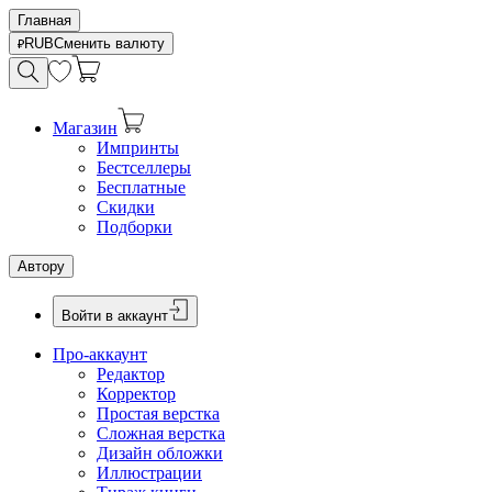
Главная
RUB
Сменить валюту
Магазин
Импринты
Бестселлеры
Бесплатные
Скидки
Подборки
Автору
Войти в аккаунт
Про-аккаунт
Редактор
Корректор
Простая верстка
Сложная верстка
Дизайн обложки
Иллюстрации