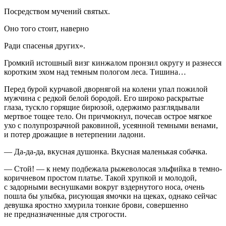
Посредством мучений святых.
Оно того стоит, наверно
Ради спасенья других».
Громкий истошный визг кинжалом пронзил округу и разнесся
коротким эхом над темным пологом леса. Тишина…
Перед бурой курчавой дворнягой на колени упал пожилой
мужчина с редкой белой бородой. Его широко раскрытые
глаза, тускло горящие бирюзой, одержимо разглядывали
мертвое тощее тело. Он причмокнул, почесав острое мягкое
ухо с полупрозрачной рако
вино
й, усеянной темными венами,
и потер дрожащие в нетерпении ладони.
— Да-да-да, вкусная душонка. Вкусная маленькая собачка.
— Стой! — к нему подбежала рыжеволосая эльфийка в темно-
коричневом простом платье. Такой хрупкой и молодой,
с задорными веснушками вокруг
вздерн
утого носа, очень
пошла бы улыбка, рисующая ямочки на щеках, однако сейчас
девушка яростно хмурила тонкие брови, совершенно
не предназначенные для строгости.