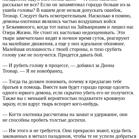
рассказал не все? Если он запамятовал гораздо
боль
ше из-за
ушиба головы? В нашем деле нельзя допускать ошибок,
Теонар. Следует быть осмотрительным. Насколько я помню,
демоны-охотники являлись частью воздушных войск
у Безымянного, когда тот напал на Зайванриамм и лишил нас
Озера Жизни. Не стоит их настолько недооценивать. Эти
твари замечательно видят в ночное время суток, реагируют
на малейшие движения, а еще у них идеальное обоняние.
Малейшая оплошность с твоей стороны, и тихо срубить
голову уже не получится. Придется давать бой.
— И рубить голову в процессе, — добавил за Диона
Теонар. — Я не новобранец.
— Тогда ты должен понимать, почему я предлагаю тебе
братьев в помощь. Вместе вам будет гораздо проще одолеть
одного юркого демона, если скрытно убить его не получится.
Также вы с меньшей вероятностью подхватите кровяную
заразу, если вдруг тварь вспорет кого-нибудь.
— Когти охотника рассчитаны на захват и удержание, они
не способны пробить толстые доспехи.
— Им этого и не требуется. Они прекрасно знают, куда бить
закованных в металл паладинов, чтобы те не успели добраться