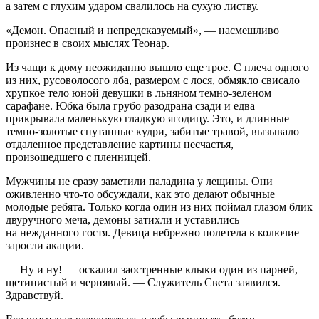
а затем с глухим ударом свалилось на сухую листву.
«Демон. Опасный и непредсказуемый», — насмешливо
произнес в своих мыслях Теонар.
Из чащи к дому неожиданно вышло еще трое. С плеча одного
из них, русоволосого лба, размером с лося, обмякло свисало
хрупкое тело юной девушки в льняном темно-зеленом
сар
афа
не. Юбка была грубо разодрана сзади и едва
прикрывала маленькую гладкую
ягодиц
у. Это, и длинные
темно-золотые спутанные кудри, забитые травой, вызывало
отдаленное представление картины несчастья,
произошедшего с пленницей.
Мужчины не сразу заметили паладина у лещины. Они
оживленно что-то обсуждали, как это делают обычные
молодые ребята. Только когда один из них поймал глазом блик
двуручного меча, демоны затихли и уставились
на нежданного гостя. Девица небрежно полетела в колючие
заросли акации.
— Ну и ну! —
оскал
ил заостренные клыки один из па
рне
й,
щетинистый и чернявый. — Служитель Света заявился.
Здравствуй.