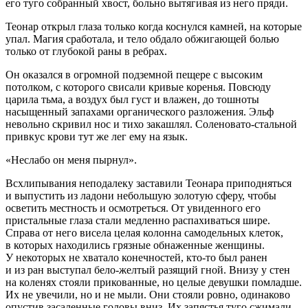
его туго собранный хвост,
боль
но вытягивая из него пряди.
Теонар открыл глаза только когда коснулся камней, на которые
упал. Магия сработала, и тело обдало обжигающей
боль
ю
только от глубокой раны в ребрах.
Он оказался в огромной подземной пещере с высоким
потолком, с которого свисали кривые коренья. Повсюду
царила тьма, а воздух был густ и влажен, до тошноты
насыщенный запахами органического разложения. Эльф
невольно скривил нос и тихо закашлял. Соленовато-стальной
привкус крови тут же лег ему на язык.
«Неслабо он меня пырнул».
Всхлипывания неподалеку заставили Теонара приподняться
и выпустить из ладони не
боль
шую золотую сферу, чтобы
осветить местность и осмотреться. От увиденного его
пристальные глаза стали медленно распахиваться шире.
Справа от него висела целая колонна самодельных клеток,
в которых находились грязные обнаженные женщины.
У некоторых не хватало конечностей, кто-то был ранен
и из ран выступал бело-желтый разящий гной. Внизу у стен
на коленях стояли прикованные, но целые девушки помладше.
Их не увечили, но и не мыли. Они стояли ровно, одинаково
опустив засаленные головы вниз. Их запястья туго сжимали