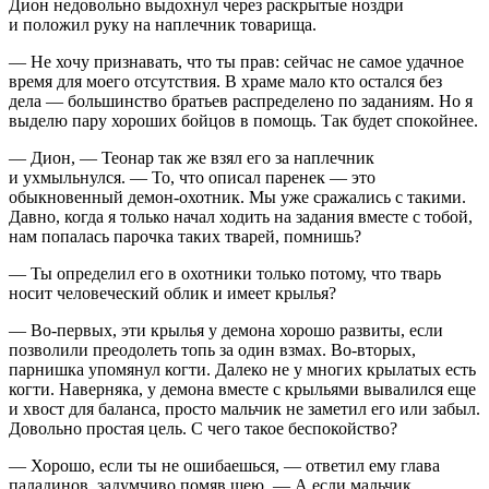
Дион недовольно выдохнул через раскрытые ноздри
и положил руку на наплечник товарища.
— Не хочу признавать, что ты прав: сейчас не самое удачное
время для моего отсутствия. В храме мало кто остался без
дела —
боль
шинство братьев распределено по заданиям. Но я
выделю пару хороших бойцов в помощь. Так будет спокойнее.
— Дион, — Теонар так же взял его за наплечник
и ухмыльнулся. — То, что описал паренек — это
обыкновенный демон-охотник. Мы уже сражались с такими.
Давно, когда я только начал ходить на задания вместе с тобой,
нам попалась парочка таких тварей, помнишь?
— Ты определил его в охотники только потому, что тварь
носит человеческий облик и имеет крылья?
— Во-первых, эти крылья у демона хорошо развиты, если
позволили преодолеть топь за один взмах. Во-вторых,
парнишка упомянул когти. Далеко не у многих крылатых есть
когти. Наверняка, у демона вместе с крыльями вывалился еще
и хвост для баланса, просто мальчик не заметил его или забыл.
Довольно простая цель. С чего такое беспокойство?
— Хорошо, если ты не ошибаешься, — ответил ему глава
паладинов, задумчиво помяв шею. — А если мальчик