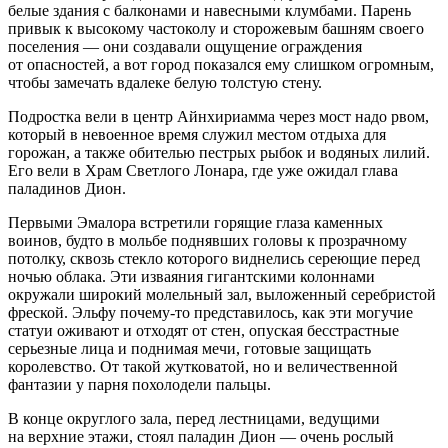
белые здания с балконами и навесными клумбами. Парень
привык к высокому частоколу и сторожевым башням своего
поселения — они создавали ощущение ограждения
от опасностей, а вот город показался ему слишком огромным,
чтобы замечать вдалеке белую толстую стену.
Подростка вели в центр Айнхириамма через мост надо рвом,
который в невоенное время служил местом отдыха для
горожан, а также обителью пестрых рыбок и водяных лилий.
Его вели в Храм Светлого Лонара, где уже ожидал глава
паладинов Дион.
Первыми Эмалора встретили горящие глаза каменных
воинов, будто в мольбе поднявших головы к прозрачному
потолку, сквозь стекло которого виднелись сереющие перед
ночью облака. Эти изваяния гигантскими колоннами
окружали широкий молельный зал, выложенный серебристой
фреской. Эльфу почему-то представилось, как эти могучие
статуи оживают и отходят от стен, опуская бесстрастные
серьезные лица и поднимая мечи, готовые защищать
королевство. От такой жутковатой, но и величественной
фантазии у парня похолодели пальцы.
В конце округлого зала, перед лестницами, ведущими
на верхние этажи, стоял паладин Дион — очень рослый