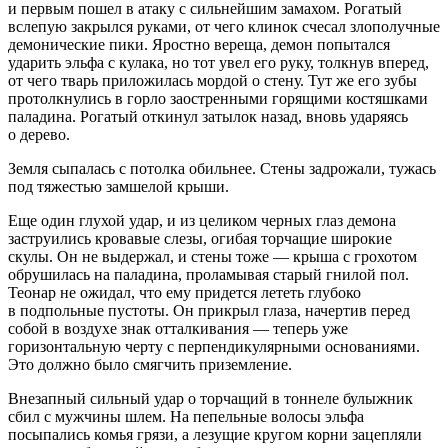
и первым пошел в атаку с сильнейшим замахом. Рогатый
вслепую закрылся руками, от чего клинок счесал злополучные
демонические пики. Яростно вереща, демон попытался
ударить эльфа с кулака, но тот увел его руку, толкнув вперед,
от чего тварь приложилась мордой о стену. Тут же его зубы
протолкнулись в горло заостренными горящими костяшками
паладина. Рогатый откинул затылок назад, вновь ударяясь
о дерево.
Земля сыпалась с потолка обильнее. Стены задрожали, тужась
под тяжестью замшелой крыши.
Еще один глухой удар, и из целиком черных глаз демона
заструились кровавые слезы, огибая торчащие широкие
скулы. Он не выдержал, и стены тоже — крыша с грохотом
обрушилась на паладина, проламывая старый гнилой пол.
Теонар не ожидал, что ему придется лететь глубоко
в подпольные пустоты. Он прикрыл глаза, начертив перед
собой в воздухе знак отталкивания — теперь уже
горизонтальную черту с перпендикулярными основаниями.
Это должно было смягчить приземление.
Внезапный сильный удар о торчащий в тоннеле булыжник
сбил с мужчины шлем. На пепельные волосы эльфа
посыпались комья грязи, а лезущие кругом корни зацепляли