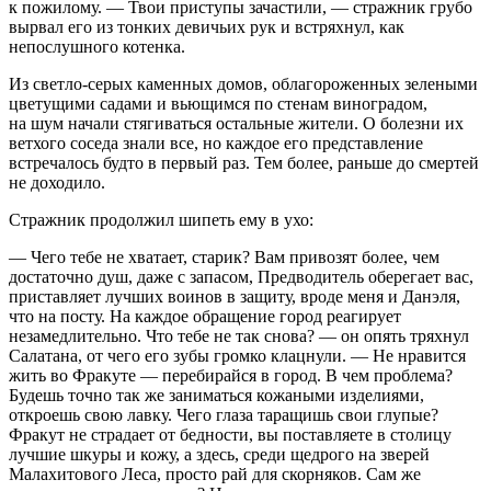
к пожилому. — Твои приступы зачастили, — стражник грубо
вырвал его из тонких девичьих рук и встряхнул, как
непослушного котенка.
Из светло-серых каменных домов, облагороженных зелеными
цветущими садами и вьющимся по стенам
вино
градом,
на шум начали стягиваться остальные жители. О болезни их
ветхого соседа знали все, но каждое его представление
встречалось будто в первый раз. Тем более, раньше до смертей
не доходило.
Стражник продолжил шипеть ему в ухо:
— Чего тебе не хватает, старик? Вам привозят более, чем
достаточно душ, даже с запасом, Предводитель оберегает вас,
приставляет лучших воинов в защиту, вроде меня и Данэля,
что на посту. На каждое обращение город реагирует
незамедлительно. Что тебе не так снова? — он опять тряхнул
Салатана, от чего его зубы громко клацнули. — Не нравится
жить во Фракуте — перебирайся в город. В чем проблема?
Будешь точно так же заниматься кожаными изделиями,
откроешь свою лавку. Чего глаза таращишь свои глупые?
Фракут не страдает от бедности, вы поставляете в столицу
лучшие шкуры и кожу, а здесь, среди щедрого на зверей
Малахитового Леса, просто рай для скорняков. Сам же