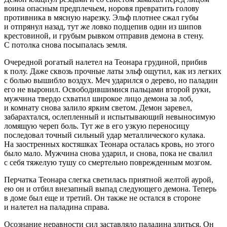
воина опасным предплечьем, норовя превратить голову
противника в мясную нарезку. Эльф плотнее сжал губы
и отпрянул назад, тут же ловко подцепив один из шипов
кресто
вино
й, и грубым рывком отправив демона в стену.
С потолка снова посыпалась земля.
Очередной рогатый налетел на Теонара грудиной, прибив
к полу. Даже сквозь прочные латы эльф ощутил, как из легких
с
боль
ю вышибло воздух. Меч ударился о дерево, но паладин
его не выронил. Освободившимися пальцами второй руки,
мужчина твердо схватил широкое лицо демона за лоб,
и комнату снова залило ярким светом. Демон заревел,
забарахтался, ослепленный и испытывающий невыносимую
ломящую череп
боль
. Тут же в его узкую переносицу
последовал точный сильный удар металлического кулака.
На заостренных костяшках Теонара осталась кровь, но этого
было мало. Мужчина снова ударил, и снова, пока не свалил
с себя тяжелую тушу со смертельно поврежденным мозгом.
Перчатка Теонара слегка светилась приятной желтой аурой,
ею он и отбил внезапный выпад следующего демона. Теперь
в доме был еще и третий. Он также не остался в стороне
и налетел на паладина справа.
О
сознание
неравности сил заставляло паладина злиться. Он