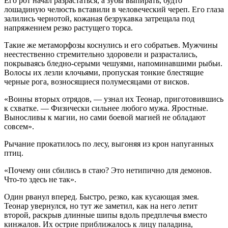
Его рот начал разрастаться, а зубы выпирать, будто
лошадиную челюсть вставили в человеческий череп. Его глаза
залились чернотой, кожаная безрукавка затрещала под
напряжением резко растущего торса.
Такие же метаморфозы коснулись и его собратьев. Мужчины
неестественно стремительно здоровели и разрастались,
покрываясь бледно-серыми чешуями, напоминавшими рыбьи.
Волосы их лезли клочьями, пропуская тонкие блестящие
черные рога, возносящиеся полумесяцами от висков.
«Воины вторых отрядов, — узнал их Теонар, приготовившись
к схватке. — Физически сильнее любого мужа. Яростные.
Выносливы к магии, но сами боевой магией не обладают
совсем».
Рычание прокатилось по лесу, выгоняя из крон напуганных
птиц.
«Почему они сбились в стаю? Это нетипично для демонов.
Что-то здесь не так».
Один рванул вперед. Быстро, резко, как кусающая змея.
Теонар увернулся, но тут же заметил, как на него летит
второй, раскрыв длинные шипы вдоль предплечья вместо
кинжалов. Их острие приближалось к лицу паладина,