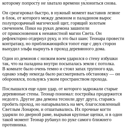
которому попросту не хватало времени уклониться снова.
Он среагировал быстро, в нужный момент выставив
лезв
ие
в блок, от которого между демоном и паладином вырос
полупрозрачный магический щит, горящий золотым
свечением. Пики на руках демона зашипели
от прикосновения к ненавистной магии Света. Он
рефлекторно отдернул руку, и это был шанс Теонара провести
контратаку, но приближающийся топот еще с двух сторон
вынудил эльфа нырнуть в проход деревянного дома.
Один из демонов с низким воем ударился о стену избушки
так, что на паладина внутри посыпалась земля с потолка.
В комнате было очень темно и стоял запах трупного яда,
однако эльфу некогда было рассматривать обстановку — он
оборонялся, пользуясь узким пространством прохода.
Послышался еще один удар, от которого задрожали старые
деревянные стены. Теонар понимал: постройка продержится
недолго. Другие два демона теснили друг друга, стараясь
пробить проход, но напарывались на меч, благословленный
Светлым Лонаром, и отшатывались. Их прочные когти
ударяли по дверной раме, вырывая крупные щепки, и в один
такой момент Теонар рубанул по руке самого ближнего
противника.