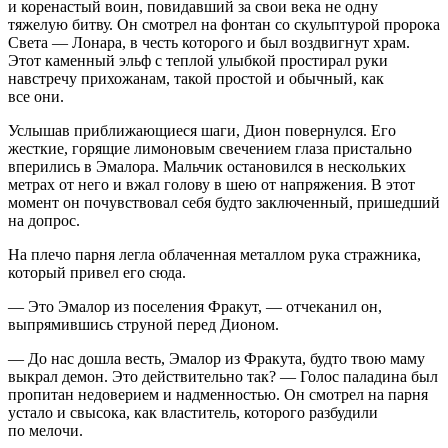
и коренастый воин, повидавший за свои века не одну
тяжелую битву. Он смотрел на фонтан со скульптурой пророка
Света — Лонара, в честь которого и был воздвигнут храм.
Этот каменный эльф с теплой улыбкой простирал руки
навстречу прихожанам, такой простой и обычный, как
все они.
Услышав приближающиеся шаги, Дион повернулся. Его
жесткие, горящие
лимонов
ым свечением глаза пристально
вперились в Эмалора. Мальчик остановился в нескольких
метрах от него и вжал голову в шею от напряжения. В этот
момент он почувствовал себя будто заключенный, пришедший
на допрос.
На плечо парня легла облаченная металлом рука стражника,
который привел его сюда.
— Это Эмалор из поселения Фракут, — отчеканил он,
выпрямившись струной перед Дионом.
— До нас дошла
весть
, Эмалор из Фракута, будто твою маму
выкрал демон. Это действительно так? — Голос паладина был
пропитан недоверием и надменностью. Он смотрел на парня
устало и свысока, как властитель, которого разбудили
по мелочи.