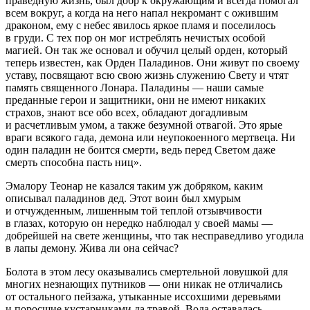
праведную жизнь, был добр к окружающим и всегда помогал
всем вокруг, а когда на него напал некромант с ожившим
драконом, ему с небес явилось яркое пламя и поселилось
в груди. С тех пор он мог истреблять нечистых особой
магией. Он так же основал и обучил целый орден, который
теперь известен, как Орден Паладинов. Они живут по своему
уставу, посвящают всю свою жизнь служению Свету и чтят
память священного Лонара. Паладины — наши самые
преданные герои и защитники, они не имеют никаких
страхов, знают все обо всех, обладают догадливым
и расчетливым умом, а также безумной отвагой. Это ярые
враги всякого гада, демона или неупокоенного мертвеца. Ни
один паладин не боится смерти, ведь перед Светом даже
смерть способна пасть ниц».
Эмалору Теонар не казался таким уж добряком, каким
описывал паладинов дед. Этот воин был хмурым
и отчужденным, лишенным той теплой отзывчивости
в глазах, которую он нередко наблюдал у своей мамы —
добрейшей на свете женщины, что так несправедливо угодила
в лапы демону. Жива ли она сейчас?
Болота в этом лесу оказывались смертельной ловушкой для
многих незнающих путников — они никак не отличались
от остального пейзажа, утыканные иссохшими деревьями
и поросшие кустарниками да травой. Вода оставалась