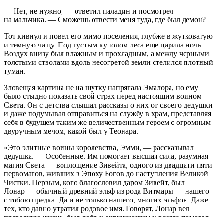
— Нет, не нужно, — ответил паладин и посмотрел
на мальчика. — Сможешь отвести меня туда, где был демон?
Тот кивнул и повел его мимо поселения, глубже в жутковатую
и темную чащу. Под густым куполом леса еще царила ночь.
Воздух внизу был влажным и прохладным, а между черными
толстыми стволами вдоль несогретой земли стелился плотный
туман.
Зловещая картина не на шутку напрягала Эмалора, но ему
было стыдно показать свой страх перед настоящим воином
Света. Он с детства слышал рассказы о них от своего дедушки
и даже подумывал отправиться на службу в храм, представляя
себя в будущем таким же величественным героем с огромным
двуручным мечом, какой был у Теонара.
«Это элитные воины королевства, Эмми, — рассказывал
дедушка. — Особенные. Им помогает высшая сила, разумная
магия Света — воплощение Зивейта, одного из двадцати пяти
первомагов, живших в Эпоху Богов до наступления Великой
Чистки. Первым, кого благословил даром Зивейт, был
Лонар — обычный древний эльф из рода Витмары — нашего
с тобою предка. Да и не только нашего, многих эльфов. Даже
тех, кто давно утратил родовое имя. Говорят, Лонар вел