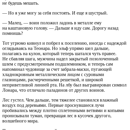
не будешь мешать.
— Но я уже могу за себя постоять. И еще я шустрый.
— Малец, — воин положил ладонь в металле ему
на каштановую голову. — Дальше я иду сам. Дорогу назад
помнишь?
Тот угрюмо кивнул и побрел к поселению, иногда с надеждой
оглядываясь на Теонара. Но эльф упрямо шел дальше,
полагаясь на кулон, который теперь шатался чуть правее.
Не сбавляя шага, мужчина надел закрытый позолоченный
шлем с предусмотренным подшлемником, и теперь сам
напоминал
чудо
вище за счет забрала-маски, пугающей
хладнокровным металлическим лицом с суровыми
глазницами, расчерченными решеткой, и широкой
неприветливой линией рта. На лбу был выгравирован символ
Лонара, что отличало паладинов от других воинов.
Лес густел. Чем дальше, тем тяжелее становился влажный
воздух под деревьями. Первые п
росн
увшиеся лучи
пробивались между плотно сплетенными ветвями и копьями
пронизывали туман, превращая лес в кусочек другого,
волшебного мира.