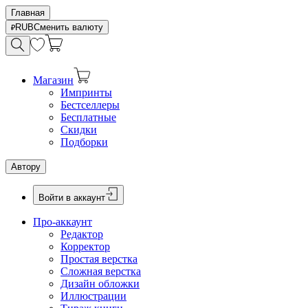
Главная
RUB
Сменить валюту
Магазин
Импринты
Бестселлеры
Бесплатные
Скидки
Подборки
Автору
Войти в аккаунт
Про-аккаунт
Редактор
Корректор
Простая верстка
Сложная верстка
Дизайн обложки
Иллюстрации