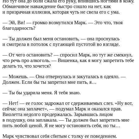
Но тут она до боли сжала его руку, впившись ногтями в кожу.
Обманчивое наваждение быстро сошло на нет, как
и призрачная иллюзия, которая чуть не свела его с ума.
— Эй, Ви! — громко возмутился Марк. — Это что, твоя
благодарность?
— Ты должен был меня остановить, — она проснулась
и смотрела в потолок с пугающей пустотой во взгляде.
— От чего остановить? — спросил Марк, но тут же смекнул,
что речь про
алкогол
ь. — Вишенка, как я могу запретить тебе
делать то, что хочется?
— Можешь. — Она отвернулась и закуталась в одеяло. —
Должен. Если бы ты запретил мне пить, я…
— Ты бы ударила меня. Я тебя знаю.
— Нет! — ее голос задрожал от сдерживаемых слез. «Ну вот,
сейчас она заплачет», — подумал Марк и оказался прав.
Виолетта недолго продержалась. Зарывшись лицом
в подушку, она заплакала. — Ты должен был запретить мне
пить любой ценой. Я не могу остановить себя, но ты…
Марк чувствовал себя сбитым с толку ее поведением.