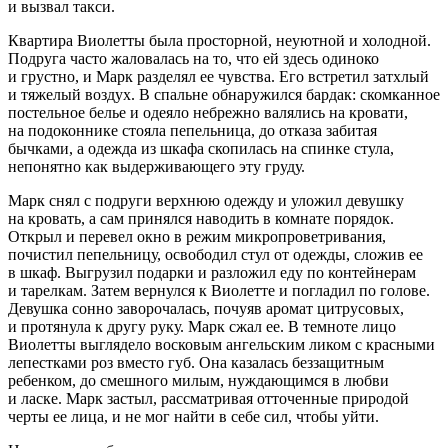
и вызвал такси.
Квартира Виолетты была просторной, неуютной и холодной.
Подруга часто жаловалась на то, что ей здесь одиноко
и грустно, и Марк разделял ее чувства. Его встретил затхлый
и тяжелый воздух. В спальне обнаружился бардак: скомканное
постельное белье и одеяло небрежно валялись на кровати,
на подоконнике стояла пепельница, до отказа забитая
бычками, а одежда из шк
афа
скопилась на спинке стула,
непонятно как выдерживающего эту груду.
Марк снял с подруги верхнюю одежду и уложил девушку
на кровать, а сам принялся наводить в комнате порядок.
Открыл и перевел окно в режим микропроветривания,
почистил пепельницу, освободил стул от одежды, сложив ее
в шкаф. Выгрузил подарки и разложил еду по контейнерам
и тарелкам. Затем вернулся к Виолетте и погладил по голове.
Девушка сонно заворочалась, почуяв аромат цитрусовых,
и протянула к другу руку. Марк сжал ее. В темноте лицо
Виолетты выглядело восковым ангельским ликом с красными
лепестками роз вместо губ. Она казалась беззащитным
ребенком, до смешного милым, нуждающимся в любви
и
ласк
е. Марк застыл, рассматривая отточенные природой
черты ее лица, и не мог найти в себе сил, чтобы уйти.