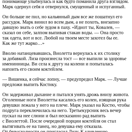
понимающе улыбнулась и как будто поманила друга взглядом.
Марк одернул себя и отвернулся, смущенный и испуганный.
Он
боль
ше не пил, но кальянный дым все же пошатнул его
рассудок. Марк винил во всем дым, а не похоть, внезапно
давшую знать о себе зудом в паху. «Идиот ты, Ковалев, —
сказал он себе, залпом выпивая стакан воды. — Она просто
так одета, вот и все. Любой на твоем месте захотел бы ее.
Как же тут жарко…»
Вволю натанцевавшись, Виолетта вернулась к их столику
за добавкой. Лиза произнесла тост — все выпили за здоровье
именинницы. Ви села к другу на колени и попыталась
напоить его своим коктейлем.
— Вишенка, я сейчас лопну, — предупредил Марк. — Лучше
предложи выпить Костику.
Он задерживал дыхание и пытался унять дрожь внизу живота.
Оголенные ноги Виолетты касались его колен, изящная рука
девушки лежала у него на плече. Марк указал на Костю, чтобы
подруга переключилась на него. Третьекурсник весь вечер
пускал на нее слюни и был несказанно рад выпить
с Виолеттой. После очередной порции коктейля он стал
вытягивать ее на танец, но девушка ему отказала.
От безысходности он пригласил Лизу. К удивлению