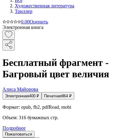
Все
Художественная литература
Триллер
0.0
0
Оценить
Электронная книга
Бесплатный фрагмент -
Багровый цвет величия
Алиса Майорова
Электронная
400
₽
Печатная
964
₽
Формат:
epub, fb2, pdfRead, mobi
Объем:
316
бумажных стр.
Подробнее
Пожаловаться