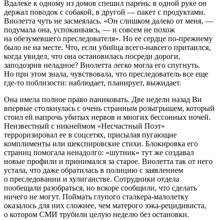
Вдалеке к одному из домов спешил парень: в одной руке он
держал поводок с собакой, в другой — пакет с продуктами.
Виолетта чуть не засмеялась. «Он слишком далеко от меня, —
подумала она, успокаиваясь, — и совсем не похож
на обезумевшего преследователя». Но ее сердце по-прежнему
было не на месте. Что, если убийца всего-навсего притаился,
когда увидел, что она остановилась посреди дороги,
заподозрив неладное? Виолетта легко могла его спугнуть.
Но при этом знала,
чувствовала
, что преследователь все еще
где-то поблизости: наблюдает, планирует,
выжидает
.
Она имела полное право паниковать. Две недели назад Ви
впервые столкнулась с очень странным розыгрышем, который
стоил ей напрочь убитых нервов и многих бессонных ночей.
Неизвестный с никнеймом «Несчастный Поэт»
терро
ризировал ее в соцсетях, присылая пугающие
комплименты или шекспировские стихи.
Блокировк
а его
страниц помогала ненадолго: «шутник» тут же создавал
новые профили и принимался за старое. Виолетта так от него
устала, что даже обратилась в полицию с заявлением
о преследовании и
хули
ганстве. Сотрудники отдела
пообещали разобраться, но вскоре сообщили, что сделать
ничего не могут. Поймать глупого сталкера
-
малолет
ку
оказалось для них сложнее, чем матерого зэка-рецидивиста,
о котором СМИ трубили целую неделю без остановки.