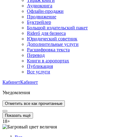
Тираж книги
Аудиокнига
Офлайн-продажи
Продвижение
Буктрейлер
Большой издательский пакет
Rideró для бизнеса
Юридический советник
Дополнительные услуги
Расшифровка текста
Перевод
Книги в аэропортах
Публикация
Все услуги
Кабинет
Кабинет
Уведомления
Отметить все как прочитанные
Показать ещё
18
+