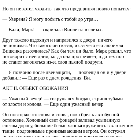
Но он не хотел уходить, так что предпринял новую попытку:
— Уверена? Я могу побыть с тобой до утра…
— Вали, Марк! — закричала Виолетта в слезах.
Друг тяжело вздохнул и направился к двери, ничего
не понимая. Что такого он сказал, из-за чего его любимая
Вишенка разозлилась? Как бы там ни было, Марк решил, что
поговорит с ней днем, когда она протрезвеет, а до тех пор
не станет загоняться из-за слов пьяной подруги.
— Я позвоню после две
надцат
и, — пообещал он и у двери
добавил: — Еще раз с днем рождения, Ви.
АКТ II. ОБЪЕКТ ОБОЖАНИЯ
— Ужасный вечер! — сокрушался Богдан, скрипя зубами
от злости и холода. — Еще один ужасный вечер.
Он повторял это снова и снова, пока брел к автобусной
остановке. Холодный свет фонарей заливал усыпанную
снегом дорогу,
боль
шие белые хлопья кружились в хаотичном
танце, подгоняемые пронизывающим ветром. Он остужал
не только тело, но и голову, поднимал морозную крошку