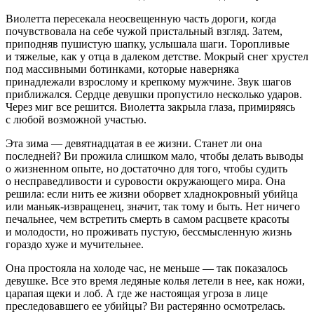
Виолетта пересекала неосвещенную часть дороги, когда
почувствовала на себе чужой пристальный взгляд. Затем,
приподняв пушистую шапку, услышала шаги. Торопливые
и тяжелые, как у отца в далеком детстве. Мокрый снег хрустел
под массивными ботинками, которые наверняка
принадлежали взрослому и крепкому мужчине. Звук шагов
приближался. Сердце девушки пропустило несколько ударов.
Через миг все решится. Виолетта закрыла глаза, примиряясь
с любой возможной участью.
Эта зима — девят
надцат
ая в ее жизни. Станет ли она
последней? Ви прожила слишком мало, чтобы делать выводы
о жизненном опыте, но достаточно для того, чтобы судить
о несправедливости и суровости окружающего мира. Она
решила: если нить ее жизни оборвет хладнокровный убийца
или маньяк-
извращ
енец, значит, так тому и быть. Нет ничего
печальнее, чем встретить смерть в самом расцвете красоты
и молодости, но проживать пустую, бессмысленную жизнь
гораздо хуже и мучительнее.
Она простояла на холоде час, не меньше — так показалось
девушке. Все это время ледяные колья летели в нее, как ножи,
царапая щеки и лоб. А где же настоящая угроза в лице
преследовавшего ее убийцы? Ви растерянно осмотрелась.