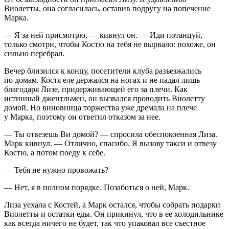
Виолетты, она согласилась, оставив подругу на попечение
Марка.
— Я за ней присмотрю, — кивнул он. — Иди потанцуй,
только смотри, чтобы Костю на тебя не вырвало: похоже, он
сильно перебрал.
Вечер близился к концу, посетители клуба разъезжались
по домам. Костя еле держался на ногах и не падал лишь
благодаря Лизе, придерживающей его за плечи. Как
истинный джентльмен, он вызвался проводить Виолетту
домой. Но
вино
вница торжества уже дремала на плече
у Марка, поэтому он ответил отказом за нее.
— Ты отвезешь Ви домой? — спросила обеспокоенная Лиза.
Марк кивнул. — Отлично, спасибо. Я вызову такси и отвезу
Костю, а потом поеду к себе.
— Тебя не нужно провожать?
— Нет, я в полном порядке. Позаботься о ней, Марк.
Лиза уехала с Костей, а Марк остался, чтобы собрать подарки
Виолетты и остатки еды. Он прикинул, что в ее холодильнике
как всегда ничего не будет, так что упаковал все съестное