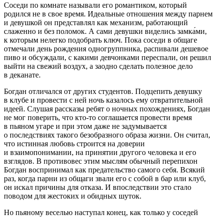
Соседи по комнате называли его романтиком, который
родился не в свое время. Идеальные отношения между па
рне
м
и девушкой он представлял как механизм, работающий
слаженно и без поломок. А сами девушки виделись замка́ми,
к которым нелегко подобрать ключ. Пока соседи в общаге
отмечали день рождения одногруппника, распивали дешевое
пиво и обсуждали, с какими девчонками переспали, он решил
выйти на свежий воздух, а заодно сделать полезное дело
в деканате.
Богдан отличался от других студентов. Подцепить девушку
в клубе и провести с ней ночь казалось ему отвратительной
идеей. Слушая рассказы ребят о ночных похождениях, Богдан
не мог поверить, что кто-то соглашается провести время
в пьяном угаре и при этом даже не задумывается
о последствиях такого безобразного образа жизни. Он считал,
что истинная любовь строится на доверии
и взаимопон
иман
ии, на принятии другого человека и его
взглядов. В противовес этим мыслям обычный перепихон
Богдан воспринимал как предательство самого себя. Всякий
раз, когда парни из общаги звали его с собой в бар или клуб,
он искал причины для отказа. И впоследствии это стало
поводом для жестоких и обидных шуток.
Но пьяному веселью наступал конец, как только у соседей