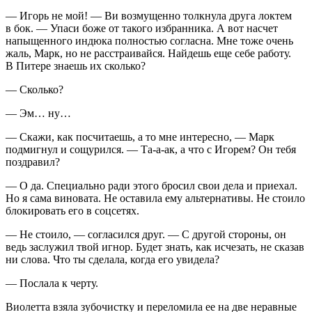
— Игорь не мой! — Ви возмущенно толкнула друга локтем
в бок. — Упаси боже от такого избранника. А вот насчет
напыщенного индюка полностью согласна. Мне тоже очень
жаль, Марк, но не расстраивайся. Найдешь еще себе работу.
В Питере знаешь их сколько?
— Сколько?
— Эм… ну…
— Скажи, как посчитаешь, а то мне интересно, — Марк
подмигнул и сощурился. — Та-а-ак, а что с Игорем? Он тебя
поздравил?
— О да. Специально ради этого бросил свои дела и приехал.
Но я сама
вино
вата. Не оставила ему альтернативы. Не стоило
блокировать его в соцсетях.
— Не стоило, — согласился друг. — С другой стороны, он
ведь заслужил твой игнор. Будет знать, как исчезать, не сказав
ни слова. Что ты сделала, когда его увидела?
— Послала к черту.
Виолетта взяла зубочистку и переломила ее на две неравные