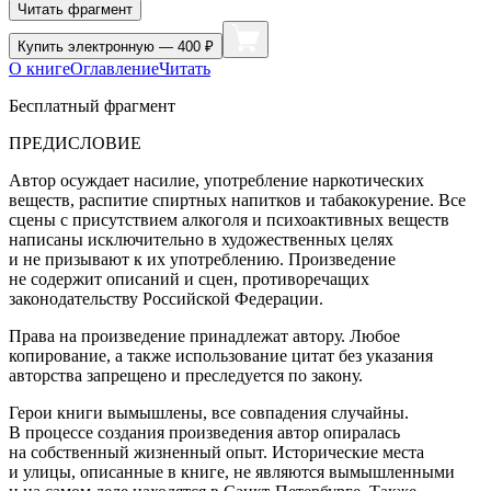
Читать фрагмент
Купить
электронную — 400 ₽
О книге
Оглавление
Читать
Бесплатный фрагмент
ПРЕДИСЛОВИЕ
Автор осуждает
насил
ие, употребление
наркот
ических
веществ, распитие
спирт
ных напитков и
табак
окурение. Все
сцены с присутствием
алкогол
я и психоактивных веществ
написаны исключительно в художественных целях
и не призывают к их употреблению. Произведение
не содержит описаний и сцен, противоречащих
законодательству
Росси
йской Федерации.
Права на произведение принадлежат автору. Любое
копирование, а также использование цитат без указания
авторства запрещено и преследуется по закону.
Герои книги вымышлены, все совпадения случайны.
В процессе создания произведения автор опиралась
на собственный жизненный опыт. Исторические места
и улицы, описанные в книге, не являются вымышленными