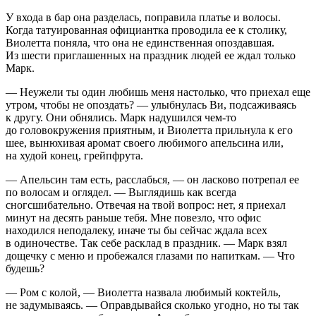
У входа в бар она разделась, поправила платье и волосы.
Когда татуированная официантка проводила ее к столику,
Виолетта поняла, что она не единственная опоздавшая.
Из шести приглашенных на праздник людей ее ждал только
Марк.
— Неужели ты один любишь меня настолько, что приехал еще
утром, чтобы не опоздать? — улыбнулась Ви, подсаживаясь
к другу. Они обнялись. Марк надушился чем-то
до головокружения приятным, и Виолетта прильнула к его
шее, вынюхивая аромат своего любимого апельсина или,
на худой конец, грейпфрута.
— Апельсин там есть, расслабься, — он
ласк
ово потрепал ее
по волосам и оглядел. — Выглядишь как всегда
сногсшибательно. Отвечая на твой вопрос: нет, я приехал
минут на десять раньше тебя. Мне повезло, что офис
находился неподалеку, иначе ты бы сейчас ждала всех
в одиночестве. Так себе расклад в праздник. — Марк взял
дощечку с меню и пробежался глазами по напиткам. — Что
будешь?
— Ром с колой, — Виолетта назвала любимый коктейль,
не задумываясь. — Оправдывайся сколько угодно, но ты так