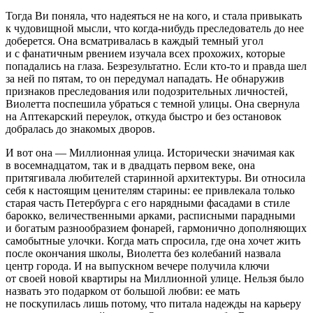
Тогда Ви поняла, что надеяться не на кого, и стала привыкать
к чудовищной мысли, что когда-нибудь преследователь до нее
доберется. Она всматривалась в каждый темный угол
и с фанатичным рвением изучала всех прохожих, которые
попадались на глаза. Безрезультатно. Если кто-то и правда шел
за ней по пятам, то он передумал нападать. Не обнаружив
признаков преследования или подозрительных личностей,
Виолетта поспешила убраться с темной улицы. Она свернула
на Аптекарский переулок, откуда быстро и без остановок
добралась до знакомых дворов.
И вот она —
Милли
онная улица. Исторически значимая как
в восем
надцат
ом, так и в двадцать первом веке, она
притягивала любителей старинной архитектуры. Ви относила
себя к настоящим ценителям старины: ее привлекала только
старая часть Петербурга с его нарядными фасадами в стиле
барокко, величественными арками, расписными парадными
и богатым разнообразием фонарей, гармонично дополняющих
самобытные улочки. Когда мать спросила, где она хочет жить
после окончания школы, Виолетта без кол
ебан
ий назвала
центр города. И на выпускном вечере получила ключи
от своей новой квартиры на
Милли
онной улице. Нельзя было
назвать это подарком от
боль
шой любви: ее мать
не поскупилась лишь потому, что питала надежды на карьеру