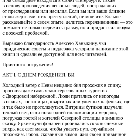
и на самом деле находятся в Санкт-Петербурге. Также
в основу произведения лег опыт людей, пострадавших
от преследования или
насил
ия. Если вы или ваши близкие
стали жертвами этих преступлений, не молчите.
Боль
ше
рассказывайте о своем опыте, делитесь переживаниями — это
поможет не только пережить травму, но и придаст сил людям
с похожей проблемой.
Выражаю благодарность Алексею Ханыкину, чьи
юридические советы и поддержка ускорили написание этой
книги и сделали ее доступной для всех читателей.
Приятного погружения!
АКТ I. C ДНЕМ РОЖДЕНИЯ, ВИ
Холодный ветер с Невы нещадно бил прохожих в спину,
прогоняя даже самых заинтересованных туристов
с Дворцовой набережной. Люди прятались от непогоды
в офисах, гостиницах, квартирах или уличных кафешках, где
и так было не протолкнуться. Витрины бутиков излучали
теплый свет, огни новогодней иллюминации мерцали,
погружая гостей и жителей Северной столицы в зимнюю
сказку. Яркие лучи фонарей пробивались сквозь снежный
вихрь, как свет маяка, чтобы указать путь случайным
прохожим. Город, скованный зимой, жил своей привычной