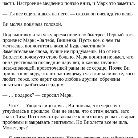
части. Настроение медленно ползло вниз, и Марк это заметил.
— Ты все еще злишься на него, — сказал он очевидную вещь.
Ви молча покачала головой.
Под выпивку и закуску время полетело быстрее. Первый тост
произнес Марк: «За тебя, Вишенка! Пусть все, о чем ты
мечтаешь, воплотится в жизнь! Будь счастлива!»
Замечательные слова, лучше не придумаешь. Но от них
Виолетте почему-то стало
боль
но. Марк понятия не имел, что
она чувствовала последние пару лет, и какова глубина
незаживающей, кровоточащей раны на ее сердце. Позже Ви
пришла к выводу, что по-настоящему счастливы лишь те, кого
любят; те же, кто дарит свою любовь другим, обречены
остаться с разбитым сердцем.
— … подарок? — спросил Марк.
— Что? — Увидев лицо друга, Ви поняла, что чересчур
углубилась в прошлое. Она не знала, что с этим делать, зато
знала Лиза. Поэтому отправляла ее к психологу решать старые
проблемы и закрывать гештальты. Но Виолетта все не шла.
Может, зря?