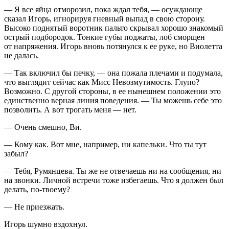
— Я все яйца отморозил, пока ждал тебя, — осуждающе
сказал Игорь, игнорируя гневный выпад в свою сторону.
Высоко поднятый воротник пальто скрывал хорошо знакомый
острый подбородок. Тонкие губы поджаты, лоб сморщен
от напряжения. Игорь вновь потянулся к ее руке, но Виолетта
не далась.
— Так включил бы печку, — она пожала плечами и подумала,
что выглядит сейчас как Мисс Невозмутимость. Глупо?
Возможно. С другой стороны, в ее нынешнем положении это
единственно верная линия поведения. — Ты можешь себе это
позволить. А вот трогать меня — нет.
— Очень смешно, Ви.
— Кому как. Вот мне, например, ни капельки. Что ты тут
забыл?
— Тебя, Румянцева. Ты же не отвечаешь ни на сообщения, ни
на звонки. Личной встречи тоже избегаешь. Что я должен был
делать, по-твоему?
— Не приезжать.
Игорь шумно вздохнул.