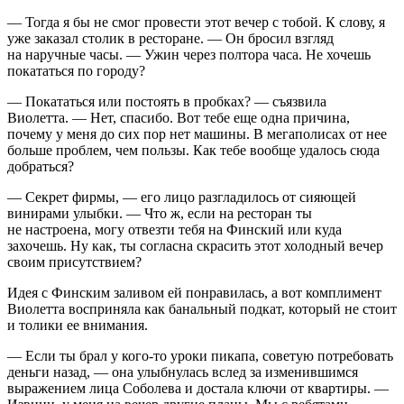
— Тогда я бы не смог провести этот вечер с тобой. К слову, я
уже заказал столик в ресторане. — Он бросил взгляд
на наручные часы. — Ужин через полтора часа. Не хочешь
покататься по городу?
— Покататься или постоять в пробках? — съязвила
Виолетта. — Нет, спасибо. Вот тебе еще одна причина,
почему у меня до сих пор нет машины. В мегаполисах от нее
боль
ше проблем, чем пользы. Как тебе вообще удалось сюда
добраться?
— Секрет фирмы, — его лицо разгладилось от сияющей
винирами улыбки. — Что ж, если на ресторан ты
не настроена, могу отвезти тебя на Финский или куда
захочешь. Ну как, ты согласна скрасить этот холодный вечер
своим присутствием?
Идея с Финским заливом ей понравилась, а вот комплимент
Виолетта восприняла как б
анальн
ый подкат, который не стоит
и толики ее вн
иман
ия.
— Если ты брал у кого-то уроки пикапа, советую потребовать
деньги назад, — она улыбнулась вслед за изменившимся
выражением лица Соболева и достала ключи от квартиры. —