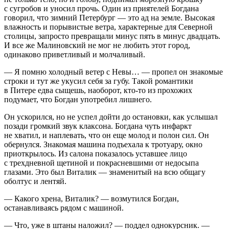
с сугробов и уносил прочь. Один из приятелей Богдана
говорил, что зимний Петербург — это ад на земле. Высокая
влажность и порывистые ветра, характерные для Северной
столицы, запросто превращали минус пять в минус двадцать.
И все же Малиновский не мог не любить этот город,
одинаково приветливый и молчаливый.
— Я помню холодный ветер с Невы… — пропел он знакомые
строки и тут же укусил себя за губу. Такой романтики
в Питере едва сыщешь, наоборот, кто-то из прохожих
подумает, что Богдан употребил лишнего.
Он ускорился, но не успел дойти до остановки, как услышал
позади громкий звук клаксона. Богдана чуть инфаркт
не хватил, и наплевать, что он еще молод и полон сил. Он
обернулся. Знакомая машина подъехала к тротуару, окно
приоткрылось. Из салона показалось уставшее лицо
с трехдневной щетиной и покрасневшими от недосыпа
глазами. Это был Виталик — знаменитый на всю общагу
оболтус и лентяй.
— Какого хрена, Виталик? — возмутился Богдан,
останавливаясь рядом с машиной.
— Что, уже в штаны наложил? — поддел однокурсник. —