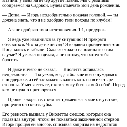
Извини, у меня на вечер другие планы. Мы с ребятами
собираемся на Садовой. Будем отмечать мой день рождения.
— Детка, — Игорь неодобрительно покачал головой, — ты
должна знать, что я не одобряю твои походы по клубам!
— А я не одобряю твои исчезновения. 1:1, придурок.
— Я ведь уже извинился за ту ситуацию! И прекрати
обзываться. Что за детский сад? Это давно пройденный этап.
Поцапались и забыли. Сколько можно напоминать о том
случае? Я уезжал по делам, а не потому, что хотел тебя
бросить.
— И даже ничего не сказал, — Виолетта оставалась
непреклонна. — Ты уехал, когда я
боль
ше всего нуждалась
в поддержке, а сейчас можешь валить хоть на все четыре
стороны. У меня есть те, с кем я могу быть самой собой. Перед
кем не нужно притворяться.
— Проще говоря: те, с кем ты трахаешься в мое отсутствие, —
процедил он сквозь зубы.
Его ревность вызвала у Виолетты смешок, который она
подавила внутри, чтобы не показаться законченной стервой.
Игорь прощал ей многое, списывая капризы на недостаток