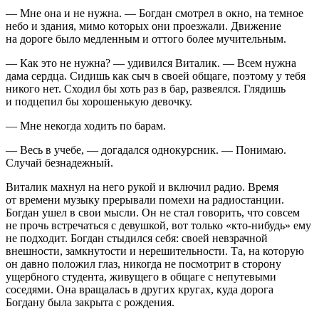
— Мне она и не нужна. — Богдан смотрел в окно, на темное
небо и здания, мимо которых они проезжали. Движение
на дороге было медленным и оттого более мучительным.
— Как это не нужна? — удивился Виталик. — Всем нужна
дама сердца. Сидишь как сыч в своей общаге, поэтому у тебя
никого нет. Сходил бы хоть раз в бар, развеялся. Глядишь
и подцепил бы хорошенькую девочку.
— Мне некогда ходить по барам.
— Весь в учебе, — догадался однокурсник. — Понимаю.
Случай безнадежный.
Виталик махнул на него рукой и включил радио. Время
от времени музыку прерывали помехи на радиостанции.
Богдан ушел в свои мысли. Он не стал говорить, что совсем
не прочь встречаться с девушкой, вот только «кто-нибудь» ему
не подходит. Богдан стыдился себя: своей невзрачной
внешности, замкнутости и нерешительности. Та, на которую
он давно положил глаз, никогда не посмотрит в сторону
ущербного студента, живущего в общаге с непутевыми
соседями. Она вращалась в других кругах, куда дорога
Богдану была закрыта с рождения.