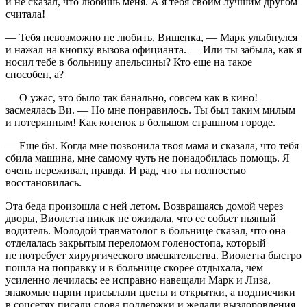
и не сказал, что любишь меня. А я тебя своим лучшим другом
считала!
— Тебя невозможно не любить, Вишенка, — Марк улыбнулся
и нажал на кнопку вызова официанта. — Или ты забыла, как я
носил тебе в
боль
ницу апельсины? Кто еще на такое
способен, а?
— О ужас, это было так б
анальн
о, совсем как в кино! —
засмеялась Ви. — Но мне понравилось. Ты был таким милым
и потерянным! Как котенок в
боль
шом страшном городе.
— Еще бы. Когда мне позвонила твоя мама и сказала, что тебя
сбила машина, мне самому чуть не понадобилась помощь. Я
очень переживал, правда. И рад, что ты полностью
восстановилась.
Эта беда произошла с ней летом. Возвращаясь домой через
дворы, Виолетта никак не ожидала, что ее собьет пьяный
водитель. Молодой травматолог в
боль
нице сказал, что она
отделалась закрытым переломом голеностопа, который
не потребует хирургического вмешательства. Виолетта быстро
пошла на поправку и в
боль
нице скорее отдыхала, чем
усиленно лечилась: ее исправно навещали Марк и Лиза,
знакомые парни присылали цветы и открытки, а подписчики
в соцсетях писали слова поддержки и желали выздоровления.