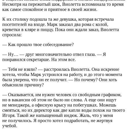
Несмотря на пережитый шок, Виолетта вспоминала то время
как самое спокойное и приятное в своей жизни.
К их столику подошла та же девушка, которая встречала
посетителей на входе. Марк заказал два рома с колой,
креветки в кляре и пиццу. Пока они ждали заказ, Виолетта
спросила:
— Как прошло твое собеседование?
— Ну… — друг многозначительно отвел глаза. — Я
понравился секретарше. На этом все.
— Тебя не взяли? — расстроилась Виолетта. Она искренне
хотела, чтобы Марк устроился на работу, и до этого момента
была уверена, что он ее получит. — Но почему? Они хоть
объяснили причину?
— Оказывается, им нужен человек со свободным графиком,
но в вакансии об этом не было ни слова. А еще они ищут
не менеджера, а офисную крысу на побегушках. Можешь
смеяться, но их директор как две капли воды похож на твоего
Игоря. Такой же напыщенный индюк. Жаль, что у меня
не получилось. Я просто хотел подработать, не жертвуя
учебой.