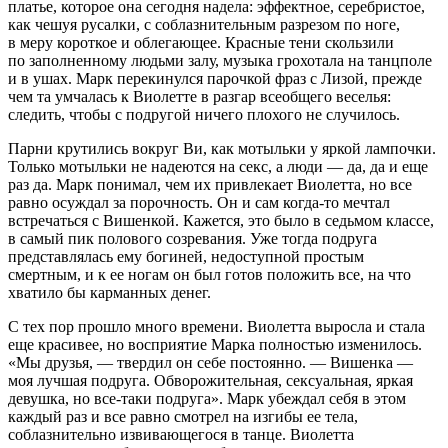
платье, которое она сегодня надела: эффектное, серебристое,
как чешуя русалки, с соблазнительным разрезом по ноге,
в меру короткое и облегающее. Красные тени скользили
по заполненному людьми залу, музыка грохотала на танцполе
и в ушах. Марк перекинулся парочкой фраз с Лизой, прежде
чем та умчалась к Виолетте в разгар всеобщего веселья:
следить, чтобы с подругой ничего плохого не случилось.
Парни крутились вокруг Ви, как мотыльки у яркой лампочки.
Только мотыльки не надеются на
секс
, а люди — да, да и еще
раз да. Марк понимал, чем их привлекает Виолетта, но все
равно осуждал за порочность. Он и сам когда-то мечтал
встречаться с Вишенкой. Кажется, это было в седьмом классе,
в самый пик полового созревания. Уже тогда подруга
представлялась ему богиней, недоступной простым
смертным, и к ее ногам он был готов положить все, на что
хватило бы карманных денег.
С тех пор прошло много времени. Виолетта выросла и стала
еще красивее, но восприятие Марка полностью изменилось.
«Мы друзья, — твердил он себе постоянно. — Вишенка —
моя лучшая подруга. Обворожительная,
секс
уальная, яркая
девушка, но все-таки подруга». Марк убеждал себя в этом
каждый раз и все равно смотрел на изгибы ее тела,
соблазнительно извивающегося в танце. Виолетта