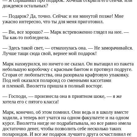
— Я спрашивал про подарок. Хочешь открыть его сейчас или
дождемся остальных?
— Подарок? Да, точно. Сейчас и ни минутой позже! Мне
ужасно интересно, что ты для меня приготовил.
— Ви, все хорошо? — Марк встревоженно глядел на нее. —
Ты как-то побледнела.
— Здесь такой свет, — отмахнулась она. — Не заморачивайся.
Лучше тащи сюда свой, ве
рне
е мой подарок!
Марк нахмурился, но ничего не сказал. Он вытащил из пакета
не
боль
шую коробочку с красным бантом и протянул подруге.
Сгорая от любопытства, она разорвала крафтовую упаковку.
Под ней оказался полароид со сменными кассетами
и пленкой. Виолетта пришла в полный восторг.
— Господи, — произнесла она в приятном шоке, — я же
хотела его с пятого класса!
Марк, конечно, об этом помнил. Они ведь и в школу вместе
ходили, а теперь вот учатся на одном факультете и на одном
курсе. Виолетта нигде не подрабатывала, но все равно имела
достаточно денег, чтобы позволить себе несколько таких
полароидов. И все же подарок лучшего друга осчастливил ее