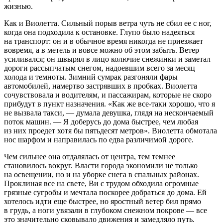
жизнью.
Как и Виолетта. Сильный порыв ветра чуть не сбил ее с ног,
когда она подходила к остановке. Глупо было надеяться
на транспорт: он и в обычное время никогда не приезжает
вовремя, а в метель и вовсе можно об этом забыть. Ветер
усиливался; он швырял в лицо колючие снежинки и заметал
дороги рассыпчатым снегом, надоевшим всего за месяц
холода и темноты. Зимний сумрак разгоняли фары
автомобилей, намертво застрявших в пробках. Виолетта
сочувствовала и водителям, и пассажирам, которые не скоро
прибудут в пункт назначения. «Как же все-таки хорошо, что я
не вызвала такси, — думала девушка, глядя на нескончаемый
поток машин. — Я доберусь до дома быстрее, чем любая
из них проедет хотя бы пятьдесят метров». Виолетта обмотала
нос шарфом и направилась по едва различимой дороге.
Чем сильнее она отдалялась от центра, тем темнее
становилось вокруг. Власти города экономили не только
на освещении, но и на уборке снега в спальных районах.
Проклиная все на свете, Ви с трудом обходила огромные
грязные сугробы и мечтала поскорее добраться до дома. Ей
хотелось идти еще быстрее, но яростный ветер бил прямо
в грудь, а ноги увязали в глубоком снежном покрове — все
это значительно сковывало движения и замедляло путь.