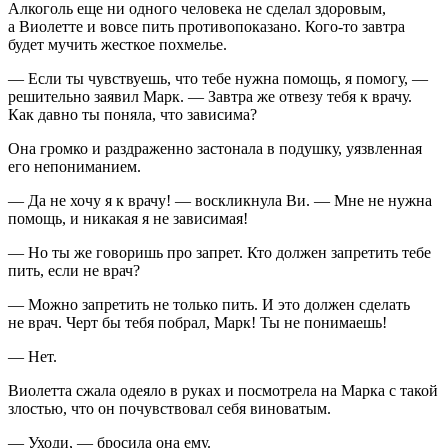
Алкогол
ь еще ни одного человека не сделал здоровым,
а Виолетте и вовсе пить противопоказано. Кого-то завтра
будет мучить жесткое похмелье.
— Если ты чувствуешь, что тебе нужна помощь, я помогу, —
решительно заявил Марк. — Завтра же отвезу тебя к врачу.
Как давно ты поняла, что зависима?
Она громко и раздраженно застонала в подушку, уязвленная
его непон
иман
ием.
— Да не хочу я к врачу! — воскликнула Ви. — Мне не нужна
помощь, и никакая я не зависимая!
— Но ты же говоришь про запрет. Кто должен запретить тебе
пить, если не врач?
— Можно запретить не только пить. И это должен сделать
не врач. Черт бы тебя побрал, Марк! Ты не понимаешь!
— Нет.
Виолетта сжала одеяло в руках и посмотрела на Марка с такой
злостью, что он почувствовал себя
вино
ватым.
— Уходи, — бросила она ему.