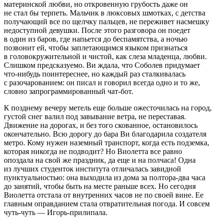
материнской любви, но откровенную грубость даже он
не стал бы терпеть. Мальчик в люксовых шмотках, с детства
получающий все по щелчку пальцев, не переживет насмешку
недоступной девушки. После этого разговора он поедет
в один из баров, где напьется до беспамятства, а ночью
позвонит ей, чтобы заплетающимся языком признаться
в головокружительной и чистой, как слеза младенца, любви.
Слишком предсказуемо. Ви ждала, что Соболев придумает
что-нибудь поинтереснее, но каждый раз сталкивалась
с разочарованием: он писал и говорил всегда одно и то же,
словно запрограммированный чат-бот.
К позднему вечеру метель еще
боль
ше ожесточилась на город,
густой снег валил под завывание ветра, не переставая.
Движение на дорогах, и без того скованное, остановилось
окончательно. Всю дорогу до бара Ви благодарила создателя
метро. Кому нужен наземный транспорт, когда есть подземка,
которая никогда не подводит? Но Виолетта все равно
опоздала на свой же праздник, да еще и на полчаса! Одна
из лучших студенток института отличалась завидной
пунктуальностью: она выходила из дома за полтора-два часа
до занятий, чтобы быть на месте раньше всех. Но сегодня
Виолетта отстала от внутренних часов не по своей вине. Ее
главным оправданием стала отвратительная погода. И совсем
чуть-чуть — Игорь-прилипала.