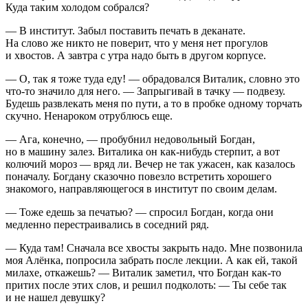
Куда таким холодом собрался?
— В институт. Забыл поставить печать в деканате.
На слово же никто не поверит, что у меня нет прогулов
и хвостов. А завтра с утра надо быть в другом корпусе.
— О, так я тоже туда еду! — обрадовался Виталик, словно это
что-то значило для него. — Запрыгивай в тачку — подвезу.
Будешь развлекать меня по пути, а то в пробке одному торчать
скучно. Ненароком отрублюсь еще.
— Ага, конечно, — пробубнил недовольный Богдан,
но в машину залез. Виталика он как-нибудь стерпит, а вот
колючий мороз — вряд ли. Вечер не так ужасен, как казалось
поначалу. Богдану сказочно повезло встретить хорошего
знакомого, направляющегося в институт по своим делам.
— Тоже едешь за печатью? — спросил Богдан, когда они
медленно перестраивались в соседний ряд.
— Куда там! Сначала все хвосты закрыть надо. Мне позвонила
моя Алёнка, попросила забрать после лекции. А как ей, такой
милахе, откажешь? — Виталик заметил, что Богдан как-то
притих после этих слов, и решил подколоть: — Ты себе так
и не нашел девушку?