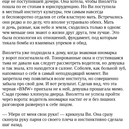
еще не поступившей дочери. Она хотела, чтобы Виолетта
пошла по ее стопам в юриспруденцию. Но Ви поступила
в местный институт культуры, тем самым навсегда
и бесповоротно отдалив от себя властную мать. Встречались
они редко и по делу, что вполне устраивало обеих. Мать
и дочь, разные, как небо и земля, сходились только в одном:
чем меньше они знают о жизни друг друга, тем лучше. Это
была психология их отношений, фундамент, под которым
тикала бомба из взаимных упреков и обид.
Виолетта уже подходила к дому, когда знакомая иномарка
у ворот посигналила ей. Тонированные окна и сгустившаяся
тьма не давали как следует рассмотреть водителя, но девушка
и так знала, кто находится в салоне. Соболев, как
боль
ной зуб,
напоминал о себе в самый неподходящий момент. Ви
запретила ему появляться возле института, но совершенно
забыла про свой дом. И вот результат. Сделав вид, что эта
черная «BMW» приехала не к ней, девушка прошагала мимо.
Сзади громко хлопнула дверца. Виолетта не успела пройти
через ворота: водитель иномарки настиг ее и без лишних
разговоров развернул к себе лицом.
— Убери от меня свои руки! — крикнула Ви. Она сразу
скин
ула руку парня со своего плеча и инстинктивно сделала
шаг назад.