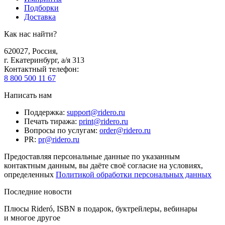
Подборки
Доставка
Как нас найти?
620027
,
Россия
,
г. Екатеринбург, а/я 313
Контактный телефон
:
8 800 500 11 67
Написать нам
Поддержка
:
support@ridero.ru
Печать тиража
:
print@ridero.ru
Вопросы по услугам
:
order@ridero.ru
PR
:
pr@ridero.ru
Предоставляя персональные данные по указанным
контактным данным, вы даёте своё согласие на условиях,
определенных
Политикой обработки персональных данных
Последние новости
Плюсы Rideró, ISBN в подарок, буктрейлеры, вебинары
и многое другое