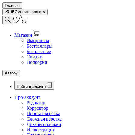
Главная
RUB
Сменить валюту
Магазин
Импринты
Бестселлеры
Бесплатные
Скидки
Подборки
Автору
Войти в аккаунт
Про-аккаунт
Редактор
Корректор
Простая верстка
Сложная верстка
Дизайн обложки
Иллюстрации