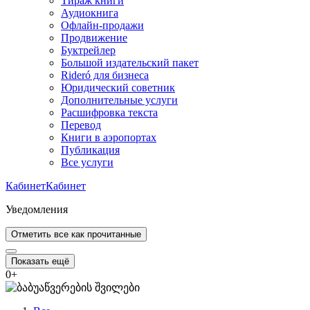
Тираж книги
Аудиокнига
Офлайн-продажи
Продвижение
Буктрейлер
Большой издательский пакет
Rideró для бизнеса
Юридический советник
Дополнительные услуги
Расшифровка текста
Перевод
Книги в аэропортах
Публикация
Все услуги
Кабинет
Кабинет
Уведомления
Отметить все как прочитанные
Показать ещё
0
+