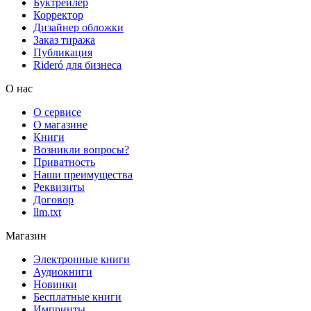
Буктрейлер
Корректор
Дизайнер обложки
Заказ тиража
Публикация
Rideró для бизнеса
О нас
О сервисе
О магазине
Книги
Возникли вопросы?
Приватность
Наши преимущества
Реквизиты
Договор
llm.txt
Магазин
Электронные книги
Аудиокниги
Новинки
Бесплатные книги
Импринты