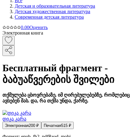
Все
Детская и образовательная литература
Детская художественная литература
Современная детская литература
0.0
0
Оценить
Электронная книга
Бесплатный фрагмент -
ბაბუაწვერების შვილები
თქმულება ცხოვრებაზე. იმ ღირებულებებზე, რომლებიც
ავსებენ მას. და, რა თქმა უნდა, ქარზე.
დიკა კარა
Электронная
200
₽
Печатная
515
₽
Формат:
epub, fb2, pdfRead, mobi