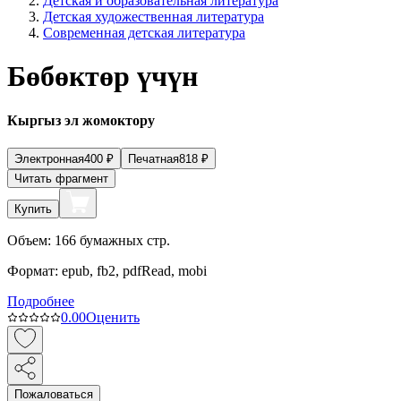
Детская и образовательная литература
Детская художественная литература
Современная детская литература
Бөбөктөр үчүн
Кыргыз эл жомоктору
Электронная
400
₽
Печатная
818
₽
Читать фрагмент
Купить
Объем:
166
бумажных стр.
Формат:
epub, fb2, pdfRead, mobi
Подробнее
0.0
0
Оценить
Пожаловаться