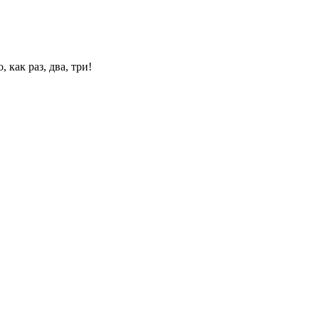
 как раз, два, три!