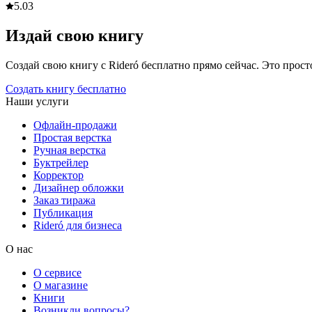
5.0
3
Издай свою книгу
Создай свою книгу с Rideró бесплатно прямо сейчас. Это просто,
Создать книгу бесплатно
Наши услуги
Офлайн-продажи
Простая верстка
Ручная верстка
Буктрейлер
Корректор
Дизайнер обложки
Заказ тиража
Публикация
Rideró для бизнеса
О нас
О сервисе
О магазине
Книги
Возникли вопросы?