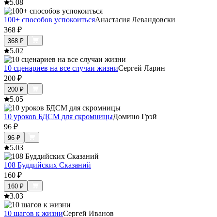
5.0
8
100+ способов успокоиться
Анастасия Левандовски
368
₽
368
₽
5.0
2
10 сценариев на все случаи жизни
Сергей Ларин
200
₽
200
₽
5.0
5
10 уроков БДСМ для скромницы
Домино Грэй
96
₽
96
₽
5.0
3
108 Буддийских Сказаний
160
₽
160
₽
3.0
3
10 шагов к жизни
Сергей Иванов