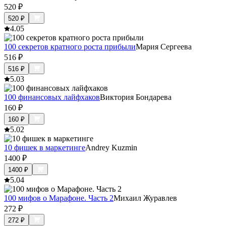
520
₽
520
₽
4.0
5
100 секретов кратного роста прибыли
Мария Сергеева
516
₽
516
₽
5.0
3
100 финансовых лайфхаков
Виктория Бондарева
160
₽
160
₽
5.0
2
10 фишек в маркетинге
Andrey Kuzmin
1400
₽
1400
₽
5.0
4
100 мифов о Марафоне. Часть 2
Михаил Журавлев
272
₽
272
₽