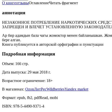
О книге
отзывы
Оглавление
Читать фрагмент
аннотация
НЕЗАКОННОЕ ПОТРЕБЛЕНИЕ НАРКОТИЧЕСКИХ СРЕДСТ
ЗАПРЕЩЕН И ВЛЕЧЕТ УСТАНОВЛЕННУЮ ЗАКОНОДАТЕ
Ар бир адамдын бала чагы жомоктор менен байланышкан. Жомо
бере алган.
Книга публикуется в авторской орфографии и пунктуации
Подробная информация
Объем:
166
стр.
Дата выпуска:
29 мая 2018 г.
Возрастное ограничение:
18
+
В магазинах:
Ozon
ЛитРес
Wildberries
Yandex market
Формат:
epub, fb2, pdfRead, mobi
ISBN:
978-5-4490-9371-4