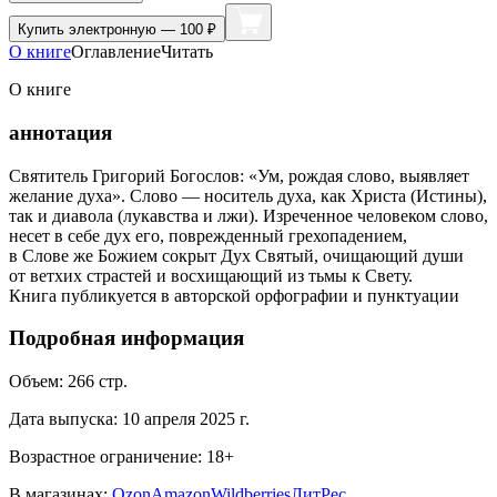
Купить
электронную — 100 ₽
О книге
Оглавление
Читать
О книге
аннотация
Святитель Григорий Богослов: «Ум, рождая слово, выявляет
желание духа». Слово — носитель духа, как Христа (Истины),
так и диавола (лукавства и лжи). Изреченное человеком слово,
несет в себе дух его, поврежденный грехопадением,
в Слове же Божием сокрыт Дух Святый, очищающий души
от ветхих страстей и восхищающий из тьмы к Свету.
Книга публикуется в авторской орфографии и пунктуации
Подробная информация
Объем:
266
стр.
Дата выпуска:
10 апреля 2025 г.
Возрастное ограничение:
18
+
В магазинах:
Ozon
Amazon
Wildberries
ЛитРес