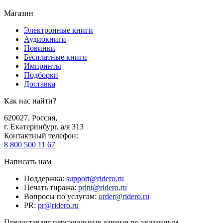
Магазин
Электронные книги
Аудиокниги
Новинки
Бесплатные книги
Импринты
Подборки
Доставка
Как нас найти?
620027
,
Россия
,
г. Екатеринбург, а/я 313
Контактный телефон
:
8 800 500 11 67
Написать нам
Поддержка
:
support@ridero.ru
Печать тиража
:
print@ridero.ru
Вопросы по услугам
:
order@ridero.ru
PR
:
pr@ridero.ru
Предоставляя персональные данные по указанным