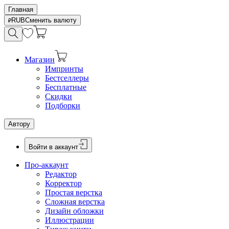
Главная
RUB
Сменить валюту
Магазин
Импринты
Бестселлеры
Бесплатные
Скидки
Подборки
Автору
Войти в аккаунт
Про-аккаунт
Редактор
Корректор
Простая верстка
Сложная верстка
Дизайн обложки
Иллюстрации