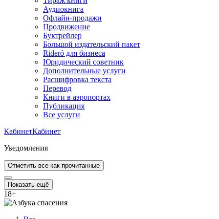
Тираж книги
Аудиокнига
Офлайн-продажи
Продвижение
Буктрейлер
Большой издательский пакет
Rideró для бизнеса
Юридический советник
Дополнительные услуги
Расшифровка текста
Перевод
Книги в аэропортах
Публикация
Все услуги
Кабинет
Кабинет
Уведомления
Отметить все как прочитанные
Показать ещё
18
+