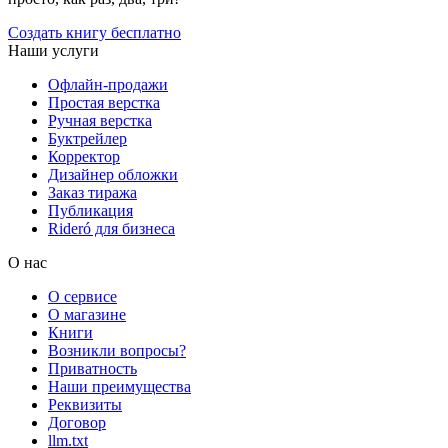
Создать книгу бесплатно
Наши услуги
Офлайн-продажи
Простая верстка
Ручная верстка
Буктрейлер
Корректор
Дизайнер обложки
Заказ тиража
Публикация
Rideró для бизнеса
О нас
О сервисе
О магазине
Книги
Возникли вопросы?
Приватность
Наши преимущества
Реквизиты
Договор
llm.txt