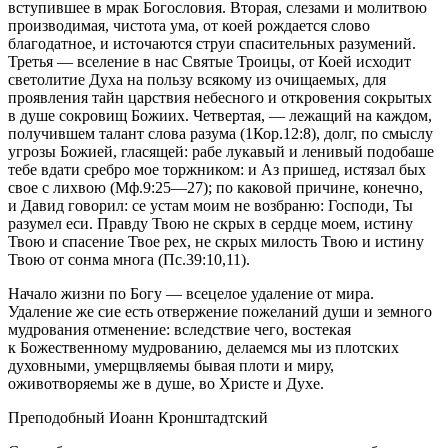
вступившее в мрак Богословия. Вторая, слезами и молитвою
производимая, чистота ума, от коей рождается слово
благодатное, и источаются струи спасительных разумений.
Третья — вселение в нас Святые Троицы, от Коей исходит
светолитие Духа на пользу всякому из очищаемых, для
проявления тайн царствия небесного и откровения сокрытых
в душе сокровищ Божиих. Четвертая, — лежащий на каждом,
получившем талант
слова разума
(1Кор.12:8),
долг, по смыслу
угрозы Божией, гласящей:
рабе лукавый и ленивый подобаше
тебе вдати сребро мое торжником: и Аз пришед, истязал бых
свое с лихвою
(Мф.9:25—27);
по каковой причине, конечно,
и Давид говорил:
се устам моим не возбраню: Господи, Ты
разумел еси. Правду Твою не скрых в сердце моем, истину
Твою и спасение Твое рех, не скрых милость Твою и истину
Твою от сонма многа
(Пс.39:10,11).
Начало жизни по Богу — всецелое удаление от мира.
Удаление же сие есть отвержение пожеланий души и земного
мудрования отменение: вследствие чего, востекая
к Божественному мудрованию, делаемся мы из плотских
духовными, умерщвляемы бывая плоти и миру,
оживотворяемы же в душе, во Христе и Духе.
Преподобный Иоанн Кронштадтский