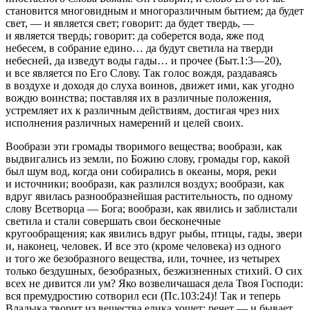
становится многовидным и многоразличным бытием;
да будет
свет
, — и является свет; говорит:
да будет твердь
, —
и является твердь; говорит:
да соберется вода, яже под
небесем, в собрание едино… да будут светила на тверди
небесней, да изведут воды гады…
и прочее (Быт.1:3—20),
и все является по Его Слову. Так голос вождя, раздаваясь
в воздухе и доходя до слуха воинов, движет ими, как угодно
вождю воинства; поставляя их в различные положения,
устремляет их к различным действиям, достигая чрез них
исполнения различных намерений и целей своих.
Вообрази эти громады творимого вещества; вообрази, как
выдвигались из земли, по Божию слову, громады гор, какой
был шум вод, когда они собирались в океаны, моря, реки
и источники; вообрази, как разлился воздух; вообрази, как
вдруг явилась разнообразнейшая растительность, по одному
слову Всетворца — Бога; вообрази, как явились и заблистали
светила и стали совершать свои бесконечные
кругообращения; как явились вдруг рыбы, птицы, гады, звери
и, наконец, человек. И все это (кроме человека) из одного
и того же безобразного вещества, или, точнее, из четырех
только бездушных, безобразных, безжизненных стихий. О сих
всех не дивится ли ум?
Яко возвеличашася дела Твоя Господи:
вся премудростию сотворил еси (Пс.103:24)!
Так и теперь
Владыка творит из вещества
елика хощет: речет
— и бывает