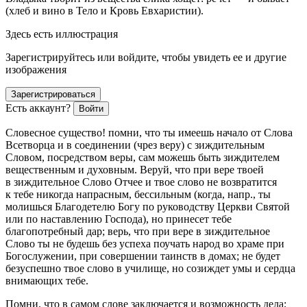
(хлеб и вино в Тело и Кровь Евхаристии).
Здесь есть иллюстрация
Зарегистрируйтесь или войдите, чтобы увидеть ее и другие
изображения
Зарегистрироваться
Есть аккаунт?
Войти
Словесное существо! помни, что ты имеешь начало от Слова
Всетворца и в соединении (чрез веру) с зиждительным
Словом, посредством веры, сам можешь быть зиждителем
вещественным и духовным. Веруй, что при вере твоей
в зиждительное Слово Отчее и твое слово не возвратится
к тебе никогда напрасным, бессильным (когда, напр., ты
молишься Благодетелю Богу по руководству Церкви Святой
или по наставлению Господа), но принесет тебе
благопотребный дар; верь, что при вере в зиждительное
Слово ты не будешь без успеха поучать народ во храме при
Богослужении, при совершении таинств в домах; не будет
безуспешно твое слово в училище, но созиждет умы и сердца
внимающих тебе.
Помни, что в самом слове заключается и возможность дела;