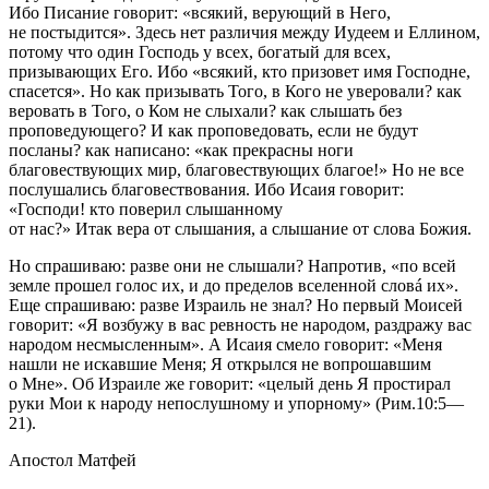
Ибо Писание говорит: «всякий, верующий в Него,
не постыдится». Здесь нет различия между Иудеем и Еллином,
потому что один Господь у всех, богатый для всех,
призывающих Его. Ибо «всякий, кто призовет имя Господне,
спасется». Но как призывать
Того,
в Кого не уверовали? как
веровать
в Того,
о Ком не слыхали? как слышать без
проповедующего? И как проповедовать, если не будут
посланы? как написано: «как прекрасны ноги
благовествующих мир, благовествующих благое!» Но не все
послушались благовествования. Ибо Исаия говорит:
«Господи! кто поверил слышанному
от нас?» Итак вера от слышания, а слышание от слова Божия.
Но спрашиваю: разве они не слышали? Напротив, «по всей
земле прошел голос их, и до пределов вселенной словá их».
Еще спрашиваю: разве Израиль не знал? Но первый Моисей
говорит: «Я возбужу в вас ревность не народом, раздражу вас
народом несмысленным». А Исаия смело говорит: «Меня
нашли не искавшие Меня; Я открылся не вопрошавшим
о Мне». Об Израиле же говорит: «целый день Я простирал
руки Мои к народу непослушному и упорному» (Рим.10:5—
21).
Апостол Матфей