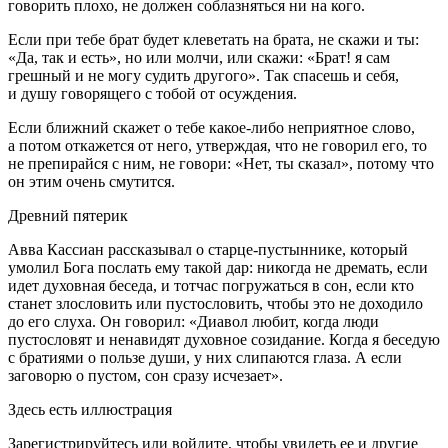
говорить плохо, не должен соблазняться ни на кого.
Если при тебе брат будет клеветать на брата, не скажи и ты:
«Да, так и есть», но или молчи, или скажи: «Брат! я сам
грешный и не могу судить другого». Так спасешь и себя,
и душу говорящего с тобой от осуждения.
Если ближний скажет о тебе какое-либо неприятное слово,
а потом откажется от него, утверждая, что не говорил его, то
не препирайся с ним, не говори: «Нет, ты сказал», потому что
он этим очень смутится.
Древний пятерик
Авва Кассиан рассказывал о старце-пустыннике, который
умолил Бога послать ему такой дар: никогда не дремать, если
идет духовная беседа, и тотчас погружаться в сон, если кто
станет злословить или пустословить, чтобы это не доходило
до его слуха. Он говорил: «Диавол любит, когда люди
пустословят и ненавидят духовное созидание. Когда я беседую
с братиями о пользе души, у них слипаются глаза. А если
заговорю о пустом, сон сразу исчезает».
Здесь есть иллюстрация
Зарегистрируйтесь или войдите, чтобы увидеть ее и другие