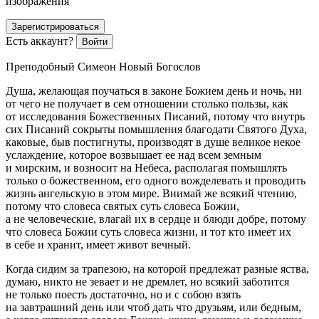
изображения
Зарегистрироваться
Есть аккаунт?
Войти
Преподобный Симеон Новый Богослов
Душа, желающая поучаться в законе Божием день и ночь, ни
от чего не получает в сем отношении столько пользы, как
от исследования Божественных Писаний, потому что внутрь
сих Писаний сокрыты помышления благодати Святого Духа,
каковые, быв постигнуты, производят в душе великое некое
услаждение, которое возвышает ее над всем земным
и мирским, и возносит на Небеса, располагая помышлять
только о божественном, его одного вожделевать и проводить
жизнь ангельскую в этом мире. Внимай же всякий чтению,
потому что словеса святых суть словеса Божии,
а не человеческие, влагай их в сердце и блюди добре, потому
что словеса Божии суть словеса жизни, и тот кто имеет их
в себе и хранит, имеет живот вечный.
Когда сидим за трапезою, на которой предлежат разные яства,
думаю, никто не зевает и не дремлет, но всякий заботится
не только поесть достаточно, но и с собою взять
на завтрашний день или чтоб дать что друзьям, или бедным,