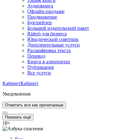
Тираж книги
Аудиокнига
Офлайн-продажи
Продвижение
Буктрейлер
Большой издательский пакет
Rideró для бизнеса
Юридический советник
Дополнительные услуги
Расшифровка текста
Перевод
Книги в аэропортах
Публикация
Все услуги
Кабинет
Кабинет
Уведомления
Отметить все как прочитанные
Показать ещё
18
+