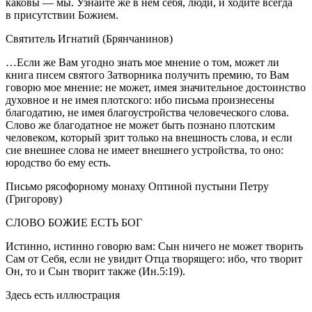
каковы — мы. Узнайте же в нем себя, люди, и ходите всегда
в присутствии Божием.
Святитель Игнатий (Брянчанинов)
…Если же Вам угодно знать мое мнение о том, может ли
книга писем святого Затворника получить премию, то Вам
говорю мое мнение: не может, имея значительное достоинство
духовное и не имея плотского: ибо письма произнесены
благодатию, не имея благоустройства человеческого слова.
Слово же благодатное не может быть познано плотским
человеком, который зрит только на внешность слова, и если
сие внешнее слова не имеет внешнего устройства, то оно:
юродство бо ему есть.
Письмо рясофорному монаху Оптиной пустыни Петру
(Григорову)
СЛОВО БОЖИЕ ЕСТЬ БОГ
Истинно, истинно говорю вам: Сын ничего не может творить
Сам от Себя, если не увидит Отца творящего: ибо, что творит
Он, то и Сын творит также (Ин.5:19).
Здесь есть иллюстрация