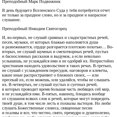
Преподобный Марк Подвижник
В день будущего Вселенского Суда у тебя потребуется отчет
не только за праздное слово, но и за праздное и напрасное
слушание.
Преподобный Никодим Святогорец
И, во-первых, не слушай срамных и сладострастных речей,
песен, музыки, от которых блажью наполняется душа
и разнеживается, сердце разгорается плотскою похотью… Во-
вторых, не слушай шумных и смехотворных речей, пустых
и баснословных рассказов и выдумок, а если невольно
услышишь, не услаждайся ими и не одобряй их. Непристойно
христианам находить удовольствие в таких речах. В-третьих,
не слушай с услаждением пересудов, наговоров и клеветы,
какие иные распространяют о ближних своих, — или
пресекай их, если можешь, или удаляйся, чтобы не слышать
их. В-четвертых, не слушай пустых и суетных речей,
в которых проводит время большая часть любящих сей мир,
и не услаждайся ими. В-пятых, наконец, блюдись вообще
от слушания всяких слов и речей, которые могут повредить
твоей душе, в том числе лесть и похвалы льстецов. Но люби
слушать Божественные словеса, священные песни
и псалмы и все, что честно, свято, премудро и душеполезно,