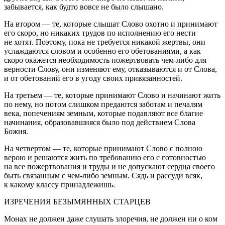
забывается, как будто вовсе не было слышано.
На втором — те, которые слышат Слово охотно и принимают
его скоро, но никаких трудов по исполнению его нести
не хотят. Поэтому, пока не требуется никакой жертвы, они
услаждаются словом и особенно его обетованиями, а как
скоро окажется необходимость пожертвовать чем-либо для
верности Слову, они изменяют ему, отказываются и от Слова,
и от обетований его в угоду своих привязанностей.
На третьем — те, которые принимают Слово и начинают жить
по нему, но потом слишком предаются заботам и печалям
века, попечениям земным, которые подавляют все благие
начинания, образовавшияся было под действием Слова
Божия.
На четвертом — те, которые принимают Слово с полною
верою и решаются жить по требованию его с готовностью
на все пожертвования и труды и не допускают сердца своего
быть связанным с чем-либо земным. Сядь и рассуди всяк,
к какому классу принадлежишь.
ИЗРЕЧЕНИЯ БЕЗЫМЯННЫХ СТАРЦЕВ
Монах не должен даже слушать злоречия, не должен ни о ком