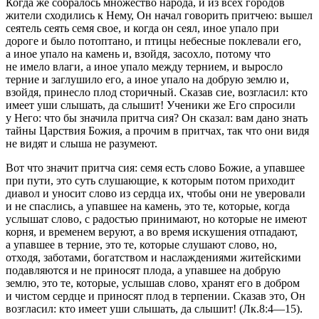
Когда же собралось множество народа, и из всех городов
жители сходились к Нему, Он начал говорить притчею: вышел
сеятель сеять семя свое, и когда он сеял, иное упало при
дороге и было потоптано, и птицы небесные поклевали его,
а иное упало на камень и, взойдя, засохло, потому что
не имело влаги, а иное упало между тернием, и выросло
терние и заглушило его, а иное упало на добрую землю и,
взойдя, принесло плод сторичный. Сказав сие, возгласил: кто
имеет уши слышать, да слышит! Ученики же Его спросили
у Него: что бы значила притча сия? Он сказал: вам дано знать
тайны Царствия Божия, а прочим в притчах, так что они видя
не видят и слыша не разумеют.
Вот что значит притча сия: семя есть слово Божие, а упавшее
при пути, это суть слушающие, к которым потом приходит
диавол и уносит слово из сердца их, чтобы они не уверовали
и не спаслись, а упавшее на камень, это те, которые, когда
услышат слово, с радостью принимают, но которые не имеют
корня, и временем веруют, а во время искушения отпадают,
а упавшее в терние, это те, которые слушают слово, но,
отходя, заботами, богатством и наслаждениями житейскими
подавляются и не приносят плода, а упавшее на добрую
землю, это те, которые, услышав слово, хранят его в добром
и чистом сердце и приносят плод в терпении. Сказав это, Он
возгласил: кто имеет уши слышать, да слышит! (Лк.8:4—15).