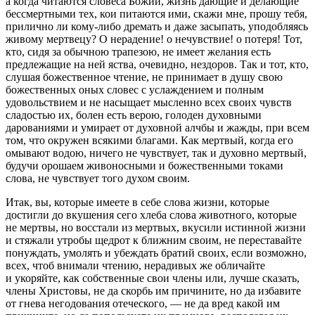
а когда читаются словеса Божии, жизнь дающие и делающие
бессмертными тех, кои питаются ими, скажи мне, прошу тебя,
прилично ли кому-либо дремать и даже засыпать, уподобляясь
живому мертвецу? О нерадение! о нечувствие! о потеря! Тот,
кто, сидя за обычною трапезою, не имеет желания есть
предлежащие на ней яства, очевидно, нездоров. Так и тот, кто,
слушая божественное чтение, не принимает в душу свою
божественных оных словес с услаждением и полным
удовольствием и не насыщает мысленно всех своих чувств
сладостью их, болен есть верою, голоден духовными
дарованиями и умирает от духовной алчбы и жажды, при всем
том, что окружен всякими благами. Как мертвый, когда его
омывают водою, ничего не чувствует, так и духовно мертвый,
будучи орошаем живоносными и божественными токами
слова, не чувствует того духом своим.
Итак, вы, которые имеете в себе слова жизни, которые
достигли до вкушения сего хлеба слова животного, которые
не мертвы, но восстали из мертвых, вкусили истинной жизни
и стяжали утробы щедрот к ближним своим, не переставайте
понуждать, умолять и убеждать братий своих, если возможно,
всех, чтоб внимали чтению, нерадивых же обличайте
и укоряйте, как собственные свои члены или, лучше сказать,
члены Христовы, не да скорбь им причините, но да избавите
от гнева негодования отеческого, — не да вред какой им