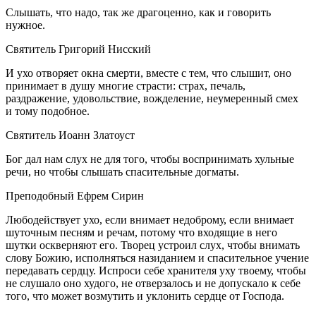
Слышать, что надо, так же драгоценно, как и говорить
нужное.
Святитель Григорий Нисский
И ухо отворяет окна смерти, вместе с тем, что слышит, оно
принимает в душу многие страсти: страх, печаль,
раздражение, удовольствие, вожделение, неумеренный смех
и тому подобное.
Святитель Иоанн Златоуст
Бог дал нам слух не для того, чтобы воспринимать хульные
речи, но что6ы слышать спасительные догматы.
Преподобный Ефрем Сирин
Любодействует ухо, если внимает недоброму, если внимает
шуточным песням и речам, потому что входящие в него
шутки оскверняют его. Творец устроил слух, чтобы внимать
слову Божию, исполняться назиданием и спасительное учение
передавать сердцу
.
Испроси себе хранителя уху твоему, чтобы
не слушало оно худого, не отверзалось и не допускало к себе
того, что может возмутить и уклонить сердце от Господа.