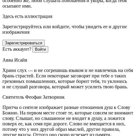
особенно же, люби слушать поношения и укоры, когда тебя
осыпают ими.
Здесь есть иллюстрация
Зарегистрируйтесь или войдите, чтобы увидеть ее и другие
изображения
Зарегистрироваться
Есть аккаунт?
Войти
Авва Исайя
Храни слух — и не согрешишь языком и не навлечешь на себя
брань страстей. Если некоторые заговорят при тебе о таких
греховных помышлениях, которые борют тебя, то уклонись
и не слушай разговора, который может усилить твою брань.
Святитель Феофан Затворник
Притча о сеятеле изображает разные отношения душ к Слову
Божию. На первом месте стоят те, которые совсем не внимают
слову. Слышат, но слышанное не входит в душу, а ложится
поверх ее, как семя при дороге. Слово не вмещается в них,
потому что у них другой образ мыслей, другие правила,
другие вкусы. Оттого оно скоро исчезает из памяти,