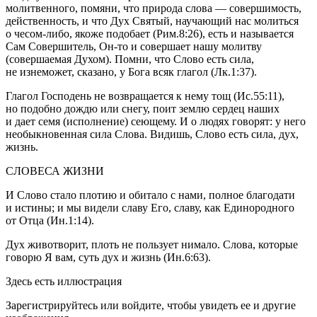
молитвенного, помяни, что природа слова — совершимость,
действенность, и что Дух Святый, научающий нас
молиться
о чесом-либо, якоже подобает (Рим.8:26),
есть и называется
Сам Совершитель, Он-то и совершает нашу молитву
(
совершаемая Духом
). Помни, что Слово есть сила,
не изнеможет
, сказано,
у Бога всяк глагол
(
Лк.1:37).
Глагол Господень
не возвращается
к нему
тощ
(Ис.55:11),
но подобно дождю или снегу, поит землю сердец наших
и дает семя (исполнение) сеющему. И о людях говорят: у него
необыкновенная сила Слова. Видишь, Слово есть сила, дух,
жизнь.
СЛОВЕСА ЖИЗНИ
И Слово стало плотию и обитало с нами, полное благодати
и истины; и мы видели славу Его, славу, как Единородного
от Отца (Ин.1:14).
Дух животворит, плоть не пользует нимало. Слова, которые
говорю Я вам, суть дух и жизнь (Ин.6:63).
Здесь есть иллюстрация
Зарегистрируйтесь или войдите, чтобы увидеть ее и другие