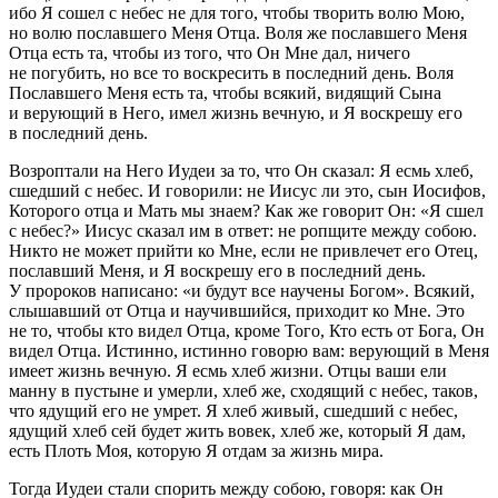
ибо Я сошел с небес не для того, чтобы творить волю Мою,
но волю пославшего Меня Отца. Воля же пославшего Меня
Отца есть та, чтобы из того, что Он Мне дал, ничего
не погубить, но все то воскресить в последний день. Воля
Пославшего Меня есть та, чтобы всякий, видящий Сына
и верующий в Него, имел жизнь вечную, и Я воскрешу его
в последний день.
Возроптали на Него Иудеи за то, что Он сказал: Я есмь хлеб,
сшедший с небес. И говорили: не Иисус ли это, сын Иосифов,
Которого отца и Мать мы знаем? Как же говорит Он: «Я сшел
с небес?» Иисус сказал им в ответ: не ропщите между собою.
Никто не может прийти ко Мне, если не привлечет его Отец,
пославший Меня, и Я воскрешу его в последний день.
У пророков написано: «и будут все научены Богом». Всякий,
слышавший от Отца и научившийся, приходит ко Мне. Это
не то, чтобы кто видел Отца, кроме Того, Кто есть от Бога, Он
видел Отца. Истинно, истинно говорю вам: верующий в Меня
имеет жизнь вечную. Я есмь хлеб жизни. Отцы ваши ели
манну в пустыне и умерли, хлеб же, сходящий с небес, таков,
что ядущий его не умрет. Я хлеб живый, сшедший с небес,
ядущий хлеб сей будет жить вовек, хлеб же, который Я дам,
есть Плоть Моя, которую Я отдам за жизнь мира.
Тогда Иудеи стали спорить между собою, говоря: как Он