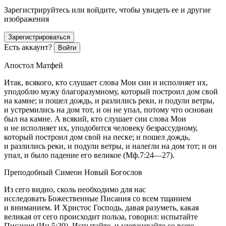
Зарегистрируйтесь или войдите, чтобы увидеть ее и другие
изображения
Зарегистрироваться
Есть аккаунт?
Войти
Апостол Матфей
Итак, всякого, кто слушает слова Мои сии и исполняет их,
уподоблю мужу благоразумному, который построил дом свой
на камне; и пошел дождь, и разлились реки, и подули ветры,
и устремились на дом тот, и он не упал, потому что основан
был на камне. А всякий, кто слушает сии слова Мои
и не исполняет их, уподобится человеку безрассудному,
который построил дом свой на песке; и пошел дождь,
и разлились реки, и подули ветры, и налегли на дом тот; и он
упал, и было падение его великое (Мф.7:24—27).
Преподобный Симеон Новый Богослов
Из сего видно, сколь необходимо для нас
исследовать Божественные Писания со всем тщанием
и вниманием. И Христос Господь, давая разуметь, какая
великая от сего происходит польза, говорил:
испытайте
Писания
(Ин.5:39).
Испытайте, и удерживайте со всею