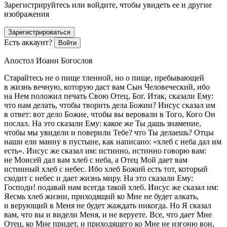
Зарегистрируйтесь или войдите, чтобы увидеть ее и другие
изображения
Зарегистрироваться
Есть аккаунт?
Войти
Апостол Иоанн Богослов
Старайтесь не о пище тленной, но о пище, пребывающей
в жизнь вечную, которую даст вам Сын Человеческий, ибо
на Нем положил печать Свою Отец, Бог. Итак, сказали Ему:
что нам делать, чтобы творить дела Божии? Иисус сказал им
в ответ: вот дело Божие, чтобы вы веровали в Того, Кого Он
послал. На это сказали Ему: какое же Ты дашь знамение,
чтобы мы увидели и поверили Тебе? что Ты делаешь? Отцы
наши ели манну в пустыне, как написано: «хлеб с неба дал им
есть». Иисус же сказал им: истинно, истинно говорю вам:
не Моисей дал вам хлеб с неба, а Отец Мой дает вам
истинный хлеб с небес. Ибо хлеб Божий есть тот, который
сходит с небес и дает жизнь миру. На это сказали Ему:
Господи! подавай нам всегда такой хлеб. Иисус же сказал им:
Яесмь хлеб жизни, приходящий ко Мне не будет алкать,
и верующий в Меня не будет жаждать никогда. Но Я сказал
вам, что вы и видели Меня, и не веруете. Все, что дает Мне
Отец, ко Мне придет, и приходящего ко Мне не изгоню вон,