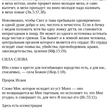
в мехи ветхие, иначе прорвет вино молодое мехи, и само
вытечет, и мехи пропадут: но вино молодое надо наливать
в мехи новые (Лк.5:37,38).
Невозможно, чтобы Свет и тьма пребывали одновременно
в одной душе добро и зло, чистота и нечистота. Если в бочку
с медом положить хотя бы одну ложку дегтя, он становится
непригодным в пищу. Не может из одного источника истекать
вода чистая и грязная. Так бывает и в земной жизни человека,
центральным органом которого является его сердце:
Из сердца
исходят злые помыслы, убийства, прелюбодеяния, кражи,
лжесвидетельства, хуления (Мф.15:19).
СИЛА СЛОВА
Ибо слово о кресте для погибающих юродство есть, а для нас,
спасаемых, — сила Божия (1Кор.1:18).
Пророк Исаия
Слово Мое, которое исходит из уст Моих — оно
не возвращается ко Мне тщетным, но исполняет то, что Мне
угодно, и совершает то, для чего Я послал его (Ис.55:11).
Здесь есть иллюстрация