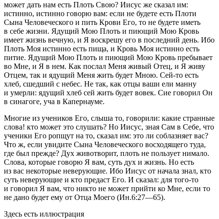
может дать нам есть Плоть Свою? Иисус же сказал им:
истинно, истинно говорю вам: если не будете есть Плоти
Сына Человеческого и пить Крови Его, то не будете иметь
в себе жизни. Ядущий Мою Плоть и пиющий Мою Кровь
имеет жизнь вечную, и Я воскрешу его в последний день. Ибо
Плоть Моя истинно есть пища, и Кровь Моя истинно есть
питие. Ядущий Мою Плоть и пиющий Мою Кровь пребывает
во Мне, и Я в нем. Как послал Меня живый Отец, и Я живу
Отцем, так и ядущий Меня жить будет Мною. Сей-то есть
хлеб, сшедший с небес. Не так, как отцы ваши ели манну
и умерли: ядущий хлеб сей жить будет вовек. Сие говорил Он
в синагоге, уча в Капернауме.
Многие из учеников Его, слыша то, говорили: какие странные
слова! кто может это слушать? Но Иисус, зная Сам в Себе, что
ученики Его ропщут на то, сказал им: это ли соблазняет вас?
Что ж, если увидите Сына Человеческого восходящего туда,
где был прежде? Дух животворит, плоть не пользует нимало.
Слова, которые говорю Я вам, суть дух и жизнь. Но есть
из вас некоторые неверующие. Ибо Иисус от начала знал, кто
суть неверующие и кто предаст Его. И сказал: для того-то
и говорил Я вам, что никто не может прийти ко Мне, если то
не дано будет ему от Отца Моего (Ин.6:27—65).
Здесь есть иллюстрация