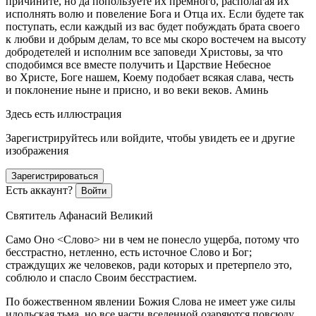
причините, но да попользуете их премного, располагая их
исполнять волю и повеление Бога и Отца их. Если будете так
поступать, если каждый из вас будет побуждать брата своего
к любви и добрым делам, то все мы скоро востечем на высоту
добродетелей и исполним все заповеди Христовы, за что
сподобимся все вместе получить и Царствие Небесное
во Христе, Боге нашем, Коему подобает всякая слава, честь
и поклонение ныне и присно, и во веки веков. Аминь
Здесь есть иллюстрация
Зарегистрируйтесь или войдите, чтобы увидеть ее и другие
изображения
Зарегистрироваться
Есть аккаунт?
Войти
Святитель Афанасий Великий
Само Оно <Слово> ни в чем не понесло ущерба, потому что
бесстрастно, нетленно, есть источное Слово и Бог;
страждущих же человеков, ради которых и претерпело это,
соблюло и спасло Своим бесстрастием.
По божественном явлении Божия Слова не имеет уже силы
идольская тьма, но все части вселенной озаряются повсюду