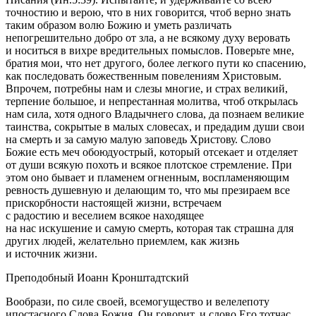
точностию и верою, что в них говорится, чтоб верно знать
таким образом волю Божию и уметь различать
непогрешительно добро от зла, а не всякому духу веровать
и носиться в вихре вредительных помыслов. Поверьте мне,
братия мои, что нет другого, более легкого пути ко спасению,
как последовать божественным повелениям Христовым.
Впрочем, потребны нам и слезы многие, и страх великий,
терпение большое, и непрестанная молитва, чтоб открылась
нам сила, хотя одного Владычнего слова, да познаем великие
таинства, сокрытые в малых словесах, и предадим души свои
на смерть и за самую малую заповедь Христову. Слово
Божие есть меч обоюдуострый, который отсекает и отделяет
от души всякую похоть и всякое плотское стремление. При
этом оно бывает и пламенем огненным, воспламеняющим
ревность душевную и делающим то, что мы презираем все
прискорбности настоящей жизни, встречаем
с радостию и веселием всякое находящее
на нас искушение и самую смерть, которая так страшна для
других людей, желательно приемлем, как жизнь
и источник жизни.
Преподобный Иоанн Кронштадтский
Вообрази, по силе своей, всемогущество и велелепоту
ипостасного Слова Божия. Он говорит, и слово Его тотчас