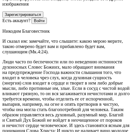
изображения
Зарегистрироваться
Есть аккаунт?
Войти
Никодим Благовестник
И сказал им: замечайте, что слышите: какою мерою мерите,
такою отмерено будет вам и прибавлено будет вам,
слушающим (Мк.4:24).
Люди часто по беспечности или по неведению истинности
духоносных Словес Божиих, мало обращают внимания
на предупреждение Господа важности слышания того, что
входит в человека чрез слух, когда духовная сущность
(энергия) слов входит в сердце и творит в нем либо добрые
мысли, либо противные им, злые. Если в сосуд с чистой водой
вливают грязную, то он вся загаживается нечистотами и долго
требуется времени, чтобы отделить ее от испорченной,
выпарив, например, на огне и опять претворив в чистую,
чтобы она могла стать благопотребной для человека. Таким
образом управляется весь духовный, разумный мир. Благий
и Святый Дух Божий не войдет в неочищенное от пороков
и нечистот сердце человеческое. И здесь становятся ясным для
понимания Слова Христа:
И никто не наливает вино молодое