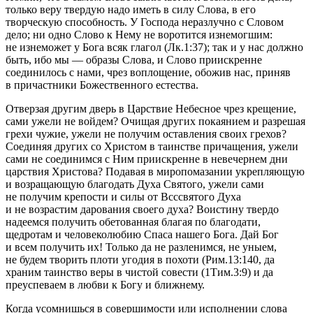
только веру твердую надо иметь в силу Слова, в его
творческую способность. У Господа неразлучно с Словом
дело; ни одно Слово к Нему не воротится изнемогшим:
не изнеможет у Бога всяк глагол
(
Лк.1:37);
так и у нас должно
быть, ибо мы — образы Слова, и Слово приискренне
соединилось с нами, чрез воплощение, обожив нас, приняв
в причастники Божественного естества.
Отверзая другим дверь в Царствие Небесное чрез крещение,
сами ужели не войдем? Очищая других покаянием и разрешая
грехи чужие, ужели не получим оставления своих грехов?
Соединяя других со Христом в таинстве причащения, ужели
сами не соединимся с Ним приискренне
в невечернем дни
царствия Христова
? Подавая в миропомазании укрепляющую
и возращающую благодать Духа Святого, ужели сами
не получим крепости и силы от Всссвятого Духа
и не возрастим дарования своего духа? Воистину твердо
надеемся получить обетованная благая по благодати,
щедротам и человеколюбию Спаса нашего Бога. Дай Бог
и всем получить их! Только да не разленимся, не уныем,
не будем творить плоти угодия в похоти
(
Рим.13:140,
да
храним
таинство веры в чистой совести
(
1Тим.3:9)
и да
преуспеваем в любви к Богу и ближнему.
Когда усомнишься в совершимости или исполнении слова