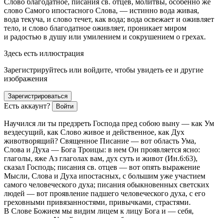
Слово благодатное, писания св. отцев, молитвы, особенно же
слово Самого ипостасного Слова, — истинно вода живая,
вода текуча, и слово течет, как вода; вода освежает и оживляет
тело, и слово благодатное оживляет, проникает миром
и радостью в душу или умилением и сокрушением о грехах.
Здесь есть иллюстрация
Зарегистрируйтесь или войдите, чтобы увидеть ее и другие
изображения
Зарегистрироваться
Есть аккаунт?
Войти
Научился ли ты предзреть Господа пред собою
выну
— как Ум
вездесущий, как Слово живое и действенное, как Дух
животворящий? Священное Писание — вот область Ума,
Слова и Духа — Бога Троицы: в нем Он проявляется ясно:
глаголы, яже Аз глаголах вам, дух суть и живот (Ин.6:63),
сказал Господь; писания св. отцев — вот опять выражение
Мысли, Слова и Духа ипостасных, с большим уже участием
самого человеческого духа; писания обыкновенных светских
людей — вот проявление падшего человеческого духа, с его
греховными привязанностями, привычками, страстями.
В Слове Божием мы видим лицем к лицу Бога и — себя,