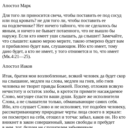
Апостол Марк
Для того ли приносится свеча, чтобы поставить ее под сосуд
или под кровать? не для того ли, чтобы поставить ее
на подсвечнике? Нет ничего тайного, что не сделалось бы
явным, и ничего не бывает потаенного, что не вышло бы
наружу. Если кто имеет уши слышать, да слышит! Замечайте,
что слышите: какою мерою мерите, такою отмерено будет вам
и прибавлено будет вам, слушающим. Ибо кто имеет, тому
дано будет, а кто не имеет, у того отнимется и то, что имеет
(Мк.4:21—25).
Апостол Иаков
Итак, братия мои возлюбленные, всякий человек да будет скор
на слышание, медлен на слова, медлен на гнев, ибо гнев
человека не творит правды Божией. Посему, отложив всякую
нечистоту и остаток злобы, в кротости примите насаждаемое
Слово, могущее спасти ваши души. Будьте же исполнители
Слова, а не слышатели только, обманывающие самих себя.
Ибо, кто слушает Слово и не исполняет, тот подобен человеку,
рассматривающему природные черты лица своего в зеркале:
он посмотрел на себя, отошел и тотчас забыл, каков он. Но кто
вникнет в закон совершенный, закон свободы и пребудет
в нем, тот, будучи не слушателем забывчивым,