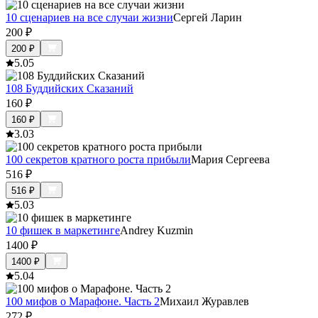
10 сценариев на все случаи жизни
Сергей Ларин
200
₽
200
₽
5.0
5
108 Буддийских Сказаний
160
₽
160
₽
3.0
3
100 секретов кратного роста прибыли
Мария Сергеева
516
₽
516
₽
5.0
3
10 фишек в маркетинге
Andrey Kuzmin
1400
₽
1400
₽
5.0
4
100 мифов о Марафоне. Часть 2
Михаил Журавлев
272
₽