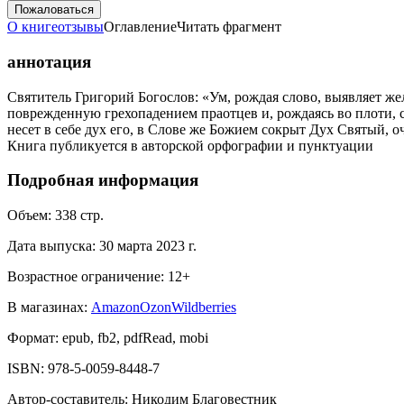
Пожаловаться
О книге
отзывы
Оглавление
Читать фрагмент
аннотация
Святитель Григорий Богослов: «Ум, рождая слово, выявляет же
поврежденную грехопадением праотцев и, рождаясь во плоти, 
несет в себе дух его, в Слове же Божием сокрыт Дух Святый, 
Книга публикуется в авторской орфографии и пунктуации
Подробная информация
Объем:
338
стр.
Дата выпуска:
30 марта 2023 г.
Возрастное ограничение:
12
+
В магазинах:
Amazon
Ozon
Wildberries
Формат:
epub, fb2, pdfRead, mobi
ISBN:
978-5-0059-8448-7
Автор-составитель
:
Никодим Благовестник