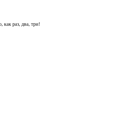
 как раз, два, три!