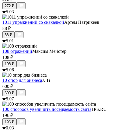
272
₽
5.0
3
1011 упражнений со скакалкой
Артем Патрикеев
88
₽
88
₽
5.0
1
108 отражений
Максим Мейстер
108
₽
108
₽
5.0
6
10 опор для бизнеса
J. Ti
600
₽
600
₽
5.0
7
100 способов увеличить посещаемость сайта
1PS.RU
196
₽
196
₽
0.0
3