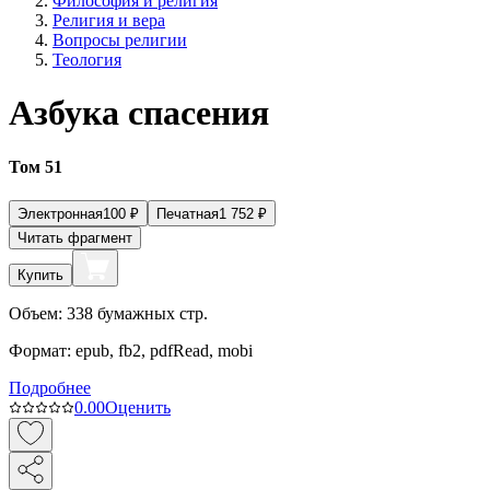
Философия и религия
Религия и вера
Вопросы религии
Теология
Азбука спасения
Том 51
Электронная
100
₽
Печатная
1 752
₽
Читать фрагмент
Купить
Объем:
338
бумажных стр.
Формат:
epub, fb2, pdfRead, mobi
Подробнее
0.0
0
Оценить