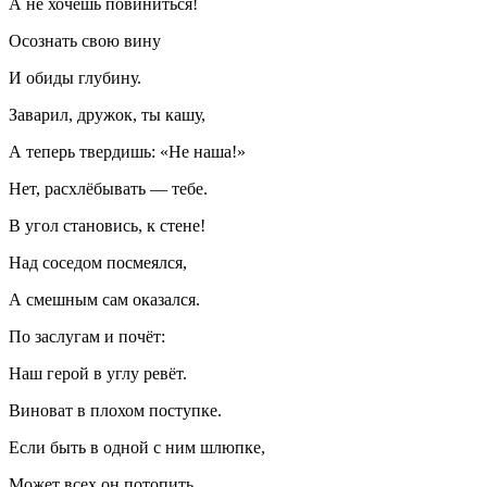
А не хочешь повиниться!
Осознать свою вину
И обиды глубину.
Заварил, дружок, ты кашу,
А теперь твердишь: «Не наша!»
Нет, расхлёбывать — тебе.
В угол становись, к стене!
Над соседом посмеялся,
А смешным сам оказался.
По заслугам и почёт:
Наш герой в углу ревёт.
Вино
ват в плохом поступке.
Если быть в одной с ним шлюпке,
Может всех он потопить.