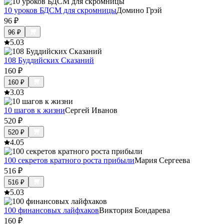
10 уроков БДСМ для скромницы
Домино Грэй
96
₽
96
₽
5.0
3
108 Буддийских Сказаний
160
₽
160
₽
3.0
3
10 шагов к жизни
Сергей Иванов
520
₽
520
₽
4.0
5
100 секретов кратного роста прибыли
Мария Сергеева
516
₽
516
₽
5.0
3
100 финансовых лайфхаков
Виктория Бондарева
160
₽