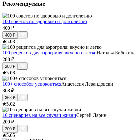
Рекомендуемые
100 советов по здоровью и долголетию
400
₽
400
₽
5.0
3
100 рецептов для аэрогриля: вкусно и легко
Наталья Бибекина
288
₽
288
₽
5.0
8
100+ способов успокоиться
Анастасия Левандовски
368
₽
368
₽
5.0
2
10 сценариев на все случаи жизни
Сергей Ларин
200
₽
200
₽
5.0
5