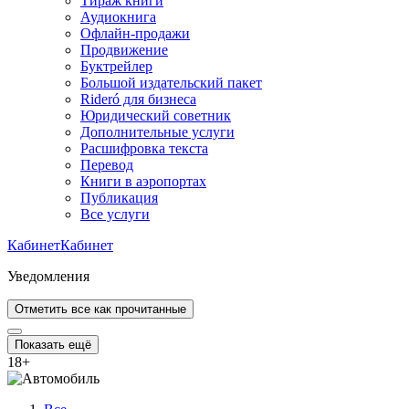
Тираж книги
Аудиокнига
Офлайн-продажи
Продвижение
Буктрейлер
Большой издательский пакет
Rideró для бизнеса
Юридический советник
Дополнительные услуги
Расшифровка текста
Перевод
Книги в аэропортах
Публикация
Все услуги
Кабинет
Кабинет
Уведомления
Отметить все как прочитанные
Показать ещё
18
+