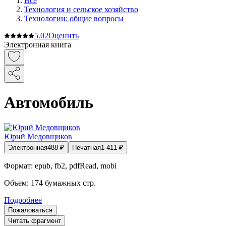
Все
Технология и сельское хозяйство
Технологии: общие вопросы
5.0
2
Оценить
Электронная книга
Автомобиль
Юрий Медовщиков
Электронная
488
₽
Печатная
1 411
₽
Формат:
epub, fb2, pdfRead, mobi
Объем:
174
бумажных стр.
Подробнее
Пожаловаться
Читать фрагмент