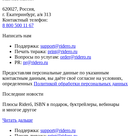
620027
,
Россия
,
г. Екатеринбург, а/я 313
Контактный телефон
:
8 800 500 11 67
Написать нам
Поддержка
:
support@ridero.ru
Печать тиража
:
print@ridero.ru
Вопросы по услугам
:
order@ridero.ru
PR
:
pr@ridero.ru
Предоставляя персональные данные по указанным
контактным данным, вы даёте своё согласие на условиях,
определенных
Политикой обработки персональных данных
Последние новости
Плюсы Rideró, ISBN в подарок, буктрейлеры, вебинары
и многое другое
Читать дальше
Поддержка
:
support@ridero.ru
Печать тиража
:
print@ridero.ru