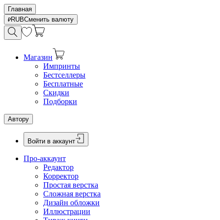
Главная
RUB
Сменить валюту
Магазин
Импринты
Бестселлеры
Бесплатные
Скидки
Подборки
Автору
Войти в аккаунт
Про-аккаунт
Редактор
Корректор
Простая верстка
Сложная верстка
Дизайн обложки
Иллюстрации