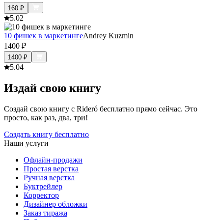
160
₽
5.0
2
10 фишек в маркетинге
Andrey Kuzmin
1400
₽
1400
₽
5.0
4
Издай свою книгу
Создай свою книгу с Rideró бесплатно прямо сейчас. Это
просто, как раз, два, три!
Создать книгу бесплатно
Наши услуги
Офлайн-продажи
Простая верстка
Ручная верстка
Буктрейлер
Корректор
Дизайнер обложки
Заказ тиража