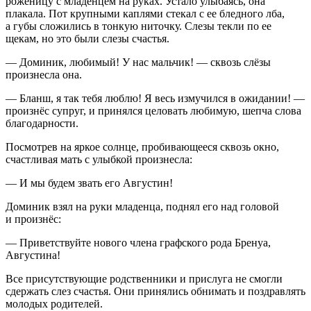
роженицу с младенцем на руках. Устало улыбаясь, она
плакала. Пот крупными каплями стекал с ее бледного лба,
а губы сложились в тонкую ниточку. Слезы текли по ее
щекам, но это были слезы счастья.
— Доминик, любимый! У нас мальчик! — сквозь слёзы
произнесла она.
— Бланш, я так тебя люблю! Я весь измучился в ожидании! —
произнёс супруг, и принялся целовать любимую, шепча слова
благодарности.
Посмотрев на яркое солнце, пробивающееся сквозь окно,
счастливая мать с улыбкой произнесла:
— И мы будем звать его Августин!
Доминик взял на руки младенца, поднял его над головой
и произнёс:
— Приветствуйте нового
член
а графского рода Бренуа,
Августина!
Все присутствующие родственники и прислуга не смогли
сдержать слез счастья. Они принялись обнимать и поздравлять
молодых родителей.