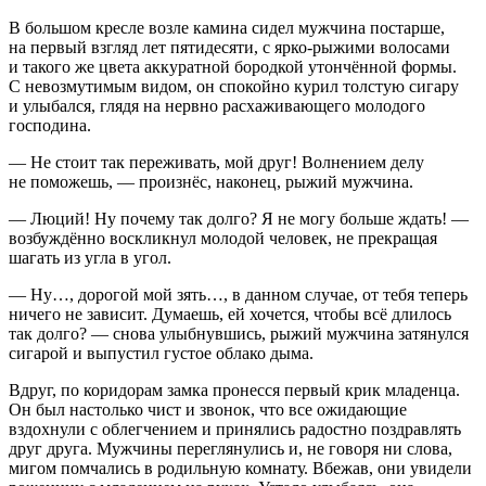
В большом кресле возле камина сидел мужчина постарше,
на первый взгляд лет пятидесяти, с ярко-рыжими волосами
и такого же цвета аккуратной бородкой утончённой формы.
С невозмутимым видом, он спокойно
курил
толстую
сигар
у
и улыбался, глядя на нервно расхаживающего молодого
господина.
— Не стоит так переживать, мой друг! Волнением делу
не поможешь, — произнёс, наконец, рыжий мужчина.
— Люций! Ну почему так долго? Я не могу больше ждать! —
возбуждённо воскликнул молодой человек, не прекращая
шагать из угла в угол.
— Ну…, дорогой мой зять…, в данном случае, от тебя теперь
ничего не зависит. Думаешь, ей хочется, чтобы всё длилось
так долго? — снова улыбнувшись, рыжий мужчина затянулся
сигар
ой и выпустил густое облако дыма.
Вдруг, по коридорам замка пронесся первый крик младенца.
Он был настолько чист и звонок, что все ожидающие
вздохнули с облегчением и принялись радостно поздравлять
друг друга. Мужчины переглянулись и, не говоря ни слова,
мигом помчались в родильную комнату. Вбежав, они увидели