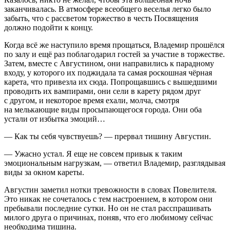
заканчивалась. В атмосфере всеобщего веселья легко было
забыть, что с рассветом торжество в честь Посвящения
должно подойти к концу.
Когда всё же наступило время прощаться, Владемир прошёлся
по залу и ещё раз поблагодарил гостей за участие в торжестве.
Затем, вместе с Августином, они направились к парадному
входу, у которого их поджидала та самая роскошная чёрная
карета, что привезла их сюда. Попрощавшись с вышедшими
проводить их вампирами, они сели в карету рядом друг
с другом, и некоторое время ехали, молча, смотря
на мелькающие виды просыпающегося города. Они оба
устали от избытка эмоций…
— Как ты себя чувствуешь? — прервал тишину Августин.
— Ужасно устал. Я еще не совсем привык к таким
эмоциональным нагрузкам, — ответил Владемир, разглядывая
виды за окном кареты.
Августин заметил нотки тревожности в словах Повелителя.
Это никак не сочеталось с тем настроением, в котором они
пребывали последние сутки. Но он не стал расспрашивать
милого друга о причинах, поняв, что его любимому сейчас
необходима тишина.