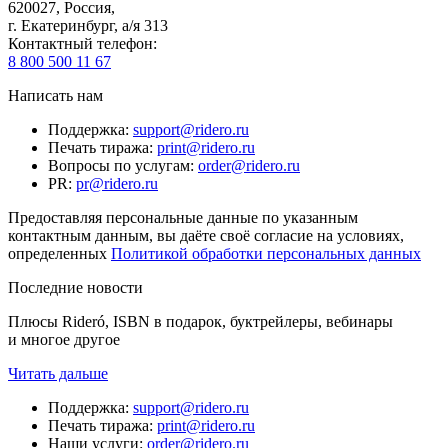
620027
,
Россия
,
г. Екатеринбург, а/я 313
Контактный телефон
:
8 800 500 11 67
Написать нам
Поддержка
:
support@ridero.ru
Печать тиража
:
print@ridero.ru
Вопросы по услугам
:
order@ridero.ru
PR
:
pr@ridero.ru
Предоставляя персональные данные по указанным
контактным данным, вы даёте своё согласие на условиях,
определенных
Политикой обработки персональных данных
Последние новости
Плюсы Rideró, ISBN в подарок, буктрейлеры, вебинары
и многое другое
Читать дальше
Поддержка
:
support@ridero.ru
Печать тиража
:
print@ridero.ru
Наши услуги
:
order@ridero.ru