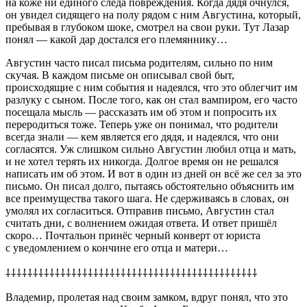
на коже ни единого следа повреждения. Когда дядя очнулся,
он увидел сидящего на полу рядом с ним Августина, который,
пребывая в глубоком шоке, смотрел на свои руки. Тут Лазар
понял — какой дар достался его племяннику…
Августин часто писал письма родителям, сильно по ним
скучая. В каждом письме он описывал свой быт,
происходящие с ним события и надеялся, что это облегчит им
разлуку с сыном. После того, как он стал вампиром, его часто
посещала мысль — рассказать им об этом и попросить их
переродиться тоже. Теперь уже он понимал, что родители
всегда знали — кем является его дядя, и надеялся, что они
согласятся. Уж слишком сильно Августин любил отца и мать,
и не хотел терять их никогда. Долгое время он не решался
написать им об этом. И вот в один из дней он всё же сел за это
письмо. Он писал долго, пытаясь обстоятельно объяснить им
все преимущества такого шага. Не сдерживаясь в словах, он
умолял их согласиться. Отправив письмо, Августин стал
считать дни, с волнением ожидая ответа. И ответ пришёл
скоро… Почтальон принёс черный конверт от юриста
с уведомлением о кончине его отца и матери…
⸸⸸⸸⸸⸸⸸⸸⸸⸸⸸⸸⸸⸸⸸⸸⸸⸸⸸⸸⸸⸸⸸⸸⸸⸸⸸⸸⸸⸸⸸⸸⸸⸸⸸⸸⸸⸸⸸⸸⸸⸸⸸⸸⸸⸸⸸
Владемир, пролетая над своим замком, вдруг понял, что это