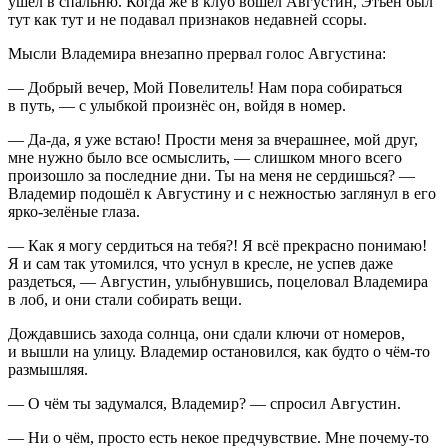
ушёл в спальню. Когда же в клуб вошел Августин, Этьен был
тут как тут и не подавал признаков недавней ссоры.
Мысли Владемира внезапно прервал голос Августина:
— Добрый вечер, Мой Повелитель! Нам пора собираться
в путь, — с улыбкой произнёс он, войдя в номер.
— Да-да, я уже встаю! Прости меня за вчерашнее, мой друг,
мне нужно было все осмыслить, — слишком много всего
произошло за последние дни. Ты на меня не сердишься? —
Владемир подошёл к Августину и с нежностью заглянул в его
ярко-зелёные глаза.
— Как я могу сердиться на тебя?! Я всё прекрасно понимаю!
Я и сам так утомился, что уснул в кресле, не успев даже
раздеться, — Августин, улыбнувшись, поцеловал Владемира
в лоб, и они стали собирать вещи.
Дождавшись захода солнца, они сдали ключи от номеров,
и вышли на улицу. Владемир остановился, как будто о чём-то
размышляя.
— О чём ты задумался, Владемир? — спросил Августин.
— Ни о чём, просто есть некое предчувствие. Мне почему-то