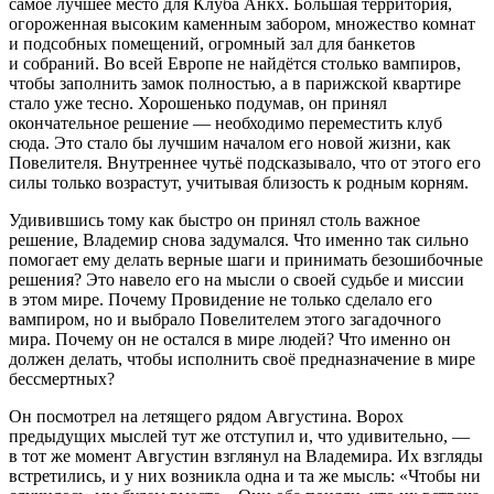
самое лучшее место для Клуба Анкх. Большая территория,
огороженная высоким каменным забором, множество комнат
и подсобных помещений, огромный зал для банкетов
и собраний. Во всей Европе не найдётся столько вампиров,
чтобы заполнить замок полностью, а в парижской квартире
стало уже тесно. Хорошенько подумав, он принял
окончательное решение — необходимо переместить клуб
сюда. Это стало бы лучшим началом его новой жизни, как
Повелителя. Внутреннее чутьё подсказывало, что от этого его
силы только возрастут, учитывая близость к родным корням.
Удивившись тому как быстро он принял столь важное
решение, Владемир снова задумался. Что именно так сильно
помогает ему делать верные шаги и принимать безошибочные
решения? Это навело его на мысли о своей судьбе и миссии
в этом мире. Почему Провидение не только сделало его
вампиром, но и выбрало Повелителем этого загадочного
мира. Почему он не остался в мире людей? Что именно он
должен делать, чтобы исполнить своё предназначение в мире
бессмертных?
Он посмотрел на летящего рядом Августина. Ворох
предыдущих мыслей тут же отступил и, что удивительно, —
в тот же момент Августин взглянул на Владемира. Их взгляды
встретились, и у них возникла одна и та же мысль: «Чтобы ни