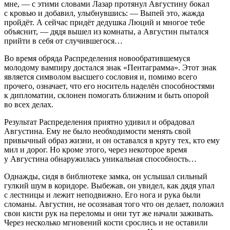
мне, — с этими словами Лазар протянул Августину бокал
с кровью и добавил, улыбнувшись: — Выпей это, жажда
пройдёт. А сейчас придёт дедушка Люций и многое тебе
объяснит, — дядя вышел из комнаты, а Августин пытался
прийти в себя от случившегося…
Во время обряда Распределения новообратившемуся
молодому вампиру достался знак «Пентаграмма». Этот знак
является символом высшего сословия и, помимо всего
прочего, означает, что его носитель наделён способностями
к дипломатии, склонен помогать ближним и быть опорой
во всех делах.
Результат Распределения приятно удивил и обрадовал
Августина. Ему не было необходимости менять свой
привычный образ жизни, и он оставался в кругу тех, кто ему
мил и дорог. Но кроме этого, через некоторое время
у Августина обнаружилась уникальная способность…
Однажды, сидя в библиотеке замка, он услышал сильный
гулкий шум в коридоре. Выбежав, он увидел, как дядя упал
с лестницы и лежит неподвижно. Его нога и рука были
сломаны. Августин, не осознавая того что он делает, положил
свои кисти рук на переломы и они тут же начали заживать.
Через несколько мгновений кости срослись и не оставили