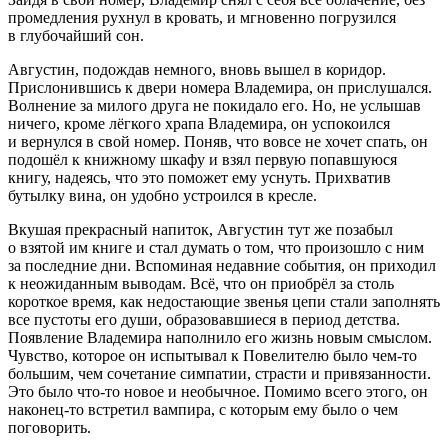
промедления рухнул в кровать, и мгновенно погрузился
в глубочайший сон.
Августин, подождав немного, вновь вышел в коридор.
Прислонившись к двери номера Владемира, он прислушался.
Волнение за милого друга не покидало его. Но, не услышав
ничего, кроме лёгкого храпа Владемира, он успокоился
и вернулся в свой номер. Поняв, что вовсе не хочет спать, он
подошёл к книжному шкафу и взял первую попавшуюся
книгу, надеясь, что это поможет ему уснуть. Прихватив
бутылку вина, он удобно устроился в кресле.
Вкушая прекрасный напиток, Августин тут же позабыл
о взятой им книге и стал думать о том, что произошло с ним
за последние дни. Вспоминая недавние события, он приходил
к неожиданным выводам. Всё, что он приобрёл за столь
короткое время, как недостающие звенья цепи стали заполнять
все пустоты его души, образовавшиеся в период детства.
Появление Владемира наполнило его жизнь новым смыслом.
Чувство, которое он испытывал к Повелителю было чем-то
большим, чем сочетание симпатии, страсти и привязанности.
Это было что-то новое и необычное. Помимо всего этого, он
наконец-то встретил вампира, с которым ему было о чем
поговорить.