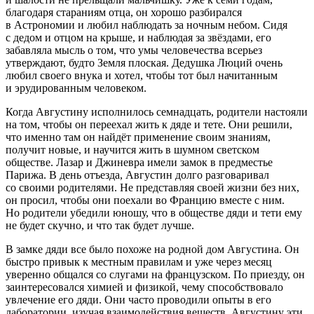
благодаря стараниям отца, он хорошо разбирался
в Астрономии и любил наблюдать за ночным небом. Сидя
с дедом и отцом на крыше, и наблюдая за звёздами, его
забавляла мысль о том, что умы человечества всерьез
утверждают, будто Земля плоская. Дедушка Люций очень
любил своего внука и хотел, чтобы тот был начитанным
и эрудированным человеком.
Когда Августину исполнилось семнадцать, родители настояли
на том, чтобы он переехал жить к дяде и тете. Они решили,
что именно там он найдёт применение своим знаниям,
получит новые, и научится жить в шумном светском
обществе. Лазар и Джиневра имели замок в предместье
Парижа. В день отъезда, Августин долго разговаривал
со своими родителями. Не представляя своей жизни без них,
он просил, чтобы они поехали во Францию вместе с ним.
Но родители убедили юношу, что в обществе дяди и тети ему
не будет скучно, и что так будет лучше.
В замке дяди все было похоже на родной дом Августина. Он
быстро привык к местным правилам и уже через месяц
уверенно общался со слугами на французском. По приезду, он
заинтересовался химией и физикой, чему способствовало
увлечение его дяди. Они часто проводили опыты в его
лаборатории, изучая взаимодействия веществ. Августину эти