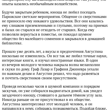
опыты казались необычайным волшебством.
Будучи закрытым ребенком, юноша не любил посещать
Парижские светские мероприятия. Общение со сверстниками
не приносило ему никакого удовольствия. Все они казались
ему слишком приземленными и глупыми, поэтому на приемах
и балах он старался не отходить от старших. Когда ему
позволяли вернуться в поместье, он покидал шумное
общество без малейшего сомнения и закрывался в домашней
библиотеке.
Прошло уже десять лет, а вкусы и предпочтения Августина
нисколько не изменились. Он все так же любил точные науки,
интересные книги, и изучал иностранные языки. В один
из вечеров молодого человека накрыла волна меланхолии
и скуки по дому. Граф Лазар и Графиня Джиневра уехали
по важным делам и Августин решил, что надо развеяться
и почтить сверстников своим присутствием.
Проведя несколько часов в шумной компании и порядком
заскучав, он уже собирался выдвигаться домой, как увидел
загадочного юношу, стоявшего в дальнем тёмном углу зала.
Никогда раньше он не присутствовал в их обществе.
Августина заинтересовал этот молодой человек, и он
направился к нему, собираясь познакомиться. Подойдя ближе,