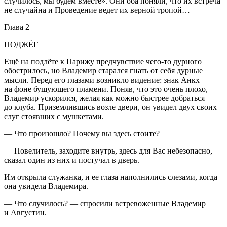
случилось, мы будем вместе». Они оба поняли, что их встреча
не случайна и Проведение ведет их верной тропой…
Глава 2
ПОДЖЁГ
Ещё на подлёте к Парижу предчувствие чего-то дурного
обострилось, но Владемир старался гнать от себя дурные
мысли. Перед его глазами возникло видение: знак Анкх
на фоне бушующего пламени. Поняв, что это очень плохо,
Владемир ускорился, желая как можно быстрее добраться
до клуба. Приземлившись возле двери, он увидел двух своих
слуг стоявших с мушкетами.
— Что произошло? Почему вы здесь стоите?
— Повелитель, заходите внутрь, здесь для Вас небезопасно, —
сказал один из них и постучал в дверь.
Им открыла служанка, и ее глаза наполнились слезами, когда
она увидела Владемира.
— Что случилось? — спросили встревоженные Владемир
и Августин.