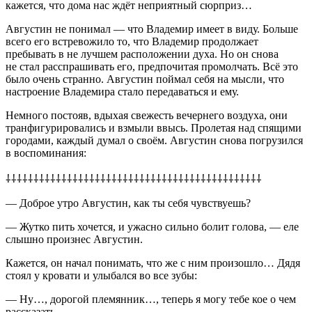
кажется, что дома нас ждёт неприятный сюрприз…
Августин не понимал — что Владемир имеет в виду. Больше
всего его встревожило то, что Владемир продолжает
пребывать в не лучшем расположении духа. Но он снова
не стал расспрашивать его, предпочитая промолчать. Всё это
было очень странно. Августин поймал себя на мысли, что
настроение Владемира стало передаваться и ему.
Немного постояв, вдыхая свежесть вечернего воздуха, они
транфигурировались и взмыли ввысь. Пролетая над спящими
городами, каждый думал о своём. Августин снова погрузился
в воспоминания:
⸸⸸⸸⸸⸸⸸⸸⸸⸸⸸⸸⸸⸸⸸⸸⸸⸸⸸⸸⸸⸸⸸⸸⸸⸸⸸⸸⸸⸸⸸⸸⸸⸸⸸⸸⸸⸸⸸⸸⸸⸸⸸⸸⸸⸸⸸
— Доброе утро Августин, как ты себя чувствуешь?
— Жутко пить хочется, и ужасно сильно болит голова, — еле
слышно произнес Августин.
Кажется, он начал понимать, что же с ним произошло… Дядя
стоял у кровати и улыбался во все зубы:
— Ну…, дорогой племянник…, теперь я могу тебе кое о чем
рассказать.