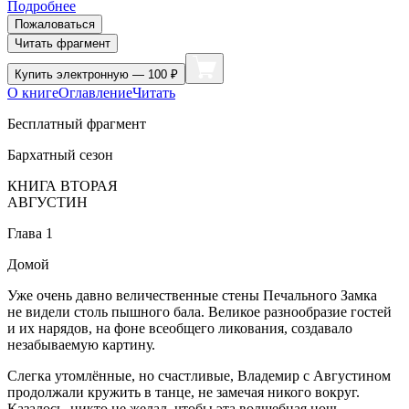
Подробнее
Пожаловаться
Читать фрагмент
Купить
электронную — 100 ₽
О книге
Оглавление
Читать
Бесплатный фрагмент
Бархатный сезон
КНИГА ВТОРАЯ
АВГУСТИН
Глава 1
Домой
Уже очень давно величественные стены Печального Замка
не видели столь пышного бала. Великое разнообразие гостей
и их нарядов, на фоне всеобщего ликования, создавало
незабываемую картину.
Слегка утомлённые, но счастливые, Владемир с Августином
продолжали кружить в танце, не замечая никого вокруг.
Казалось, никто не желал, чтобы эта волшебная ночь