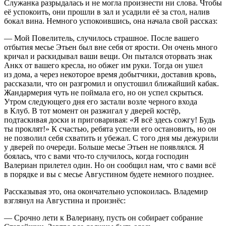
Служанка разрыдалась и не могла произнести ни слова. Чтобы
её успокоить, они прошли в зал и усадили её за стол, налив
бокал вина. Немного успокоившись, она начала свой рассказ:
— Мой Повелитель, случилось страшное. После вашего
отбытия месье Этьен был вне себя от ярости. Он очень много
кричал и раскидывал ваши вещи. Он пытался оторвать знак
Анкх от вашего кресла, но обжег им руки. Тогда он ушел
из дома, а через некоторое время добытчики, доставив кровь,
рассказали, что он разгромил и опустошил ближайший кабак.
Жандармерия чуть не поймала его, но он успел скрыться.
Утром следующего дня его застали возле черного входа
в Клуб. В тот момент он
разжиг
ал у дверей костёр,
подтаскивая доски и приговаривая: «Я всё здесь сожгу! Будь
ты проклят!» К счастью, ребята успели его остановить, но он
не позволил себя схватить и убежал. С того дня мы дежурили
у дверей по очереди. Больше месье Этьен не появлялся. Я
боялась, что с вами что-то случилось, когда господин
Валериан прилетел один. Но он сообщил нам, что с вами всё
в порядке и вы с месье Августином будете немного позднее.
Рассказывая это, она окончательно успокоилась. Владемир
взглянул на Августина и произнёс:
— Срочно лети к Валериану, пусть он собирает собрание