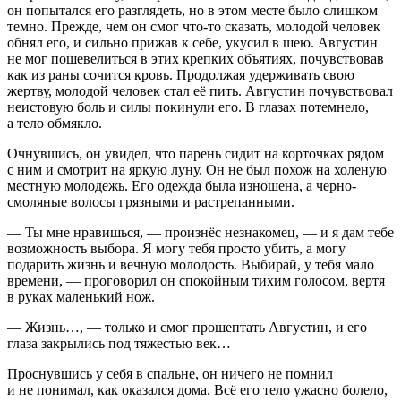
он попытался его разглядеть, но в этом месте было слишком
темно. Прежде, чем он смог что-то сказать, молодой человек
обнял его, и сильно прижав к себе, укусил в шею. Августин
не мог пошевелиться в этих крепких объятиях, почувствовав
как из раны сочится кровь. Продолжая удерживать свою
жертву, молодой человек стал её пить. Августин почувствовал
неистовую боль и силы покинули его. В глазах потемнело,
а тело обмякло.
Очнувшись, он увидел, что парень сидит на корточках рядом
с ним и смотрит на яркую луну. Он не был похож на холеную
местную молодежь. Его одежда была изношена, а черно-
смоляные волосы грязными и растрепанными.
— Ты мне нравишься, — произнёс незнакомец, — и я дам тебе
возможность выбора. Я могу тебя просто убить, а могу
подарить жизнь и вечную молодость. Выбирай, у тебя мало
времени, — проговорил он спокойным тихим голосом, вертя
в руках маленький нож.
— Жизнь…, — только и смог прошептать Августин, и его
глаза закрылись под тяжестью век…
Проснувшись у себя в спальне, он ничего не помнил
и не понимал, как оказался дома. Всё его тело ужасно болело,