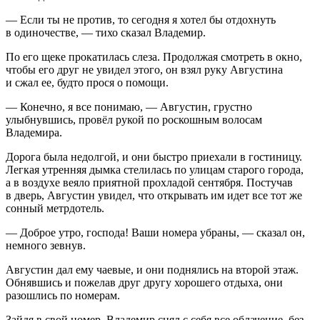
— Если ты не против, то сегодня я хотел бы отдохнуть
в одиночестве, — тихо сказал Владемир.
По его щеке прокатилась слеза. Продолжая смотреть в окно,
чтобы его друг не увидел этого, он взял руку Августина
и сжал ее, будто прося о помощи.
— Конечно, я все понимаю, — Августин, грустно
улыбнувшись, провёл рукой по роскошным волосам
Владемира.
Дорога была недолгой, и они быстро приехали в гостиницу.
Легкая утренняя дымка стелилась по улицам старого города,
а в воздухе веяло приятной прохладой сентября. Постучав
в дверь, Августин увидел, что открывать им идет все тот же
сонный метрдотель.
— Доброе утро, господа! Ваши номера убраны, — сказал он,
немного зевнув.
Августин дал ему чаевые, и они поднялись на второй этаж.
Обнявшись и пожелав друг другу хорошего отдыха, они
разошлись по номерам.
Зайдя в свой номер, Владемир снял с себя все облачение, без