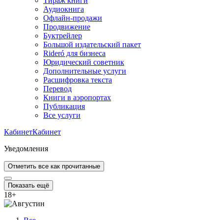
Тираж книги
Аудиокнига
Офлайн-продажи
Продвижение
Буктрейлер
Большой издательский пакет
Rideró для бизнеса
Юридический советник
Дополнительные услуги
Расшифровка текста
Перевод
Книги в аэропортах
Публикация
Все услуги
Кабинет
Кабинет
Уведомления
Отметить все как прочитанные
Показать ещё
18
+