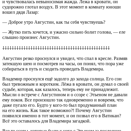
и чувствовалась невыносимая жажда. Лежа в кровати, он
судорожно глотал воздух. В этот момент в комнату юноши
вошел дядя Лазар:
— Доброе утро Августин, как ты себя чувствуешь?
— Жутко пить хочется, и ужасно сильно болит голова, — еле
слышно произнес Августин.
⸸⸸⸸⸸⸸⸸⸸⸸⸸⸸⸸⸸⸸⸸⸸⸸⸸⸸⸸⸸⸸⸸⸸⸸⸸⸸⸸⸸⸸⸸⸸⸸⸸⸸⸸⸸⸸⸸⸸⸸⸸⸸⸸⸸⸸⸸
Августин резко проснулся и увидел, что спал в кресле. Размяв
затекшую шею и посмотрев на часы, он понял, что пора уже
собираться в путь и сходить проведать Владемира.
Владемир проснулся ещё задолго до захода солнца. Его сон
был тревожным и коротким. Лёжа в кровати, он думал о своей
судьбе, которая, как казалось, теперь ему не принадлежит.
Мысли о встрече с Августином и о ссоре с Этьеном не давали
ему покоя. Все произошло так одновременно и вовремя, что
даже пугало его. Будто у кого-то был продуманный план
на его жизнь. Как такое возможно?! Почему Августин
появился именно в тот момент, и он позвал его в Ватикан?
Всё это оставалось для Владемира загадкой.
Все те ссоры, которые были у него с Этьеном за последние