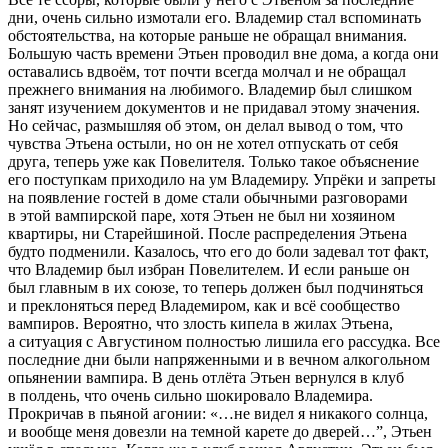
дни, очень сильно измотали его. Владемир стал вспоминать
обстоятельства, на которые раньше не обращал внимания.
Большую часть времени Этьен проводил вне дома, а когда они
оставались вдвоём, тот почти всегда молчал и не обращал
прежнего внимания на любимого. Владемир был слишком
занят изучением документов и не придавал этому значения.
Но сейчас, размышляя об этом, он делал вывод о том, что
чувства Этьена остыли, но он не хотел отпускать от себя
друга, теперь уже как Повелителя. Только такое объяснение
его поступкам приходило на ум Владемиру. Упрёки и запреты
на появление гостей в доме стали обычными разговорами
в этой вампирской паре, хотя Этьен не был ни хозяином
квартиры, ни Старейшиной. После распределения Этьена
будто подменили. Казалось, что его до боли задевал тот факт,
что Владемир был избран Повелителем. И если раньше он
был главным в их союзе, то теперь должен был подчиняться
и преклоняться перед Владемиром, как и всё сообщество
вампиров. Вероятно, что злость кипела в жилах Этьена,
а ситуация с Августином полностью лишила его рассудка. Все
последние дни были напряженными и в вечном
алкогол
ьном
опьянении вампира. В день отлёта Этьен вернулся в клуб
в полдень, что очень сильно шокировало Владемира.
Прокричав в пьяной агонии: «…не видел я никакого солнца,
и вообще меня довезли на темной карете до дверей…”, Этьен