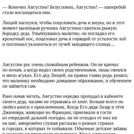
— Конечно Августин! Безусловно, Августин! — наперебой
стали восхищаться они.
Люций нагнулся, чтобы поцеловать дочь и внука, но в этот
момент маленькая ручонка Августина схватила рыжую
бородку деда. Улыбнувшись малютке, он погладил его
крохотный нос, поцеловал дочь в горящий от усталости лоб
и поспешил уклониться от лучей заходящего солнца…
Августин рос очень спокойным ребенком. Он не кричал
по ночам, а когда видел своих родственников, лишь смеялся
и мило агукал. Его дед Люций, на правах главы рода, решил,
что мальчику необходимо домашнее образование, и обучением
он займется сам.
Рано начав читать, Августин нередко пропадал в кабинете
своего деда, часами не отрываясь от книг. Больше всего он
любил книги о приключениях. Когда Его дядя Лазар и тётя
Джиневра, живущие во Франции, приезжали в гости
из очередной дальней поездки, он не отходил от них ни
на шаг, заворожёно слушая рассказы о разных странах
и городах, в которых те побывали. Обычные детские забавы
и шалости не прельщали мальчишку. Уже к семи годам,