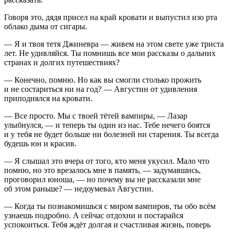
Говоря это, дядя присел на край кровати и выпустил изо рта
облако дыма от
сигар
ы.
— Я и твоя тетя Джиневра — живем на этом свете уже триста
лет. Не удивляйся. Ты помнишь все мои рассказы о дальних
странах и долгих путешествиях?
— Конечно, помню. Но как вы смогли столько прожить
и не состариться ни на год? — Августин от удивления
приподнялся на кровати.
— Все просто. Мы с твоей тётей вампиры, — Лазар
улыбнулся, — и теперь ты один из нас. Тебе нечего боятся
и у тебя не будет больше ни болезней ни старения. Ты всегда
будешь юн и красив.
— Я слышал это вчера от того, кто меня укусил. Мало что
помню, но это врезалось мне в память, — задумавшись,
проговорил юноша, — но почему вы не рассказали мне
об этом раньше? — недоумевал Августин.
— Когда ты познакомишься с миром вампиров, ты обо всём
узнаешь подробно. А сейчас отдохни и постарайся
успокоиться. Тебя ждёт долгая и счастливая жизнь, поверь