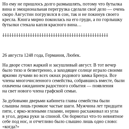
Но ему не пришлось долго размышлять, потому что бутылка
вина и эмоциональная перегрузка сделали своё дело — очень
скоро Августин погрузился в сон, так и не покинув своего
кресла. Книга мирно покоилась на его груди, а по горлышку
бутылки стекала капля красного вина…
⸸⸸⸸⸸⸸⸸⸸⸸⸸⸸⸸⸸⸸⸸⸸⸸⸸⸸⸸⸸⸸⸸⸸⸸⸸⸸⸸⸸⸸⸸⸸⸸⸸⸸⸸⸸⸸⸸⸸⸸⸸⸸⸸⸸⸸⸸
26 августа 1248 года, Германия, Любек.
На дворе стоял жаркий и засушливый август. В тот вечер
было тихо и безветренно, а заходящее солнце играло своими
яркими лучами во всех окнах родового замка Бренуа. Все
член
ы многочисленного семейства, собравшись вместе, были
охвачены ожиданием радостного события — появления
на свет нового
член
а графской семьи.
За дубовыми дверьми кабинета главы семейства были
слышны лишь громкие частые шаги. Мужчина лет тридцати
пяти, с ярко-зелеными глазами, нервно расхаживал из угла
в угол, держа руки за спиной. Он бормотал что-то невнятное
себе под нос, и отчетливо было слышно лишь одно слово:
«когда?»