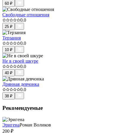
60
₽
Свободные отношения
0.0
25
₽
Терзания
0.0
10
₽
Не в своей шкуре
0.0
40
₽
Дрянная девчонка
0.0
38
₽
Рекомендуемые
Эригена
Роман Воликов
200
₽