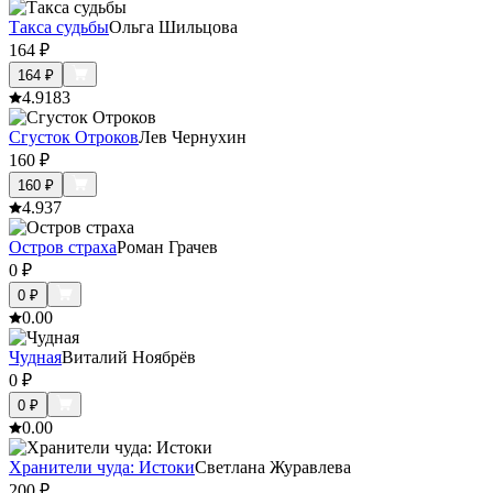
Такса судьбы
Ольга Шильцова
164
₽
164
₽
4.9
183
Сгусток Отроков
Лев Чернухин
160
₽
160
₽
4.9
37
Остров страха
Роман Грачев
0
₽
0
₽
0.0
0
Чудная
Виталий Ноябрёв
0
₽
0
₽
0.0
0
Хранители чуда: Истоки
Светлана Журавлева
200
₽