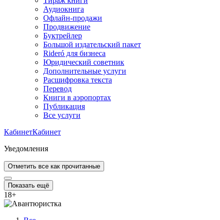
Тираж книги
Аудиокнига
Офлайн-продажи
Продвижение
Буктрейлер
Большой издательский пакет
Rideró для бизнеса
Юридический советник
Дополнительные услуги
Расшифровка текста
Перевод
Книги в аэропортах
Публикация
Все услуги
Кабинет
Кабинет
Уведомления
Отметить все как прочитанные
Показать ещё
18
+