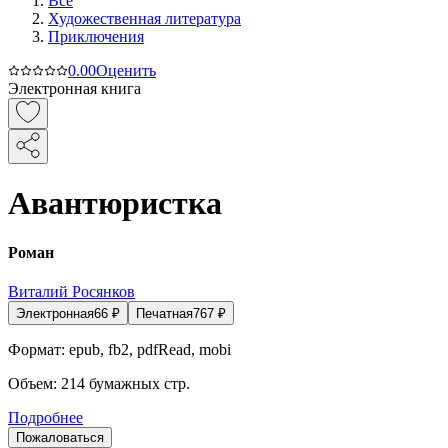
Все
Художественная литература
Приключения
0.0
0
Оценить
Электронная книга
Авантюристка
Роман
Виталий Росянков
Электронная
66
₽
Печатная
767
₽
Формат:
epub, fb2, pdfRead, mobi
Объем:
214
бумажных стр.
Подробнее
Пожаловаться