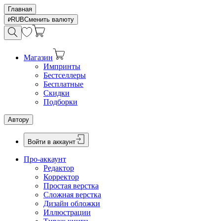
Главная
RUB
Сменить валюту
Магазин
Импринты
Бестселлеры
Бесплатные
Скидки
Подборки
Автору
Войти в аккаунт
Про-аккаунт
Редактор
Корректор
Простая верстка
Сложная верстка
Дизайн обложки
Иллюстрации