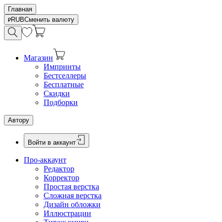
Главная
RUB
Сменить валюту
Магазин
Импринты
Бестселлеры
Бесплатные
Скидки
Подборки
Автору
Войти в аккаунт
Про-аккаунт
Редактор
Корректор
Простая верстка
Сложная верстка
Дизайн обложки
Иллюстрации