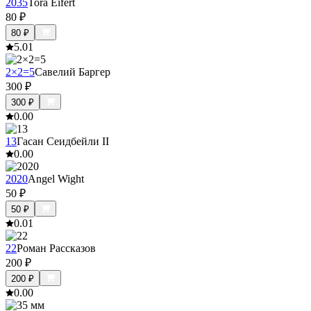
2035
Tora Eifert
80
₽
80
₽
5.0
1
2×2=5
Савелий Баргер
300
₽
300
₽
0.0
0
13
Гасан Сеидбейли II
0.0
0
2020
Angel Wight
50
₽
50
₽
0.0
1
22
Роман Рассказов
200
₽
200
₽
0.0
0