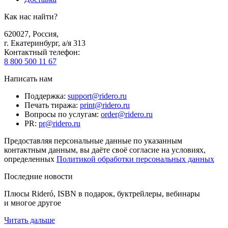
Как нас найти?
620027
,
Россия
,
г. Екатеринбург, а/я 313
Контактный телефон
:
8 800 500 11 67
Написать нам
Поддержка
:
support@ridero.ru
Печать тиража
:
print@ridero.ru
Вопросы по услугам
:
order@ridero.ru
PR
:
pr@ridero.ru
Предоставляя персональные данные по указанным
контактным данным, вы даёте своё согласие на условиях,
определенных
Политикой обработки персональных данных
Последние новости
Плюсы Rideró, ISBN в подарок, буктрейлеры, вебинары
и многое другое
Читать дальше