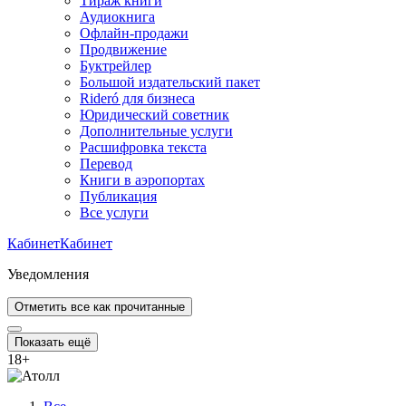
Тираж книги
Аудиокнига
Офлайн-продажи
Продвижение
Буктрейлер
Большой издательский пакет
Rideró для бизнеса
Юридический советник
Дополнительные услуги
Расшифровка текста
Перевод
Книги в аэропортах
Публикация
Все услуги
Кабинет
Кабинет
Уведомления
Отметить все как прочитанные
Показать ещё
18
+