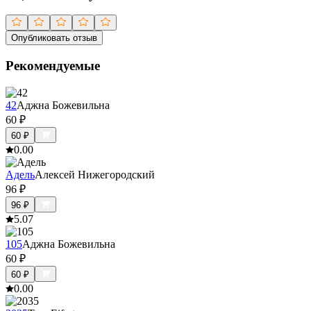
Опубликовать отзыв
Рекомендуемые
42
Аджна Божевильна
60
₽
60
₽
0.0
0
Адель
Алексей Нижегородский
96
₽
96
₽
5.0
7
105
Аджна Божевильна
60
₽
60
₽
0.0
0