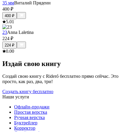
35 мм
Виталий Прядеин
400
₽
400
₽
5.0
1
23
Anna Laletina
224
₽
224
₽
0.0
0
Издай свою книгу
Создай свою книгу с Rideró бесплатно прямо сейчас. Это
просто, как раз, два, три!
Создать книгу бесплатно
Наши услуги
Офлайн-продажи
Простая верстка
Ручная верстка
Буктрейлер
Корректор