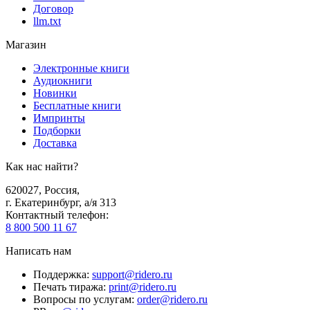
Договор
llm.txt
Магазин
Электронные книги
Аудиокниги
Новинки
Бесплатные книги
Импринты
Подборки
Доставка
Как нас найти?
620027
,
Россия
,
г. Екатеринбург, а/я 313
Контактный телефон
:
8 800 500 11 67
Написать нам
Поддержка
:
support@ridero.ru
Печать тиража
:
print@ridero.ru
Вопросы по услугам
:
order@ridero.ru