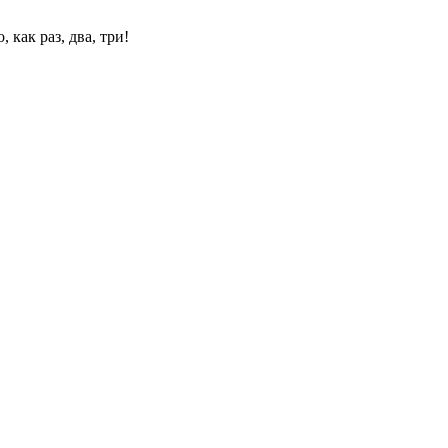
 как раз, два, три!