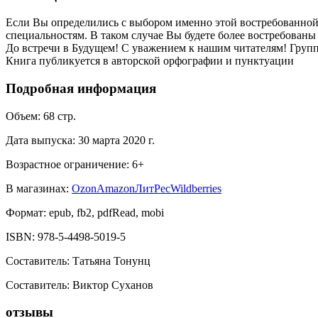
Если Вы определились с выбором именно этой востребованной
специальностям. В таком случае Вы будете более востребованы
До встречи в Будущем! С уважением к нашим читателям! Груп
Книга публикуется в авторской орфографии и пунктуации
Подробная информация
Объем:
68
стр.
Дата выпуска:
30 марта 2020 г.
Возрастное ограничение:
6
+
В магазинах:
Ozon
Amazon
ЛитРес
Wildberries
Формат:
epub, fb2, pdfRead, mobi
ISBN:
978-5-4498-5019-5
Составитель
:
Татьяна Тонунц
Составитель
:
Виктор Суханов
отзывы