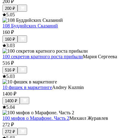
200
₽
200
₽
5.0
5
108 Буддийских Сказаний
160
₽
160
₽
3.0
3
100 секретов кратного роста прибыли
Мария Сергеева
516
₽
516
₽
5.0
3
10 фишек в маркетинге
Andrey Kuzmin
1400
₽
1400
₽
5.0
4
100 мифов о Марафоне. Часть 2
Михаил Журавлев
272
₽
272
₽
5.0
3