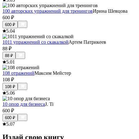
100 авторских упражнений для тренингов
Ирина Шевцова
600
₽
600
₽
5.0
4
1011 упражнений со скакалкой
Артем Патрикеев
88
₽
88
₽
5.0
1
108 отражений
Максим Мейстер
108
₽
108
₽
5.0
6
10 опор для бизнеса
J. Ti
600
₽
600
₽
5.0
7
Издай свою книгу