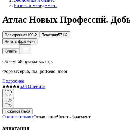
Экономика и бизнес
Бизнес и менеджмент
Атлас Новых Профессий. Доб
Электронная
100
₽
Печатная
571
₽
Читать фрагмент
Купить
Объем:
68
бумажных стр.
Формат:
epub, fb2, pdfRead, mobi
Подробнее
5.0
1
Оценить
Пожаловаться
О книге
отзывы
Оглавление
Читать фрагмент
аннотация