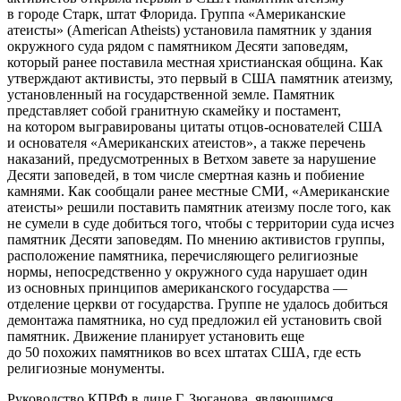
в городе Старк, штат Флорида. Группа «
Америк
анские
атеисты» (American Atheists) установила памятник у здания
окружного суда рядом с памятником Десяти заповедям,
который ранее поставила местная христианская община. Как
утверждают активисты, это первый в США памятник атеизму,
установленный на государственной земле. Памятник
представляет собой гранитную скамейку и постамент,
на котором выгравированы цитаты отцов-основателей США
и основателя «
Америк
анских атеистов», а также перечень
наказаний, предусмотренных в Ветхом завете за нарушение
Десяти заповедей, в том числе смертная казнь и побиение
камнями. Как сообщали ранее местные СМИ, «
Америк
анские
атеисты» решили поставить памятник атеизму после того, как
не сумели в суде добиться того, чтобы с территории суда исчез
памятник Десяти заповедям. По мнению активистов группы,
расположение памятника, перечисляющего религиозные
нормы, непосредственно у окружного суда нарушает один
из основных принципов
америк
анского государства —
отделение церкви от государства. Группе не удалось добиться
демонтажа памятника, но суд предложил ей установить свой
памятник. Движение планирует установить еще
до 50 похожих памятников во всех штатах США, где есть
религиозные монументы.
Руководство КПРФ в лице Г. Зюганова, являющимся