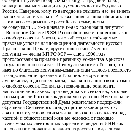
объединить усилия в борьбе за страну, за трудовой народ,
за
нацио
нальные традиции и духовность во имя будущего
Росси
и. Наверное, кому-то выгодно не слышать нас, не видеть
наших усилий и молчать. А также вновь и вновь обвинять нас
в том, чего современные
росси
йские коммунисты
не совершали…. Уже в начале 1990-х годов наши депутаты
в Верховном Совете РСФСР способствовали принятию закона
о свободе совести. Закона, который создал необходимые
правовые условия для полноценной деятельности Русской
Православной Церкви, других конфессий. Именно
депутаты —
член
ы КП РСФСР — еще в 1990 году
проголосовали за придание празднику Рождества Христова
государственного статуса. Почему-то многие забывают, что
именно благодаря депутатам-коммунистам удалось преодолеть
и сопротивление
президент
а
Ельцин
а, который под
америк
анскую диктовку накладывал вето на поправки в закон
о свободе совести. Поправки, позволившие остановить
нашествие инославных проповедников и сектантов, которые
рассматривали
Росси
ю как духовную пустыню. Именно наши
депутаты Государственной Думы решительно поддержали
обращения Священного синода против законопроектов,
связанных с установлением тотального контроля власти над
частной и общественной жизнью человека с помощью
всевозможных электронных карточек и введения ИНН как
нового «наименования» каждого из
росси
ян в виде числа —