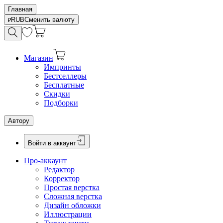
Главная
RUB
Сменить валюту
Магазин
Импринты
Бестселлеры
Бесплатные
Скидки
Подборки
Автору
Войти в аккаунт
Про-аккаунт
Редактор
Корректор
Простая верстка
Сложная верстка
Дизайн обложки
Иллюстрации