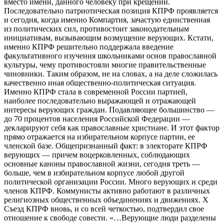
вместо имени, данного человеку при крещении.
Последовательно патриотическая позиция КПРФ проявляется
и сегодня, когда именно Компартия, зачастую единственная
из политических сил, противостоит законодательным
инициативам, вызывающим возмущение верующих. Кстати,
именно КПРФ решительно поддержала введение
факультативного изучения
школьни
ками основ православной
культуры, чему противостояли многие правительственные
чиновники. Таким образом, не на словах, а на деле сложилась
качественно иная общественно-политическая ситуация.
Именно КПРФ стала в современной
Росси
и партией,
наиболее последовательно выражающей и отражающей
интересы верующих граждан. Подавляющее большинство —
до 70 процентов населения
Росси
йской Федерации —
декларируют себя как православные христиане. И этот фактор
прямо отражается на избирательном корпусе партии, ее
член
ской базе. Общепризнанный факт: в электорате КПРФ
верующих — причем воцерковленных, соблюдающих
основные каноны православной жизни, сегодня треть —
больше, чем в избирательном корпусе любой другой
политической организации
Росси
и. Много верующих и среди
член
ов КПРФ. Коммунисты активно работают в различных
религиозных общественных объединениях и движениях. X
Съезд КПРФ вновь, и со всей четкостью, подтвердил свое
отношение к свободе совести. «…Верующие люди разделены