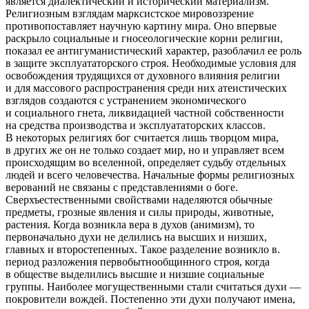
является диалектический и исторический материализм.
Религиозным взглядам марксистское мировоззрение
противопоставляет научную картину мира. Оно впервые
раскрыло социальные и гносеологические корни религии,
показал ее антигуманистический характер, разоблачил ее роль
в защите эксплуататорского строя. Необходимые условия для
освобождения трудящихся от духовного влияния религии
и для массового распространения среди них атеистических
взглядов создаются с устранением экономического
и социального гнета, ликвидацией частной собственности
на средства производства и эксплуататорских классов.
В некоторых религиях бог считается лишь творцом мира,
в других же он не только создает мир, но и управляет всем
происходящим во вселенной, определяет судьбу отдельных
людей и всего человечества. Начальные формы религиозных
верований не связаны с представлениями о боге.
Сверхъестественными свойствами наделяются обычные
предметы, грозные явления и силы природы, животные,
растения. Когда возникла вера в духов (анимизм), то
первоначально духи не делились на высших и низших,
главных и второстепенных. Такое разделение возникло в.
период разложения первобытнообщинного строя, когда
в обществе выделились высшие и низшие социальные
группы. Наиболее могущественными стали считаться духи —
покровители вождей. Постепенно эти духи получают имена,