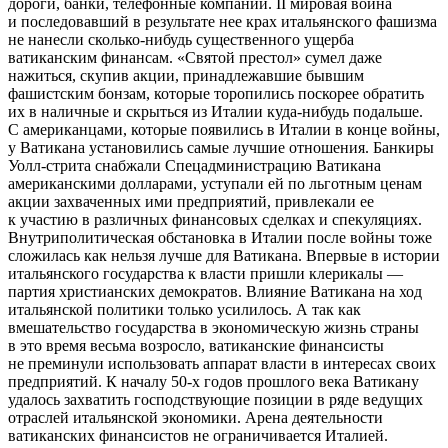
дороги, банки, телефонные компании. II мировая война
и последовавший в результате нее крах итальянского
фашиз
ма
не нанесли сколько-нибудь существенного ущерба
ватиканским финансам. «Святой престол» сумел даже
нажиться, скупив акции, принадлежавшие бывшим
фашис
тским бонзам, которые торопились поскорее обратить
их в наличные и скрыться из Италии куда-нибудь подальше.
С
америк
анцами, которые появились в Италии в конце войны,
у Ватикана установились самые лучшие отношения. Банкиры
Уолл-стрита снабжали Спецадминистрацию Ватикана
америк
анскими долларами, уступали ей по льготным ценам
акции захваченных ими предприятий, привлекали ее
к участию в различных финансовых сделках и спекуляциях.
Внутриполитическая обстановка в Италии после войны тоже
сложилась как нельзя лучше для Ватикана. Впервые в истории
итальянского государства к власти пришли клерикалы —
партия христианских демократов. Влияние Ватикана на ход
итальянской политики только усилилось. А так как
вмешательство государства в экономическую жизнь страны
в это время весьма возросло, ватиканские финансисты
не преминули использовать аппарат власти в интересах своих
предприятий. К началу 50-х годов прошлого века Ватикану
удалось захватить господствующие позиции в ряде ведущих
отраслей итальянской экономики. Арена деятельности
ватиканских финансистов не ограничивается Италией.