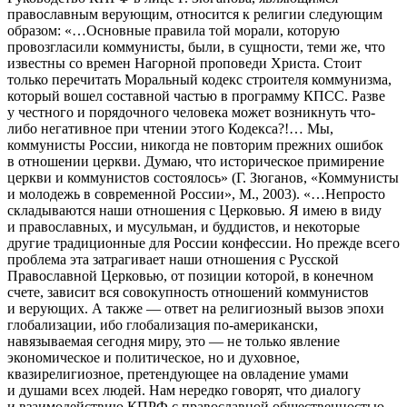
православным верующим, относится к религии следующим
образом: «…Основные правила той морали, которую
провозгласили коммунисты, были, в сущности, теми же, что
известны со времен Нагорной проповеди Христа. Стоит
только перечитать Моральный кодекс строителя коммунизма,
который вошел составной частью в программу КПСС. Разве
у честного и порядочного человека может возникнуть что-
либо негативное при чтении этого Кодекса?!… Мы,
коммунисты
Росси
и, никогда не повторим прежних ошибок
в отношении церкви. Думаю, что историческое примирение
церкви и коммунистов состоялось» (Г. Зюганов, «Коммунисты
и молодежь в современной
Росси
и», М., 2003). «…Непросто
складываются наши отношения с Церковью. Я имею в виду
и православных, и
мусульм
ан, и буддистов, и некоторые
другие традиционные для
Росси
и конфессии. Но прежде всего
проблема эта затрагивает наши отношения с Русской
Православной Церковью, от позиции которой, в конечном
счете, зависит вся совокупность отношений коммунистов
и верующих. А также — ответ на религиозный вызов эпохи
глобализации, ибо глобализация по-
америк
ански,
навязываемая сегодня миру, это — не только явление
экономическое и политическое, но и духовное,
квазирелигиозное, претендующее на овладение умами
и душами всех людей. Нам нередко говорят, что диалогу
и взаимодействию КПРФ с православной общественностью