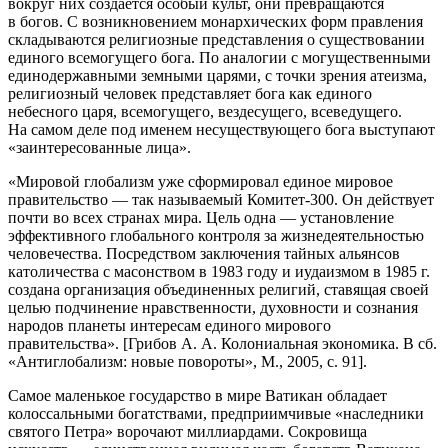
вокруг них создается особый культ, они превращаются
в богов. С возникновением монархических форм правления
складываются религиозные представления о существовании
единого всемогущего бога. По аналогии с могущественными
единодержавными земными царями, с точки зрения атеизма,
религиозный человек представляет бога как единого
небесного царя, всемогущего, вездесущего, всеведущего.
На самом деле под именем несуществующего бога выступают
«заинтересованные лица».
«Мировой глобализм уже сформировал единое мировое
правительство — так называемый Комитет-300. Он действует
почти во всех странах мира. Цель одна — установление
эффективного глобального контроля за жизнедеятельностью
человечества. Посредством заключения тайных альянсов
католичества с масонством в 1983 году и иудаизмом в 1985 г.
создана организация объединенных религий, ставящая своей
целью подчинение нравственности, духовности и сознания
народов планеты интересам единого мирового
правительства». [Грибов А. А. Колониальная экономика. В сб.
«Антиглобализм: новые повороты», М., 2005, c. 91].
Самое маленькое государство в мире Ватикан обладает
колоссальными богатствами, предприимчивые «наследники
святого Петра» ворочают миллиардами. Сокровища