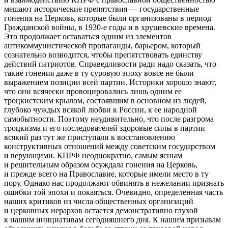
мешают исторические препятствия — государственные
гонения на Церковь, которые были организованы в период
Гражданской войны, в 1930-е годы и в хрущевские времена.
Это продолжает оставаться одним из элементов
антикоммунистической пропаганды, барьером, который
сознательно возводится, чтобы препятствовать единству
действий патриотов. Справедливости ради надо сказать, что
такие гонения даже в ту суровую эпоху вовсе не были
выражением позиции всей партии. Историки хорошо знают,
что они всячески провоцировались лишь одним ее
троцкистским крылом, состоявшим в основном из людей,
глубоко чуждых всякой любви к
Росси
и, к ее народной
самобытности. Поэтому неудивительно, что после разгрома
троцкизма и его последователей здоровые силы в партии
всякий раз тут же приступали к восстановлению
конструктивных отношений между советским государством
и верующими. КПРФ неоднократно, самым ясным
и решительным образом осуждала гонения на Церковь,
и прежде всего на Православие, которые имели место в ту
пору. Однако нас продолжают обвинять в нежелании признать
ошибки той эпохи и покаяться. Очевидно, определенная часть
наших критиков из числа общественных организаций
и церковных иерархов остается демонстративно глухой
к нашим инициативам сегодняшнего дня. К нашим призывам