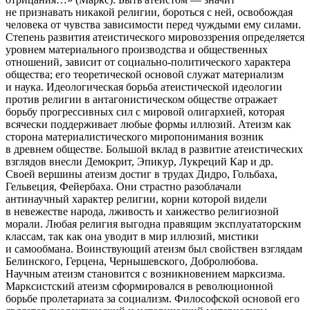
не признавать никакой религии, бороться с ней, освобождая
человека от чувства зависимости перед чуждыми ему силами.
Степень развития атеистического мировоззрения оп­ределяется
уровнем материально­го производства и общественных
отношений, зависит от социально-политического характера
общест­ва; его теоретической основой служат материализм
и наука. Идеологическая борьба атеистической идеологии
против религии в антагонистическом об­ществе отражает
борьбу про­грессивных сил с мировой олигархией, которая
всячески поддерживает любые формы иллюзий. Атеизм как
сторона материалистиче­ского миропонимания возник
в древнем обществе. Большой вклад в развитие атеистических
взглядов внесли Демокрит, Эпикур, Лукреций Кар и др.
Своей вершины атеизм достиг в трудах Дидро, Гольбаха,
Гельвеция, Фей­ербаха. Они страстно разоблачали
антинаучный характер религии, корни которой видели
в невежестве народа, лживость и ханжество ре­лигиозной
морали. Любая религия выгодна правящим эксплуататорским
классам, так как она уводит в мир иллюзий, мистики
и самообмана. Воинствующий атеизм был свойствен взглядам
Белинского, Герцена, Чернышевского, Добролюбова.
Научным атеизм становится с возникновением марксизма.
Марксистский атеизм сформировался в революционной
борьбе пролетариата за социализм. Философской основой его