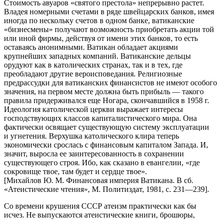
Стоимость авуаров «святого престола» непрерывно растет.
Владея номерными счетами в ряде швейцарских банков, имея
иногда по нескольку счетов в одном банке, ватиканские
«бизнесмены» получают возможность приобретать акции той
или иной фирмы, действуя от имени этих банков, то есть
оставаясь анонимными. Ватикан обладает акциями
крупнейших западных компаний. Ватиканские дельцы
орудуют как в католических странах, так и в тех, где
преобладают другие вероисповедания. Религиозные
предрассудки для ватиканских финансистов не имеют особого
значения, на первом месте должна быть прибыль — такого
правила придерживался еще Ногара, скончавшийся в 1958 г.
Идеология католической церкви выражает интересы
господствующих классов капиталистического мира. Она
фактически освящает существующую систему эксплуатации
и угнетения. Верхушка католического клира теперь
экономически срослась с финансовым капиталом Запада. И,
значит, выросла ее заинтересованность в сохранении
существующего строя. Ибо, как сказано в евангелии, «где
сокровище твое, там будет и сердце твое».
[Михайлов Ю. М. Финансовая империя Ватикана. В сб.
«Атеистические чтения», М. Политиздат, 1981, c. 231—239].
Со времени крушения СССР атеизм практически как бы
исчез. Не выпускаются атеистические книги, брошюры,