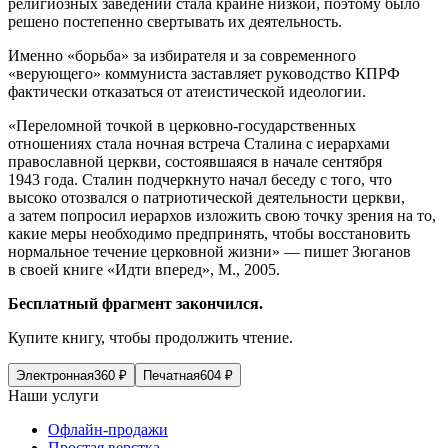
религиозных заведений стала крайне низкой, поэтому было
решено постепенно свертывать их деятельность.
Именно «борьба» за избирателя и за современного
«верующего» коммуниста заставляет руководство КПРФ
фактически отказаться от атеистической идеологии.
«Переломной точкой в церковно-государственных
отношениях стала ночная встреча Сталина с иерархами
православной церкви, состоявшаяся в начале сентября
1943 года. Сталин подчеркнуто начал беседу с того, что
высоко отозвался о патриотической деятельности церкви,
а затем попросил иерархов изложить свою точку зрения на то,
какие меры необходимо предпринять, чтобы восстановить
нормальное течение церковной жизни» — пишет Зюганов
в своей книге «Идти вперед», М., 2005.
Бесплатный фрагмент закончился.
Купите книгу, чтобы продолжить чтение.
Электронная
360
₽
Печатная
604
₽
Наши услуги
Офлайн-продажи
Простая верстка