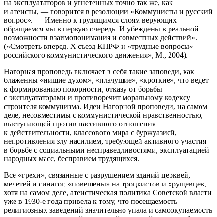
на эксплуататоров и угнетенных точно так же, как
и атеисты, — говорится в резолюции «Коммунисты и русский
вопрос». — Именно к трудящимся слоям верующих
обращаемся мы в первую очередь. И убеждены в реальной
возможности взаимопонимания и совместных действий».
(«Смотреть вперед. X съезд КПРФ и «трудные вопросы»
росси
йского коммунистического движения», М., 2004).
Нагорная проповедь включает в себя такие заповеди, как
блаженны «нищие духом», «плачущие», «кроткие», что ведет
к формированию покорности, отказу от борьбы
с эксплуататорами и противоречит моральному кодексу
строителя коммунизма. Идеи Нагорной проповеди, на самом
деле, несовместимы с коммунистической нравственностью,
выступающей против пассивного отношения
к действительности, классового мира с буржуазией,
непротивления злу
насил
ием, требующей активного участия
в борьбе с социальными несправедливостями, эксплуатацией
народных масс, бесправием трудящихся.
Все «грехи», связанные с разрушением зданий церквей,
мечетей и синагог, «
повеш
ены» на троцкистов и хрущевцев,
хотя на самом деле, атеистическая политика Советской власти
уже в 1930-е года привела к тому, что посещаемость
религиозных заведений значительно упала и самоокупаемость