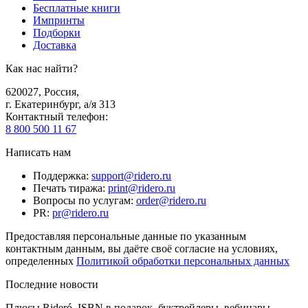
Бесплатные книги
Импринты
Подборки
Доставка
Как нас найти?
620027
,
Россия
,
г. Екатеринбург, а/я 313
Контактный телефон
:
8 800 500 11 67
Написать нам
Поддержка
:
support@ridero.ru
Печать тиража
:
print@ridero.ru
Вопросы по услугам
:
order@ridero.ru
PR
:
pr@ridero.ru
Предоставляя персональные данные по указанным
контактным данным, вы даёте своё согласие на условиях,
определенных
Политикой обработки персональных данных
Последние новости
Плюсы Rideró, ISBN в подарок, буктрейлеры, вебинары