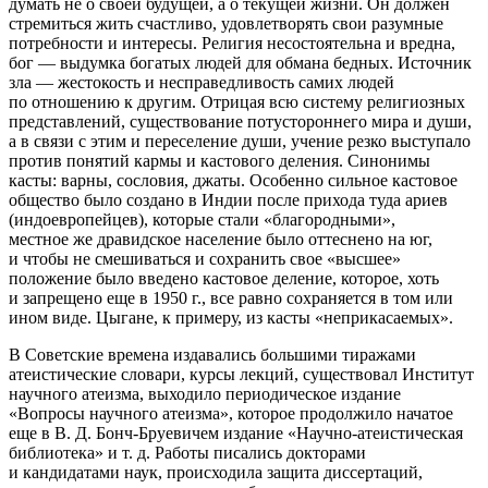
думать не о своей будущей, а о текущей жизни. Он должен
стремиться жить счастливо, удовлетворять свои разумные
потребности и интересы. Религия несостоятельна и вредна,
бог — выдумка богатых людей для обмана бедных. Источник
зла — жестокость и несправедливость самих людей
по отношению к другим. Отрицая всю систему религиозных
представлений, существование потустороннего мира и души,
а в связи с этим и переселение души, учение резко выступало
против понятий кармы и кастового деления. Синонимы
касты: варны, сословия, джаты. Особенно сильное кастовое
общество было создано в Индии после прихода туда ариев
(индоевропейцев), которые стали «благородными»,
местное же дравидское население было оттеснено на юг,
и чтобы не смешиваться и сохранить свое «высшее»
положение было введено кастовое деление, которое, хоть
и запрещено еще в 1950 г., все равно сохраняется в том или
ином виде. Цыгане, к примеру, из касты «неприкасаемых».
В Советские времена издавались большими тиражами
атеистические словари, курсы лекций, существовал Институт
научного атеизма, выходило периодическое издание
«Вопросы научного атеизма», которое продолжило начатое
еще в В. Д. Бонч-Бруевичем издание «Научно-атеистическая
библиотека» и т. д. Работы писались докторами
и кандидатами наук, происходила защита диссертаций,