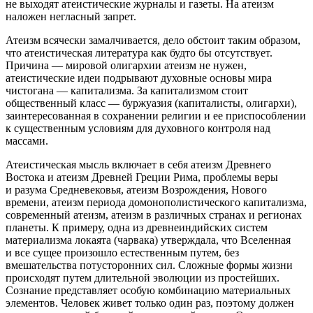
не выходят атеистические журналы и газеты. На атеизм
наложен негласный запрет.
Атеизм всячески замалчивается, дело обстоит таким образом,
что атеистическая литература как будто бы отсутствует.
Причина — мировой олигархии атеизм не нужен,
атеистические идеи подрывают духовные основы мира
чистогана — капитализма. За капитализмом стоит
общественный класс — буржуазия (капиталисты, олигархи),
заинтересованная в сохранении религии и ее приспособлении
к существенным условиям для духовного контроля над
массами.
Атеистическая мысль включает в себя атеизм Древнего
Востока и атеизм Древней Греции Рима, проблемы веры
и разума Средневековья, атеизм Возрождения, Нового
времени, атеизм периода домонополистического капитализма,
современный атеизм, атеизм в различных странах и регионах
планеты. К примеру, одна из древнеиндийских систем
материализма локаята (чарвака) утверждала, что Вселенная
и все сущее произошло естественным путем, без
вмешательства потусторонних сил. Сложные формы жизни
происходят путем длительной эволюции из простейших.
Сознание представляет особую комбинацию материальных
элементов. Человек живет только один раз, поэтому должен