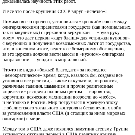
доказывалась научность этих работ.
И все это после крушения СССР вдруг «исчезло»!
Помимо всего прочего, установился «крепкий» союз между
олигархическими правителями государств (как номинальных,
так и закулисных) с церковной верхушкой — «рука руку
моет», что дает церкви «карт бланш» для «стрижки купонов»
с верующих и получения всевозможных льгот от государства,
что, в конечном итоге, ведет к ее безмерному обогащению,
за это церковь должна вести массы в «нужном» олигархам
направлении — уводить в мир иллюзий.
Что-то не видно «божьей благодати» за последнее
«демократическое» время, когда, казалось бы, созданы все
условия и все религии, а также оккультизм, астрология,
различные гадания, шаманизм и прочие религиозные
«прелести» расцвели пышным цветом — воровство,
коррупция, всяческие махинации возросли до «небес»,
и не только в
Росси
и. Мир погрузился в мрачную эпоху
глобалистского тотального контроля и бесконечных войн
за установления власти США (и стоящих за ними мировых
олигархов) в мире.
Между тем в США даже появился памятник атеизму. Группа
активистов открыла первый в США памятник атеизму