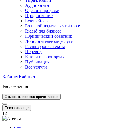
Тираж книги
Аудиокнига
Офлайн-продажи
Продвижение
Буктрейлер
Большой издательский пакет
Rideró для бизнеса
Юридический советник
Дополнительные услуги
Расшифровка текста
Перевод
Книги в аэропортах
Публикация
Все услуги
Кабинет
Кабинет
Уведомления
Отметить все как прочитанные
Показать ещё
12
+