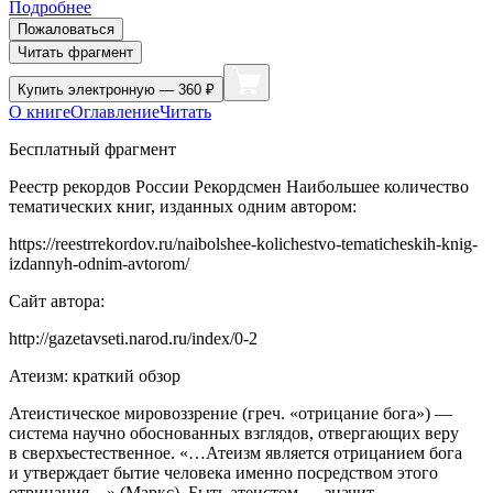
Подробнее
Пожаловаться
Читать фрагмент
Купить
электронную — 360 ₽
О книге
Оглавление
Читать
Бесплатный фрагмент
Реестр рекордов
Росси
и Рекордсмен Наибольшее количество
тематических книг, изданных одним автором:
https://reestrrekordov.ru/naibolshee-kolichestvo-tematicheskih-knig-
izdannyh-odnim-avtorom/
Сайт автора:
http://gazetavseti.narod.ru/index/0-2
Атеизм: краткий обзор
Атеистическое мировоззрение (греч. «отрицание бога») —
система научно обоснованных взглядов, отвер­гающих веру
в сверхъестествен­ное. «…Атеизм является отрица­нием бога
и утверждает бытие человека именно посредством это­го
отрицания…» (Маркс). Быть атеистом — значит