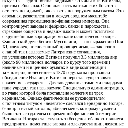
искусств — единственная видимая часть богатств Ватикана,
притом небольшая. Основная часть ватиканских богатств
остается невидимой, так сказать, невооруженным глазом. Это
огромная, разветвленная в международном масштабе
современная промышленно-финансовая империя. Она
контролирует заводы и фабрики, банки и пароходства,
страховые общества и недвижимость и может потягаться
с крупнейшими корпорациями капиталистического мира.
Фашис
тский дуче Бенито
Муссолини
, — по выражению Пия
XI, «человек, ниспосланный провидением», — заключил
с папой так называемые Латеранские соглашения,
по условиям которых Ватикан получил 3,3 миллиарда лир
(около 90 миллионов долларов по курсу того времени)
наличными и в ценных бумагах в виде компенсации
за «потери», понесенные в 1870 году, когда произошло
объединение Италии, и Ватикан перестал существовать
в качестве государства. Для заведования этими миллиардами
папа учредил так называемую Специальную администрацию,
во главе которой была поставлена коллегия из трех
кардиналов. Однако фактическим ее руководителем
с почетным титулом «делегато» сделался Бернардино Ногара,
банкир и истый католик, «бизнесмен», которому суждено
было стать создателем современной финансовой империи
Ватикана. Ногара стал скупать за бесценок обанкротившиеся
предприятия: цементные заводы и электростанции, железные