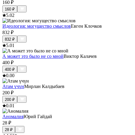
160
₽
160
₽
5.0
2
Идеология: могущество смыслов
Евген Клочков
832
₽
832
₽
5.0
1
А может это было не со мной
Виктор Калачев
400
₽
400
₽
0.0
0
Атам үчүн
Мирлан Калдыбаев
200
₽
200
₽
0.0
1
Аномалия
Юрий Гайдай
28
₽
28
₽