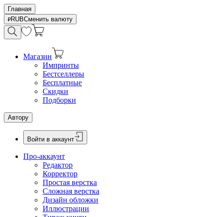
Главная
RUB
Сменить валюту
Магазин
Импринты
Бестселлеры
Бесплатные
Скидки
Подборки
Автору
Войти в аккаунт
Про-аккаунт
Редактор
Корректор
Простая верстка
Сложная верстка
Дизайн обложки
Иллюстрации