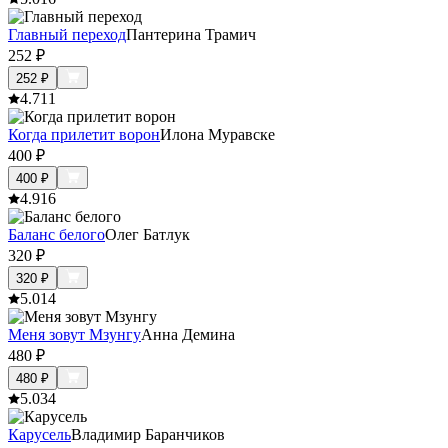
Главный переход
Пантерина Трамич
252
₽
252
₽
4.7
11
Когда прилетит ворон
Илона Муравске
400
₽
400
₽
4.9
16
Баланс белого
Олег Батлук
320
₽
320
₽
5.0
14
Меня зовут Мзунгу
Анна Демина
480
₽
480
₽
5.0
34
Карусель
Владимир Баранчиков