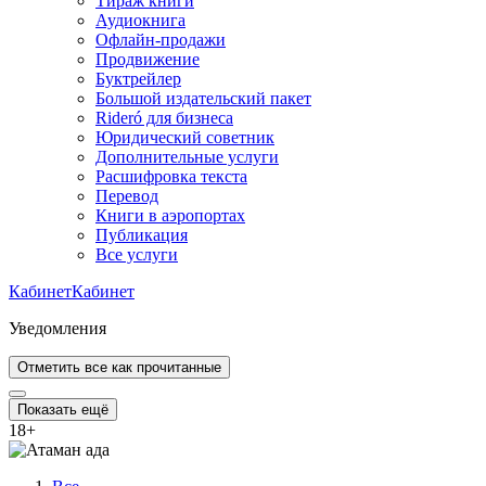
Тираж книги
Аудиокнига
Офлайн-продажи
Продвижение
Буктрейлер
Большой издательский пакет
Rideró для бизнеса
Юридический советник
Дополнительные услуги
Расшифровка текста
Перевод
Книги в аэропортах
Публикация
Все услуги
Кабинет
Кабинет
Уведомления
Отметить все как прочитанные
Показать ещё
18
+