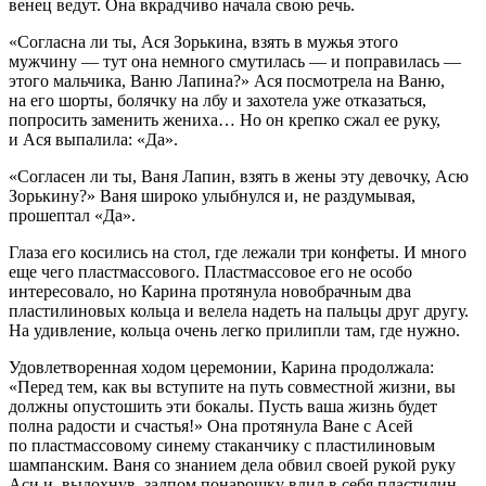
венец ведут. Она вкрадчиво начала свою речь.
«Согласна ли ты, Ася Зорькина, взять в мужья этого
мужчину — тут она немного смутилась — и поправилась —
этого мальчика, Ваню Лапина?» Ася посмотрела на Ваню,
на его шорты, болячку на лбу и захотела уже отказаться,
попросить заменить жениха… Но он крепко сжал ее руку,
и Ася выпалила: «Да».
«Согласен ли ты, Ваня Лапин, взять в жены эту девочку, Асю
Зорькину?» Ваня широко улыбнулся и, не раздумывая,
прошептал «Да».
Глаза его косились на стол, где лежали три конфеты. И много
еще чего пластмассового. Пластмассовое его не особо
интересовало, но Карина протянула новобрачным два
пластилиновых кольца и велела надеть на пальцы друг другу.
На удивление, кольца очень легко прилипли там, где нужно.
Удовлетворенная ходом церемонии, Карина продолжала:
«Перед тем, как вы вступите на путь совместной жизни, вы
должны опустошить эти бокалы. Пусть ваша жизнь будет
полна радости и счастья!» Она протянула Ване с Асей
по пластмассовому синему стаканчику с пластилиновым
шампанск
им. Ваня со знанием дела обвил своей рукой руку
Аси и, выдохнув, залпом понарошку влил в себя пластилин.