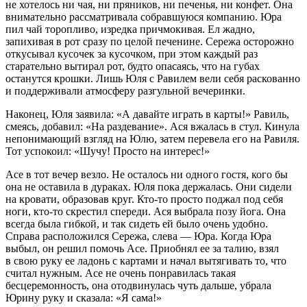
не хотелось ни чая, ни пряников, ни печенья, ни конфет. Она
внимательно рассматривала собравшуюся компанию. Юра
пил чай торопливо, изредка причмокивая. Ел жадно,
запихивая в рот сразу по целой печенине. Сережа осторожно
откусывал кусочек за кусочком, при этом каждый раз
старательно вытирал рот, будто опасаясь, что на губах
останутся крошки. Лишь Юля с Равилем вели себя раскованно
и поддерживали атмосферу разгульной вечеринки.
Наконец, Юля заявила: «А давайте играть в карты!» Равиль,
смеясь, добавил: «На раздевание». Ася вжалась в стул. Кинула
непонимающий взгляд на Юлю, затем перевела его на Равиля.
Тот успокоил: «Шучу! Просто на интерес!»
Асе в тот вечер везло. Не осталось ни одного гостя, кого бы
она не оставила в дураках. Юля пока держалась. Они сидели
на кровати, образовав круг. Кто-то просто поджал под себя
ноги, кто-то скрестил спереди. Ася выбрала позу йога. Она
всегда была гибкой, и так сидеть ей было очень удобно.
Справа расположился Сережа, слева — Юра. Когда Юра
выбыл, он решил помочь Асе. Приобнял ее за талию, взял
в свою руку ее ладонь с картами и начал вытягивать то, что
считал нужным. Асе не очень понравилась такая
бесцеремонность, она отодвинулась чуть дальше, убрала
Юрину руку и сказала: «Я сама!»