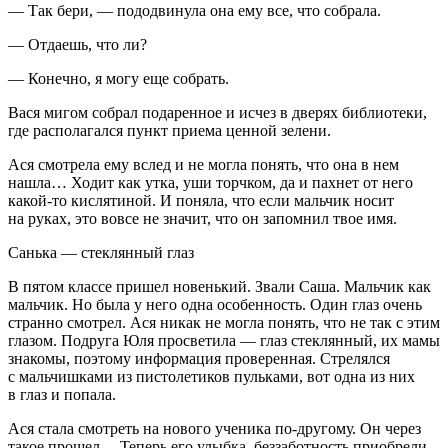
— Так бери, — пододвинула она ему все, что собрала.
— Отдаешь, что ли?
— Конечно, я могу еще собрать.
Вася мигом собрал подаренное и исчез в дверях библиотеки,
где располагался пункт приема ценной зелени.
Ася смотрела ему вслед и не могла понять, что она в нем
нашла… Ходит как утка, уши торчком, да и пахнет от него
какой-то кислятиной. И поняла, что если мальчик носит
на руках, это вовсе не значит, что он запомнил твое имя.
Санька — стеклянный глаз
В пятом классе пришел новенький. Звали Саша. Мальчик как
мальчик. Но была у него одна особенность. Один глаз очень
странно смотрел. Ася никак не могла понять, что не так с этим
глазом. Подруга Юля просветила — глаз стеклянный, их мамы
знакомы, поэтому информация проверенная. Стрелялся
с мальчишками из пистолетиков пульками, вот одна из них
в глаз и попала.
Ася стала смотреть на нового ученика по-другому. Он через
такое прошел… Теперь его улыбка, беззаботность приобрели