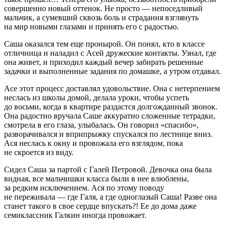
совершенно новый оттенок. Не просто — непоседливый
мальчик, а сумевший сквозь боль и страдания взглянуть
на мир новыми глазами и принять его с радостью.
Саша оказался тем еще пронырой. Он понял, кто в классе
отличница и наладил с Асей дружеские контакты. Узнал, где
она живет, и приходил каждый вечер забирать решенные
задачки и выполненные задания по домашке, а утром отдавал.
Асе этот процесс доставлял удовольствие. Она с нетерпением
неслась из школы домой, делала уроки, чтобы успеть
до восьми, когда в квартире раздастся долгожданный звонок.
Она радостно вручала Саше аккуратно сложенные тетрадки,
смотрела в его глаза, улыбалась. Он говорил «спасибо»,
разворачивался и вприпрыжку спускался по лестнице вниз.
Ася неслась к окну и провожала его взглядом, пока
не скроется из виду.
Сидел Саша за партой с Галей Петровой. Девочка она была
видная, все мальчишки класса были в нее влюблены,
за редким исключением. Ася по этому поводу
не переживала — где Галя, а где одноглазый Саша! Разве она
станет такого в свое сердце впускать?! Ее до дома даже
семиклассник Галкин иногда провожает.