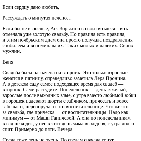
Если сердцу дано любить,
Рассуждать о минутах нелепо…
Если бы не взрослые, Ася Зорькина в свои пятьдесят пять
отмечала уже золотую свадьбу. Но правила есть правила,
и этим ноябрьским днем она просто получала поздравления
с юбилеем и вспоминала их. Таких милых и далеких. Своих
мужчин.
Ваня
Свадьба была назначена на вторник. Это только взрослые
женятся в пятницу, справедливо заметила Лера Пронина.
А в детском саду самое подходящее время для свадеб —
вторник. Сами рассудите. Понедельник — день тяжелый,
взрослые после выходных злые, с утра вместо любимой юбки
в горошек надевают шорты с зайчиком, причесать и вовсе
забывают, перепоручают это воспитательнице. Что же это
за свадьба, где прическа — от воспитательницы. Надо как
минимум — от Маши Ганичевой. А она по понедельникам
в сад не ходит, у нее в этот день мама выходная, с утра долго
спит. Примерно до пяти. Вечера.
Среда тоже день не очень. По средам сначала гонят