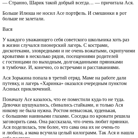
— Странно, Шарик такой добрый всегда… — причитала Ася.
Больше Илюша не носил Асе портфель. И смешинки в рот
больше не залетали.
Вася
У каждого уважающего себя советского
школьни
ка хоть раз
в жизни случался пионерский лагерь. С кострами,
дискотеками, зловредными и не очень вожатыми, скрипучими
кроватями в несколько рядов, посещениями родителей
с гостинцами по выходным, долгожданными пряниками
в тумбочке. И, конечно, со встречами и расставаниями.
Ася Зорькина попала в третий отряд. Маме на работе дали
путевку, и лагерь «Харинка» оказался очередным пунктом
Асиных приключений.
Поначалу Асе казалось, что ее поместили куда-то не туда.
Девочки шушукались, сбивались стайками, и только Ася
никому не была нужна. Ростом невысокая, худенькая,
с большими наивными глазами. Соседка по кровати решила
заговорить сама. Она рассказала, что очень любит пряники.
Ася поделилась, тем более, что сама она их не очень-то
и любила, а мама всучила целый килограмм. Так Ася и нашла