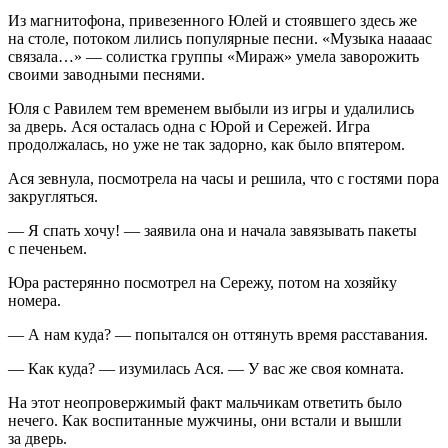
Из магнитофона, привезенного Юлей и стоявшего здесь же
на столе, потоком лились популярные песни. «Музыка наааас
связала…» — солистка группы «Мираж» умела заворожить
своими заводными песнями.
Юля с Равилем тем временем выбыли из игры и удалились
за дверь. Ася осталась одна с Юрой и Сережей. Игра
продолжалась, но уже не так задорно, как было впятером.
Ася зевнула, посмотрела на часы и решила, что с гостями пора
закругляться.
— Я спать хочу! — заявила она и начала завязывать пакеты
с печеньем.
Юра растерянно посмотрел на Сережу, потом на хозяйку
номера.
— А нам куда? — попытался он оттянуть время расставания.
— Как куда? — изумилась Ася. — У вас же своя комната.
На этот неопровержимый факт мальчикам ответить было
нечего. Как воспитанные мужчины, они встали и вышли
за дверь.