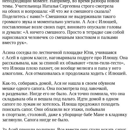
неподходящий момент. Например, во время разбора новой
темы. Учительница Наталья Сергеевна строго смотрела
на обоих и вопрошала: «И что же я смешного сказала?
Поделитесь с нами?» Смешинки не выдерживали такого
громкого звука и моментально улетали. А Ася с Илюшей,
поставленные возле своих парт, виновато опускали головы
и думали: «А ничего смешного. Просто в тетрадке сам собой
нарисовался человечек со смешным хвостиком и палками
вместо рук».
Асина соседка по лестничной площадке Юля, учившаяся
с Асей в одном классе, наговаривала подруге про Илюшу. Она
рассказывала, как за спиной их обзывают «тили-тили-тесто»,
что Илюша плохо пахнет, он вообще мелюзга и папа у него
алкогол
ик. Ася отмахивалась и продолжала ходить с Илюшей.
Как-то, собираясь домой, Ася не нашла в своем обувном
мешке одного сапога. Она посмотрела под лавочкой,
в раздевалке. Нигде его не было. Ася точно помнила, что она
складывала оба и вешала под пальто. Идти домой в одном
сапоге по лужам не хотелось. Илюша предложил походить
поискать сапог. Они облазили все этажи, побывали
в спортзале, столовой, даже к уборщице бабе Мане в кладовку
заглянули. Сапога нигде не было.
За Асей пришли родители. Все вместе они стали искать сапог.