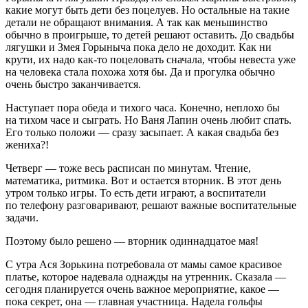
какие могут быть дети без поцелуев. Но остальные на такие
детали не обращают внимания. А так как меньшинство
обычно в проигрыше, то детей решают оставить. До свадьбы
лягушки и Змея Горыныча пока дело не доходит. Как ни
крути, их надо как-то поцеловать сначала, чтобы невеста уже
на человека стала похожа хотя бы. Да и прогулка обычно
очень быстро заканчивается.
Наступает пора обеда и тихого часа. Конечно, неплохо бы
на тихом часе и сыграть. Но Ваня Лапин очень любит спать.
Его только положи — сразу засыпает. А какая свадьба без
жениха?!
Четверг — тоже весь расписан по минутам. Чтение,
математика, ритмика. Вот и остается вторник. В этот день
утром только игры. То есть дети играют, а воспитатели
по телефону разговаривают, решают важные воспитательные
задачи.
Поэтому было решено — вторник одиннадцатое мая!
С утра Ася Зорькина потребовала от мамы самое красивое
платье, которое надевала однажды на утренник. Сказала —
сегодня планируется очень важное мероприятие, какое —
пока секрет, она — главная участница. Надела гольфы