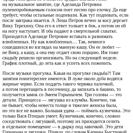
на музыкальное занятие, где Аделаида Петровна
пуленепробиваемым голосом поет песню про елочку. Да еще
требует, чтобы остальные подпевали. Как тут подпевать, если
после завтрака икается. А Леша Петров вечно за косу дергает
Вику Терехину. Она его в ответ толкает в бок, а потом он ей
на ногу наступает. И оба падают в смертельной схватке.
Приходится Аделаиде Петровне вставать и разнимать
влюбленных. Ну как влюбленных… Так, немного
сошедшихся во взглядах на манную кашу. Он ее любит —
не Вику, а кашу, а она ему отдает свою порцию. Им тоже
свадьбу решили организовать. Но на следующей неделе.
График плотный, до лета как и успеть всех поженить.
После музыки прогулка. Какая на прогулке свадьба?! Там
занятия поинтереснее имеются. В луже около дуба водятся
жирные черви. Если поддеть такого червяка палочкой,
а потом перетащить в песочницу, да запихать в башню, то
получается замок со Змеем Горынычем. Три головы — это
детали. Принцесса — лягушка из клумбы. Конечно, так
не бывает, чтобы невеста толще и тяжелее жениха была,
но это все не важно. Большая удача — поймать кузнечика. Это
только Вася Птицын умеет. Кузнечикам, конечно, сложно
соседствовать с лягушкой, поэтому их приходится селить
в отдельное помещение — в дырку под лавочкой. Это дети
Горыныча и лягушки. Правда, по словам Карины Быстровой,