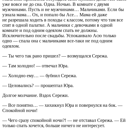
уже вовсе не до сна. Одна. Ночью. В комнате с двумя
мужчинами. Пусть и не мужчинами… Мальчиками. Если бы
узнала мама… Ох, и попало бы Асе… Мама ей даже
не разрешала ходить в походы с классом, потому что там все
спят в одной палатке. А мальчики с девочками в одной
комнате и под одним одеялом спать не должны.
Исключительно после свадьбы. Успокаивало Асю только
одно — спала она с мальчиками все-таки не под одним
одеялом.
— Ты чего так рано пришел? — возмущался Сережа.
— Там холодно! — отвечал Юра.
— Холодно ему… — бубнил Сережа.
— Целовались? — прошептал Юра.
Долгое молчание. Вздох Сережи.
— Все понятно… — хихикнул Юра и повернулся на бок. —
Спокойной ночи!
— Чего сразу спокойной ночи?! — не отставал Сережа. — Ей
только спать хочется, больше ничего не интересует.