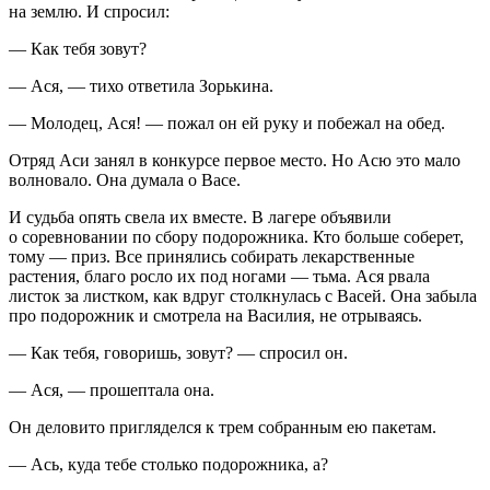
на землю. И спросил:
— Как тебя зовут?
— Ася, — тихо ответила Зорькина.
— Молодец, Ася! — пожал он ей руку и побежал на обед.
Отряд Аси занял в конкурсе первое место. Но Асю это мало
волновало. Она думала о Васе.
И судьба опять свела их вместе. В лагере объявили
о соревновании по сбору подорожника. Кто больше соберет,
тому — приз. Все принялись собирать лекарственные
растения, благо росло их под ногами — тьма. Ася рвала
листок за листком, как вдруг столкнулась с Васей. Она забыла
про подорожник и смотрела на Василия, не отрываясь.
— Как тебя, говоришь, зовут? — спросил он.
— Ася, — прошептала она.
Он деловито пригляделся к трем собранным ею пакетам.
— Ась, куда тебе столько подорожника, а?