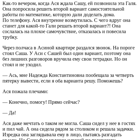
Как-то вечером, когда Ася ждала Сашу, ей позвонила эта Галя.
Она попросила решить второй вариант самостоятельной
работы по математике, которую дали доделать дома.
По телефону. Ася внутренне возмутилась. С чего вдруг она
станет для какой-то Гали решать второй вариант?! Она
сослалась на плохое самочувствие, отказалась и повесила
трубку.
Через полчаса в Асиной квартире раздался звонок. На пороге
стоял Саша. У Аси с Сашей был один вариант, поэтому она
без лишних разговоров вручила ему свои тетрадки. Но он
стоял и не уходил.
— Ась, мне Надежда Константиновна пообещала за четверть
пятерку вывести, если я оба варианта решу. Поможешь?
Ася пожала плечами:
— Конечно, помогу! Прямо сейчас?
— Да!
Ася даже мечтать о таком не могла. Саша сидел у нее в гостях
и пил чай. А она сидела рядом за столиком и решала задачки.
Изредка она заглядывала ему в лицо, пытаясь разгадать