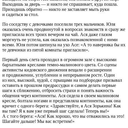
Выходишь за дверь — и никто не спрашивает, куда пошла.
Приходишь обратно — никто не заставляет мыть руки
и садиться за стол.
По соседству с девочками поселили трех мальчиков. Юля
оказалась очень продвинутой в вопросах знакомств и сразу же
пригласила всех троих вечером на чай. Ася даже глазом
моргнуть не успела, как оказалась познакомленной с ними
всеми. Юля потом шепнула на ухо Асе: «А то наверняка бы их
те девчонки из пятой комнаты пригласили».
Первый день слета проходил в огромном зале с высокими
бархатными креслами темно-малинового цвета. Со сцены
активисты кидовского движения вещали о расширении
и продвижении, углублении и непрерывном росте. Один
из них, высокий, худой, с прыщами на подбородке призывал
оставить в прошлом предрассудки и самим делать первые
шаги к сближению, отбросить страхи и понять важность
общения через континенты. Ася сидела в своем малиновом
кресле, болтала ногами и представляла континенты, как она
кричит с одного берега: «Здравствуйте, я Ася Зорькина! Как
вы там? Я к вам уже первый шаг сделала! Теперь вы!»
А с того берега: «Ася! Как хорошо, что вы отважились на это!
Шагайте дальше! Мы вас встретим!»