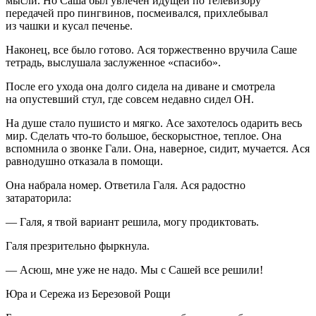
мысли. Но Саша был увлечен идущей по телевизору
передачей про пингвинов, посмеивался, прихлебывал
из чашки и кусал печенье.
Наконец, все было готово. Ася торжественно вручила Саше
тетрадь, выслушала заслуженное «спасибо».
После его ухода она долго сидела на диване и смотрела
на опустевший стул, где совсем недавно сидел ОН.
На душе стало пушисто и мягко. Асе захотелось одарить весь
мир. Сделать что-то большое, бескорыстное, теплое. Она
вспомнила о звонке Гали. Она, наверное, сидит, мучается. Ася
равнодушно отказала в помощи.
Она набрала номер. Ответила Галя. Ася радостно
затараторила:
— Галя, я твой вариант решила, могу продиктовать.
Галя презрительно фыркнула.
— Асюш, мне уже не надо. Мы с Сашей все решили!
Юра и Сережа из Березовой Рощи