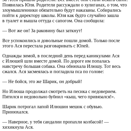
Появилась Юля. Родители рассуждали о хулиганах, о том, что
злоумышленники обязательно будут наказаны. Собирались
пойти к директору школы. Юля как будто случайно зашла
в туалет и вышла оттуда с сапогом. Она сообщила:
— Вот же он! За раковину был заткнут!
Все успокоились и довольные пошли домой. Только после
этого Ася перестала разговаривать с Юлей.
Однажды зимой, в последний день перед каникулами Ася
с Илюшей шли вместе домой. По дороге им попалась
навстречу большая собака. Она обнюхала Илюшу. Тот весь
сжался. Ася засмеялась и погладила пса по голове:
— Не бойся, это же Шарик, он добрый!
Но Илюша продолжал смотреть на песика с недоверием.
Пятился и недовольно бубнил «кыш, чего привязался!».
Шарик потрогал лапой Илюшин мешок с обувью.
Принюхался.
— Наверное, у тебя сандалии пропахли колбасой! —
хихикнула Ася.