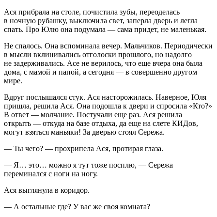
Ася прибрала на столе, почистила зубы, переоделась
в ночную рубашку, выключила свет, заперла дверь и легла
спать. Про Юлю она подумала — сама придет, не маленькая.
Не спалось. Она вспоминала вечер. Мальчиков. Периодически
в мысли вклинивались отголоски прошлого, но надолго
не задерживались. Асе не верилось, что еще вчера она была
дома, с мамой и папой, а сегодня — в совершенно другом
мире.
Вдруг послышался стук. Ася насторожилась. Наверное, Юля
пришла, решила Ася. Она подошла к двери и спросила «Кто?»
В ответ — молчание. Постучали еще раз. Ася решила
открыть — откуда на базе отдыха, да еще на слете КИДов,
могут взяться маньяки! За дверью стоял Сережа.
— Ты чего? — прохрипела Ася, протирая глаза.
— Я… это… можно я тут тоже посплю, — Сережа
переминался с ноги на ногу.
Ася выглянула в коридор.
— А остальные где? У вас же своя комната?