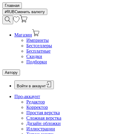
Главная
RUB
Сменить валюту
Магазин
Импринты
Бестселлеры
Бесплатные
Скидки
Подборки
Автору
Войти в аккаунт
Про-аккаунт
Редактор
Корректор
Простая верстка
Сложная верстка
Дизайн обложки
Иллюстрации