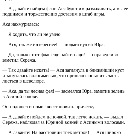
— А давайте найдем флаг. Ася будет им размахивать, а мы ее
поднимем и торжественно доставим в штаб игры.
Ася нахмурилась:
— Я ходить, что ли не умею.
— Ася, так же интереснее! — подмигнул ей Юра.
— Да, только этот флаг еще найти надо! — справедливо
заметил Сережа.
— Так давайте искать! — Ася заглянула в ближайший куст
и запуталась волосами так, что пришлось оставить часть
листьев в шевелюре.
— Ася, да ты лесная фея! — засмеялся Юра, заметив зелень
в Асиной голове.
Он подошел и помог восстановить прическу.
— А давайте пойдем цепочкой, так легче искать, — выдал
Сережа, наблюдая за Юриной возней с Асиными волосами.
— А давайте! На расстоянии трех метров! — Ася широко