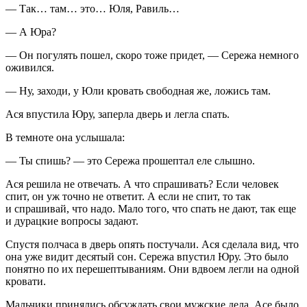
— Так… там… это… Юля, Равиль…
— А Юра?
— Он погулять пошел, скоро тоже придет, — Сережа немного
оживился.
— Ну, заходи, у Юли кровать свободная же, ложись там.
Ася впустила Юру, заперла дверь и легла спать.
В темноте она услышала:
— Ты спишь? — это Сережа прошептал еле слышно.
Ася решила не отвечать. А что спрашивать? Если человек
спит, он уж точно не ответит. А если не спит, то так
и спрашивай, что надо. Мало того, что спать не дают, так еще
и дурацкие вопросы задают.
Спустя полчаса в дверь опять постучали. Ася сделала вид, что
она уже видит десятый сон. Сережа впустил Юру. Это было
понятно по их перешептываниям. Они вдвоем легли на одной
кровати.
Мальчики принялись обсуждать свои мужские дела. Асе было