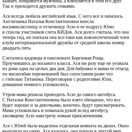
Бывает, понравится мужчина, а влюбляется в тебя его друг.
Так и приходится дружить семьями.
Ася всегда любила английский язык. С него все и началось.
Англичанка Наталья Константиновна внесла
восьмиклассницу и отличницу Асю и ее подругу Юлю
в список участников слета КИДов. Ася долго считала, что она
теперь гид, но поехала она все-таки как новоиспеченный
член
клуба интер
нацио
нальной дружбы от средней школы номер
двадцать пять.
Слетались кидовцы в пансионате Березовая Роща.
Проучившись до восьмого класса, Ася ни разу еще не уезжала
из дома одна на целых два дня. Для бабушки и мамы ее отъезд
по масштабам переживаний был сопоставим разве что
с гибелью Титаника. Переговорив с родителями Юли,
домашние немного успокоились.
Утром мама решила проводить Асю до самого автобуса.
С Натальи Константиновны было взято обещание, что все
будет хорошо и за девочками, конечно, будут присматривать.
Мама успокоилась и помахала рукой вслед автобусу,
увозящему Асю навстречу новым приключениям.
Асе с Юлей была выделена отдельная комната на двоих. Окно
выходило на озеро. Асе казалось, она попала в другой мир.