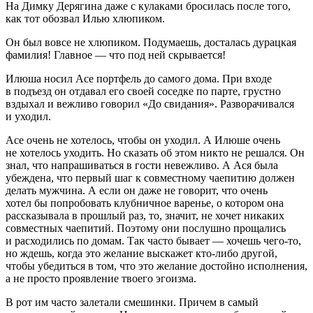
На Димку Дерягина даже с кулаками бросилась после того,
как тот обозвал Илью хлюпиком.
Он был вовсе не хлюпиком. Подумаешь, досталась дурацкая
фамилия! Главное — что под ней скрывается!
Илюша носил Асе портфель до самого дома. При входе
в подъезд он отдавал его своей соседке по парте, грустно
вздыхал и вежливо говорил «До свидания». Разворачивался
и уходил.
Асе очень не хотелось, чтобы он уходил. А Илюше очень
не хотелось уходить. Но сказать об этом никто не решался. Он
знал, что напрашиваться в гости невежливо. А Ася была
убеждена, что первый шаг к совместному чаепитию должен
делать мужчина. А если он даже не говорит, что очень
хотел бы попробовать клубничное варенье, о котором она
рассказывала в прошлый раз, то, значит, не хочет никаких
совместных чаепитий. Поэтому они послушно прощались
и расходились по домам. Так часто бывает — хочешь чего-то,
но ждешь, когда это желание выскажет кто-либо другой,
чтобы убедиться в том, что это желание достойно исполнения,
а не просто проявление твоего эгоизма.
В рот им часто залетали смешинки. Причем в самый