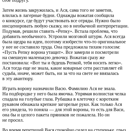
себе подругу.
Затем жизнь закружилась, и Ася, сама того не заметив,
влилась в лагерные будни. Однажды вожатая сообщила
о конкурсе, где будут участвовать все отряды. Нужно было
инсценировать любую сказку, но в необычной интерпретации.
Подумав, решили ставить «Репку». Встала проблема, что
добавить необычного. Устроили мозговой штурм. Ася всегда
была щедра на идеи, поэтому изобрести что-то оригинальное
у нее не составило труда. Она предложила тихим голосом:
«Пусть Репку ворона утащит». Все замерли и посмотрели
на смешную маленькую девочку. Вожатая сразу же
постановила: «Вот ты и будешь Репкой, тебя носить легко».
Ася тогда еще не знала, какие коварные сети расставляет ей
судьба, иначе, может быть, ни за что на свете не ввязалась
в эту авантюру.
Играть ворону назначили Васю. Фамилию Ася не знала.
На подбородке у него была ямочка. Упрямая волнистая челка
спадала на голубые глаза. Рубашка в клеточку с коротким
рукавом обнажала крепкие загорелые руки. Как только Ася
его увидела, то поняла — для этой вороны, то есть для Васи,
она бы и целого пакета пряников не пожалела. Но он
не просил.
Во время репетиций Вася спокойно сидел на ступеньке, грыз