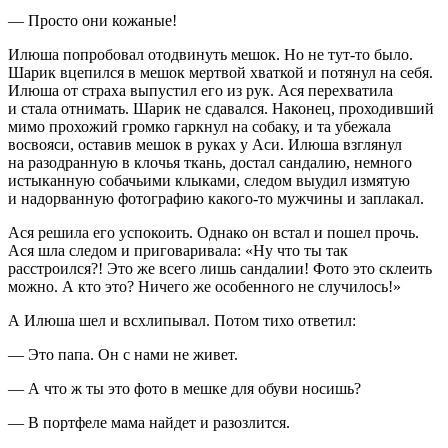
— Просто они кожаные!
Илюша попробовал отодвинуть мешок. Но не тут-то было.
Шарик вцепился в мешок мертвой хваткой и потянул на себя.
Илюша от страха выпустил его из рук. Ася перехватила
и стала отнимать. Шарик не сдавался. Наконец, проходивший
мимо прохожий громко гаркнул на собаку, и та убежала
восвояси, оставив мешок в руках у Аси. Илюша взглянул
на разодранную в клочья ткань, достал сандалию, немного
истыканную собачьими клыками, следом выудил измятую
и надорванную фотографию какого-то мужчины и заплакал.
Ася решила его успокоить. Однако он встал и пошел прочь.
Ася шла следом и приговаривала: «Ну что ты так
расстроился?! Это же всего лишь сандалии! Фото это склеить
можно. А кто это? Ничего же особенного не случилось!»
А Илюша шел и всхлипывал. Потом тихо ответил:
— Это папа. Он с нами не живет.
— А что ж ты это фото в мешке для обуви носишь?
— В портфеле мама найдет и разозлится.