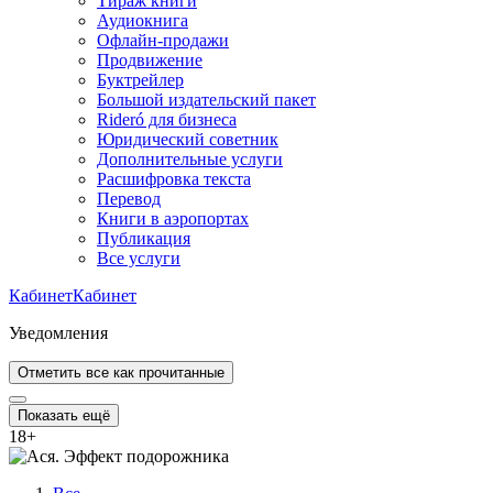
Тираж книги
Аудиокнига
Офлайн-продажи
Продвижение
Буктрейлер
Большой издательский пакет
Rideró для бизнеса
Юридический советник
Дополнительные услуги
Расшифровка текста
Перевод
Книги в аэропортах
Публикация
Все услуги
Кабинет
Кабинет
Уведомления
Отметить все как прочитанные
Показать ещё
18
+