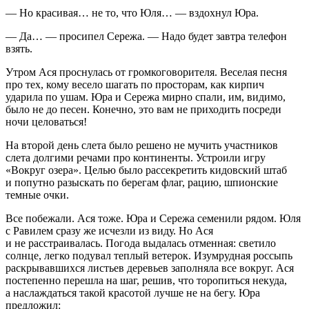
— Но красивая… не то, что Юля… — вздохнул Юра.
— Да… — просипел Сережа. — Надо будет завтра телефон
взять.
Утром Ася проснулась от громкоговорителя. Веселая песня
про тех, кому весело шагать по просторам, как кирпич
ударила по ушам. Юра и Сережа мирно спали, им, видимо,
было не до песен. Конечно, это вам не приходить посреди
ночи целоваться!
На второй день слета было решено не мучить участников
слета долгими речами про континенты. Устроили игру
«Вокруг озера». Целью было рассекретить кидовский штаб
и попутно разыскать по берегам флаг, рацию, шпионские
темные очки.
Все побежали. Ася тоже. Юра и Сережа семенили рядом. Юля
с Равилем сразу же исчезли из виду. Но Ася
и не расстраивалась. Погода выдалась отменная: светило
солнце, легко подувал теплый ветерок. Изумрудная россыпь
раскрывавшихся листьев деревьев заполняла все вокруг. Ася
постепенно перешла на шаг, решив, что торопиться некуда,
а наслаждаться такой красотой лучше не на бегу. Юра
предложил: