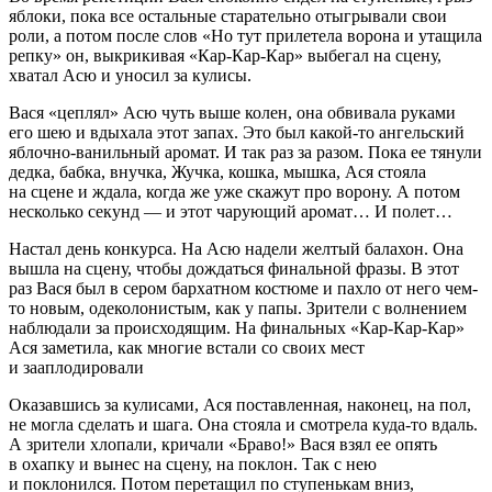
яблоки, пока все остальные старательно отыгрывали свои
роли, а потом после слов «Но тут прилетела ворона и утащила
репку» он, выкрикивая «Кар-Кар-Кар» выбегал на сцену,
хватал Асю и уносил за кулисы.
Вася «цеплял» Асю чуть выше колен, она обвивала руками
его шею и вдыхала этот запах. Это был какой-то ангельский
яблочно-ванильный аромат. И так раз за разом. Пока ее тянули
дедка, бабка, внучка, Жучка, кошка, мышка, Ася стояла
на сцене и ждала, когда же уже скажут про ворону. А потом
несколько секунд — и этот чарующий аромат… И полет…
Настал день конкурса. На Асю надели желтый балахон. Она
вышла на сцену, чтобы дождаться финальной фразы. В этот
раз Вася был в сером бархатном костюме и пахло от него чем-
то новым, одеколонистым, как у папы. Зрители с волнением
наблюдали за происходящим. На финальных «Кар-Кар-Кар»
Ася заметила, как многие встали со своих мест
и зааплодировали
Оказавшись за кулисами, Ася поставленная, наконец, на пол,
не могла сделать и шага. Она стояла и смотрела куда-то вдаль.
А зрители хлопали, кричали «Браво!» Вася взял ее опять
в охапку и вынес на сцену, на поклон. Так с нею
и поклонился. Потом перетащил по ступенькам вниз,