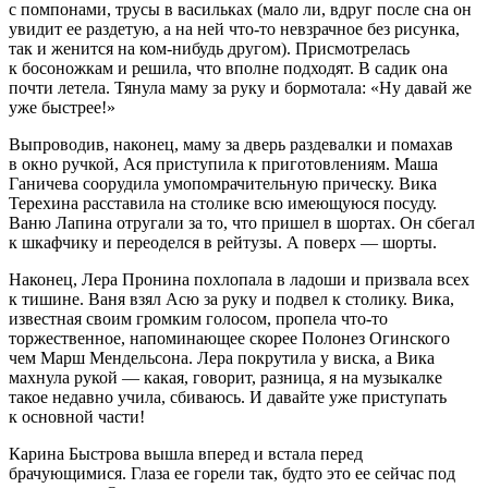
с помпонами, трусы в васильках (мало ли, вдруг после сна он
увидит ее раздетую, а на ней что-то невзрачное без рисунка,
так и женится на ком-нибудь другом). Присмотрелась
к босоножкам и решила, что вполне подходят. В садик она
почти летела. Тянула маму за руку и бормотала: «Ну давай же
уже быстрее!»
Выпроводив, наконец, маму за дверь раздевалки и помахав
в окно ручкой, Ася приступила к приготовлениям. Маша
Ганичева соорудила умопомрачительную прическу. Вика
Терехина расставила на столике всю имеющуюся посуду.
Ваню Лапина отругали за то, что пришел в шортах. Он сбегал
к шкафчику и переоделся в рейтузы. А поверх — шорты.
Наконец, Лера Пронина похлопала в ладоши и призвала всех
к тишине. Ваня взял Асю за руку и подвел к столику. Вика,
известная своим громким голосом, пропела что-то
торжественное, напоминающее скорее Полонез Огинского
чем Марш Мендельсона. Лера покрутила у виска, а Вика
махнула рукой — какая, говорит, разница, я на музыкалке
такое недавно учила, сбиваюсь. И давайте уже приступать
к основной части!
Карина Быстрова вышла вперед и встала перед
брачующимися. Глаза ее горели так, будто это ее сейчас под