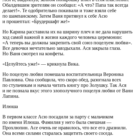
Обалдевшим зрителям он сообщил: «А что? Папа так всегда
делает!». Те одобрительно покивали и тоже взяли себе
по
шампанск
ому. Затем Ваня притянул к себе Асю
и прошептал: «Брудершафт же!»
Но Карина расставила их на ширину плеч и не дала нарушить
ход самой важной в жизни каждого человека церемонии:
«А теперь вы должны закрепить свой союз поцелуем любви».
Все девочки мечтательно завздыхали. Ася закрыла глаза.
Но Ваня смотрел на конфеты.
«Целуйтесь уже!» — крикнула Вика.
Но поцелую любви помешала воспитательница Вероника
Павловна. Она сообщила, что скоро обед, разогнала всех
по стульчикам и начала читать книгу про Золушку. Так Ася
и не познала вкус этого злополучного поцелуя любви от Вани
Лапина.
Илюша
В первом классе Асю посадили за парту с мальчиком
по имени Илюша. Фамилия у него была смешная —
Прохлюпин. Асе очень не нравилось, что все его дразнили.
Она всеми силами старалась защитить своего соседа.