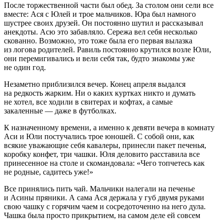
После торжественной части был обед. За столом они сели все
вместе: Ася с Юлей и трое мальчиков. Юра был намного
шустрее своих друзей. Он постоянно шутил и рассказывал
анекдоты. Асю это забавляло. Сережа вел себя несколько
скованно. Возможно, это тоже была его первая вылазка
из логова родителей. Равиль постоянно крутился возле Юли,
они перемигивались и вели себя так, будто знакомы уже
не один год.
Незаметно приблизился вечер. Конец апреля выдался
на редкость жарким. Ни о каких куртках никто и думать
не хотел, все ходили в свитерах и кофтах, а самые
закаленные — даже в футболках.
К назначенному времени, а именно к девяти вечера в комнату
Аси и Юли постучались трое юношей. С собой они, как
всякие уважающие себя кавалеры, принесли пакет печенья,
коробку конфет, три чашки. Юля деловито расставила все
принесенное на столе и скомандовала: «Чего топчетесь как
не родные, садитесь уже!»
Все принялись пить чай. Мальчики налегали на печенье
и Асины пряники. А сама Ася держала у губ двумя руками
свою чашку с горячим чаем и сосредоточенно на него дула.
Чашка была просто прикрытием, на самом деле ей совсем