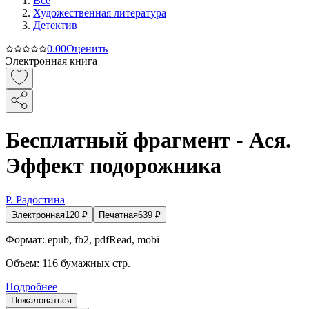
Все
Художественная литература
Детектив
0.0
0
Оценить
Электронная книга
Бесплатный фрагмент - Ася.
Эффект подорожника
Р. Радостина
Электронная
120
₽
Печатная
639
₽
Формат:
epub, fb2, pdfRead, mobi
Объем:
116
бумажных стр.
Подробнее
Пожаловаться